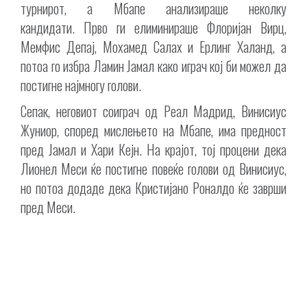
турнирот, а Мбапе анализираше неколку
кандидати. Прво ги елиминираше Флоријан Вирц,
Мемфис Депај, Мохамед Салах и Ерлинг Халанд, а
потоа го избра Ламин Јамал ​​како играч кој би можел да
постигне најмногу голови.
Сепак, неговиот соиграч од Реал Мадрид, Винисиус
Жуниор, според мислењето на Мбапе, има предност
пред Јамал ​​и Хари Кејн. На крајот, тој процени дека
Лионел Меси ќе постигне повеќе голови од Винисиус,
но потоа додаде дека Кристијано Роналдо ќе заврши
пред Меси.