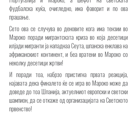
фудбалска куќа, очигледно, има фаворит и по ова
прашање.
Сето ова се случува во деновите кога има тензии во
Мароко поради мигрантската криза во која десетици
илјади мигранти ја нападнаа Сеута, шпанска енклава на
африканскиот континент, и беа вратени во Мароко со
неколку десетици жртви!
И поради тоа, набрзо пристигна првата реакција,
најавата дека финалето ќе се игра во Мароко може да
доведе до тоа Шпанија, актуелниот европски и светски
шампион, да се откаже од организацијата на Светското
првенство!