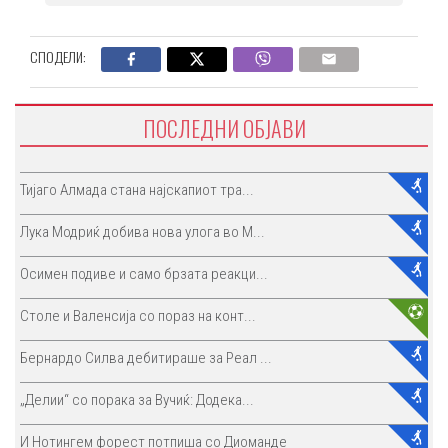
СПОДЕЛИ:
ПОСЛЕДНИ ОБЈАВИ
Тијаго Алмада стана најскапиот тра...
Лука Модриќ добива нова улога во М...
Осимен подиве и само брзата реакци...
Столе и Валенсија со пораз на конт...
Бернардо Силва дебитираше за Реал ...
„Делии“ со порака за Вучиќ: Додека...
И Нотингем форест потпиша со Диоманде