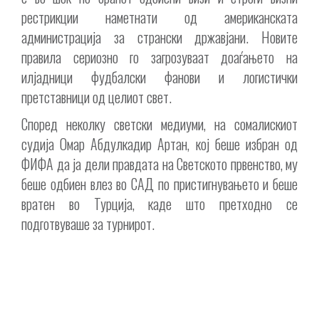
рестрикции наметнати од американската
администрација за странски државјани. Новите
правила сериозно го загрозуваат доаѓањето на
илјадници фудбалски фанови и логистички
претставници од целиот свет.
Според неколку светски медиуми, на сомалискиот
судија Омар Абдулкадир Артан, кој беше избран од
ФИФА да ја дели правдата на Светското првенство, му
беше одбиен влез во САД по пристигнувањето и беше
вратен во Турција, каде што претходно се
подготвуваше за турнирот.