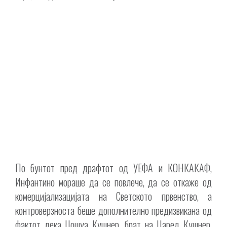
По бунтот пред драфтот од УЕФА и КОНКАКАФ,
Инфантино мораше да се повлече, да се откаже од
комерцијализацијата на Светското првенство, а
контроверзноста беше дополнително предизвикана од
фактот дека Џошуа Кушнер, брат на Џаред Кушнер,