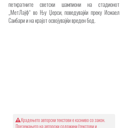
петкратните светски шампиони на стадионот
„МетЛајф“ во Њу Џерси, поведувајќи преку Исмаел
Саибари и на крајот освојувајќи вреден бод.
Крадењето авторски текстови е казниво со закон.
Преземањето на авторски содржини (текстови и