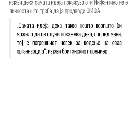
изјави дека самата идеја покажува оти Инфантино не е
личноста што треба да ја предводи ФИФА.
„Самата идеја дека такво нешто воопшто би
можело да се случи покажува дека, според мене,
тој е погрешниот човек за водење на оваа
организација“, изјави британскиот премиер.