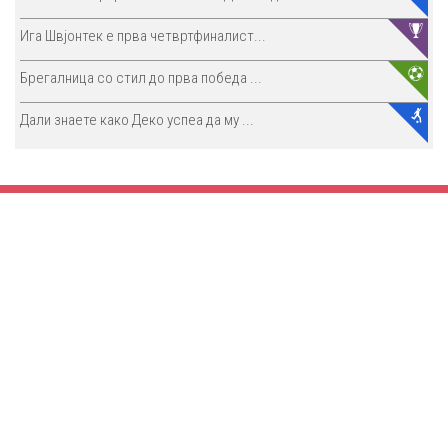
Ига Швјонтек е прва четвртфиналист...
Брегалница со стил до прва победа ...
Дали знаете како Деко успеа да му ...