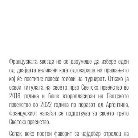
Француската ѕвезда не се двоумеше да избере еден
од двајцата великани кога одговараше на прашањето
кој ќе постигне повеќе голови на турнирот. Откако ја
освои титулата на своето прво Светско првенство во
2018 година и беше второпласиран на Светското
првенство во 2022 година по поразот од Аргентина,
францускиот напаѓач се подготвува за своето трето
Светско првенство.
Сепак, веќе постои фаворит за најдобар стрелец на