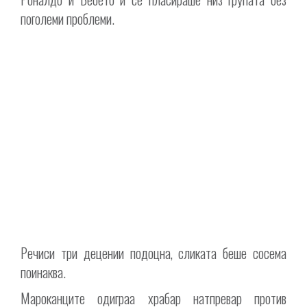
поголеми проблеми.
Речиси три децении подоцна, сликата беше сосема
поинаква.
Мароканците одиграа храбар натпревар против