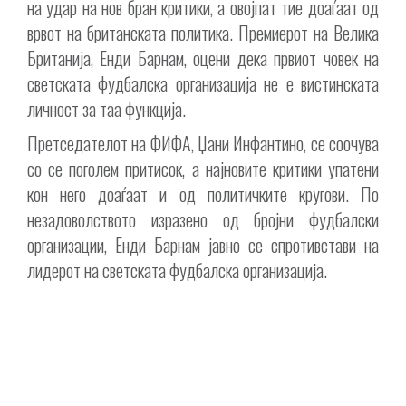
на удар на нов бран критики, а овојпат тие доаѓаат од
врвот на британската политика. Премиерот на Велика
Британија, Енди Барнам, оцени дека првиот човек на
светската фудбалска организација не е вистинската
личност за таа функција.
Претседателот на ФИФА, Џани Инфантино, се соочува
со се поголем притисок, а најновите критики упатени
кон него доаѓаат и од политичките кругови. По
незадоволството изразено од бројни фудбалски
организации, Енди Барнам јавно се спротивстави на
лидерот на светската фудбалска организација.