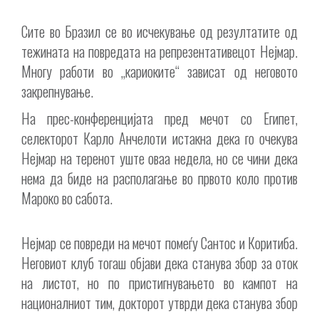
Сите во Бразил се во исчекување од резултатите од
тежината на повредата на репрезентативецот Нејмар.
Многу работи во „кариоките“ зависат од неговото
закрепнување.
На прес-конференцијата пред мечот со Египет,
селекторот Карло Анчелоти истакна дека го очекува
Нејмар на теренот уште оваа недела, но се чини дека
нема да биде на располагање во првото коло против
Мароко во сабота.
Нејмар се повреди на мечот помеѓу Сантос и Коритиба.
Неговиот клуб тогаш објави дека станува збор за оток
на листот, но по пристигнувањето во кампот на
националниот тим, докторот утврди дека станува збор