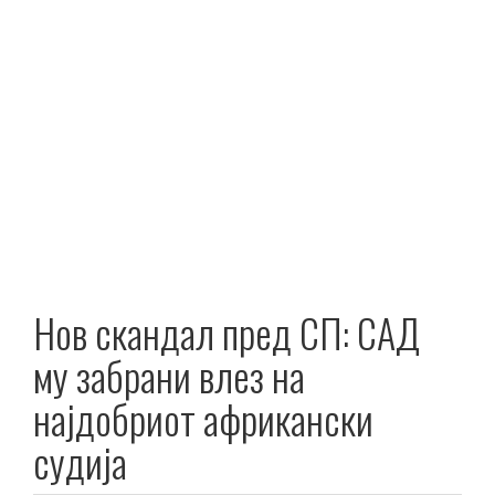
Нов скандал пред СП: САД
му забрани влез на
најдобриот африкански
судија