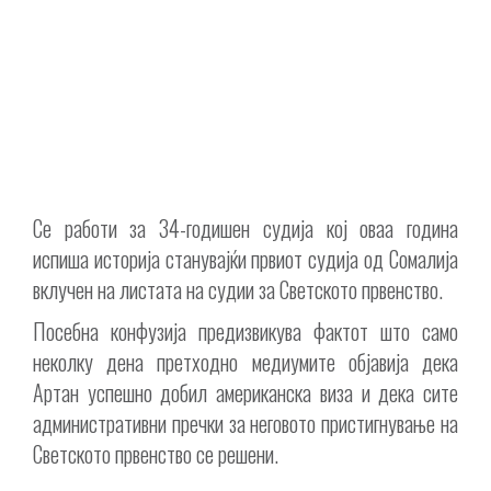
Се работи за 34-годишен судија кој оваа година
испиша историја станувајќи првиот судија од Сомалија
вклучен на листата на судии за Светското првенство.
Посебна конфузија предизвикува фактот што само
неколку дена претходно медиумите објавија дека
Артан успешно добил американска виза и дека сите
административни пречки за неговото пристигнување на
Светското првенство се решени.