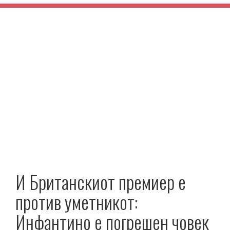
И Британскиот премиер е
против уметникот:
Инфантино е погрешен човек