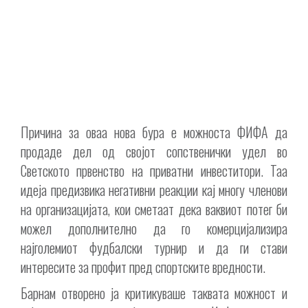
Причина за оваа нова бура е можноста ФИФА да
продаде дел од својот сопственички удел во
Светското првенство на приватни инвеститори. Таа
идеја предизвика негативни реакции кај многу членови
на организацијата, кои сметаат дека ваквиот потег би
можел дополнително да го комерцијализира
најголемиот фудбалски турнир и да ги стави
интересите за профит пред спортските вредности.
Барнам отворено ја критикуваше таквата можност и