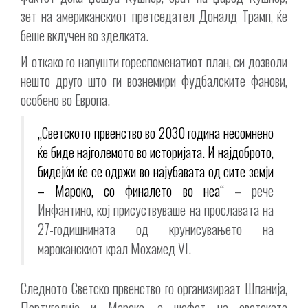
зет на американскиот претседател Доналд Трамп, ќе
беше вклучен во зделката.
И откако го напушти гореспоменатиот план, си дозволи
нешто друго што ги вознемири фудбалските фанови,
особено во Европа.
„Светското првенство во 2030 година несомнено
ќе биде најголемото во историјата. И најдоброто,
бидејќи ќе се одржи во најубавата од сите земји
– Мароко, со финалето во неа“
– рече
Инфантино, кој присуствуваше на прославата на
27-годишнината од крунисувањето на
мароканскиот крал Мохамед VI.
Следното Светско првенство го организираат Шпанија,
Португалија и Мароко, а шефот на светската