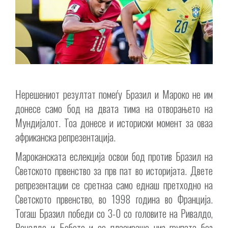
Нерешениот резултат помеѓу Бразил и Мароко не им
донесе само бод на двата тима на отворањето на
Мундијалот. Тоа донесе и историски момент за оваа
африканска репрезентација.
Мароканската еслекција освои бод против Бразил на
Светското првенство за прв пат во историјата. Двете
репрезентации се сретнаа само еднаш претходно на
Светското првенство, во 1998 година во Франција.
Тогаш Бразил победи со 3-0 со головите на Ривалдо,
Роналдо и Бебето и се пласираше низ групата без