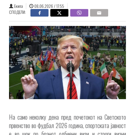
Екипа
08.06.2026 / 17:55
СПОДЕЛИ:
На само неколку дена пред почетокот на Светското
првенство во фудбал 2026 година, спортската јавност
е во шок по бранот одбиени визи и строги визни