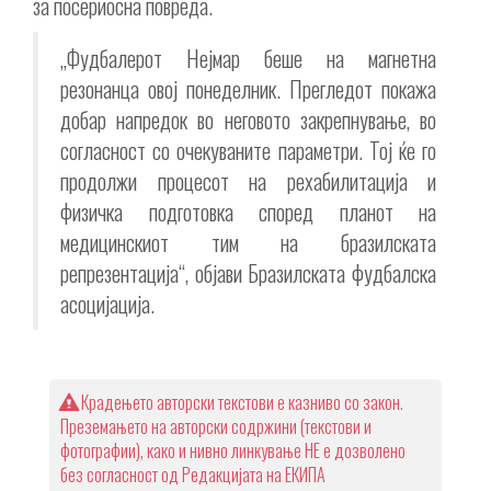
за посериосна повреда.
„Фудбалерот Нејмар беше на магнетна
резонанца овој понеделник. Прегледот покажа
добар напредок во неговото закрепнување, во
согласност со очекуваните параметри. Тој ќе го
продолжи процесот на рехабилитација и
физичка подготовка според планот на
медицинскиот тим на бразилската
репрезентација“, објави Бразилската фудбалска
асоцијација.
Крадењето авторски текстови е казниво со закон.
Преземањето на авторски содржини (текстови и
фотографии), како и нивно линкување НЕ е дозволено
без согласност од Редакцијата на ЕКИПА