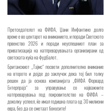
Претседателот на ФИФА, Џани Инфантино долго
време е во центарот на вниманието, и поради Светското
првенство 2026 и поради неуспешниот план за
приватизација на натпреварувањата организирани од
светската куќа на фудбалот.
Британскиот „Тајмс“ посвети дополнително внимание
на второто и дојде до заклучок дека тој бил толку
решен да ја основа компанијата „ФИФА Форвард
Ентерпрајз“ за управување со најважните
натпреварувања под покровителство на ФИФА –
доколку успеел, ќе имал годишна плата од 30 милиони
евра, без да се сметаат бонусите!