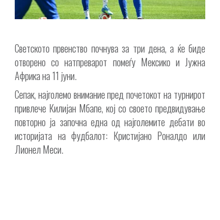
Светското првенство почнува за три дена, а ќе биде
отворено со натпреварот помеѓу Мексико и Јужна
Африка на 11 јуни.
Сепак, најголемо внимание пред почетокот на турнирот
привлече Килијан Мбапе, кој со своето предвидување
повторно ја започна една од најголемите дебати во
историјата на фудбалот: Кристијано Роналдо или
Лионел Меси.