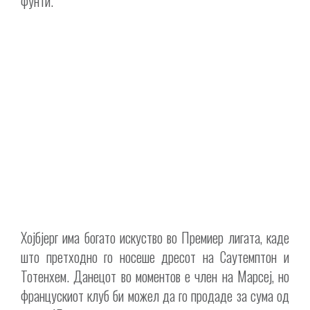
фунти.
Хојбјерг има богато искуство во Премиер лигата, каде
што претходно го носеше дресот на Саутемптон и
Тотенхем. Данецот во моментов е член на Марсеј, но
францускиот клуб би можел да го продаде за сума од