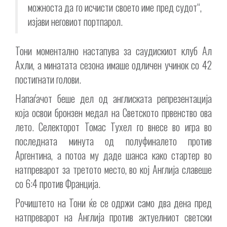
можноста да го исчисти своето име пред судот“,
изјави неговиот портпарол.
Тони моментално настапува за саудискиот клуб Ал
Ахли, а минатата сезона имаше одличен учинок со 42
постигнати голови.
Напаѓачот беше дел од англиската репрезентација
која освои бронзен медал на Светското првенство ова
лето. Селекторот Томас Тухел го внесе во игра во
последната минута од полуфиналето против
Аргентина, а потоа му даде шанса како стартер во
натпреварот за третото место, во кој Англија славеше
со 6:4 против Франција.
Рочиштето на Тони ќе се одржи само два дена пред
натпреварот на Англија против актуелниот светски