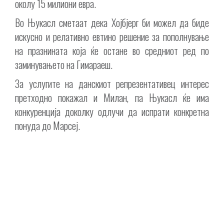
околу 15 милиони евра.
Во Њукасл сметаат дека Хојбјерг би можел да биде
искусно и релативно евтино решение за пополнување
на празнината која ќе остане во средниот ред по
заминувањето на Гимараеш.
За услугите на данскиот репрезентативец интерес
претходно покажал и Милан, па Њукасл ќе има
конкуренција доколку одлучи да испрати конкретна
понуда до Марсеј.