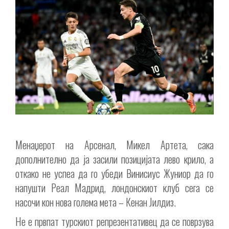
Менаџерот на Арсенал, Микел Артета, сака
дополнително да ја засили позицијата лево крило, а
откако не успеа да го убеди Винисиус Жуниор да го
напушти Реал Мадрид, лондонскиот клуб сега се
насочи кон нова голема мета – Кенан Јилдиз.
Не е првпат турскиот репрезентативец да се поврзува