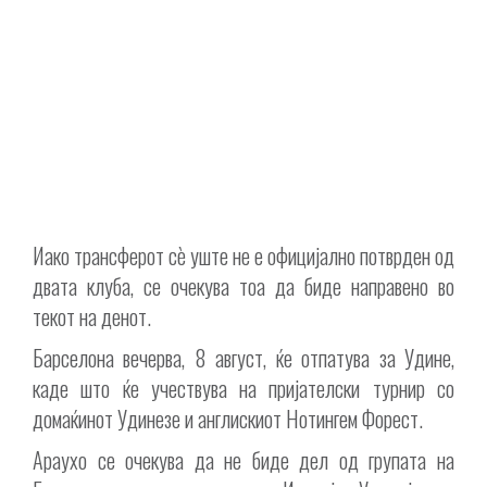
Иако трансферот сè уште не е официјално потврден од
двата клуба, се очекува тоа да биде направено во
текот на денот.
Барселона вечерва, 8 август, ќе отпатува за Удине,
каде што ќе учествува на пријателски турнир со
домаќинот Удинезе и англискиот Нотингем Форест.
Араухо се очекува да не биде дел од групата на