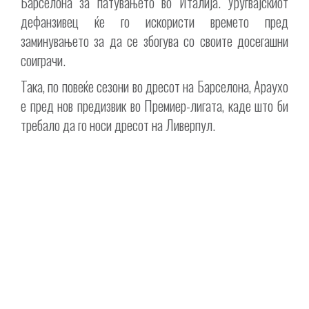
Барселона за патувањето во Италија. Уругвајскиот
дефанзивец ќе го искористи времето пред
заминувањето за да се збогува со своите досегашни
соиграчи.
Така, по повеќе сезони во дресот на Барселона, Араухо
е пред нов предизвик во Премиер-лигата, каде што би
требало да го носи дресот на Ливерпул.