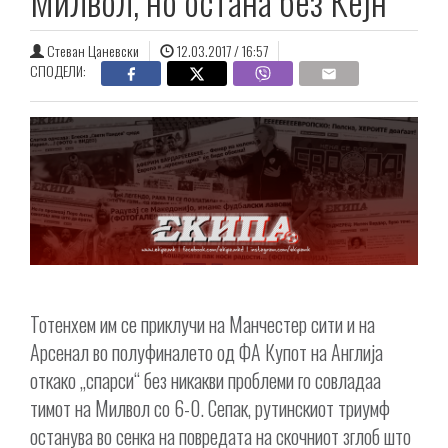
Милвол, но остана без Кејн
Стеван Цаневски
12.03.2017 / 16:57
СПОДЕЛИ:
Тотенхем им се приклучи на Манчестер сити и на
Арсенал во полуфиналето од ФА Купот на Англија
откако „спарси“ без никакви проблеми го совладаа
тимот на Милвол со 6-0. Сепак, рутинскиот триумф
останува во сенка на повредата на скочниот зглоб што