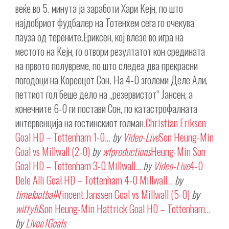
веќе во 5. минута ја заработи Хари Кејн, по што
најдобриот фудбалер на Тотенхем сега го очекува
пауза од терените.Ериксен, кој влезе во игра на
местото на Кејн, го отвори резултатот кон средината
на првото полувреме, по што следеа два прекрасни
погодоци на Кореецот Сон. На 4-0 зголеми Деле Али,
петтиот гол беше дело на „резервистот“ Јансен, а
конечните 6-0 ги постави Сон, по катастрофалната
интервенција на гостинскиот голман.
Christian Eriksen
Goal HD – Tottenham 1-0…
by
Video-Live
Son Heung-Min
Goal vs Millwall (2-0)
by
wfproductions
Heung-Min Son
Goal HD – Tottenham 3-0 Millwall…
by
Video-Live
4-0
Dele Alli Goal HD – Tottenham 4-0 Millwall…
by
timefootball
Vincent Janssen Goal vs Millwall (5-0)
by
wittyfu
Son Heung-Min Hattrick Goal HD – Tottenham…
by
Livee1Goals