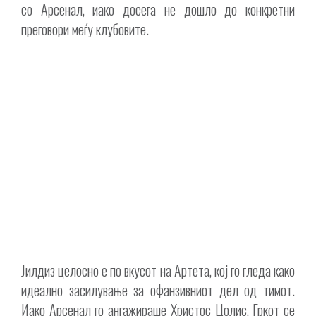
со Арсенал, иако досега не дошло до конкретни
преговори меѓу клубовите.
Јилдиз целосно е по вкусот на Артета, кој го гледа како
идеално засилување за офанзивниот дел од тимот.
Иако Арсенал го ангажираше Христос Цолис, Гркот се