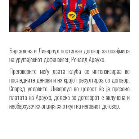
Барселона и Ливерпул постигнаа договор за позајмица
на уругвајскиот дефанзивец Роналд Араухо.
Преговорите меѓу двата клуба се интензивираа во
последните денови и на крајот резултираа со договор.
Според условите, Ливерпул во целост ќе ја преземе
платата на Араухо, додека во договорот е вклучена и
необврзувачка опција за откуп на неговиот договор.