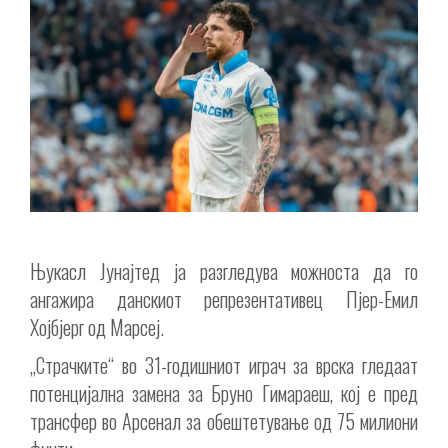
Њукасл Јунајтед ја разгледува можноста да го
ангажира данскиот репрезентативец Пјер-Емил
Хојбјерг од Марсеј.
„Страчките“ во 31-годишниот играч за врска гледаат
потенцијална замена за Бруно Гимараеш, кој е пред
трансфер во Арсенал за обештетување од 75 милиони