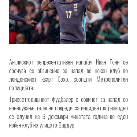
Англискиот репрезентативен напаѓач Иван Тони се
соочува со обвинение за напад во ноќен клуб во
лондонскиот кварт Сохо, соопшти Метрополитен
полицијата.
Триесетгодишниот фудбалер е обвинет за напад со
нанесување телесни повреди, за инцидент кој наводно
се случил на 6 декември минатата година во еден
ноќен клуб на улицата Вардур.