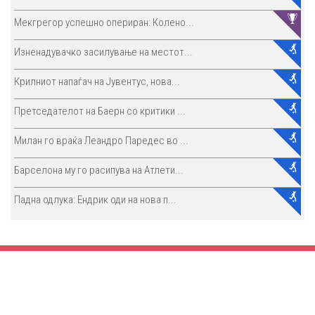
Мекгрегор успешно опериран: Колено...
Изненадувачко засилување на местот...
Крилниот напаѓач на Јувентус, нова...
Претседателот на Баерн со критики ...
Милан го враќа Леандро Паредес во ...
Барселона му го расипува на Атлети...
Падна одлука: Ендрик оди на нова п...