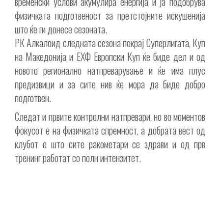
временски услови акумулира енергија и ја подобрува
физичката подготвеност за претстојните искушенија
што ќе ги донесе сезоната.
РК Алкалоид следната сезона покрај Суперлигата, Куп
на Македонија и ЕХФ Европски Куп ќе биде дел и од
новото регионално натпреварување и ќе има плус
предизвици и за сите нив ќе мора да биде добро
подготвен.
Следат и првите контролни натпревари, но во моментов
фокусот е на физичката спремност, а добрата вест од
клубот е што сите ракометари се здрави и од прв
тренинг работат со полн интензитет.