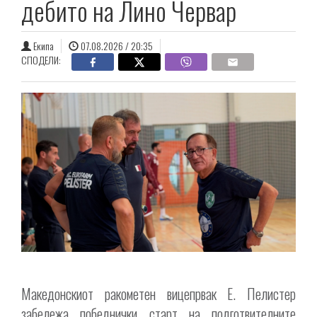
дебито на Лино Червар
Екипа
07.08.2026 / 20:35
СПОДЕЛИ:
Македонскиот ракометен вицепрвак Е. Пелистер
забележа победнички старт на подготвителните