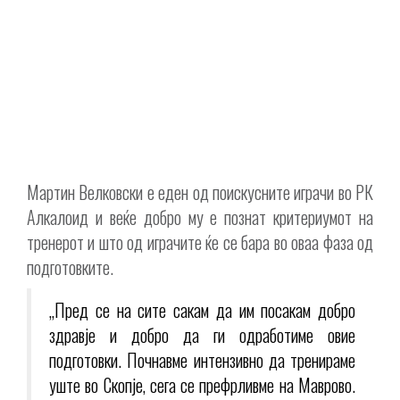
Мартин Велковски е еден од поискусните играчи во РК
Алкалоид и веќе добро му е познат критериумот на
тренерот и што од играчите ќе се бара во оваа фаза од
подготовките.
„Пред се на сите сакам да им посакам добро
здравје и добро да ги одработиме овие
подготовки. Почнавме интензивно да тренираме
уште во Скопје, сега се префрливме на Маврово.