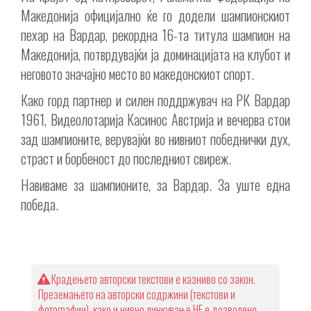
Македонија официјално ќе го додели шампионскиот
пехар на Вардар, рекордна 16-та титула шампион на
Македонија, потврдувајќи ја доминацијата на клубот и
неговото значајно место во македонскиот спорт.
Како горд партнер и силен поддржувач на РК Вардар
1961, Видеолотарија Касинос Австрија и вечерва стои
зад шампионите, верувајќи во нивниот победнички дух,
страст и борбеност до последниот свиреж.
Навиваме за шампионите, за Вардар. За уште една
победа.
Крадењето авторски текстови е казниво со закон.
Преземањето на авторски содржини (текстови и
фотографии), како и нивно линкување НЕ е дозволено