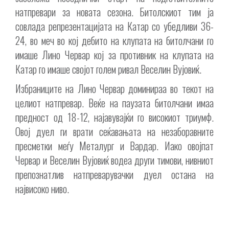
натпревари за новата сезона. Битолскиот тим ја
совлада репрезентацијата на Катар со убедливи 36-
24, во меч во кој дебито на клупата на битолчани го
имаше Лино Червар кој за противник на клупата на
Катар го имаше својот голем ривал Веселин Вујовиќ.
Избраниците на Лино Червар доминираа во текот на
целиот натпревар. Веќе на паузата битолчани имаа
предност од 18-12, најавувајќи го високиот триумф.
Овој дуел ги врати сеќавањата на незаборавните
пресметки меѓу Металург и Вардар. Иако овојпат
Червар и Веселин Вујовиќ водеа други тимови, нивниот
препознатлив натпреварувачки дуел остана на
највисоко ниво.