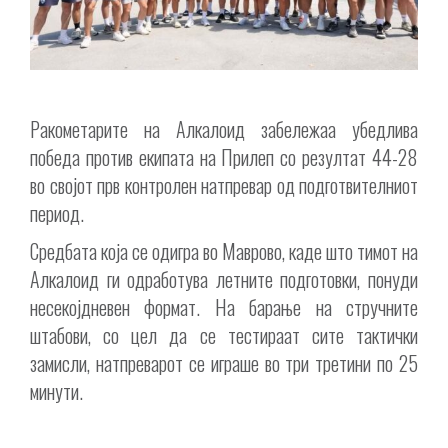
Ракометарите на Алкалоид забележаа убедлива
победа против екипата на Прилеп со резултат 44-28
во својот прв контролен натпревар од подготвителниот
период.
Средбата која се одигра во Маврово, каде што тимот на
Алкалоид ги одработува летните подготовки, понуди
несекојдневен формат. На барање на стручните
штабови, со цел да се тестираат сите тактички
замисли, натпреварот се играше во три третини по 25
минути.