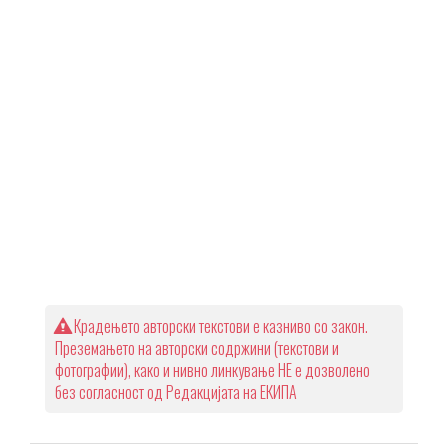
Крадењето авторски текстови е казниво со закон.
Преземањето на авторски содржини (текстови и
фотографии), како и нивно линкување НЕ е дозволено
без согласност од Редакцијата на ЕКИПА