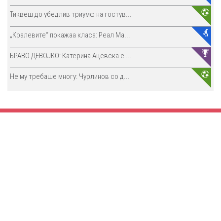
Тиквеш до убедлив триумф на гостув...
„Кралевите“ покажаа класа: Реал Ма...
БРАВО ДЕВОЈКО: Катерина Ацевска е ...
Не му требаше многу: Чурлинов со д...