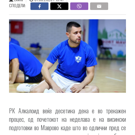
СПОДЕЛИ:
РК Алкалоид веќе десетина дена е во тренажен
процес, од почетокот на неделава е на висински
подготовки во Маврово каде што во одлични пред сe