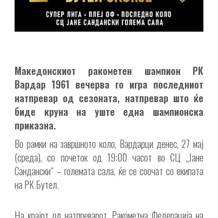
Македонскиот ракометен шампион РК
Вардар 1961 вечерва го игра последниот
натпревар од сезоната, натпревар што ќе
биде круна на уште една шампионска
приказна.
Во рамки на завршното коло, Вардарци денес, 27 мај
(среда), со почеток од 19:00 часот во СЦ „Јане
Сандански“ – големата сала, ќе се соочат со екипата
на РК Бутел.
На крајот од натпреварот, Ракометна Федерација на