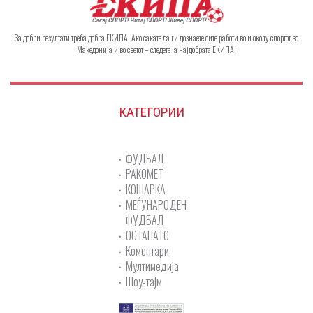
За добри резултати треба добра ЕКИПА! Ако сакате да ги дознаете сите работи во и околу спортот во
Македонија и во светот – следете ја најдобрата ЕКИПА!
КАТЕГОРИИ
ФУДБАЛ
РАКОМЕТ
КОШАРКА
МЕЃУНАРОДЕН
ФУДБАЛ
ОСТАНАТО
Коментари
Мултимедија
Шоу-тајм