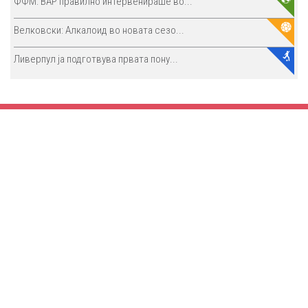
ФФМ: ВАР правилно интервенираше во...
Велковски: Алкалоид во новата сезо...
Ливерпул ја подготвува првата пону...