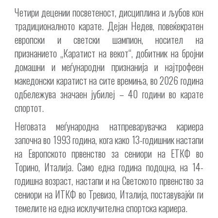
Четири децении посветеност, дисциплина и љубов кон
традиционалното карате. Дејан Недев, повеќекратен
европски и светски шампион, носител на
признанието „Каратист на векот“, добитник на бројни
домашни и меѓународни признанија и најтрофеен
македонски каратист на сите времиња, во 2026 година
одбележува значаен јубилеј – 40 години во карате
спортот.
Неговата меѓународна натпреварувачка кариера
започна во 1993 година, кога како 13-годишник настапи
на Европското првенство за сениори на ЕТКФ во
Торино, Италија. Само една година подоцна, на 14-
годишна возраст, настапи и на Светското првенство за
сениори на ИТКФ во Тревизо, Италија, поставувајќи ги
темелите на една исклучителна спортска кариера.