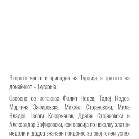
Второто место и припадна на Турција, а третото на
домаќинот – Бугарија.
Особено се истакнаа Филип Недев, Тадеј Недев,
Мартина Зафировска, Михаил Стојановски, Мила
Владев, Георги Кокорманов, Драган Стојановски и
Александар Зафировски, кои освоија по неколку златни
медали и дадоа значаен придонес за овој голем успех