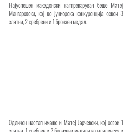
Најуспешен македонски натпреварувач беше Матеј
Мангаровски, кој во јуниорска конкуренција освои 3
златни, 2 сребрени и 1 бронзен медал.
Одличен настап имаше и Матеј Јарчевски, кој освои 1
златен, 1 сребрен и 2 бронзени медали во младинска и