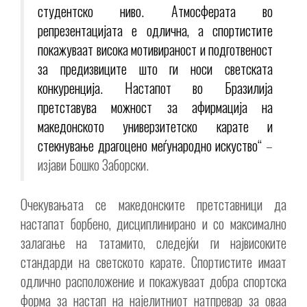
студентско ниво. Атмосферата во
репрезентацијата е одлична, а спортистите
покажуваат висока мотивираност и подготвеност
за предизвиците што ги носи светската
конкуренција. Настапот во Бразилија
претставува можност за афирмација на
македонското универзитетско карате и
стекнување драгоцено меѓународно искуство“
–
изјави Бошко Заборски.
Очекувањата се македонските претставници да
настапат борбено, дисциплинирано и со максимално
залагање на татамито, следејќи ги највисоките
стандарди на светското карате. Спортистите имаат
одлично расположение и покажуваат добра спортска
форма за настап на најелитниот натпревар за оваа