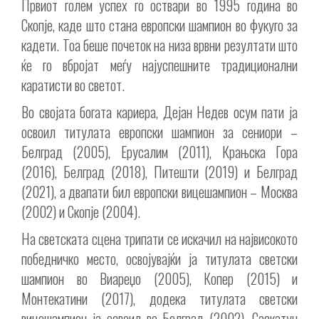
Првиот голем успех го оствари во 1995 година во
Скопје, каде што стана европски шампион во фукуго за
кадети. Тоа беше почеток на низа врвни резултати што
ќе го вбројат меѓу најуспешните традиционални
каратисти во светот.
Во својата богата кариера, Дејан Недев осум пати ја
освоил титулата европски шампион за сениори –
Белград (2005), Ерусалим (2011), Крањска Гора
(2016), Белград (2018), Питешти (2019) и Белград
(2021), а двапати бил европски вицешампион – Москва
(2002) и Скопје (2004).
На светската сцена трипати се искачил на највисокото
победничко место, освојувајќи ја титулата светски
шампион во Виареџо (2005), Копер (2015) и
Монтекатини (2017), додека титулата светски
вицешампион ја освоил во Белград (2002), Саскатун