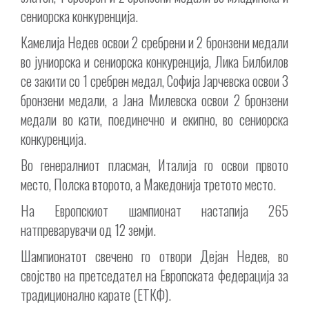
сениорска конкуренција.
Камелија Недев освои 2 сребрени и 2 бронзени медали
во јуниорска и сениорска конкуренција, Лика Билбилов
се закити со 1 сребрен медал, Софија Јарчевска освои 3
бронзени медали, а Јана Милевска освои 2 бронзени
медали во кати, поединечно и екипно, во сениорска
конкуренција.
Во генералниот пласман, Италија го освои првото
место, Полска второто, а Македонија третото место.
На Европскиот шампионат настапија 265
натпреварувачи од 12 земји.
Шампионатот свечено го отвори Дејан Недев, во
својство на претседател на Европската федерација за
традиционално карате (ЕТКФ).