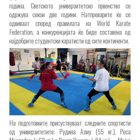
година. Светското универзитетско првенство се
одржува секои две години. Натпреварите ќе се
одвиваат според правилата на World Karate
Federation, а конкуренцијата ќе биде составена од
најдобрите студентски каратисти од сите континенти.
На подготовките присуствуваат следните спортисти
од универзитетите: Рудина Алиу (55 кг.), Реса