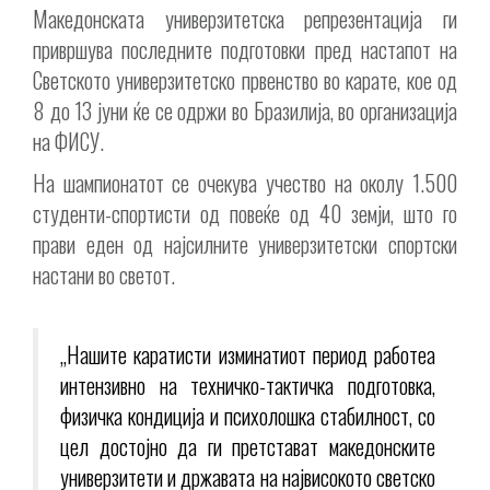
Македонската универзитетска репрезентација ги
привршува последните подготовки пред настапот на
Светското универзитетско првенство во карате, кое од
8 до 13 јуни ќе се одржи во Бразилија, во организација
на ФИСУ.
На шампионатот се очекува учество на околу 1.500
студенти-спортисти од повеќе од 40 земји, што го
прави еден од најсилните универзитетски спортски
настани во светот.
„Нашите каратисти изминатиот период работеа
интензивно на техничко-тактичка подготовка,
физичка кондиција и психолошка стабилност, со
цел достојно да ги претстават македонските
универзитети и државата на највисокото светско