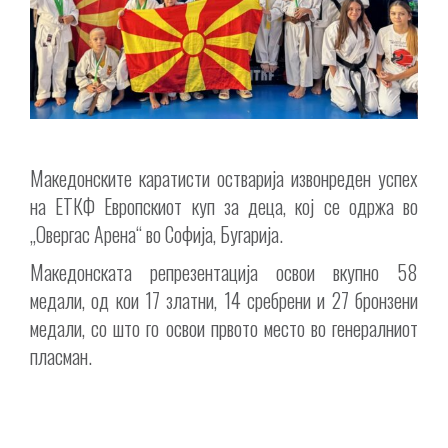
Mакедонските каратисти остварија извонреден успех
на ЕТКФ Европскиот куп за деца, кој се одржа во
„Овергас Арена“ во Софија, Бугарија.
Македонската репрезентација освои вкупно 58
медали, од кои 17 златни, 14 сребрени и 27 бронзени
медали, со што го освои првото место во генералниот
пласман.