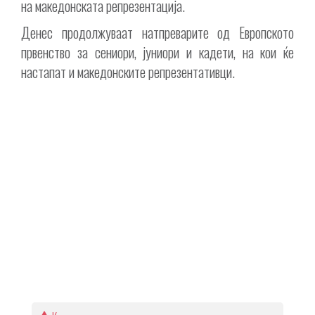
на македонската репрезентација.
Денес продолжуваат натпреварите од Европското
првенство за сениори, јуниори и кадети, на кои ќе
настапат и македонските репрезентативци.