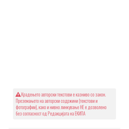
Крадењето авторски текстови е казниво со закон.
Преземањето на авторски содржини (текстови и
фотографии), како и нивно линкување НЕ е дозволено
без согласност од Редакцијата на ЕКИПА