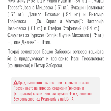
Мустафиу (+68 кг.) и Реџеп Рушити (-84 кг.) – „Мајка
Тереза“; Јована Мицовска (-61 кг.), Вукашин Јовановиќ
(-67 кг.), Данило Божовиќ (-84 кг.) и Витомир
Трајковски – „Св. Кирил и Методиј“; Викторија
Јовановска (-61 кг.) и Стефан Стојановиќ (+84 кг.) –
Факултет за Туризам-Скопје; Љупче Михаилов (-75 кг.)
– „Гоце Делчев“ – Штип.
Покрај селекторот Бошко Заборски, репрезентацијата
ќе ја придружуваат и тренерите Иван Тиосавлевиќ
(кондициски) и Петар Заборски.
Крадењето авторски текстови е казниво со закон.
Преземањето на авторски содржини (текстови и
фотографии), како и нивно линкување НЕ е дозволено
без согласност од Редакцијата на ЕКИПА