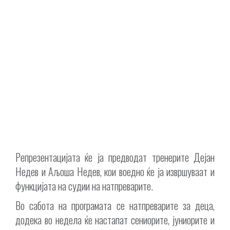
Репрезентацијата ќе ја предводат тренерите Дејан
Недев и Аљоша Недев, кои воедно ќе ја извршуваат и
функцијата на судии на натпреварите.
Во сабота на програмата се натпреварите за деца,
додека во недела ќе настапат сениорите, јуниорите и