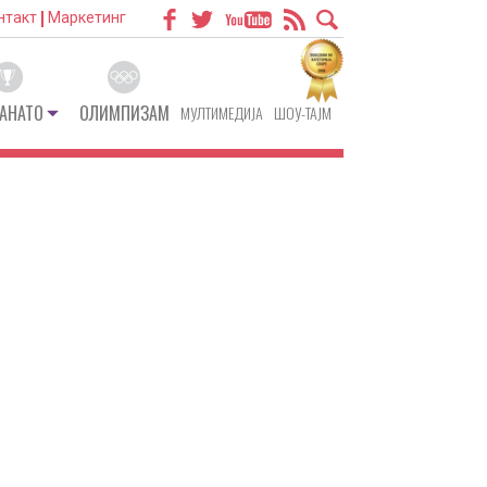
нтакт
Маркетинг
АНАТО
ОЛИМПИЗАМ
МУЛТИМЕДИЈА
ШОУ-ТАЈМ