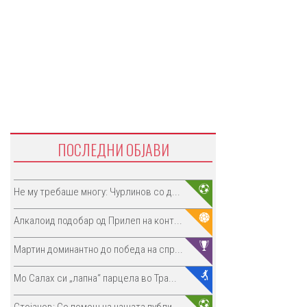
ПОСЛЕДНИ ОБЈАВИ
Не му требаше многу: Чурлинов со д...
Алкалоид подобар од Прилеп на конт...
Мартин доминантно до победа на спр...
Мо Салах си „лапна“ парцела во Тра...