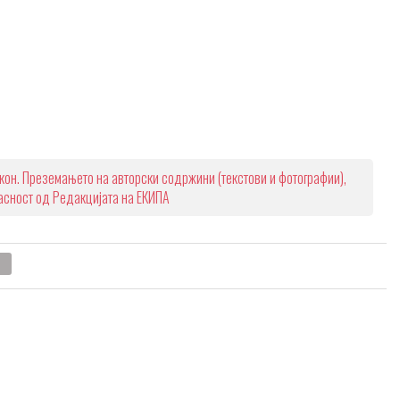
кон. Преземањето на авторски содржини (текстови и фотографии),
ласност од Редакцијата на ЕКИПА