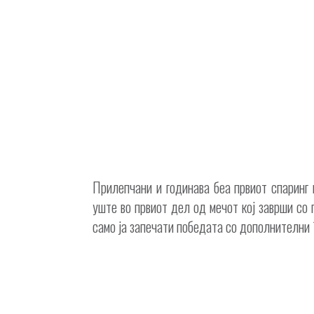
Прилепчани и годинава беа првиот спаринг
уште во првиот дел од мечот кој заврши со
само ја запечати победата со дополнителни 