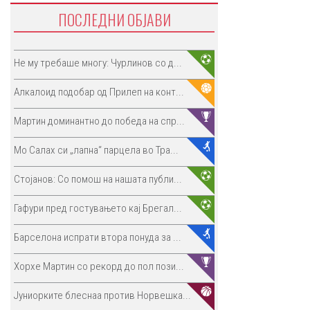
ПОСЛЕДНИ ОБЈАВИ
Не му требаше многу: Чурлинов со д...
Алкалоид подобар од Прилеп на конт...
Мартин доминантно до победа на спр...
Мо Салах си „лапна“ парцела во Тра...
Стојанов: Со помош на нашата публи...
Гафури пред гостувањето кај Брегал...
Барселона испрати втора понуда за ...
Хорхе Мартин со рекорд до пол пози...
Јуниорките блеснаа против Норвешка...