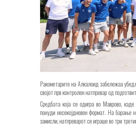
Ракометарите на Алкалоид забележаа убедл
својот прв контролен натпревар од подготви
Средбата која се одигра во Маврово, каде
понуди несекојдневен формат. На барање н
замисли, натпреварот се играше во три трети