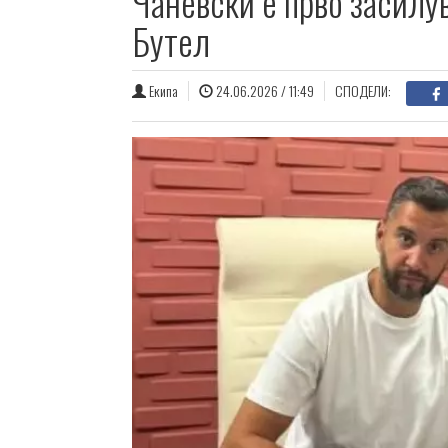
Чаневски е прво засилу
Бутел
Екипа
24.06.2026 / 11:49
СПОДЕЛИ: