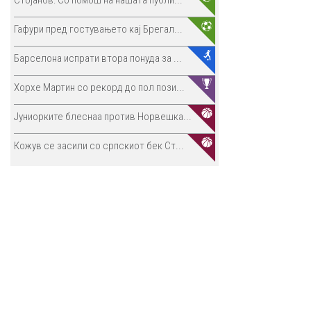
Стојанов: Со помош на нашата публи...
Гафури пред гостувањето кај Брегал...
Барселона испрати втора понуда за ...
Хорхе Мартин со рекорд до пол пози...
Јуниорките блеснаа против Норвешка...
Кожув се засили со српскиот бек Ст...