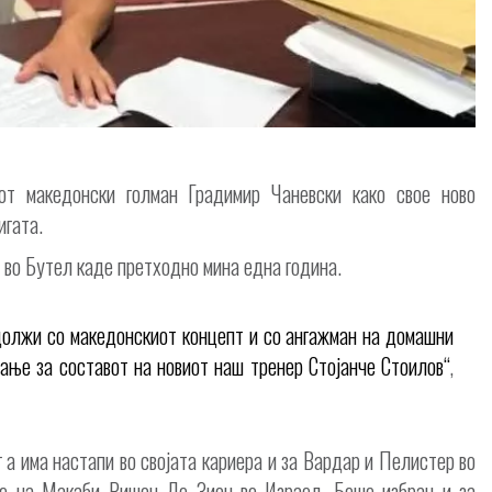
от македонски голман Градимир Чаневски како свое ново
игата.
а во Бутел каде претходно мина една година.
одолжи со македонскиот концепт и со ангажман на домашни
вање за составот на новиот наш тренер Стојанче Стоилов“
,
а има настапи во својата кариера и за Вардар и Пелистер во
те на Макаби Ришон Ле Зион во Израел. Беше избран и за