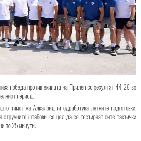
ива победа против екипата на Прилеп со резултат 44-28 во
телниот период.
 што тимот на Алкалоид ги одработува летните подготовки,
а стручните штабови, со цел да се тестираат сите тактички
ни по 25 минути.