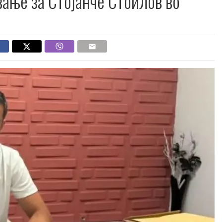
вање за Стојанче Стоилов во