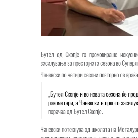
Бутел од Скопје го промовираше искусни
засилување за престојната сезона во Суперл
Чаневски по четири сезони повторно се враќ
„Бутел Скопје и во новата сезона ќе пр
ракометари, а Чаневски е првото засилу
порачаа од Бутел Скопје.
Чаневски потекнува од школата на Металург 
македонскиот шампионат, како и во рдови