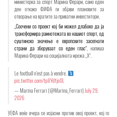
министерка за спорт Марина Ферари, само еден
ден откако ФИФА ги објави плановите за
отворање на вратите за приватни инвеститори.
„Соочени со проект кој би можел длабоко да ја
трансформира рамнотежата во нашиот спорт, од
суштинско значење е европските засегнати
страни да зборуваат со еден глас“
, напиша
Марина Ферари на социјалната мрежа „X“.
Le football n’est pas à vendre.
pic.twitter.com/tp8Ydfjo0L
— Marina Ferrari (@Marina_Ferrari)
July 29,
2026
УЕФА веќе вчера се изјасни против овој проект, кој го