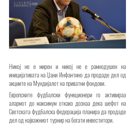
Никој не е мирен и никој не е рамнодушен на
иницијативата на Џани Инфантино да продаде дел од
акциите на Мундијалот на приватни фондови.
Европските фудбалски функционери го активираа
алармот до максимум откако дознаа дека шефот на
Светската фудбалска федерација планира да продаде
дел од најважниот турнир на богати инвеститори.