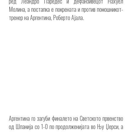
ред Леандро Паредес и дефанзивецот Нахуел
Молина, а постапка е покрената и против помошникот-
тренер на Аргентина, Роберто Ајала.
Аргентина го загуби финалето на Светското првенство
од Шпанија со 1-0 по продолженијата во Њу Џерси, а