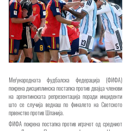
Меѓународната фудбалска федерација (ФИФА)
покрена дисциплинска постапка против двајца членови
на аргентинската репрезентација поради инциденти
што се случија веднаш по финалето на Светското
првенство против Шпанија.
ФИФА покрена постапка против играчот од средниот