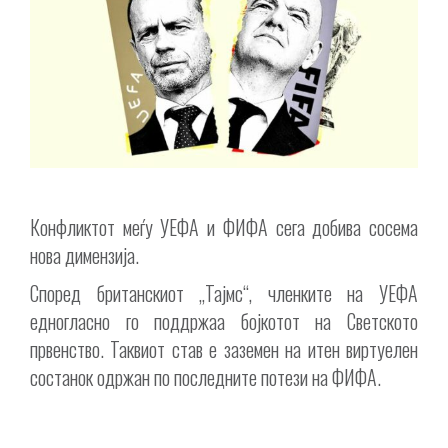
Конфликтот меѓу УЕФА и ФИФА сега добива сосема
нова димензија.
Според британскиот „Тајмс“, членките на УЕФА
едногласно го поддржаа бојкотот на Светското
првенство. Таквиот став е заземен на итен виртуелен
состанок одржан по последните потези на ФИФА.