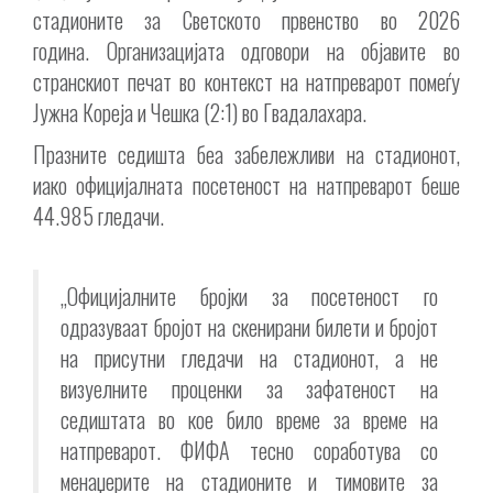
стадионите за Светското првенство во 2026
година. Организацијата одговори на објавите во
странскиот печат во контекст на натпреварот помеѓу
Јужна Кореја и Чешка (2:1) во Гвадалахара.
Празните седишта беа забележливи на стадионот,
иако официјалната посетеност на натпреварот беше
44.985 гледачи.
„Официјалните бројки за посетеност го
одразуваат бројот на скенирани билети и бројот
на присутни гледачи на стадионот, а не
визуелните проценки за зафатеност на
седиштата во кое било време за време на
натпреварот. ФИФА тесно соработува со
менаџерите на стадионите и тимовите за