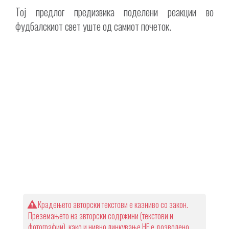
Тој предлог предизвика поделени реакции во
фудбалскиот свет уште од самиот почеток.
Крадењето авторски текстови е казниво со закон.
Преземањето на авторски содржини (текстови и
фотографии), како и нивно линкување НЕ е дозволено