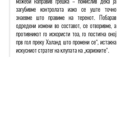
можеби направив грешка – помислив дека ја
загубивме контролата иако се уште точно
знаевме што правиме на теренот. Побарав
одредени измени во составот, се отворивме, а
противникот го искористи тоа, го постигна оној
прв гол преку Халанд што промени се“, истакна
искусниот стратег на клупата на „кариоките“.