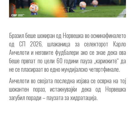
Бразил беше шокиран од Норвешка во осминафиналето
од СП 2026, шлаканица за селекторот Карло
Анчелоти и неговите фудбалери ако се знае дека ова
беше првпат по цели 60 години пауза „кариоките“ да
не се пласираат во едно мундијалско четвртфинале.
Анчелоти во својата последна изјава се осврна на тој
шокантен пораз, истакнувајќи дека од Норвешка
загубил поради – паузата за хидратација.