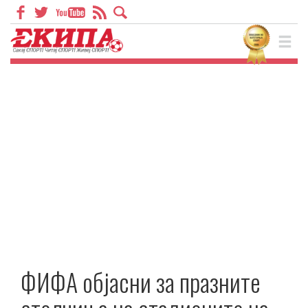
ФИФА објасни за празните