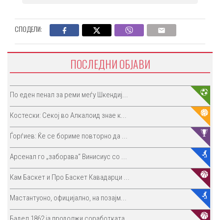
СПОДЕЛИ:
ПОСЛЕДНИ ОБЈАВИ
По еден пенал за реми меѓу Шкендиј...
Костески: Секој во Алкалоид знае к...
Ѓорѓиев: Ќе се бориме повторно да ...
Арсенал го „заборава“ Винисиус со ...
Кам Баскет и Про Баскет Кавадарци ...
Мастантуоно, официјално, на позајм...
Бадел 1862 ја продолжи соработката...