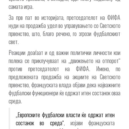
самата игра.
За прв пат во историјата, претседателот на ФИФА
нуди на продажба удел во управувањето со Светското
првенство, што, благо речено, го згрози фудбалскиот
свет.
Реакции доаѓаат и од важни политички личности кои
полека се приклучуваат на „движењето на отпорот“
против претседателот на ФИФА. Имено, по
предложената продажба на акциите на Светското
првенство, француската влада објави дека најважните
фудбалски функционери ќе одржат итен состанок оваа
среда.
„Европските фудбалски власти ќе одржат итен
состанок во среда“
, изјави француската