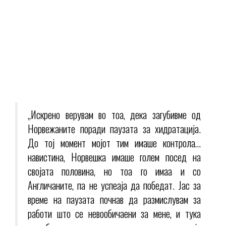
„Искрено верувам во тоа, дека загубивме од
Норвежаните поради паузата за хидратација.
До тој момент мојот тим имаше контрола…
навистина, Норвешка имаше голем посед на
својата половина, но тоа го имаа и со
Англичаните, па не успеаја да победат. Јас за
време на паузата почнав да размислувам за
работи што се невообичаени за мене, и тука