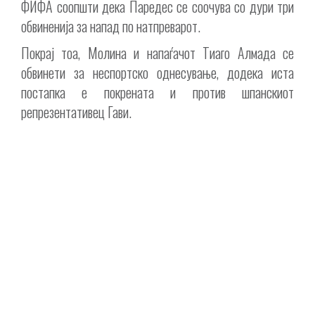
ФИФА соопшти дека Паредес се соочува со дури три
обвиненија за напад по натпреварот.
Покрај тоа, Молина и напаѓачот Тиаго Алмада се
обвинети за неспортско однесување, додека иста
постапка е покрената и против шпанскиот
репрезентативец Гави.