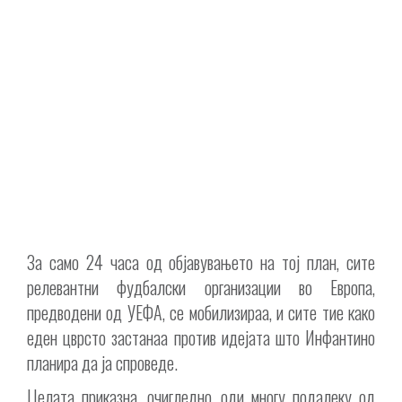
За само 24 часа од објавувањето на тој план, сите
релевантни фудбалски организации во Европа,
предводени од УЕФА, се мобилизираа, и сите тие како
еден цврсто застанаа против идејата што Инфантино
планира да ја спроведе.
Целата приказна, очигледно, оди многу подалеку од