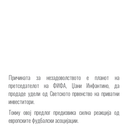
Причината за незадоволството е планот на
претседателот на ФИФА, Џани Инфантино, да
продаде удели од Светското првенство на приватни
инвеститори.
Токму овој предлог предизвика силна реакција од
европските фудбалски асоцијации.