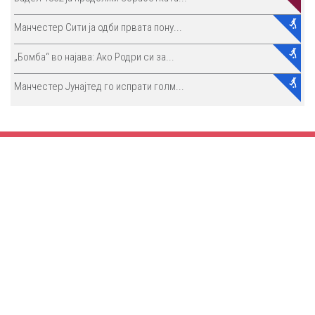
Манчестер Сити ја одби првата пону...
„Бомба“ во најава: Ако Родри си за...
Манчестер Јунајтед го испрати голм...