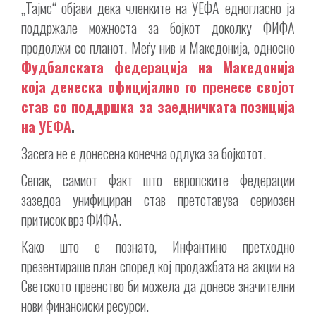
„Тајмс“ објави дека членките на УЕФА едногласно ја
поддржале можноста за бојкот доколку ФИФА
продолжи со планот. Меѓу нив и Македонија, односно
Фудбалската федерација на Македонија
која денеска официјално го пренесе својот
став со поддршка за заедничката позиција
на УЕФА
.
Засега не е донесена конечна одлука за бојкотот.
Сепак, самиот факт што европските федерации
зазедоа унифициран став претставува сериозен
притисок врз ФИФА.
Како што е познато, Инфантино претходно
презентираше план според кој продажбата на акции на
Светското првенство би можела да донесе значителни
нови финансиски ресурси.