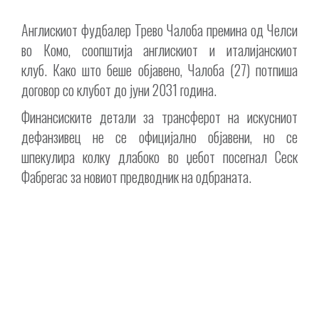
Англискиот фудбалер Трево Чалоба премина од Челси
во Комо, соопштија англискиот и италијанскиот
клуб. Како што беше објавено, Чалоба (27) потпиша
договор со клубот до јуни 2031 година.
Финансиските детали за трансферот на искусниот
дефанзивец не се официјално објавени, но се
шпекулира колку длабоко во џебот посегнал Сеск
Фабрегас за новиот предводник на одбраната.