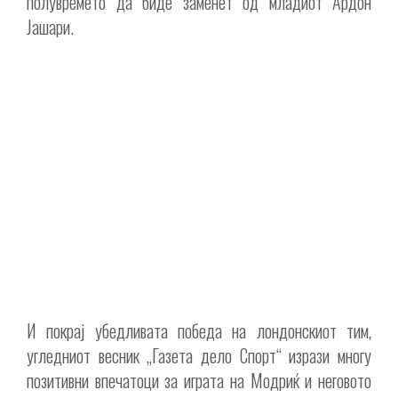
полувремето да биде заменет од младиот Ардон
Јашари.
И покрај убедливата победа на лондонскиот тим,
угледниот весник „Газета дело Спорт“ изрази многу
позитивни впечатоци за играта на Модриќ и неговото