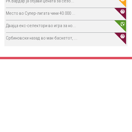
РК Вардар ја објави цената за сезо...
Место во Супер-лигата чини 40.000 ...
Двајца екс-селектори во игра за но...
Србиновски назад во мак-баскетот, ...