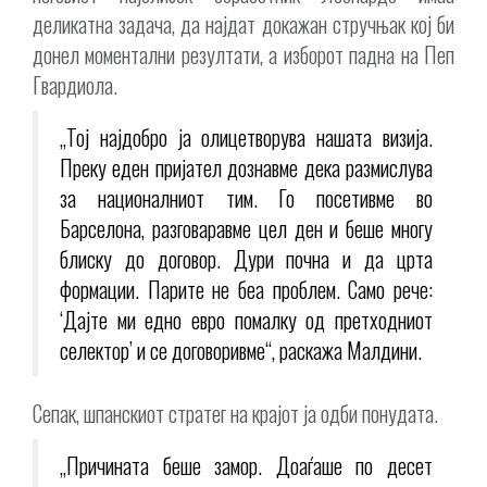
деликатна задача, да најдат докажан стручњак кој би
донел моментални резултати, а изборот падна на Пеп
Гвардиола.
„Тој најдобро ја олицетворува нашата визија.
Преку еден пријател дознавме дека размислува
за националниот тим. Го посетивме во
Барселона, разговаравме цел ден и беше многу
блиску до договор. Дури почна и да црта
формации. Парите не беа проблем. Само рече:
‘Дајте ми едно евро помалку од претходниот
селектор’ и се договоривме“, раскажа Малдини.
Сепак, шпанскиот стратег на крајот ја одби понудата.
„Причината беше замор. Доаѓаше по десет