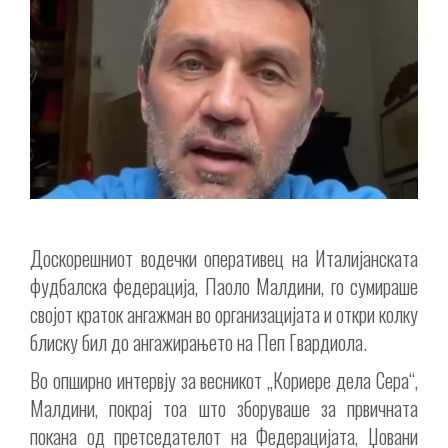
Доскорешниот водечки оперативец на Италијанската
фудбалска федерација, Паоло Малдини, го сумираше
својот краток ангажман во организацијата и откри колку
блиску бил до ангажирањето на Пеп Гвардиола.
Во опширно интервју за весникот „Кориере дела Сера“,
Малдини, покрај тоа што зборуваше за првичната
покана од претседателот на Федерацијата, Џовани