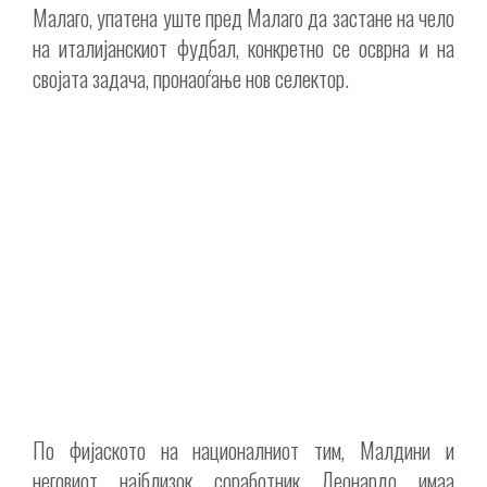
Малаго, упатена уште пред Малаго да застане на чело
на италијанскиот фудбал, конкретно се осврна и на
својата задача, пронаоѓање нов селектор.
По фијаското на националниот тим, Малдини и
неговиот најблизок соработник Леонардо имаа