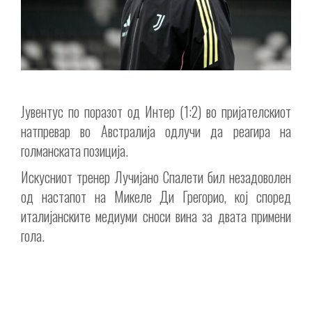
Јувентус по поразот од Интер (1:2) во пријателскиот
натпревар во Австралија одлучи да реагира на
голманската позиција.
Искусниот тренер Лучијано Спалети бил незадоволен
од настапот на Микеле Ди Грегорио, кој според
италијанските медиуми сноси вина за двата примени
гола.