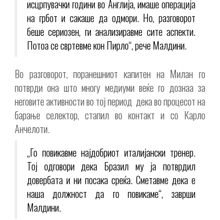
исцрпувачки години во Англија, имаше операција
на грбот и сакаше да одмори. Но, разговорот
беше сериозен, ги анализиравме сите аспекти.
Потоа се свртевме кон Пирло“, рече Малдини.
Во разговорот, поранешниот капитен на Милан го
потврди она што многу медиуми веќе го дознаа за
неговите активности во тој период дека во процесот на
барање селектор, стапил во контакт и со Карло
Анчелоти.
„Го повикавме најдобриот италијански тренер.
Тој одговори дека Бразил му ја потврдил
довербата и ни посака среќа. Сметавме дека е
наша должност да го повикаме“, заврши
Малдини.