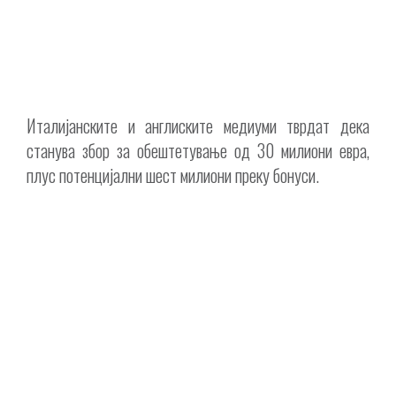
Италијанските и англиските медиуми тврдат дека
станува збор за обештетување од 30 милиони евра,
плус потенцијални шест милиони преку бонуси.