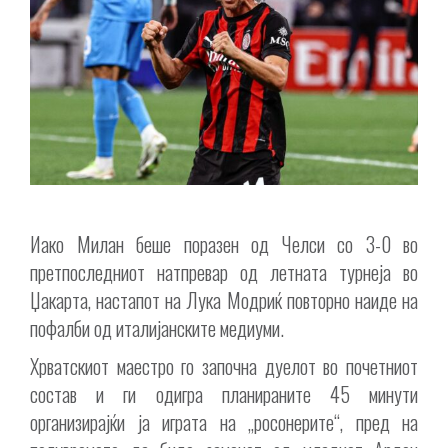
Иако Милан беше поразен од Челси со 3-0 во
претпоследниот натпревар од летната турнеја во
Џакарта, настапот на Лука Модриќ повторно наиде на
пофалби од италијанските медиуми.
Хрватскиот маестро го започна дуелот во почетниот
состав и ги одигра планираните 45 минути
организирајќи ја играта на „росонерите“, пред на