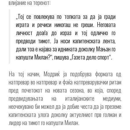
влијание на теренот:
„Тој се повлекува по топката за да ја гради
играта и речиси никогаш не греши. Неговата
личност доаѓа до израз и тој одлично го
предводи тимот. Ја носи капитенската лента,
дали тоа е најава за иднината доколку Мањан го
напушти Милан?“, пишува „Газета дело спорт“.
На тој начин, Модриќ ја подобрува формата од
натпревар во натпревар и фаќа натпреварувачки ритам
пред почетокот на новата сезона, во која, според
предвидувањата на италијанските медиуми,
неочекувано би можел да ја добие честа да ја преземе
капитенската улога доколку актуелниот прв голман и
лидер на тимот го напушти Милан.