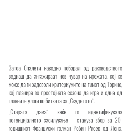
Затоа Спалети наводно побарал од раководството
веднаш да ангажираат нов чувар на мрежата, кој ќе
може да ги задоволи критериумите на тимот од Торино,
кој планира во престојната сезона да игра и една од
главните улоги во битката за „Скудетото“.
„Старата дама“ веќе го идентификувала
потенцијалното засилување – станува збор за 20-
годишниот француски голман Робин Рисер од Ленс.