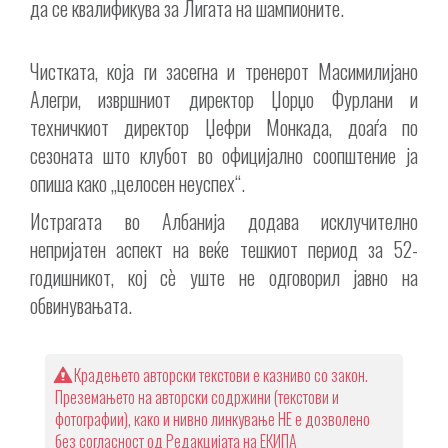
да се квалификува за Лигата на шампионите.
Чистката, која ги засегна и тренерот Масимилијано
Алегри, извршниот директор Џорџо Фурлани и
техничкиот директор Џефри Монкада, доаѓа по
сезоната што клубот во официјално соопштение ја
опиша како „целосен неуспех“.
Истрагата во Албанија додава исклучително
непријатен аспект на веќе тешкиот период за 52-
годишникот, кој сè уште не одговорил јавно на
обвинувањата.
Крадењето авторски текстови е казниво со закон.
Преземањето на авторски содржини (текстови и
фотографии), како и нивно линкување НЕ е дозволено
без согласност од Редакцијата на ЕКИПА