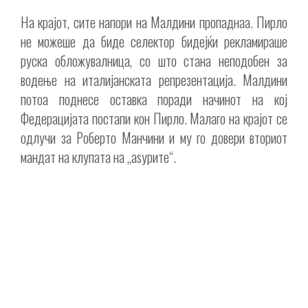
На крајот, сите напори на Малдини пропаднаа. Пирло
не можеше да биде селектор бидејќи рекламираше
руска обложувалница, со што стана неподобен за
водење на италијанската репрезентација. Малдини
потоа поднесе оставка поради начинот на кој
Федерацијата постапи кон Пирло. Малаго на крајот се
одлучи за Роберто Манчини и му го довери вториот
мандат на клупата на „аѕурите“.