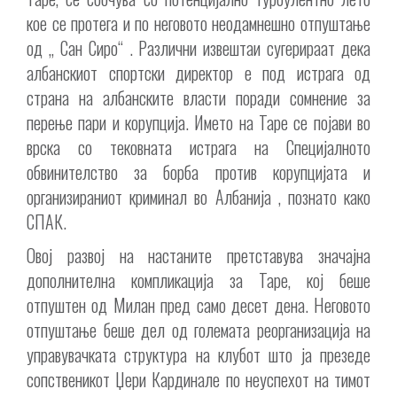
кое се протега и по неговото неодамнешно отпуштање
од „ Сан Сиро“ . Различни извештаи сугерираат дека
албанскиот спортски директор е под истрага од
страна на албанските власти поради сомнение за
перење пари и корупција. Името на Таре се појави во
врска со тековната истрага на Специјалното
обвинителство за борба против корупцијата и
организираниот криминал во Албанија , познато како
СПАК.
Овој развој на настаните претставува значајна
дополнителна компликација за Таре, кој беше
отпуштен од Милан пред само десет дена. Неговото
отпуштање беше дел од големата реорганизација на
управувачката структура на клубот што ја презеде
сопственикот Џери Кардинале по неуспехот на тимот