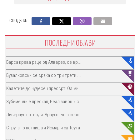
СПОДЕЛИ:
ПОСЛЕДНИ ОБЈАВИ
Барса крева раце од Алварез, се вр...
Бузалковски се враќа со три трети ...
Кадетите до чудесен пресврт: Од ми...
Зубименди е прескап, Реал заврши с...
Ливерпул потврди: Араухо една сезо...
Струга го потпиша и Исмајли од Теута