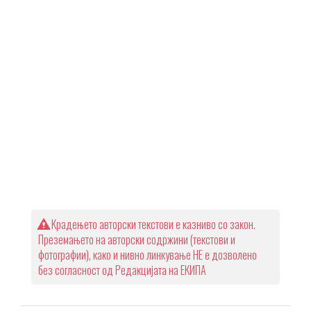
Крадењето авторски текстови е казниво со закон.
Преземањето на авторски содржини (текстови и
фотографии), како и нивно линкување НЕ е дозволено
без согласност од Редакцијата на ЕКИПА