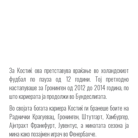
За Костиќ ова претставува враќање во холандскиот
фудбал по пауза од 12 години. Тој претходно
настапуваше за Гронинген од 2012 до 2014 година, по
што кариерата ја продолжи во Бундеслигата.
Во својата богата кариера Костиќ ги бранеше боите на
Раднички Крагуевац, Гронинген, Штутгарт, Хамбургер,
Ајнтрахт Франкфурт, Јувентус, а минатата сезона ја
мина како позајмен играч во Фенербахче.