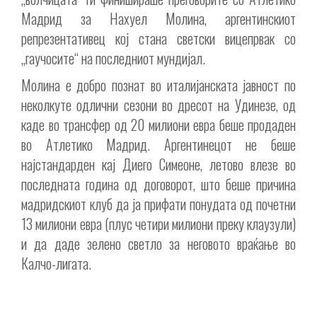
Мадрид за Нахуел Молина, аргентинскиот
репрезентативец кој стана светски вицепрвак со
„гаучосите“ на последниот мундијал.
Молина е добро познат во италијанската јавност по
неколкуте одлични сезони во дресот на Удинезе, од
каде во трансфер од 20 милиони евра беше продаден
во Атлетико Мадрид. Аргентинецот не беше
најстандарден кај Диего Симеоне, летово влезе во
последната година од договорот, што беше причина
мадридскиот клуб да ја прифати понудата од почетни
13 милиони евра (плус четири милиони преку клаузули)
и да даде зелено светло за неговото враќање во
Калчо-лигата.