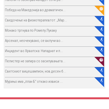
Победа на Македонија во драматичен...
Сведочење на физиотерапевтот: „Мар...
Монако тргнува по Ромелу Лукаку
Арсенал, неочекувано, се вклучи во...
Инцидент во Хрватска: Нападнат и п...
Пелистер не запира со засилувањата...
Светскиот вицешампион, нов десен б...
Мурињо има „план Б“ откако извиси ...