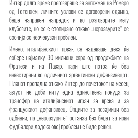
Интер долго време преговараше за ангажман на Ромеро
од Тотенхем, личните услови се договорени одамна,
беше направен напредок и во разговорите меѓу
клубовите, но се е стопирано откако „нероаѕурите“ се
соочија со неочекуван проблем.
Имено, италијанскиот првак се надеваше дека ќе
собере најмалку 30 милиони евра од продажбите на
Фратези и на Павар, пари што потоа ќе беа
инвестирани во одличниот аргентински дефанзивецот.
Планот пропадна откако Интер до почетокот на месец
август не доби ниту една единствена понуда за
трансфер на италијанскиот играч за врска и за
францускиот дефанзивец. Опциите за позајмици беа
одбиени, па „нероаѕурите“ останаа без буџет за нови
фудбалери додека овој проблем не биде решен.