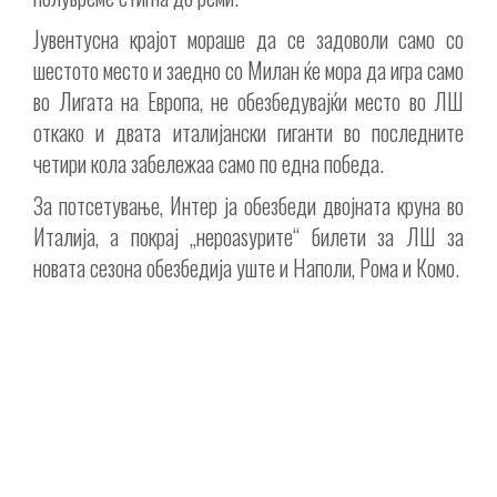
Јувентусна крајот мораше да се задоволи само со
шестото место и заедно со Милан ќе мора да игра само
во Лигата на Европа, не обезбедувајќи место во ЛШ
откако и двата италијански гиганти во последните
четири кола забележаа само по една победа.
За потсетување, Интер ја обезбеди двојната круна во
Италија, а покрај „нероаѕурите“ билети за ЛШ за
новата сезона обезбедија уште и Наполи, Рома и Комо.