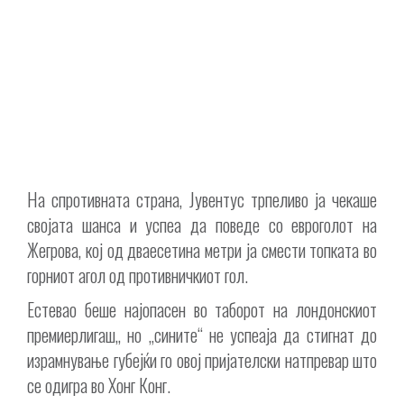
На спротивната страна, Јувентус трпеливо ја чекаше
својата шанса и успеа да поведе со евроголот на
Жегрова, кој од дваесетина метри ја смести топката во
горниот агол од противничкиот гол.
Естевао беше најопасен во таборот на лондонскиот
премиерлигаш,, но „сините“ не успеаја да стигнат до
израмнување губејќи го овој пријателски натпревар што
се одигра во Хонг Конг.