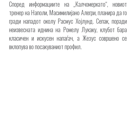
Според информациите на „Калчомеркато“, новиот
тренер на Наполи, Масимилијано Алегри, планира да го
гради нападот околу Расмус Хојлунд. Сепак, поради
неизвесната иднина на Ромелу Лукаку, клубот бара
класичен и искусен напаѓач, а Жезус совршено се
вклопува во посакуваниот профил.