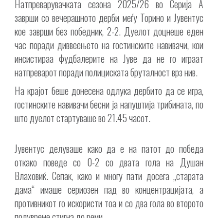
Натпреварувачката сезона 2025/26 во Серија А
заврши со вечерашното дерби меѓу Торино и Јувентус
кое заврши без победник, 2-2. Дуелот доцнеше еден
час поради диввеењето на гостинските навивачи, кои
инсистираа фудбалерите на Јуве да не го играат
натпреварот поради полициската бруталност врз нив.
На крајот беше донесена одлука дербито да се игра,
гостинските навивачи бесни ја напуштија трибината, по
што дуелот стартуваше во 21.45 часот.
Јувентус делуваше како да е на патот до победа
откако поведе со 0-2 со двата гола на Душан
Влаховиќ. Сепак, како и многу пати досега „старата
дама“ имаше сериозен пад во концентрацијата, а
противникот го искористи тоа и со два гола во второто
полувреме стигна до реми.