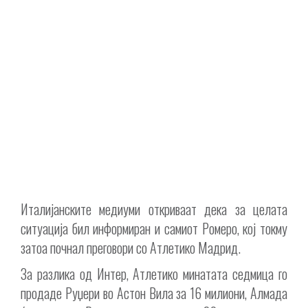
Италијанските медиуми откриваат дека за целата
ситуација бил информиран и самиот Ромеро, кој токму
затоа почнал преговори со Атлетико Мадрид.
За разлика од Интер, Атлетико минатата седмица го
продаде Руџери во Астон Вила за 16 милиони, Алмада