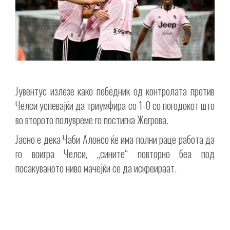
Јувентус излезе како победник од контролата против
Челси успевајќи да триумфира со 1-0 со погодокот што
во второто полувреме го постигна Жегрова.
Јасно е дека Чаби Алонсо ќе има полни раце работа да
го воигра Челси, „сините“ повторно беа под
посакуваното ниво мачејќи се да искреираат.