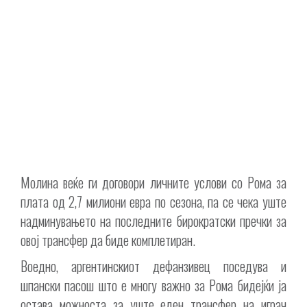
Молина веќе ги договори личните услови со Рома за
плата од 2,7 милиони евра по сезона, па се чека уште
надминувањето на последните бирократски пречки за
овој трансфер да биде комплетиран.
Воедно, аргентинскиот дефанзивец поседува и
шпански пасош што е многу важно за Рома бидејќи ја
остава можноста за уште еден трансфер на играч