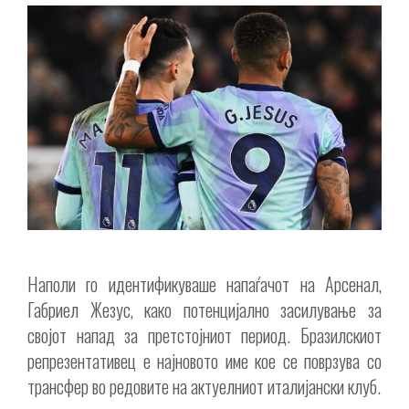
Наполи го идентификуваше напаѓачот на Арсенал,
Габриел Жезус, како потенцијално засилување за
својот напад за претстојниот период. Бразилскиот
репрезентативец е најновото име кое се поврзува со
трансфер во редовите на актуелниот италијански клуб.