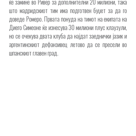
ќе замине во Ривер за дополнителни 20 милиони, така
што мадридскиот тим има подготвен буџет за да го
доведе Ромеро. Првата понуда на тимот на екипата на
Диего Симеоне ќе изнесува 30 милиони плус клаузули,
но се очекува двата клуба да најдат заеднички јазик и
аргентинскиот дефанзивец летово да се пресели во
шпанскиот главен град.