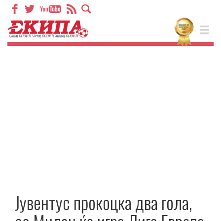
Јувентус прокоцка два гола,