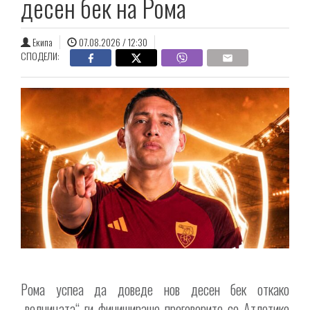
десен бек на Рома
Екипа
07.08.2026 / 12:30
СПОДЕЛИ:
Рома успеа да доведе нов десен бек откако
„волчицата“ ги финишираше преговорите со Атлетико