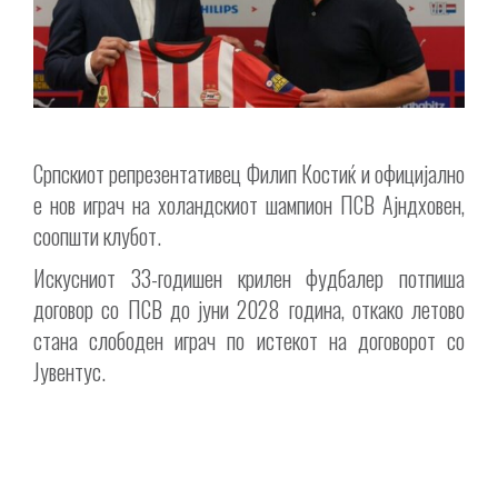
Српскиот репрезентативец Филип Костиќ и официјално
е нов играч на холандскиот шампион ПСВ Ајндховен,
соопшти клубот.
Искусниот 33-годишен крилен фудбалер потпиша
договор со ПСВ до јуни 2028 година, откако летово
стана слободен играч по истекот на договорот со
Јувентус.