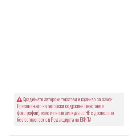
Крадењето авторски текстови е казниво со закон.
Преземањето на авторски содржини (текстови и
фотографии), како и нивно линкување НЕ е дозволено
без согласност од Редакцијата на ЕКИПА