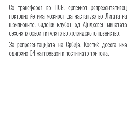
Со трансферот во ПСВ, српскиот репрезентативец
повторно ќе има можност да настапува во Лигата на
шампионите, бидејќи клубот од Ајндховен минатата
сезона ја освои титулата во холандското првенство.
За репрезентацијата на Србија, Костиќ досега има
одиграно 64 натпревари и постигнато три гола.