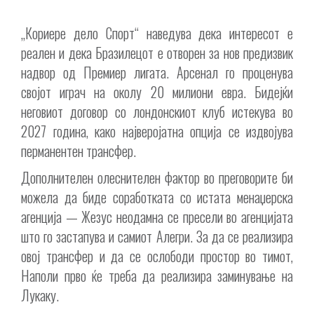
„Кориере дело Спорт“ наведува дека интересот е
реален и дека Бразилецот е отворен за нов предизвик
надвор од Премиер лигата. Арсенал го проценува
својот играч на околу 20 милиони евра. Бидејќи
неговиот договор со лондонскиот клуб истекува во
2027 година, како најверојатна опција се издвојува
перманентен трансфер.
Дополнителен олеснителен фактор во преговорите би
можела да биде соработката со истата менаџерска
агенција — Жезус неодамна се пресели во агенцијата
што го застапува и самиот Алегри. За да се реализира
овој трансфер и да се ослободи простор во тимот,
Наполи прво ќе треба да реализира заминување на
Лукаку.