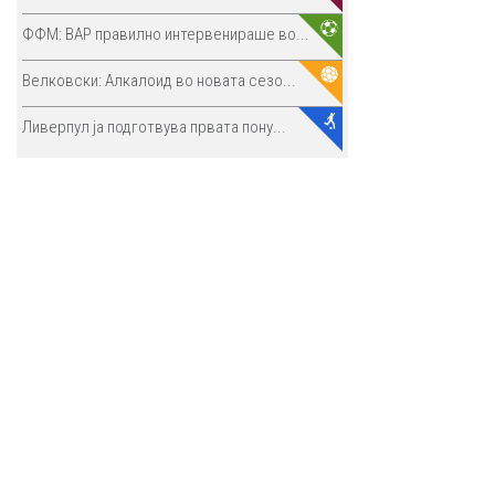
ФФМ: ВАР правилно интервенираше во...
Велковски: Алкалоид во новата сезо...
Ливерпул ја подготвува првата пону...