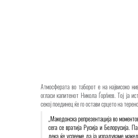
Атмосферата во таборот е на највисоко ни
огласи капитенот Никола Ѓорѓиев. Тој ја и
секој поединец ќе го остави срцето на терено
„Македонска репрезентација во моментов
сега се вратија Русија и Белорусија. П
дека ќе успееме да ја израдуваме макед