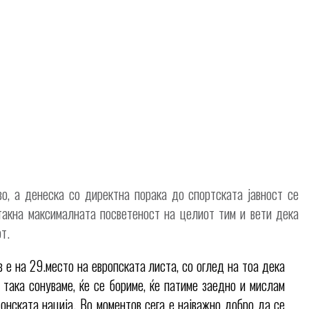
во, а денеска со директна порака до спортската јавност се
стакна максималната посветеност на целиот тим и вети дека
т.
 е на 29.место на европската листа, со оглед на тоа дека
а така сонуваме, ќе се бориме, ќе патиме заедно и мислам
онската нација. Во моментов сега е најважно добро да се