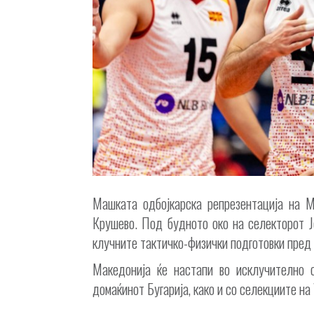
Машката одбојкарска репрезентација на М
Крушево. Под будното око на селекторот Ј
клучните тактичко-физички подготовки пред 
Македонија ќе настапи во исклучително 
домаќинот Бугарија, како и со селекциите на