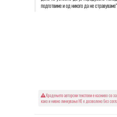
подготвиме и од никого да не стравуваме“
Крадењето авторски текстови е казниво со за
како и нивно линкување НЕ е дозволено без сог