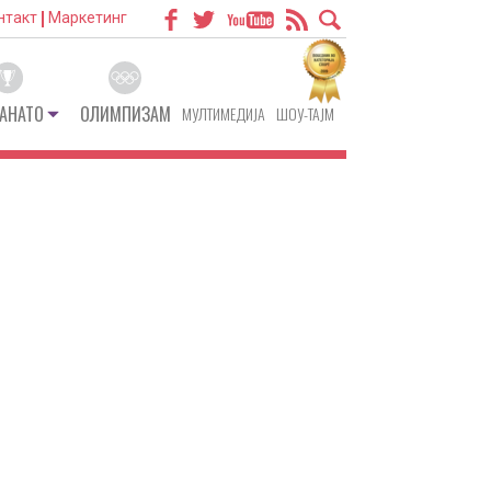
нтакт
Маркетинг
АНАТО
ОЛИМПИЗАМ
МУЛТИМЕДИЈА
ШОУ-ТАЈМ