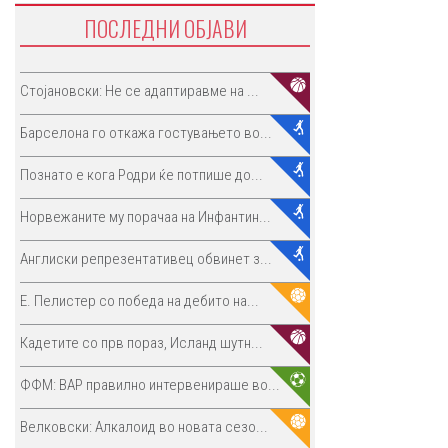
ПОСЛЕДНИ ОБЈАВИ
Стојановски: Не се адаптиравме на ...
Барселона го откажа гостувањето во...
Познато е кога Родри ќе потпише до...
Норвежаните му порачаа на Инфантин...
Англиски репрезентативец обвинет з...
E. Пелистер со победа на дебито на...
Кадетите со прв пораз, Исланд шутн...
ФФМ: ВАР правилно интервенираше во...
Велковски: Алкалоид во новата сезо...