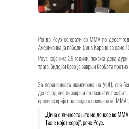
Ронда Роуз се врати во ММА по десет годи
Американка ја победи Џина Карано за само 15 
Роуз, која има 39 години, покажа дека дури
трага, бидејќи брзо ја заврши борбата против
За поранешната шампионка на УФЦ, ова беш
десет од нив ги заврши со познатиот зафат.
препише крајот на својата приказна во ММА“,
„Џина е личноста што ме донесе во ММА
Таа е мојот херој“, рече Роуз.