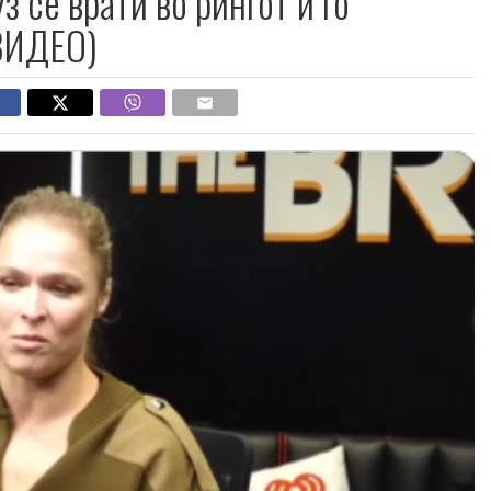
 се врати во рингот и го
(ВИДЕО)