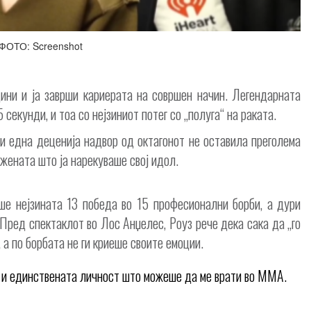
ФОТО: Screenshot
ни и ја заврши кариерата на совршен начин. Легендарната
секунди, и тоа со нејзиниот потег со „полуга“ на раката.
 и една деценија надвор од октагонот не оставила преголема
 жената што ја нарекуваше свој идол.
е нејзината 13 победа во 15 професионални борби, а дури
 Пред спектаклот во Лос Анџелес, Роуз рече дека сака да „го
 а по борбата не ги криеше своите емоции.
 и единствената личност што можеше да ме врати во ММА.