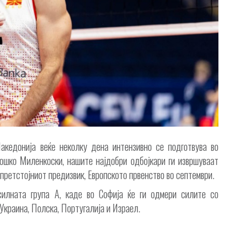
акедонија веќе неколку дена интензивно се подготвува во
ошко Миленкоски, нашите најдобри одбојкари ги извршуваат
претстојниот предизвик, Европското првенство во септември.
силната група А, каде во Софија ќе ги одмери силите со
 Украина, Полска, Португалија и Израел.