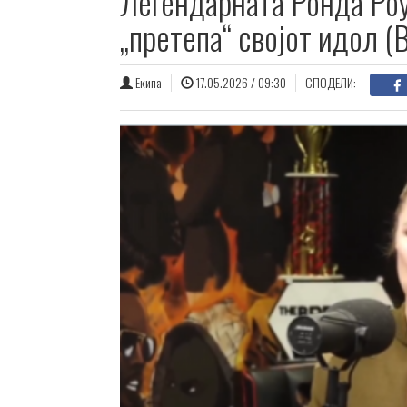
Легендарната Ронда Роуз
„претепа“ својот идол 
Екипа
17.05.2026 / 09:30
СПОДЕЛИ: