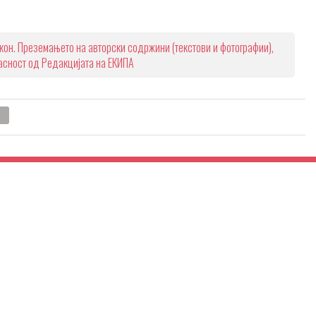
кон. Преземањето на авторски содржини (текстови и фотографии),
ласност од Редакцијата на ЕКИПА