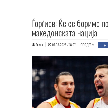
Ѓорѓиев: Ќе се бориме п
македонската нација
Екипа
07.08.2026 / 18:07
СПОДЕЛИ: