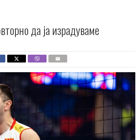
овторно да ја израдуваме