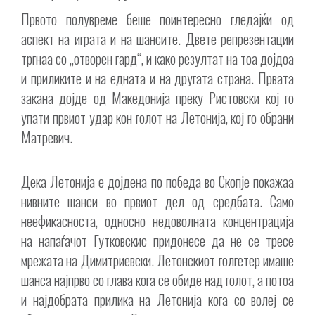
Првото полувреме беше поинтересно гледајќи од
аспект на играта и на шансите. Двете репрезентации
тргнаа со „отворен гард“, и како резултат на тоа дојдоа
и приликите и на едната и на другата страна. Првата
закана дојде од Македонија преку Ристовски кој го
упати првиот удар кон голот на Летонија, кој го обрани
Матревич.
Дека Летонија е дојдена по победа во Скопје покажаа
нивните шанси во првиот дел од средбата. Само
неефикасноста, односно недоволната концентрација
на напаѓачот Гутковскис придонесе да не се тресе
мрежата на Димитриевски. Летонскиот голгетер имаше
шанса најпрво со глава кога се обиде над голот, а потоа
и најдобрата прилика на Летонија кога со волеј се