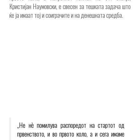
Кристијан Наумовски, е свесен за тешката задача што
ќе ја имаат тој и соиграчите и на денешната средба.
„Не нѐ помилува распоредот на стартот од
првенството, и во првото коло, а и сега имаме