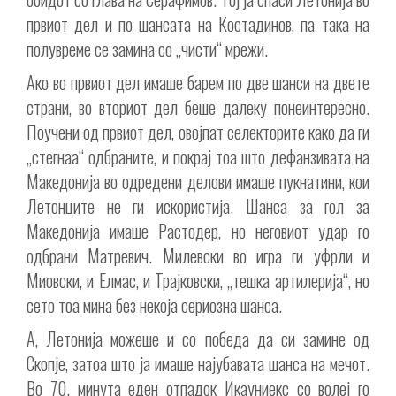
првиот дел и по шансата на Костадинов, па така на
полувреме се замина со „чисти“ мрежи.
Ако во првиот дел имаше барем по две шанси на двете
страни, во вториот дел беше далеку понеинтересно.
Поучени од првиот дел, овојпат селекторите како да ги
„стегнаа“ одбраните, и покрај тоа што дефанзивата на
Македонија во одредени делови имаше пукнатини, кои
Летонците не ги искористија. Шанса за гол за
Македонија имаше Растодер, но неговиот удар го
одбрани Матревич. Милевски во игра ги уфрли и
Миовски, и Елмас, и Трајковски, „тешка артилерија“, но
сето тоа мина без некоја сериозна шанса.
А, Летонија можеше и со победа да си замине од
Скопје, затоа што ја имаше најубавата шанса на мечот.
Во 70. минута еден отпадок Икауниекс со волеј го