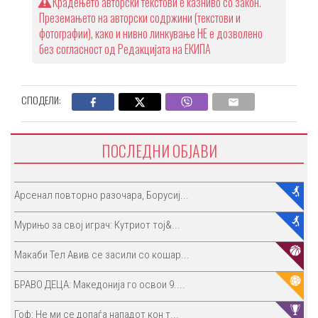
Крадењето авторски текстови е казниво со закон.
Преземањето на авторски содржини (текстови и
фотографии), како и нивно линкување НЕ е дозволено
без согласност од Редакцијата на ЕКИПА
СПОДЕЛИ:
ПОСЛЕДНИ ОБЈАВИ
Арсенал повторно разочара, Борусиј...
Мурињо за свој играч: Кутриот тој&...
Макаби Тел Авив се засили со кошар...
БРАВО ДЕЦА: Македонија го освои 9....
Гоф: Не ми се допаѓа нападот кон т...