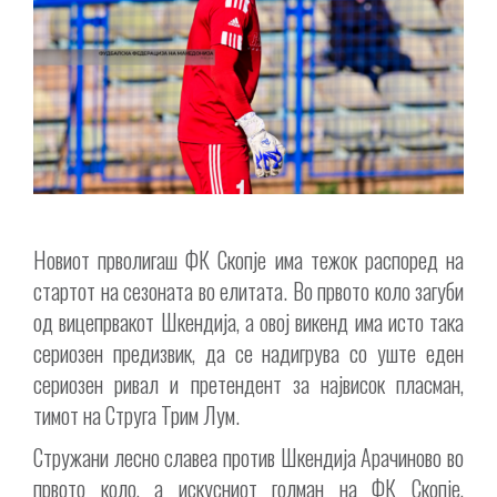
Новиот прволигаш ФК Скопје има тежок распоред на
стартот на сезоната во елитата. Во првото коло загуби
од вицепрвакот Шкендија, а овој викенд има исто така
сериозен предизвик, да се надигрува со уште еден
сериозен ривал и претендент за највисок пласман,
тимот на Струга Трим Лум.
Стружани лесно славеа против Шкендија Арачиново во
првото коло, а искусниот голман на ФК Скопје,