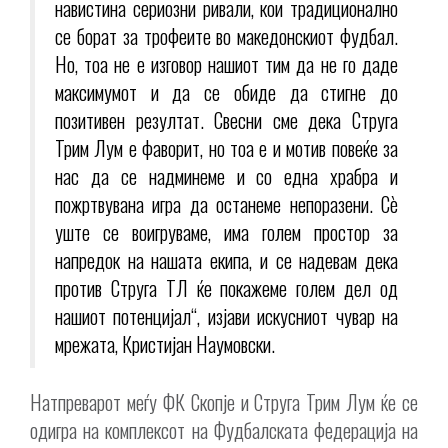
навистина сериозни ривали, кои традиционално
се борат за трофеите во македонскиот фудбал.
Но, тоа не е изговор нашиот тим да не го даде
максимумот и да се обиде да стигне до
позитивен резултат. Свесни сме дека Струга
Трим Лум е фаворит, но тоа е и мотив повеќе за
нас да се надминеме и со една храбра и
пожртвувана игра да останеме непоразени. Сѐ
уште се воигруваме, има голем простор за
напредок на нашата екипа, и се надевам дека
против Струга ТЛ ќе покажеме голем дел од
нашиот потенцијал“, изјави искусниот чувар на
мрежата, Кристијан Наумовски.
Натпреварот меѓу ФК Скопје и Струга Трим Лум ќе се
одигра на комплексот на Фудбалската федерација на