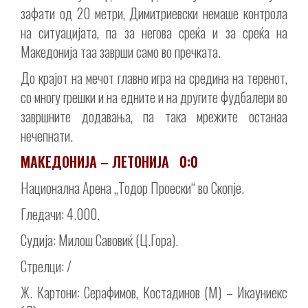
зафати од 20 метри, Димитриевски немаше контрола
на ситуацијата, па за негова среќа и за среќа на
Македонија таа заврши само во пречката.
До крајот на мечот главно игра на средина на теренот,
со многу грешки и на едните и на другите фудбалери во
завршните додавања, па така мрежите останаа
нечепнати.
МАКЕДОНИЈА – ЛЕТОНИЈА 0:0
Национална Арена „Тодор Проески“ во Скопје.
Гледачи: 4.000.
Судија: Милош Савовиќ (Ц.Гора).
Стрелци: /
Ж. Картони: Серафимов, Костадинов (М) – Икауниекс