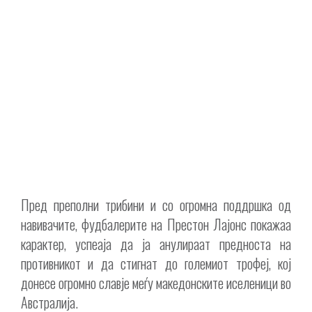
Пред преполни трибини и со огромна поддршка од
навивачите, фудбалерите на Престон Лајонс покажаа
карактер, успеаја да ја анулираат предноста на
противникот и да стигнат до големиот трофеј, кој
донесе огромно славје меѓу македонските иселеници во
Австралија.