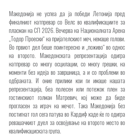
Македонија не успеа да ја победи Летонија пред
финалниот натпревар со Велс во квалификациите за
пласман на СП 2026. Вечерва на Националната Арена
„Тодор Проески“ на пријателскиот меч, немаше голови.
Во првиот дел беше поинтересно и „поживо“ во однос
на второто. Македонската репрезентација одигра
натпревар со многу осцилации, со многу грешки, на
моменти без идеја во завршница, а и со проблеми во
одбраната. И оние прилики кои ги имаше нашата
репрезентација, беа полесен или потежок плен за
гостинскиот голман Матревич, кој може да биде
прогласен за играч на мечот. Така Македонија без
постигнат гол сега патува во Кардиф каде ќе го одигра
ревашачкиот дуел за освојување на второто место во
квалификациската група.