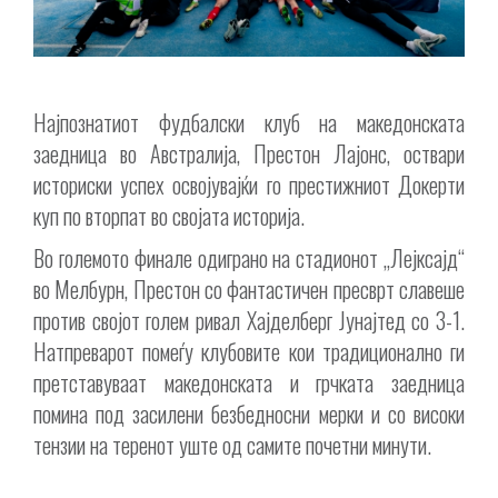
Најпознатиот фудбалски клуб на македонската
заедница во Австралија, Престон Лајонс, оствари
историски успех освојувајќи го престижниот Докерти
куп по вторпат во својата историја.
Во големото финале одиграно на стадионот „Лејксајд“
во Мелбурн, Престон со фантастичен пресврт славеше
против својот голем ривал Хајделберг Јунајтед со 3-1.
Натпреварот помеѓу клубовите кои традиционално ги
претставуваат македонската и грчката заедница
помина под засилени безбедносни мерки и со високи
тензии на теренот уште од самите почетни минути.