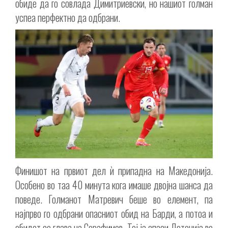
обиде да го совлада Димитриевски, но нашиот голман
успеа перфектно да одбрани.
Финишот на првиот дел ѝ припадна на Македонија.
Особено во таа 40 минута кога имаше двојна шанса да
поведе. Голманот Матревич беше во елемент, па
најпрво го одбрани опасниот обид на Барди, а потоа и
обидот со глава на Серафимов. Тој ја спаси Летонија во