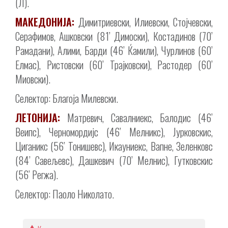
(Л).
МАКЕДОНИЈА:
Димитриевски, Илиевски, Стојчевски,
Серафимов, Ашковски (81’ Димоски), Костадинов (70’
Рамадани), Алими, Барди (46’ Ќамили), Чурлинов (60’
Елмас), Ристовски (60’ Трајковски), Растодер (60’
Миовски).
Селектор: Благоја Милевски.
ЛЕТОНИЈА:
Матревич, Савалниекс, Балодис (46’
Веипс), Черномордијс (46’ Мелникс), Јурковскис,
Циганикс (56’ Тонишевс), Икауниекс, Вапне, Зеленковс
(84’ Савељевс), Дашкевич (70’ Мелнис), Гутковскис
(56’ Регжа).
Селектор: Паоло Николато.