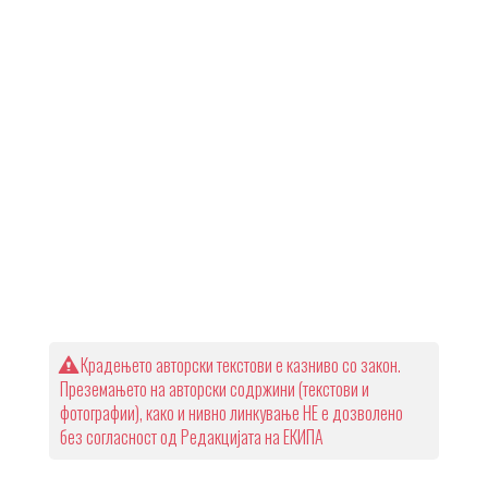
Крадењето авторски текстови е казниво со закон.
Преземањето на авторски содржини (текстови и
фотографии), како и нивно линкување НЕ е дозволено
без согласност од Редакцијата на ЕКИПА