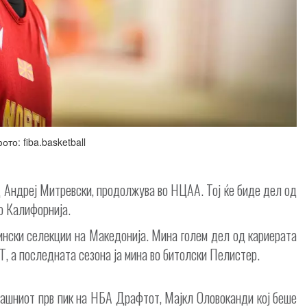
ото: fiba.basketball
 Андреј Митревски, продолжува во НЦАА. Тој ќе биде дел од
о Калифорнија.
ински селекции на Македонија. Мина голем дел од кариерата
Т, а последната сезона ја мина во битолски Пелистер.
гашниот прв пик на НБА Драфтот, Мајкл Оловоканди кој беше