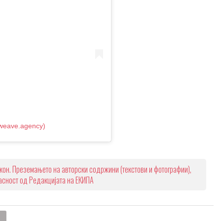
weave.agency)
кон. Преземањето на авторски содржини (текстови и фотографии),
ласност од Редакцијата на ЕКИПА