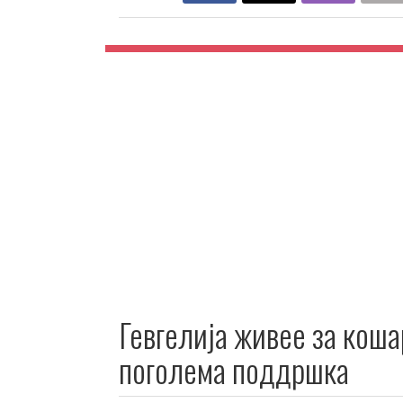
Гевгелија живее за коша
поголема поддршка