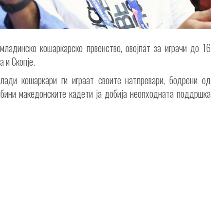
ладинско кошаркарско првенство, овојпат за играчи до 16
а и Скопје.
млади кошаркари ги играат своите натпревари, бодрени од
ибини македонските кадети ја добија неопходната поддршка