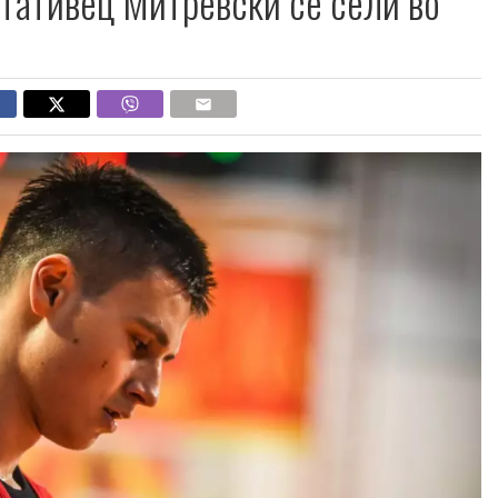
тативец Митревски се сели во