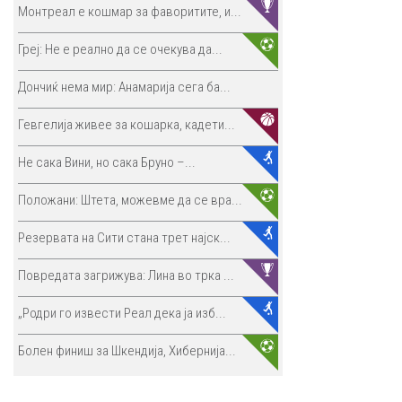
Монтреал е кошмар за фаворитите, и...
Греј: Не е реално да се очекува да...
Дончиќ нема мир: Анамарија сега ба...
Гевгелија живее за кошарка, кадети...
Не сака Вини, но сака Бруно –...
Положани: Штета, можевме да се вра...
Резервата на Сити стана трет најск...
Повредата загрижува: Лина во трка ...
„Родри го извести Реал дека ја изб...
Болен финиш за Шкендија, Хибернија...