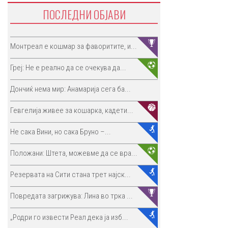
ПОСЛЕДНИ ОБЈАВИ
Монтреал е кошмар за фаворитите, и...
Греј: Не е реално да се очекува да...
Дончиќ нема мир: Анамарија сега ба...
Гевгелија живее за кошарка, кадети...
Не сака Вини, но сака Бруно –...
Положани: Штета, можевме да се вра...
Резервата на Сити стана трет најск...
Повредата загрижува: Лина во трка ...
„Родри го извести Реал дека ја изб...