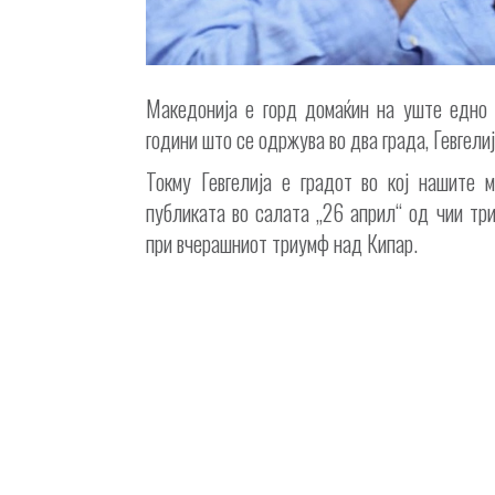
Македонија е горд домаќин на уште едно м
години што се одржува во два града, Гевгелиј
Токму Гевгелија е градот во кој нашите 
публиката во салата „26 април“ од чии тр
при вчерашниот триумф над Кипар.