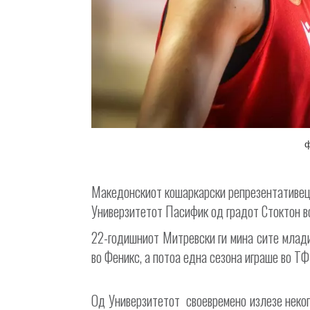
ф
Македонскиот кошаркарски репрезентативец
Универзитетот Пасифик од градот Стоктон в
22-годишниот Митревски ги мина сите млад
во Феникс, а потоа една сезона играше во ТФ
Од Универзитетот своевремено излезе неко