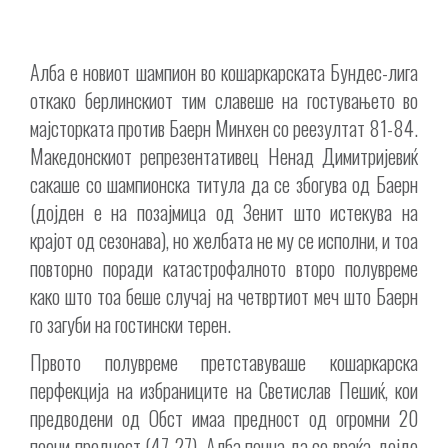
Алба е новиот шампион во кошаркарската Бундес-лига
откако берлинскиот тим славеше на гостувањето во
мајсторката против Баерн Минхен со реезултат 81-84.
Македонскиот репрезентативец Ненад Димитријевиќ
сакаше со шампионска титула да се збогува од Баерн
(дојден е на позајмица од Зенит што истекува на
крајот од сезонава), но желбата не му се исполни, и тоа
повторно поради катастрофалното второ полувреме
како што тоа беше случај на четвртиот меч што Баерн
го загуби на гостински терен.
Првото полувреме претставуваше кошаркарска
перфекција на избраниците на Светислав Пешиќ, кои
предводени од Обст имаа предност од огромни 20
поени предност (47-27). Алба почна да се враќа, дојде