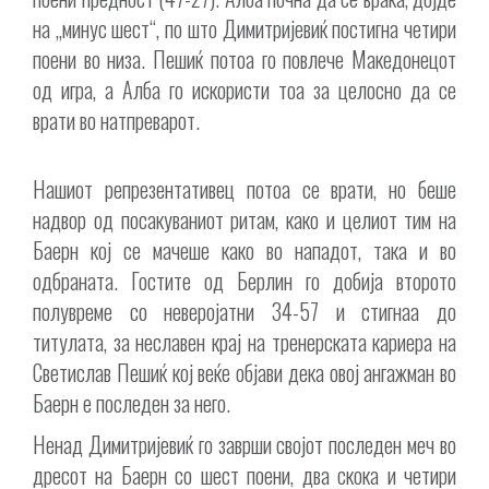
на „минус шест“, по што Димитријевиќ постигна четири
поени во низа. Пешиќ потоа го повлече Македонецот
од игра, а Алба го искористи тоа за целосно да се
врати во натпреварот.
Нашиот репрезентативец потоа се врати, но беше
надвор од посакуваниот ритам, како и целиот тим на
Баерн кој се мачеше како во нападот, така и во
одбраната. Гостите од Берлин го добија второто
полувреме со неверојатни 34-57 и стигнаа до
титулата, за неславен крај на тренерската кариера на
Светислав Пешиќ кој веќе објави дека овој ангажман во
Баерн е последен за него.
Ненад Димитријевиќ го заврши својот последен меч во
дресот на Баерн со шест поени, два скока и четири