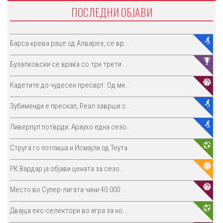
ПОСЛЕДНИ ОБЈАВИ
Барса крева раце од Алварез, се вр...
Бузалковски се враќа со три трети ...
Кадетите до чудесен пресврт: Од ми...
Зубименди е прескап, Реал заврши с...
Ливерпул потврди: Араухо една сезо...
Струга го потпиша и Исмајли од Теута
РК Вардар ја објави цената за сезо...
Место во Супер-лигата чини 40.000 ...
Двајца екс-селектори во игра за но...