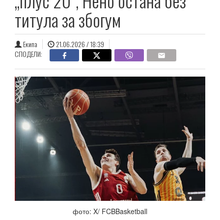
„плус 20“, Нено остана без
титула за збогум
Екипа
21.06.2026 / 18:39
СПОДЕЛИ:
фото: X/ FCBBasketball