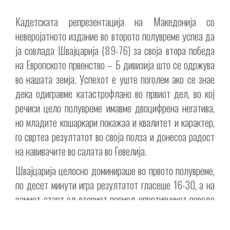
Кадетската репрезентација на Македонија со
неверојатното издание во второто полувреме успеа да
ја совлада Швајцарија (89-76) за своја втора победа
на Европското првенство – Б дивизија што се одржува
во нашата земја. Успехот е уште поголем ако се знае
дека одигравме катастрофлано во првиот дел, во кој
речиси цело полувреме имавме двоцифрена негатива,
но младите кошаркари покажаа и квалитет и карактер,
го свртеа резултатот во своја полза и донесоа радост
на навивачите во салата во Гевелија.
Швајцарија целосно доминираше во првото полувреме,
по десет минути игра резултатот гласеше 16-30, а на
самиот старт од вториот период опротивникот поведе
со најубедливи 20 поени разлика (16-36). Коневски
погоди две тројки во серија, Македонија спушти на