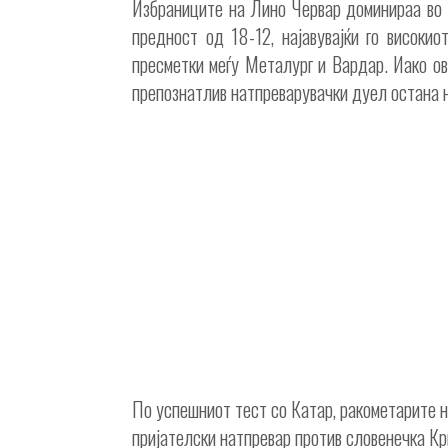
Избраниците на Лино Червар доминираа во 
предност од 18-12, најавувајќи го високи
пресметки меѓу Металург и Вардар. Иако ов
препознатлив натпреварувачки дуел остана н
По успешниот тест со Катар, ракометарите н
пријателски натпревар против словенечка Кр