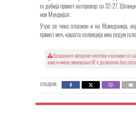
го добија првиот натпревар со 32-27, Шпанци
нов Мундијал.
Утре се чека пласман и на Македонија, ко
првиот меч, нашата селекција има седум голо
Крадењето авторски текстови е казниво со за
како и нивно линкување НЕ е дозволено без сог
СПОДЕЛИ: