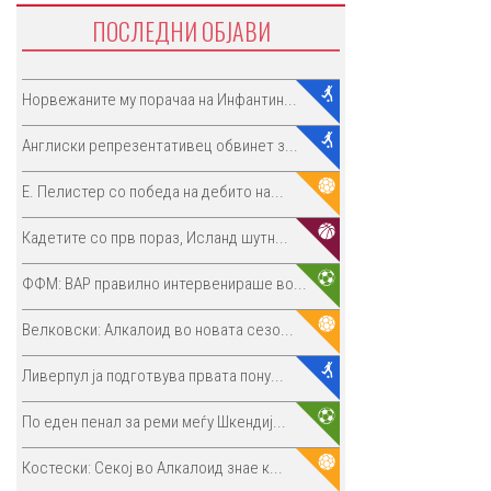
ПОСЛЕДНИ ОБЈАВИ
Норвежаните му порачаа на Инфантин...
Англиски репрезентативец обвинет з...
E. Пелистер со победа на дебито на...
Кадетите со прв пораз, Исланд шутн...
ФФМ: ВАР правилно интервенираше во...
Велковски: Алкалоид во новата сезо...
Ливерпул ја подготвува првата пону...
По еден пенал за реми меѓу Шкендиј...
Костески: Секој во Алкалоид знае к...