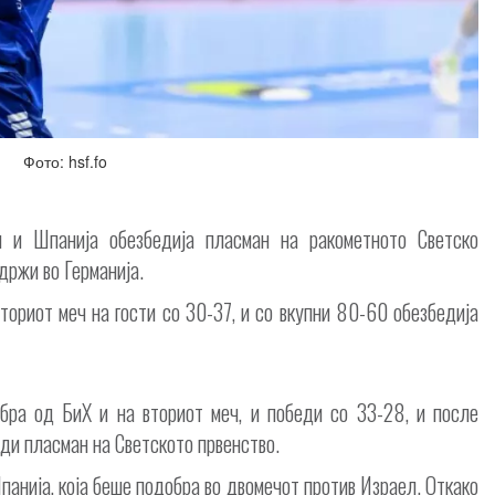
Фото: hsf.fo
и и Шпанија обезбедија пласман на ракометното Светско
одржи во Германија.
ториот меч на гости со 30-37, и со вкупни 80-60 обезбедија
бра од БиХ и на вториот меч, и победи со 33-28, и после
еди пласман на Светското првенство.
панија, која беше подобра во двомечот против Израел. Откако