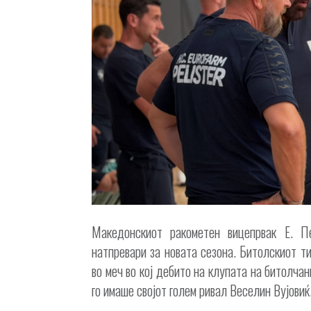
Македонскиот ракометен вицепрвак Е. П
натпревари за новата сезона. Битолскиот т
во меч во кој дебито на клупата на битолчан
го имаше својот голем ривал Веселин Вујовиќ