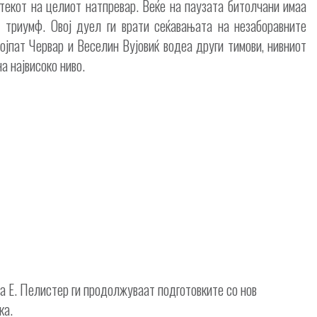
текот на целиот натпревар. Веќе на паузата битолчани имаа
от триумф. Овој дуел ги врати сеќавањата на незаборавните
ојпат Червар и Веселин Вујовиќ водеа други тимови, нивниот
а највисоко ниво.
а Е. Пелистер ги продолжуваат подготовките со нов
ка.