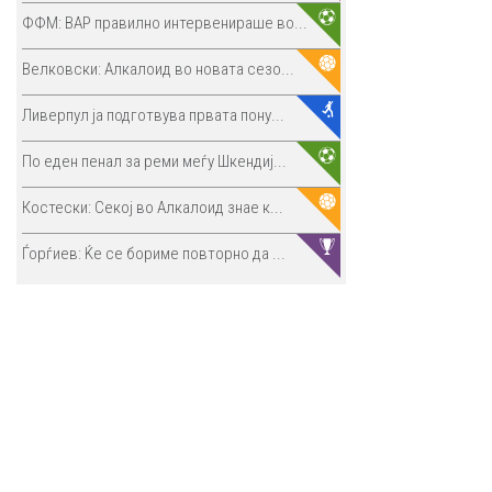
ФФМ: ВАР правилно интервенираше во...
Велковски: Алкалоид во новата сезо...
Ливерпул ја подготвува првата пону...
По еден пенал за реми меѓу Шкендиј...
Костески: Секој во Алкалоид знае к...
Ѓорѓиев: Ќе се бориме повторно да ...