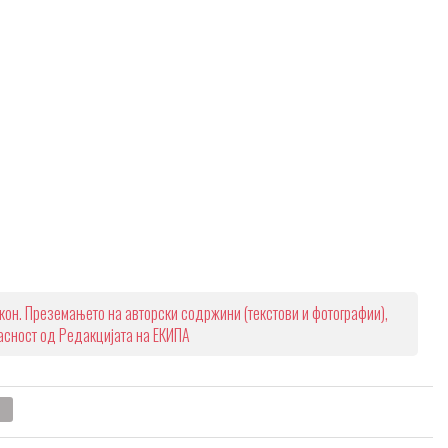
кон. Преземањето на авторски содржини (текстови и фотографии),
ласност од Редакцијата на ЕКИПА