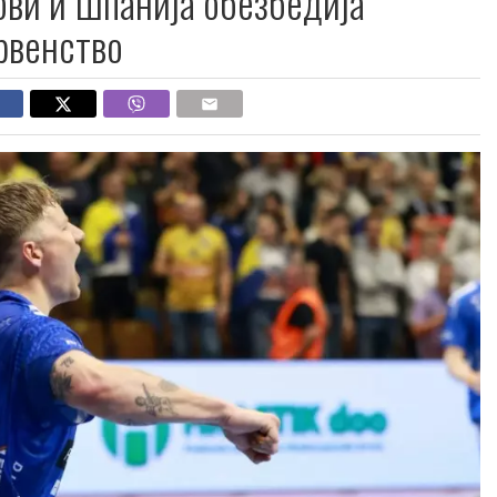
ви и Шпанија обезбедија
рвенство