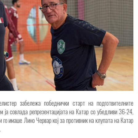
елистер забележа победнички старт на подготвителните
им ја совлада репрезентацијата на Катар со убедливи 36-24,
и го имаше Лино Червар кој за противник на клупата на Катар
.