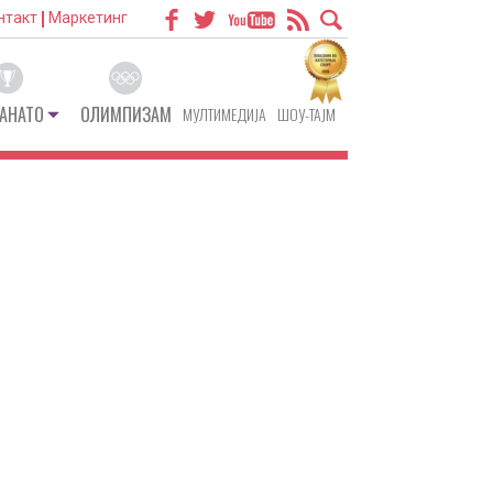
нтакт
Маркетинг
АНАТО
ОЛИМПИЗАМ
МУЛТИМЕДИЈА
ШОУ-ТАЈМ