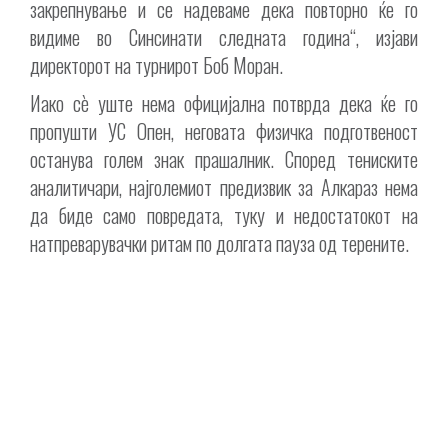
закрепнување и се надеваме дека повторно ќе го
видиме во Синсинати следната година“, изјави
директорот на турнирот Боб Моран.
Иако сè уште нема официјална потврда дека ќе го
пропушти УС Опен, неговата физичка подготвеност
останува голем знак прашалник. Според тениските
аналитичари, најголемиот предизвик за Алкараз нема
да биде само повредата, туку и недостатокот на
натпреварувачки ритам по долгата пауза од терените.