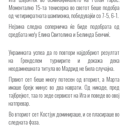
Моментално 15-та тенисерка во светот беше подобра
од четирикратната шампионка, победувајќи со 7-5, 6-1.
Нејзина следна соперничка ќе биде подобрата од
средбата меѓу Елина Свитолина и Белинда Бенчиќ.
Украинката успеа да го повтори најдобриот резултат
на Грендслем турнирите и докажа дека
неодамнешната титула во Мадрид не била случајна.
Првиот сет беше многу потесен од вториот, а Марта
имаше брејк минус во два наврати. Од никаде, пред
тајбрејкот, таа го зеде сервисот на Ига и поведе во овој
натпревар.
Во вториот сет Костјук доминираше, и се пласираше во
следната фаза.