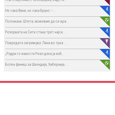
Не сака Вини, но сака Бруно –...
Положани: Штета, можевме да се вра...
Резервата на Сити стана трет најск...
Повредата загрижува: Лина во трка ...
„Родри го извести Реал дека ја изб...
Болен финиш за Шкендија, Хибернија...