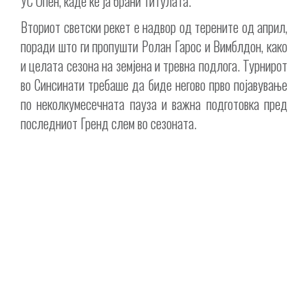
УС Опен, каде ќе ја брани титулата.
Вториот светски рекет е надвор од терените од април,
поради што ги пропушти Ролан Гарос и Вимблдон, како
и целата сезона на земјена и тревна подлога. Турнирот
во Синсинати требаше да биде негово прво појавување
по неколкумесечната пауза и важна подготовка пред
последниот Гренд слем во сезоната.