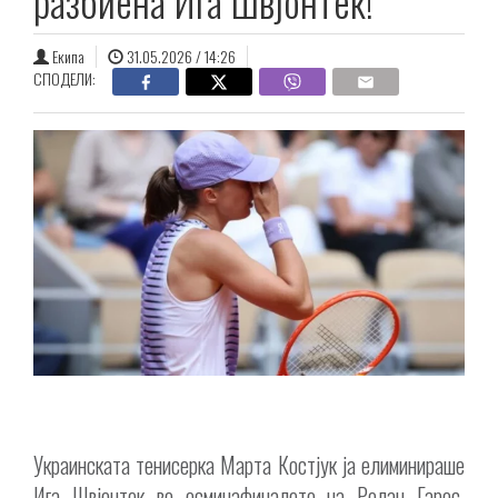
разбиена Ига Швјонтек!
Екипа
31.05.2026 / 14:26
СПОДЕЛИ:
Украинската тенисерка Марта Костјук ја елиминираше
Ига Швjонтек во осминафиналето на Ролан Гарос.