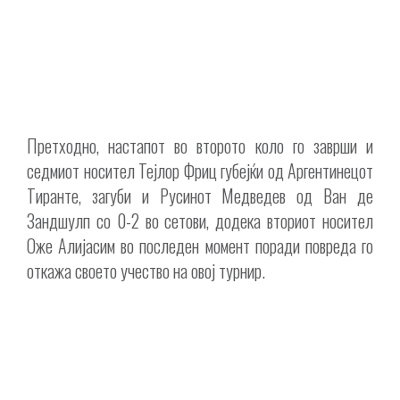
Претходно, настапот во второто коло го заврши и
седмиот носител Тејлор Фриц губејќи од Аргентинецот
Тиранте, загуби и Русинот Медведев од Ван де
Зандшулп со 0-2 во сетови, додека вториот носител
Оже Алијасим во последен момент поради повреда го
откажа своето учество на овој турнир.