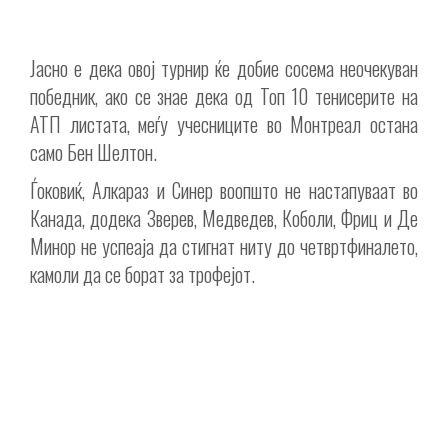
Јасно е дека овој турнир ќе добие сосема неочекуван
победник, ако се знае дека од Топ 10 тенисерите на
АТП листата, меѓу учесниците во Монтреал остана
само Бен Шелтон.
Ѓоковиќ, Алкараз и Синер воопшто не настапуваат во
Канада, додека Зверев, Медведев, Коболи, Фриц и Де
Минор не успеаја да стигнат ниту до четвртфиналето,
камоли да се борат за трофејот.