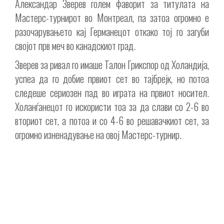
Александар Зверев голем фаворит за титулата на
Мастерс-турнирот во Монтреал, па затоа огромно е
разочарувањето кај Германецот откако тој го загуби
својот прв меч во канадскиот град.
Зверев за ривал го имаше Талон Грикспор од Холандија,
успеа да го добие првиот сет во тајбрејк, но потоа
следеше сериозен пад во играта на првиот носител.
Холанѓанецот го искористи тоа за да слави со 2-6 во
вториот сет, а потоа и со 4-6 во решавачкиот сет, за
огромно изненадување на овој Мастерс-турнир.