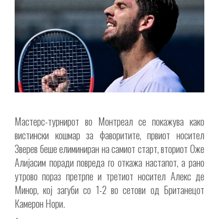
Мастерс-турнирот во Монтреал се покажува како
вистински кошмар за фаворитите, првиот носител
Зверев беше елиминиран на самиот старт, вториот Оже
Алијасим поради повреда го откажа настапот, а рано
утрово пораз претрпе и третиот носител Алекс де
Минор, кој загуби со 1-2 во сетови од Британецот
Камерон Нори.