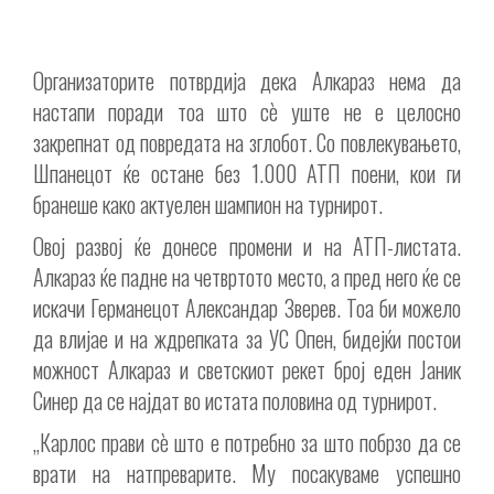
Организаторите потврдија дека Алкараз нема да
настапи поради тоа што сè уште не е целосно
закрепнат од повредата на зглобот. Со повлекувањето,
Шпанецот ќе остане без 1.000 АТП поени, кои ги
бранеше како актуелен шампион на турнирот.
Овој развој ќе донесе промени и на АТП-листата.
Алкараз ќе падне на четвртото место, а пред него ќе се
искачи Германецот Александар Зверев. Тоа би можело
да влијае и на ждрепката за УС Опен, бидејќи постои
можност Алкараз и светскиот рекет број еден Јаник
Синер да се најдат во истата половина од турнирот.
„Карлос прави сè што е потребно за што побрзо да се
врати на натпреварите. Му посакуваме успешно