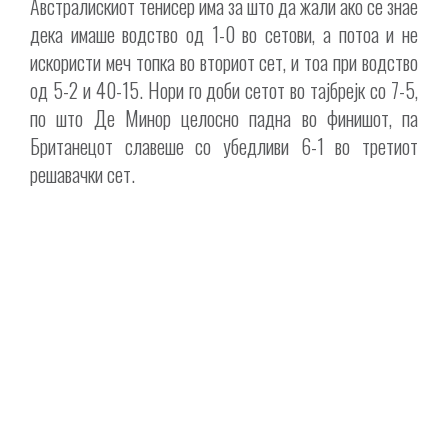
Австралискиот тенисер има за што да жали ако се знае
дека имаше водство од 1-0 во сетови, а потоа и не
искористи меч топка во вториот сет, и тоа при водство
од 5-2 и 40-15. Нори го доби сетот во тајбрејк со 7-5,
по што Де Минор целосно падна во финишот, па
Британецот славеше со убедливи 6-1 во третиот
решавачки сет.