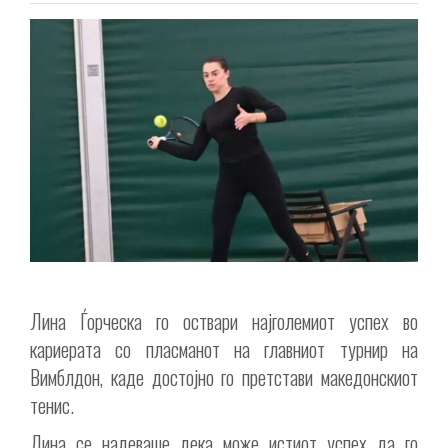
Лина Ѓорческа го оствари најголемиот успех во
кариерата со пласманот на главниот турнир на
Вимблдон, каде достојно го претстави македонскиот
тенис.
Лина се надеваше дека може истиот успех да го