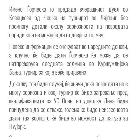
Имено, Ѓорческа го предаде вчерашниот дуел со
Ковацкова од Чешка на турнирот во Лајпциг, без
премногу детали околу сериозноста на повредата
поради која не можеше да го доврши тој меч.
Повеќе информации се очекуваат во наредните денови,
а клучно ќе биде дали Ѓорческа ќе може да се
натпреварува следната седмица во Куршумлијска
Бања, турнир за кој е веќе пријавена.
Доколку тоа биде случај, ќе значи дека повредата не е
многу сериозна и овој турнир ќе биде загревање пред
квалификациите за УС Опен, но доколку Лина биде
принудена да се откаже, голема ќе биде неизвесноста
дали таа воопшто ќе биде во можност да патува за
Њујорк.