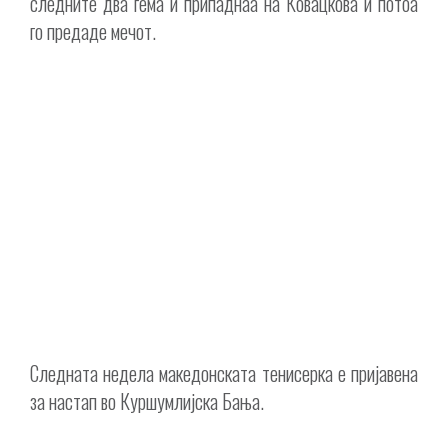
следните два гема и припаднаа на Ковацкова и потоа
го предаде мечот.
Следната недела македонската тенисерка е пријавена
за настап во Куршумлијска Бања.