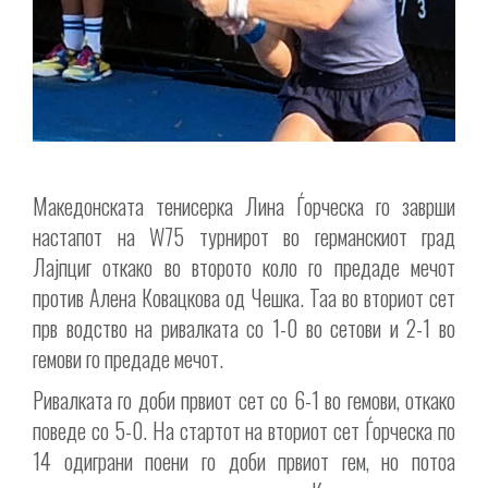
Македонската тенисерка Лина Ѓорческа го заврши
настапот на W75 турнирот во германскиот град
Лајпциг откако во второто коло го предаде мечот
против Алена Ковацкова од Чешка. Таа во вториот сет
прв водство на ривалката со 1-0 во сетови и 2-1 во
гемови го предаде мечот.
Ривалката го доби првиот сет со 6-1 во гемови, откако
поведе со 5-0. На стартот на вториот сет Ѓорческа по
14 одиграни поени го доби првиот гем, но потоа