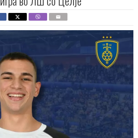
 игра во ЛШ со Целје