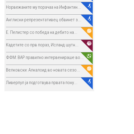
Норвежаните му порачаа на Инфантин...
Англиски репрезентативец обвинет з...
E. Пелистер со победа на дебито на...
Кадетите со прв пораз, Исланд шутн...
ФФМ: ВАР правилно интервенираше во...
Велковски: Алкалоид во новата сезо...
Ливерпул ја подготвува првата пону...