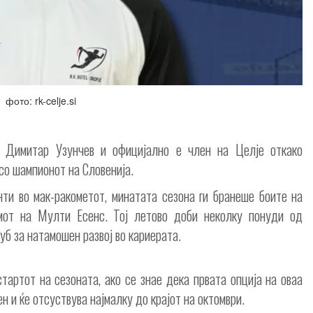
фото: rk-celje.si
ц Димитар Узунчев и официјално е член на Целје откако
 со шампионот на Словенија.
нти во мак-ракометот, минатата сезона ги бранеше боите на
мот на Мулти Есенс. Тој летово доби неколку понуди од
луб за натамошен развој во кариерата.
стартот на сезоната, ако се знае дека првата опција на оваа
н и ќе отсуствува најмалку до крајот на октомври.