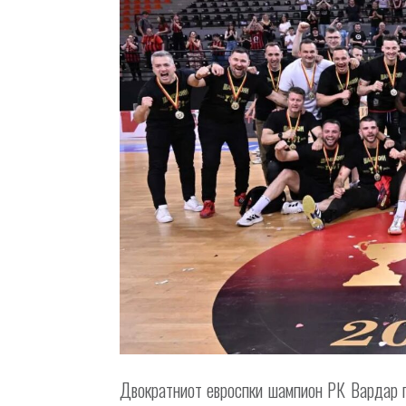
Двократниот евроспки шампион РК Вардар г