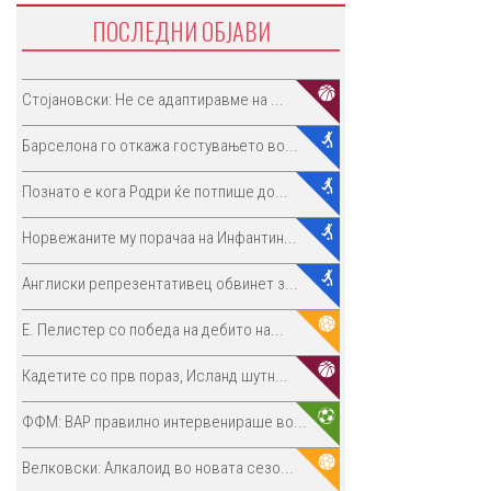
ПОСЛЕДНИ ОБЈАВИ
Стојановски: Не се адаптиравме на ...
Барселона го откажа гостувањето во...
Познато е кога Родри ќе потпише до...
Норвежаните му порачаа на Инфантин...
Англиски репрезентативец обвинет з...
E. Пелистер со победа на дебито на...
Кадетите со прв пораз, Исланд шутн...
ФФМ: ВАР правилно интервенираше во...
Велковски: Алкалоид во новата сезо...