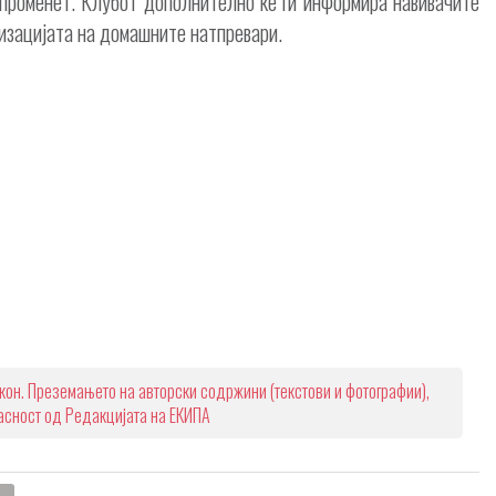
променет. Клубот дополнително ќе ги информира навивачите
низацијата на домашните натпревари.
кон. Преземањето на авторски содржини (текстови и фотографии),
ласност од Редакцијата на ЕКИПА