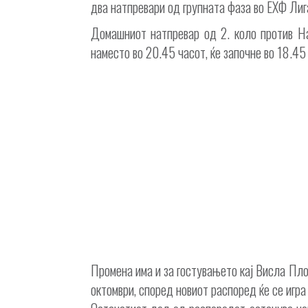
два натпревари од групната фаза во ЕХФ Лиг
Домашниот натпревар од 2. коло против Нан
наместо во 20.45 часот, ќе започне во 18.45
Промена има и за гостувањето кај Висла Плоц
октомври, според новиот распоред ќе се игра