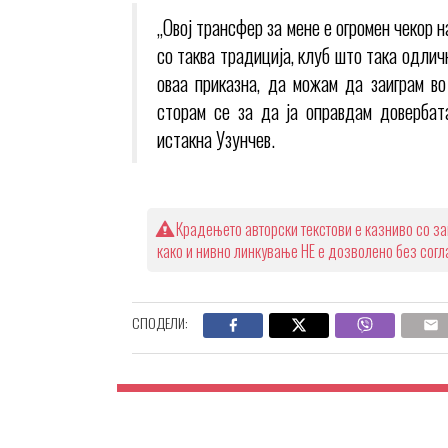
„Овој трансфер за мене е огромен чекор н
со таква традиција, клуб што така одли
оваа приказна, да можам да заиграм в
сторам се за да ја оправдам довербат
истакна Узунчев.
Крадењето авторски текстови е казниво со за
како и нивно линкување НЕ е дозволено без сог
СПОДЕЛИ: