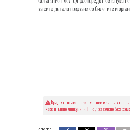
Останатиот дел од распоредот останува не
за сите детали поврзани со билетите и орга
Крадењето авторски текстови е казниво со за
како и нивно линкување НЕ е дозволено без сог
СПОДЕЛИ: