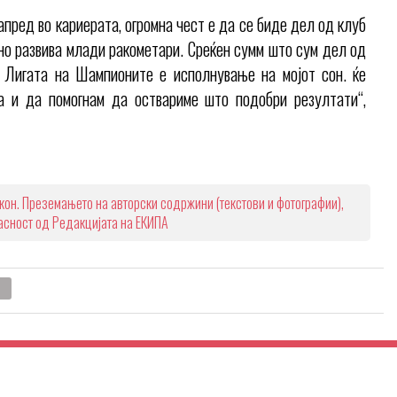
апред во кариерата, огромна чест е да се биде дел од клуб
чно развива млади ракометари. Среќен сумм што сум дел од
о Лигата на Шампионите е исполнување на мојот сон. ќе
а и да помогнам да оствариме што подобри резултати“,
кон. Преземањето на авторски содржини (текстови и фотографии),
ласност од Редакцијата на ЕКИПА