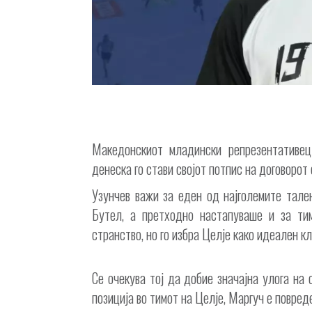
Македонскиот младински репрезентативе
денеска го стави својот потпис на договорот
Узунчев важи за еден од најголемите тале
Бутел, а претходно настапуваше и за ти
странство, но го избра Целје како идеален к
Се очекува тој да добие значајна улога на 
позиција во тимот на Целје, Маргуч е повреде