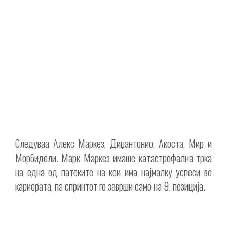
Следуваа Алекс Маркез, Диџантонио, Акоста, Мир и
Морбидели. Марк Маркез имаше катастрофална трка
на една од патеките на кои има најмалку успеси во
кариерата, па спринтот го заврши само на 9. позиција.