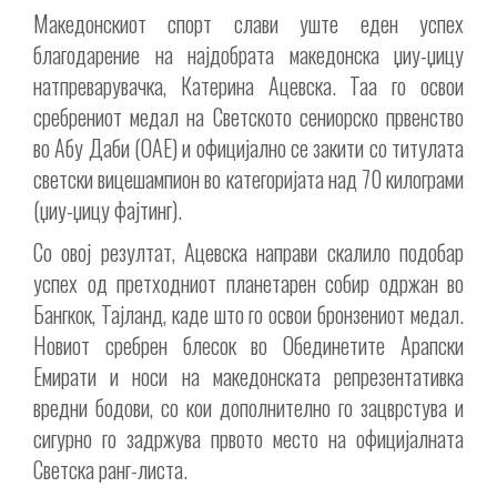
Македонскиот спорт слави уште еден успех
благодарение на најдобрата македонска џиу-џицу
натпреварувачка, Катерина Ацевска. Таа го освои
сребрениот медал на Светското сениорско првенство
во Абу Даби (ОАЕ) и официјално се закити со титулата
светски вицешампион во категоријата над 70 килограми
(џиу-џицу фајтинг).
Со овој резултат, Ацевска направи скалило подобар
успех од претходниот планетарен собир одржан во
Бангкок, Тајланд, каде што го освои бронзениот медал.
Новиот сребрен блесок во Обединетите Арапски
Емирати и носи на македонската репрезентативка
вредни бодови, со кои дополнително го зацврстува и
сигурно го задржува првото место на официјалната
Светска ранг-листа.