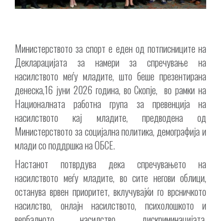
Министерството за спорт е еден од потписниците на
Декларацијата за намери за спречување на
насилството меѓу младите, што беше презентирана
денеска,16 јуни 2026 година, во Скопје, во рамки на
Националната работна група за превенција на
насилството кај младите, предводена од
Министерството за социјална политика, демографија и
млади со поддршка на ОБСЕ.
Настанот потврдува дека спречувањето на
насилството меѓу младите, во сите негови облици,
останува врвен приоритет, вклучувајќи го врсничкото
насилство, онлајн насилството, психолошкото и
вербалното насилство, дискриминацијата,