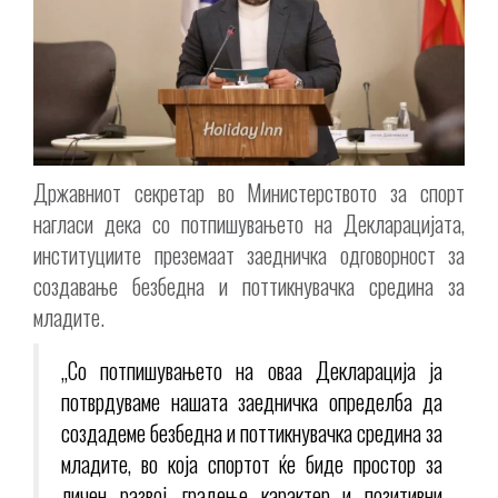
Државниот секретар во Министерството за спорт
нагласи дека со потпишувањето на Декларацијата,
институциите преземаат заедничка одговорност за
создавање безбедна и поттикнувачка средина за
младите.
„Со потпишувањето на оваа Декларација ја
потврдуваме нашата заедничка определба да
создадеме безбедна и поттикнувачка средина за
младите, во која спортот ќе биде простор за
личен развој, градење карактер и позитивни