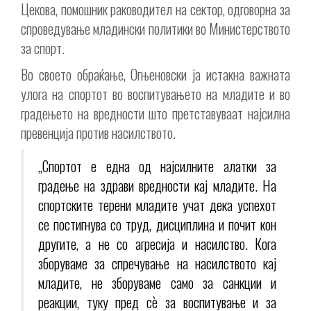
Цекова, помошник раководител на сектор, одговорна за
спроведување младински политики во Министерството
за спорт.
Во своето обраќање, Огњеновски ја истакна важната
улога на спортот во воспитувањето на младите и во
градењето на вредности што претставуваат најсилна
превенција против насилството.
„Спортот е една од најсилните алатки за
градење на здрави вредности кај младите. На
спортските терени младите учат дека успехот
се постигнува со труд, дисциплина и почит кон
другите, а не со агресија и насилство. Кога
зборуваме за спречување на насилството кај
младите, не зборуваме само за санкции и
реакции, туку пред сè за воспитување и за