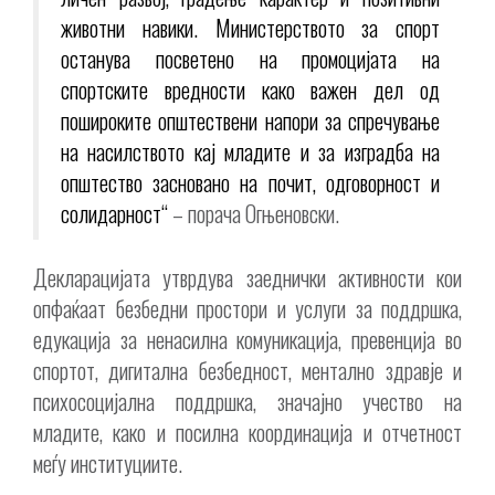
животни навики. Министерството за спорт
останува посветено на промоцијата на
спортските вредности како важен дел од
пошироките општествени напори за спречување
на насилството кај младите и за изградба на
општество засновано на почит, одговорност и
солидарност“
– порача Огњеновски.
Декларацијата утврдува заеднички активности кои
опфаќаат безбедни простори и услуги за поддршка,
едукација за ненасилна комуникација, превенција во
спортот, дигитална безбедност, ментално здравје и
психосоцијална поддршка, значајно учество на
младите, како и посилна координација и отчетност
меѓу институциите.