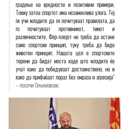
градење на вредности и позитивни примери.
Токму затоа спортот има незаменлива улога. Тој
ги учи младите да ги почитуваат правилата, да
го почитуваат противникот, тимот и
различностите. Фер-плејот не треба да остане
само спортски принцип, туку треба да биде
животен принцип. Нашата цел е спортските
терени да бидат места каде што младите ќе
учат како да победуваат достоинствено, но и
како да прифаќаат пораз без омраза и агресија“
– посочи Огњеновски.