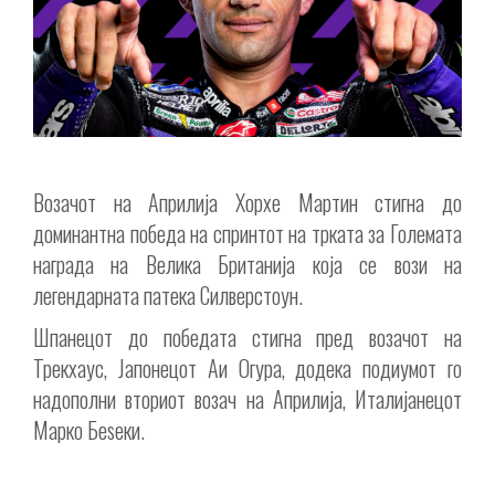
Возачот на Априлија Хорхе Мартин стигна до
доминантна победа на спринтот на трката за Големата
награда на Велика Британија која се вози на
легендарната патека Силверстоун.
Шпанецот до победата стигна пред возачот на
Трекхаус, Јапонецот Аи Огура, додека подиумот го
надополни вториот возач на Априлија, Италијанецот
Марко Беѕеки.