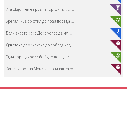
Ига Швјонтек е прва четвртфиналист...
Брегалница со стил до прва победа ...
Дали знаете како Деко успеа да му ...
Хрватска доминантно до победа над ...
Един Нурединоски ќе биде дел од ст...
Кошаркарот на Мемфис починал како ...