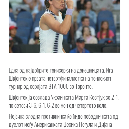
Една од најдобрите тенисерки на денешницата, Ига
Швјонтек е првата четвртфиналистка на тенискиот
турнир од серијата ВТА 1000 во Торонто.
Швјонтек ја совлада Украинката Марта Костјук со 2-1,
по сетови 3-6, 6-1, 6-2 во меч од четвртото коло.
Нејзина следна противничка ќе биде победничката од
дуелот меѓу Американката Џесика Пегула и Дијана