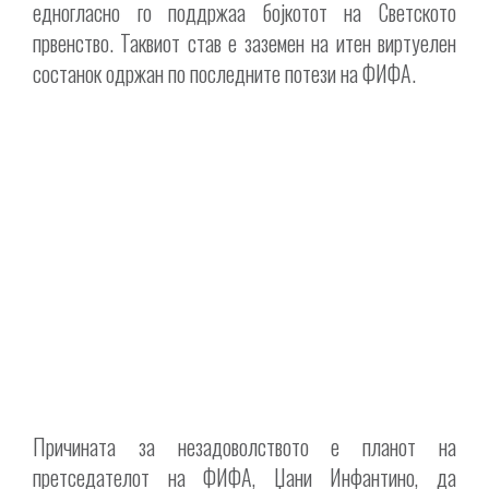
едногласно го поддржаа бојкотот на Светското
првенство. Таквиот став е заземен на итен виртуелен
состанок одржан по последните потези на ФИФА.
Причината за незадоволството е планот на
претседателот на ФИФА, Џани Инфантино, да