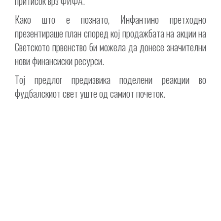
притисок врз ФИФА.
Како што е познато, Инфантино претходно
презентираше план според кој продажбата на акции на
Светското првенство би можела да донесе значителни
нови финансиски ресурси.
Тој предлог предизвика поделени реакции во
фудбалскиот свет уште од самиот почеток.