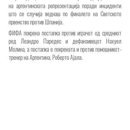
на аргентинската репрезентација поради инциденти
што се случија веднаш по финалето на Светското
првенство против Шпанија.
ФИФА покрена постапка против играчот од средниот
ред Леандро Паредес и дефанзивецот Нахуел
Молина, а постапка е покрената и против помошникот-
тренер на Аргентина, Роберто Ајала.