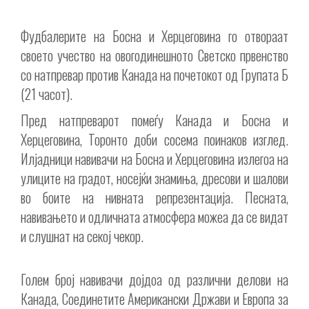
Фудбалерите на Босна и Херцеговина го отвораат
своето учество на овогодинешното Светско првенство
со натпревар против Канада на почетокот од Групата Б
(21 часот).
Пред натпреварот помеѓу Канада и Босна и
Херцеговина, Торонто доби сосема поинаков изглед.
Илјадници навивачи на Босна и Херцеговина излегоа на
улиците на градот, носејќи знамиња, дресови и шалови
во боите на нивната репрезентација. Песната,
навивањето и одличната атмосфера можеа да се видат
и слушнат на секој чекор.
Голем број навивачи дојдоа од различни делови на
Канада, Соединетите Американски Држави и Европа за