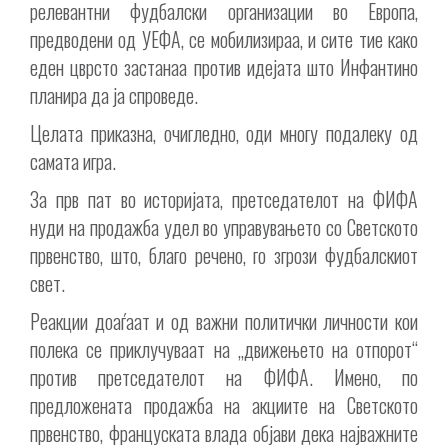
релевантни фудбалски организации во Европа,
предводени од УЕФА, се мобилизираа, и сите тие како
еден цврсто застанаа против идејата што Инфантино
планира да ја спроведе.
Целата приказна, очигледно, оди многу подалеку од
самата игра.
За прв пат во историјата, претседателот на ФИФА
нуди на продажба удел во управувањето со Светското
првенство, што, благо речено, го згрози фудбалскиот
свет.
Реакции доаѓаат и од важни политички личности кои
полека се приклучуваат на „движењето на отпорот“
против претседателот на ФИФА. Имено, по
предложената продажба на акциите на Светското
првенство, француската влада објави дека најважните