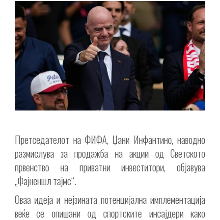
Претседателот на ФИФА, Џани Инфантино, наводно
размислува за продажба на акции од Светското
првенство на приватни инвеститори, објавува
„Фајненшл тајмс“.
Оваа идеја и нејзината потенцијална имплементација
веќе се опишани од спортските инсајдери како