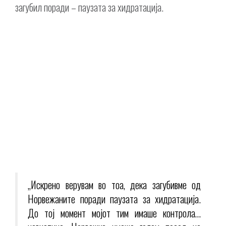
загубил поради – паузата за хидратација.
„Искрено верувам во тоа, дека загубивме од
Норвежаните поради паузата за хидратација.
До тој момент мојот тим имаше контрола…