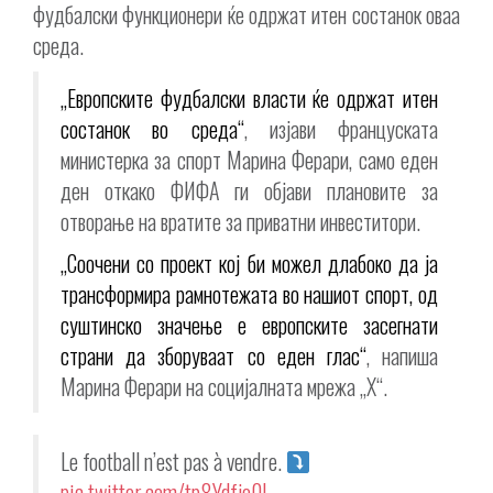
фудбалски функционери ќе одржат итен состанок оваа
среда.
„Европските фудбалски власти ќе одржат итен
состанок во среда“
, изјави француската
министерка за спорт Марина Ферари, само еден
ден откако ФИФА ги објави плановите за
отворање на вратите за приватни инвеститори.
„Соочени со проект кој би можел длабоко да ја
трансформира рамнотежата во нашиот спорт, од
суштинско значење е европските засегнати
страни да зборуваат со еден глас“
, напиша
Марина Ферари на социјалната мрежа „X“.
Le football n’est pas à vendre.
pic.twitter.com/tp8Ydfjo0L