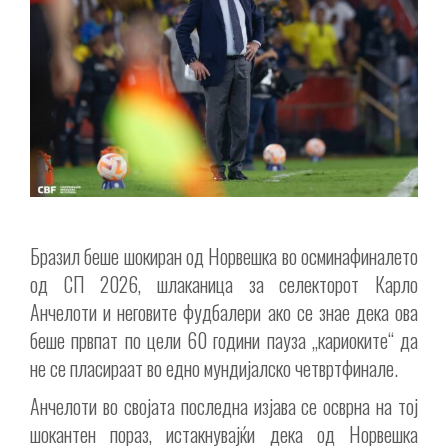
Бразил беше шокиран од Норвешка во осминафиналето
од СП 2026, шлаканица за селекторот Карло
Анчелоти и неговите фудбалери ако се знае дека ова
беше првпат по цели 60 години пауза „кариоките“ да
не се пласираат во едно мундијалско четвртфинале.
Анчелоти во својата последна изјава се осврна на тој
шокантен пораз, истакнувајќи дека од Норвешка