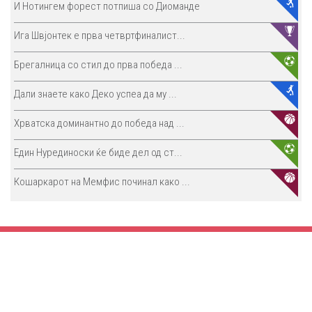
И Нотингем форест потпиша со Диоманде
Ига Швјонтек е прва четвртфиналист...
Брегалница со стил до прва победа ...
Дали знаете како Деко успеа да му ...
Хрватска доминантно до победа над ...
Един Нурединоски ќе биде дел од ст...
Кошаркарот на Мемфис починал како ...