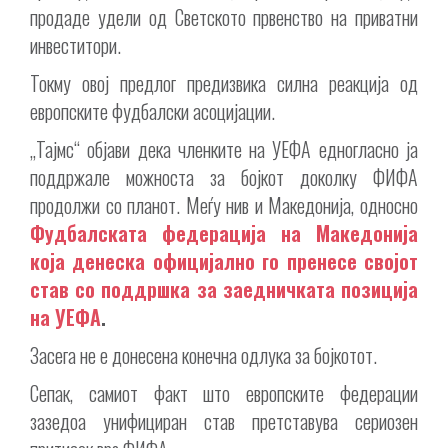
продаде удели од Светското првенство на приватни
инвеститори.
Токму овој предлог предизвика силна реакција од
европските фудбалски асоцијации.
„Тајмс“ објави дека членките на УЕФА едногласно ја
поддржале можноста за бојкот доколку ФИФА
продолжи со планот. Меѓу нив и Македонија, односно
Фудбалската федерација на Македонија
која денеска официјално го пренесе својот
став со поддршка за заедничката позиција
на УЕФА
.
Засега не е донесена конечна одлука за бојкотот.
Сепак, самиот факт што европските федерации
зазедоа унифициран став претставува сериозен