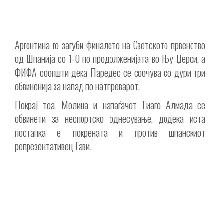
Аргентина го загуби финалето на Светското првенство
од Шпанија со 1-0 по продолженијата во Њу Џерси, а
ФИФА соопшти дека Паредес се соочува со дури три
обвиненија за напад по натпреварот.
Покрај тоа, Молина и напаѓачот Тиаго Алмада се
обвинети за неспортско однесување, додека иста
постапка е покрената и против шпанскиот
репрезентативец Гави.