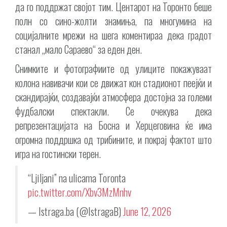
да го поддржат својот тим. Центарот на Торонто беше
полн со сино-жолти знамиња, па многумина на
социјалните мрежи на шега коментираа дека градот
станал „мало Сараево“ за еден ден.
Снимките и фотографиите од улиците покажуваат
колона навивачи кои се движат кон стадионот пеејќи и
скандирајќи, создавајќи атмосфера достојна за големи
фудбалски спектакли. Се очекува дека
репрезентацијата на Босна и Херцеговина ќе има
огромна поддршка од трибините, и покрај фактот што
игра на гостински терен.
“Ljiljani” na ulicama Toronta
pic.twitter.com/Xbv3MzMnhv
— Istraga.ba (@IstragaB)
June 12, 2026