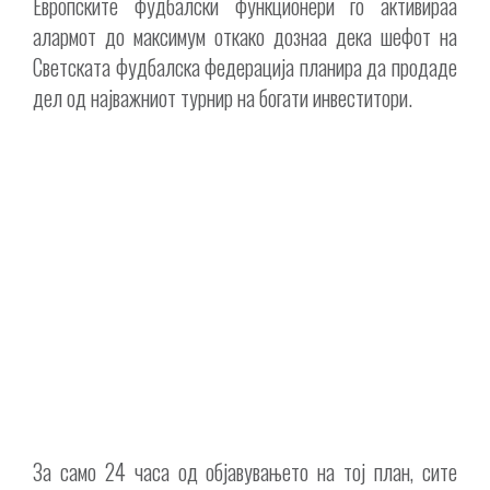
Европските фудбалски функционери го активираа
алармот до максимум откако дознаа дека шефот на
Светската фудбалска федерација планира да продаде
дел од најважниот турнир на богати инвеститори.
За само 24 часа од објавувањето на тој план, сите