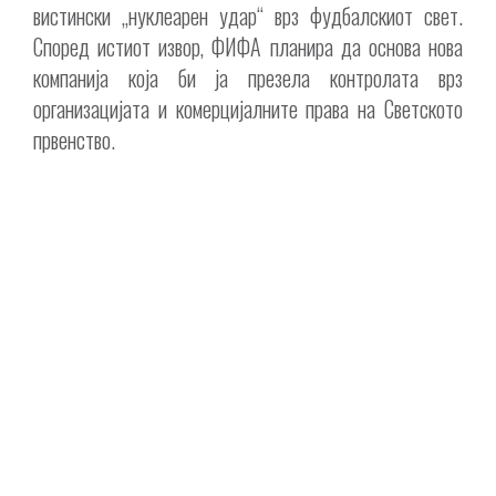
вистински „нуклеарен удар“ врз фудбалскиот свет.
Според истиот извор, ФИФА планира да основа нова
компанија која би ја презела контролата врз
организацијата и комерцијалните права на Светското
првенство.