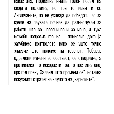
навистина, Норвешка имаше голем посед на
својата половина, но тоа го имаа и со
Англичаните, па не успеаја да победат. Јас за
време на паузата почнав да размислувам за
работи што се невообичаени за мене, и тука
можеби направив грешка – помислив дека ја
загубивме контролата иако се уште точно
знаевме што правиме на теренот. Побарав
одредени измени во составот, се отворивме, а
противникот го искористи тоа, го постигна оној
прв гол преку Халанд што промени се“, истакна
искусниот стратег на клупата на „кариоките“.