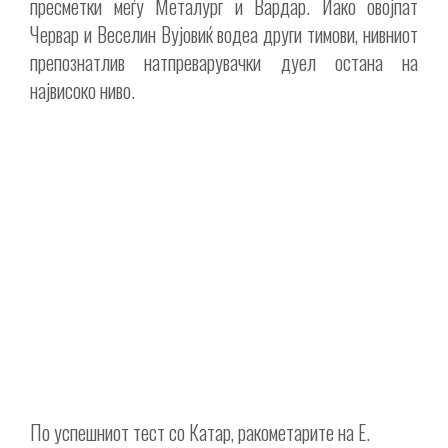
пресметки меѓу Металург и Вардар. Иако овојпат
Червар и Веселин Вујовиќ водеа други тимови, нивниот
препознатлив натпреварувачки дуел остана на
највисоко ниво.
По успешниот тест со Катар, ракометарите на Е.