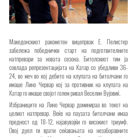
Македонскиот ракометен вицепрвак Е. Пелистер
забележа победнички старт на подготвителните
натпревари за новата сезона. Битолскиот тим ја
совлада репрезентацијата на Катар со убедливи 36-
24, во меч во кој дебито на клупата на битолчани го
имаше Лино Червар кој за противник на клупата на
Катар го имаше својот голем ривал Веселин Вујовиќ.
Избраниците на Лино Червар доминираа во текот на
целиот натпревар. Веќе на паузата битолчани имаа
предност од 18-12, најавувајќи го високиот триумф.
Овој дуел ги врати сеќавањата на незаборавните