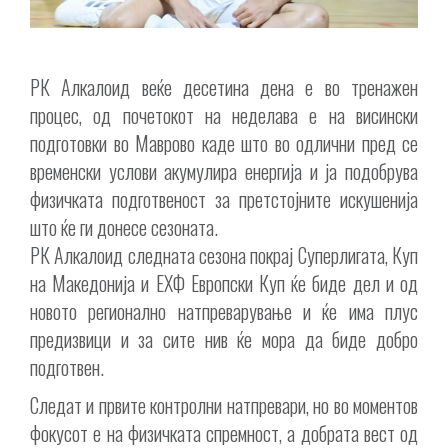
РК Алкалоид веќе десетина дена е во тренажен
процес, од почетокот на неделава е на висински
подготовки во Маврово каде што во одлични пред сe
временски услови акумулира енергија и ја подобрува
физичката подготвеност за претстојните искушенија
што ќе ги донесе сезоната.
РК Алкалоид следната сезона покрај Суперлигата, Куп
на Македонија и ЕХФ Европски Куп ќе биде дел и од
новото регионално натпреварување и ќе има плус
предизвици и за сите нив ќе мора да биде добро
подготвен.
Следат и првите контролни натпревари, но во моментов
фокусот е на физичката спремност, а добрата вест од