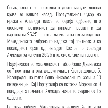
Сепак, влезот во последните десет минути донесе
криза во нашиот напад. Португалскиот чувар на
мрежата Алмеида влезе во серија одбрани, што
овозможи противникот да направи пресврт и да
израмни на 25:25, а потоа да има и напад за водство.
Македонската одбрана го издржа тој притисок, а во
последниот бран од нападот Костов го совлада
Алмеида за конечни 26:25 и големо славје на теренот.
Најефикасен во македонскиот табор беше Дамчевски
со 7 постигнати гола, додека јунакот Костов додаде 5.
Извонреден на голот беше Николовски кој запиша 13
интервенции. Кај Португалија се истакна Маркеш со 9
погодоци, а голманот Алмеида мечот го заврши со 15
одбрани.
Со оваа победа, Македонија в недела ќе го игра