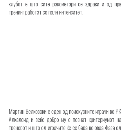
клубот е што сите ракометари се здрави и од прв
тренинг работат со полн интензитет.
Мартин Велковски е еден од поискусните играчи во РК
Алкалоид и веќе добро му е познат критериумот на
тренерот и што од играчите ќе се бара во оваа фаза од