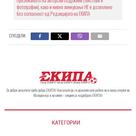
Преземањето на авторски содржини (текстови и
фотографии), како и нивно линкување НЕ е дозволено
без согласност од Редакцијата на ЕКИПА
СПОДЕЛИ:
За добри резултати треба добра ЕКИПА! Ако сакате да ги дознаете сите работи во и околу спортот во
Македонија и во светот – следете ја најдобрата ЕКИПА!
КАТЕГОРИИ