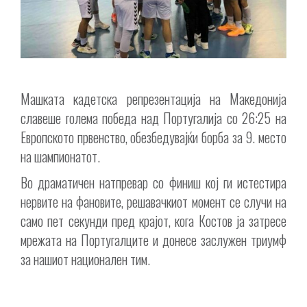
Машката кадетска репрезентација на Македонија
славеше голема победа над Португалија со 26:25 на
Европското првенство, обезбедувајќи борба за 9. место
на шампионатот.
Во драматичен натпревар со финиш кој ги истестира
нервите на фановите, решавачкиот момент се случи на
само пет секунди пред крајот, кога Костов ја затресе
мрежата на Португалците и донесе заслужен триумф
за нашиот национален тим.