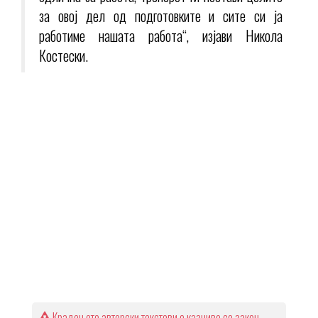
за овој дел од подготовките и сите си ја
работиме нашата работа“, изјави Никола
Костески.
Крадењето авторски текстови е казниво со закон.