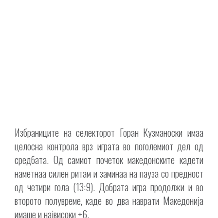
Избраниците на селекторот Горан Кузманоски имаа
целосна контрола врз играта во поголемиот дел од
средбата. Од самиот почеток македонските кадети
наметнаа силен ритам и заминаа на пауза со предност
од четири гола (13:9). Добрата игра продолжи и во
второто полувреме, каде во два наврати Македонија
имаше и највисоки +6.