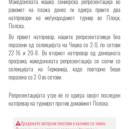
Македонската машка сениорска репрезентација во
ракомет на плажа денес ги одигра првите два
натпревари на меѓународниот турнир во Плоцк,
Полска.
Во првиот натпревар, нашите репрезентативци беа
поразени од селекцијата на Чешка со 2-0, по сетови
22-16 и 20-8. Во вториот натпревар од денешната
програма, македонската репрезентација се соочи со
селекцијата на Германија, каде повторно беше
поразена со 2-0 во сетови.
Репрезентацијата утре ќе го одигра својот последен
натпревар на турнирот против домаќинот Полска.
Крадењето авторски текстови е казниво со закон.