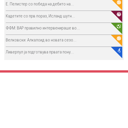
E. Пелистер со победа на дебито на...
Кадетите со прв пораз, Исланд шутн...
ФФМ: ВАР правилно интервенираше во...
Велковски: Алкалоид во новата сезо...
Ливерпул ја подготвува првата пону...