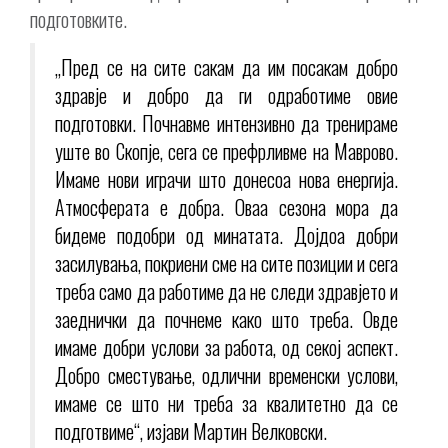
подготовките.
„Пред се на сите сакам да им посакам добро
здравје и добро да ги одработиме овие
подготовки. Почнавме интензивно да тренираме
уште во Скопје, сега се префрливме на Маврово.
Имаме нови играчи што донесоа нова енергија.
Атмосферата е добра. Оваа сезона мора да
бидеме подобри од минатата. Дојдоа добри
засилувања, покриени сме на сите позиции и сега
треба само да работиме да не следи здравјето и
заеднички да почнеме како што треба. Овде
имаме добри услови за работа, од секој аспект.
Добро сместување, одлични временски услови,
имаме се што ни треба за квалитетно да се
подготвиме“, изјави Мартин Велковски.