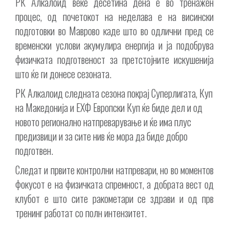
РК Алкалоид веќе десетина дена е во тренажен
процес, од почетокот на неделава е на висински
подготовки во Маврово каде што во одлични пред сe
временски услови акумулира енергија и ја подобрува
физичката подготвеност за претстојните искушенија
што ќе ги донесе сезоната.
РК Алкалоид следната сезона покрај Суперлигата, Куп
на Македонија и ЕХФ Европски Куп ќе биде дел и од
новото регионално натпреварување и ќе има плус
предизвици и за сите нив ќе мора да биде добро
подготвен.
Следат и првите контролни натпревари, но во моментов
фокусот е на физичката спремност, а добрата вест од
клубот е што сите ракометари се здрави и од прв
тренинг работат со полн интензитет.