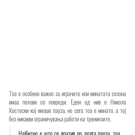
Тоа е особено важно за играчите кои минатата сезона
имаа пехови со повреди. Еден од нив е Никола
Костески кој имаше пауза, но сега тоа е минато, а тој
без никакви ограничувања работи на тренинзите.
„Најбитно е што се вратив по долга пауза, тоа