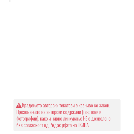
Крадењето авторски текстови е казниво со закон.
Преземањето на авторски содржини (текстови и
фотографии), како и нивно линкување НЕ е дозволено
без согласност од Редакцијата на ЕКИПА