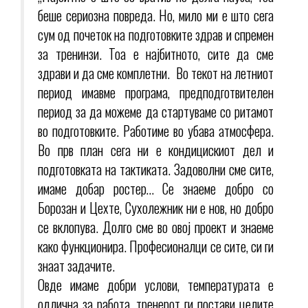
беше сериозна повреда. Но, мило ми е што сега
сум од почеток на подготовките здрав и спремен
за тренинзи. Тоа е најбитното, сите да сме
здрави и да сме комплетни. Во текот на летниот
период имавме програма, предподготвителен
период за да можеме да стартуваме со ритамот
во подготовките. Работиме во убава атмосфера.
Во прв план сега ни е кондицискиот дел и
подготовката на тактиката. Задоволни сме сите,
имаме добар ростер… Се знаеме добро со
Борозан и Цехте, Сухолежник ни е нов, но добро
се вклопува. Долго сме во овој проект и знаеме
како функционира. Професионалци се сите, си ги
знаат задачите.
Овде имаме добри услови, температурата е
одлична за работа, тренерот ги постави целите