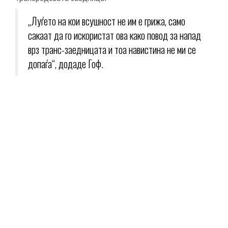
„Луѓето на кои всушност не им е грижа, само
сакаат да го искористат ова како повод за напад
врз транс-заедницата и тоа навистина не ми се
допаѓа“, додаде Гоф.