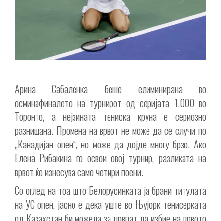
Арина Сабаленка беше елиминирана во
осминафиналето на турнирот од серијата 1.000 во
Торонто, а нејзината тениска круна е сериозно
разнишана. Промена на врвот не може да се случи по
„Канадијан опен“, но може да дојде многу брзо. Ако
Елена Рибакина го освои овој турнир, разликата на
врвот ќе изнесува само четири поени.
Со оглед на тоа што Белорусинката ја брани титулата
на УС опен, јасно е дека уште во Њујорк тенисерката
од Казахстан би можела за првпат да избие на првото