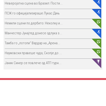
Неверојатна сцена во Бразил: Пости...
ПСЖ го официјализираше Лукас Дињ
Немили сцени по дербито: Неколку и...
Манчестер Јунајтед донесе одлука з...
Тамба го „потопи“ Вардар на „Арена...
Наумовски правеше чуда, Скопје до ...
Јаник Синер се повлече од АТП турн...