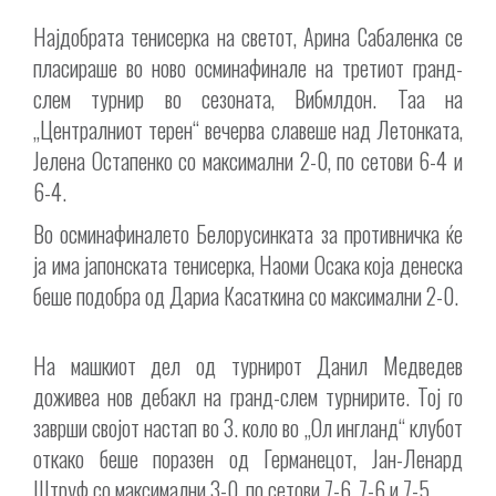
Најдобрата тенисерка на светот, Арина Сабаленка се
пласираше во ново осминафинале на третиот гранд-
слем турнир во сезоната, Вибмлдон. Таа на
„Централниот терен“ вечерва славеше над Летонката,
Јелена Остапенко со максимални 2-0, по сетови 6-4 и
6-4.
Во осминафиналето Белорусинката за противничка ќе
ја има јапонската тенисерка, Наоми Осака која денеска
беше подобра од Дариа Касаткина со максимални 2-0.
На машкиот дел од турнирот Данил Медведев
доживеа нов дебакл на гранд-слем турнирите. Тој го
заврши својот настап во 3. коло во „Ол ингланд“ клубот
откако беше поразен од Германецот, Јан-Ленард
Штруф со максимални 3-0, по сетови 7-6, 7-6 и 7-5.