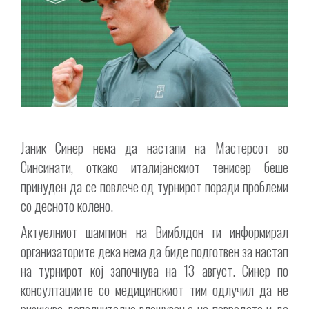
Јаник Синер нема да настапи на Мастерсот во
Синсинати, откако италијанскиот тенисер беше
принуден да се повлече од турнирот поради проблеми
со десното колено.
Актуелниот шампион на Вимблдон ги информирал
организаторите дека нема да биде подготвен за настап
на турнирот кој започнува на 13 август. Синер по
консултациите со медицинскиот тим одлучил да не
ризикува дополнително влошување на повредата и да