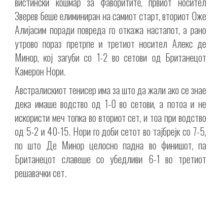
вистински кошмар за фаворитите, првиот носител
Зверев беше елиминиран на самиот старт, вториот Оже
Алијасим поради повреда го откажа настапот, а рано
утрово пораз претрпе и третиот носител Алекс де
Минор, кој загуби со 1-2 во сетови од Британецот
Камерон Нори.
Австралискиот тенисер има за што да жали ако се знае
дека имаше водство од 1-0 во сетови, а потоа и не
искористи меч топка во вториот сет, и тоа при водство
од 5-2 и 40-15. Нори го доби сетот во тајбрејк со 7-5,
по што Де Минор целосно падна во финишот, па
Британецот славеше со убедливи 6-1 во третиот
решавачки сет.