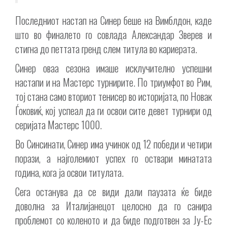
Последниот настап на Синер беше на Вимблдон, каде
што во финалето го совлада Александар Зверев и
стигна до петтата гренд слем титула во кариерата.
Синер оваа сезона имаше исклучително успешни
настапи и на Мастерс турнирите. По триумфот во Рим,
тој стана само вториот тенисер во историјата, по Новак
Ѓоковиќ, кој успеал да ги освои сите девет турнири од
серијата Мастерс 1000.
Во Синсинати, Синер има учинок од 12 победи и четири
порази, а најголемиот успех го оствари минатата
година, кога ја освои титулата.
Сега останува да се види дали паузата ќе биде
доволна за Италијанецот целосно да го санира
проблемот со коленото и да биде подготвен за Ју-Ес