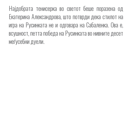
Најдобрата тенисерка во светот беше поразена од
Екатерина Александрова, што потврди дека стилот на
игра на Русинката не и одговара на Сабаленка. Ова е,
всушност, петта победа на Русинката во нивните десет
меѓусебни дуели.