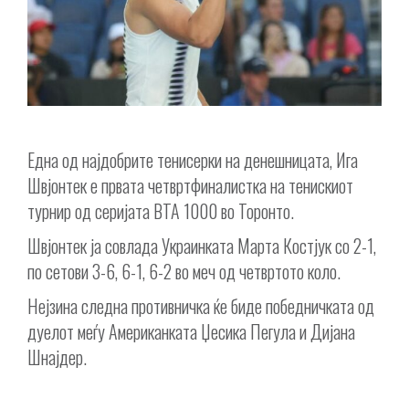
Една од најдобрите тенисерки на денешницата, Ига
Швјонтек е првата четвртфиналистка на тенискиот
турнир од серијата ВТА 1000 во Торонто.
Швјонтек ја совлада Украинката Марта Костјук со 2-1,
по сетови 3-6, 6-1, 6-2 во меч од четвртото коло.
Нејзина следна противничка ќе биде победничката од
дуелот меѓу Американката Џесика Пегула и Дијана
Шнајдер.