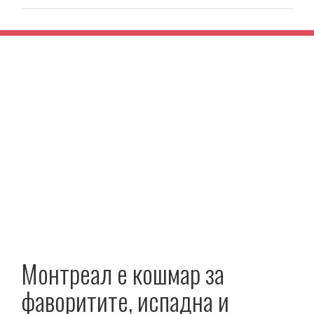
Монтреал е кошмар за
фаворитите, испадна и