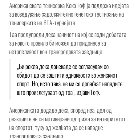
Американската тенисерка Коко Гоф ја поддржа идејата
за воведување задолжително генетско тестирање на
тенисерките на ВТА-турнејата.
Таа предупреди дека начинот на кој се води дебатата
за новото правило би можел да придонесе за
нетрпеливост кон трансродовата заедница.
„Би рекла дека донекаде се согласувам со
обидот да се заштити еднаквоста во женскиот
спорт. Но, исто така, не ми се допаѓаат нападите
што произлегуваат од тоа“, изјави Гоф.
Американката додаде дека, според неа, дел од
реакциите не се мотивирани од грижа за интегритетот
на спортот, туку од желбата да се нападне
трансродовата заедница.