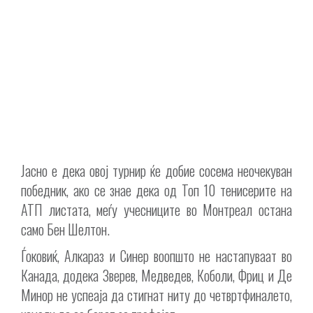
Јасно е дека овој турнир ќе добие сосема неочекуван
победник, ако се знае дека од Топ 10 тенисерите на
АТП листата, меѓу учесниците во Монтреал остана
само Бен Шелтон.
Ѓоковиќ, Алкараз и Синер воопшто не настапуваат во
Канада, додека Зверев, Медведев, Коболи, Фриц и Де
Минор не успеаја да стигнат ниту до четвртфиналето,