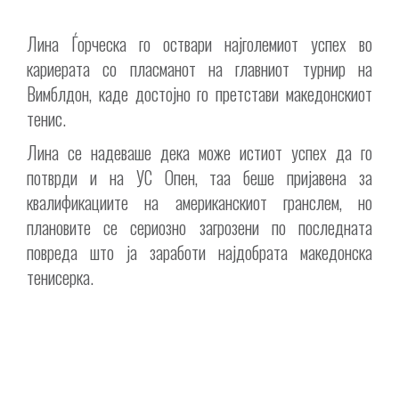
Лина Ѓорческа го оствари најголемиот успех во
кариерата со пласманот на главниот турнир на
Вимблдон, каде достојно го претстави македонскиот
тенис.
Лина се надеваше дека може истиот успех да го
потврди и на УС Опен, таа беше пријавена за
квалификациите на американскиот гранслем, но
плановите се сериозно загрозени по последната
повреда што ја заработи најдобрата македонска
тенисерка.