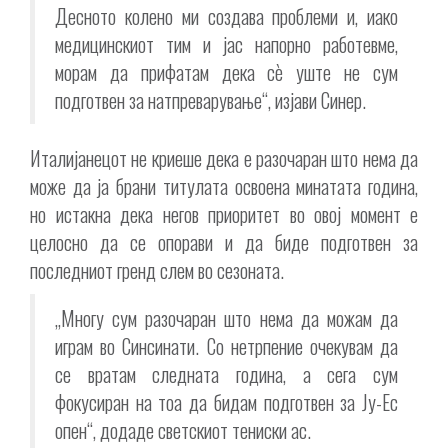
Десното колено ми создава проблеми и, иако
медицинскиот тим и јас напорно работевме,
морам да прифатам дека сè уште не сум
подготвен за натпреварување“, изјави Синер.
Италијанецот не криеше дека е разочаран што нема да
може да ја брани титулата освоена минатата година,
но истакна дека негов приоритет во овој момент е
целосно да се опорави и да биде подготвен за
последниот гренд слем во сезоната.
„Многу сум разочаран што нема да можам да
играм во Синсинати. Со нетрпение очекувам да
се вратам следната година, а сега сум
фокусиран на тоа да бидам подготвен за Ју-Ес
опен“, додаде светскиот тениски ас.