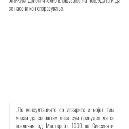
се насочи кон опоравување.
„По консултациите со лекарите и мојот тим,
морам да соопштам дека сум принуден да се
повлечам од Мастерсот 1000 во Синсинати.