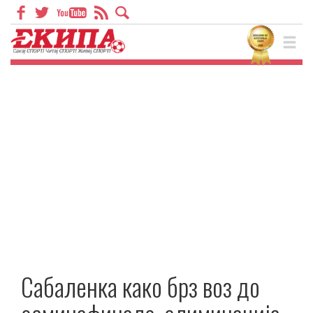
Сабаленка како брз воз до