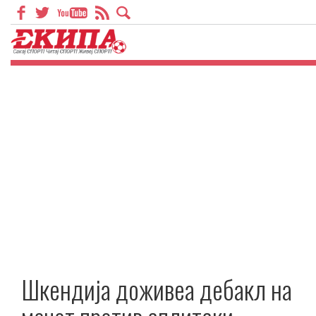
Шкендија доживеа дебакл на