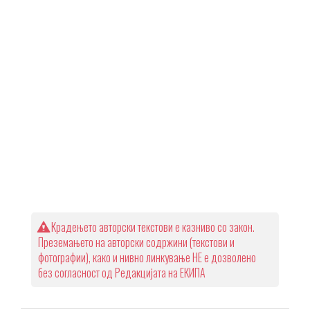
Крадењето авторски текстови е казниво со закон.
Преземањето на авторски содржини (текстови и
фотографии), како и нивно линкување НЕ е дозволено
без согласност од Редакцијата на ЕКИПА