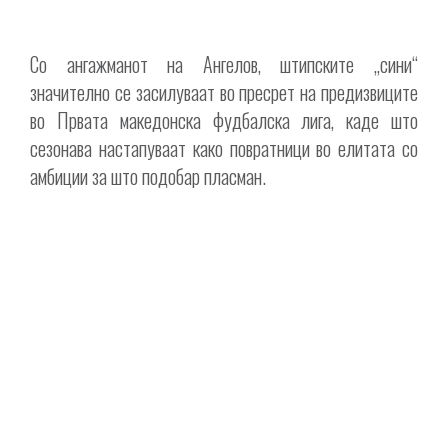
Со ангажманот на Ангелов, штипските „сини“
значително се засилуваат во пресрет на предизвиците
во Првата македонска фудбалска лига, каде што
сезонава настапуваат како повратници во елитата со
амбиции за што подобар пласман.