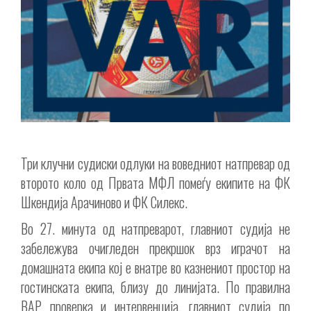
Три клучни судиски одлуки на воведниот натпревар од
второто коло од Првата МФЛ помеѓу екипите на ФК
Шкендија Арачиново и ФК Силекс.
Во 27. минута од натпреварот, главниот судија не
забележува очигледен прекршок врз играчот на
домашната екипа кој е внатре во казнениот простор на
гостинската екипа, близу до линијата. По правилна
ВАР проверка и интервенција, главниот судија по