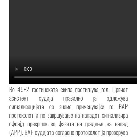
Во 45+2 гостинската екипа постигнува гол. Првиот
асистент судија правилно ја одложува
сигнализацијата со знаме применувајќи го ВАР
протоколот и по завршување на нападот сигнализира
офсајд прекршок во фазата на градење на напад
(APP). ВАР судијата согласно протоколот ја проверува