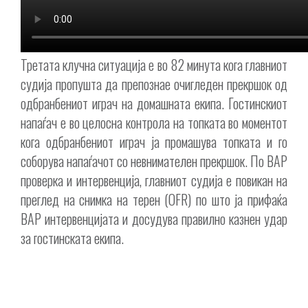
Третата клучна ситуација е во 82 минута кога главниот
судија пропушта да препознае очигледен прекршок од
одбранбениот играч на домашната екипа. Гостинскиот
напаѓач е во целосна контрола на топката во моментот
кога одбранбениот играч ја промашува топката и го
соборува напаѓачот со невнимателен прекршок. По ВАР
проверка и интервенција, главниот судија е повикан на
преглед на снимка на терен (OFR) по што ја прифаќа
ВАР интервенцијата и досудува правилно казнен удар
за гостинската екипа.