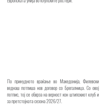
Европската унија во клупските ростери.
По принудното враќање во Македонија, Филевски
веднаш потпиша нов договор со Брегалница. Со овој
потпис, тој се обврза на верност кон штипскиот клуб и
за претстојната сезона 2026/27.