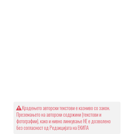
Крадењето авторски текстови е казниво со закон.
Преземањето на авторски содржини (текстови и
фотографии), како и нивно линкување НЕ е дозволено
без согласност од Редакцијата на ЕКИПА