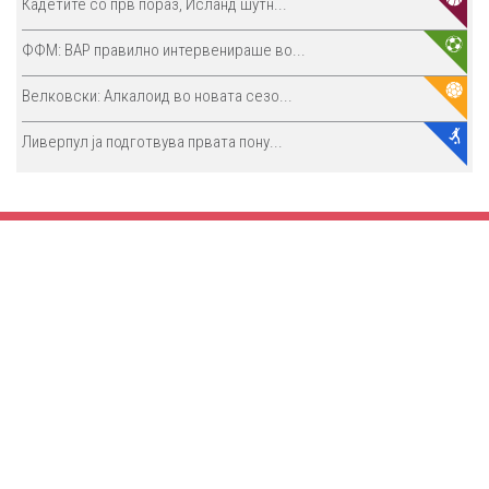
Кадетите со прв пораз, Исланд шутн...
ФФМ: ВАР правилно интервенираше во...
Велковски: Алкалоид во новата сезо...
Ливерпул ја подготвува првата пону...