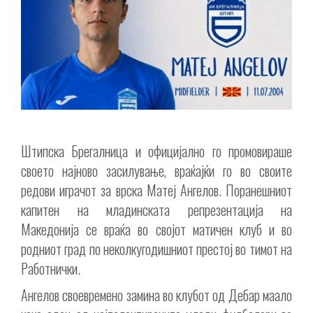
Штипска Брегалница и официјално го промовираше
своето најново засилување, враќајќи го во своите
редови играчот за врска Матеј Ангелов. Поранешниот
капитен на младинската репрезентација на
Македонија се враќа во својот матичен клуб и во
родниот град по неколкугодишниот престој во тимот на
Работнички.
Ангелов своевремено замина во клубот од Дебар маало