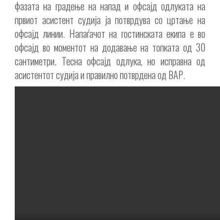
фазата на градење на напад и офсајд одлуката на
првиот асистент судија ја потврдува со цртање на
офсајд линии. Напаѓачот на гостинската екипа е во
офсајд во моментот на додавање на топката од 30
сантиметри. Тесна офсајд одлука, но исправна од
асистентот судија и правилно потврдена од ВАР.