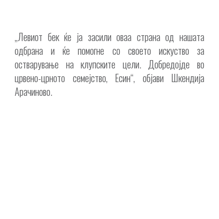
„Левиот бек ќе ја засили оваа страна од нашата
одбрана и ќе помогне со своето искуство за
остварување на клупските цели. Добредојде во
црвено-црното семејство, Есин“, објави Шкендија
Арачиново.