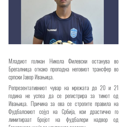
Младиот голман Никола Филевски останува во
Брегалница откако пропадна неговиот трансфер во
српски Јавор Ивањица.
Репрезентативниот чувар на мрежата до 20 и 21
година не успеа да се регистрира за тимот од
Ивањица. Причина за ова се строгите правила на
Фудбалскиот сојуз на Србија, кои драстично го
лимитираат бројот на фудбалери надвор од