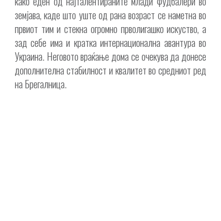
како еден од најталентираните млади фудбалери во
земјава, каде што уште од рана возраст се наметна во
првиот тим и стекна огромно прволигашко искуство, а
зад себе има и кратка интернационална авантура во
Украина. Неговото враќање дома се очекува да донесе
дополнителна стабилност и квалитет во средниот ред
на Брегалница.