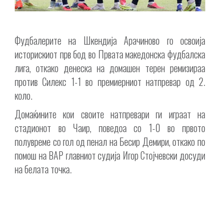
Фудбалерите на Шкендија Арачиново го освоија
историскиот прв бод во Првата македонска фудбалска
лига, откако денеска на домашен терен ремизираа
против Силекс 1-1 во премиерниот натпревар од 2.
коло.
Домаќините кои своите натпревари ги играат на
стадионот во Чаир, поведоа со 1-0 во првото
полувреме со гол од пенал на Бесир Демири, откако по
помош на ВАР главниот судија Игор Стојчевски досуди
на белата точка.