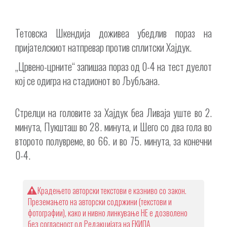
Тетовска Шкендија доживеа убедлив пораз на
пријателскиот натпревар против сплитски Хајдук.
„Црвено-црните“ запишаа пораз од 0-4 на тест дуелот
кој се одигра на стадионот во Љубљана.
Стрелци на головите за Хајдук беа Ливаја уште во 2.
минута, Пукшташ во 28. минута, и Шего со два гола во
второто полувреме, во 66. и во 75. минута, за конечни
0-4.
Крадењето авторски текстови е казниво со закон.
Преземањето на авторски содржини (текстови и
фотографии), како и нивно линкување НЕ е дозволено
без согласност од Редакцијата на ЕКИПА