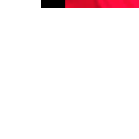
Хорхе Мартин ја освои пол-позицијата за Го
откако во драматичната завршница на квалиф
Возачот на Априлија забележа време од 1:5
илјадитинка предност пред неговиот тимски