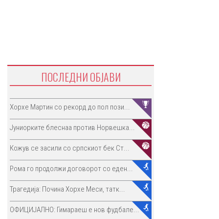
ПОСЛЕДНИ ОБЈАВИ
Хорхе Мартин со рекорд до пол пози...
Јуниорките блеснаа против Норвешка...
Кожув се засили со српскиот бек Ст...
Рома го продолжи договорот со еден...
Трагедија: Почина Хорхе Меси, татк...
ОФИЦИЈАЛНО: Гимараеш е нов фудбале...