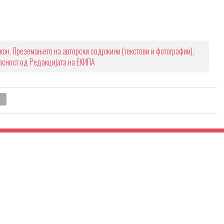
кон. Преземањето на авторски содржини (текстови и фотографии),
ласност од Редакцијата на ЕКИПА