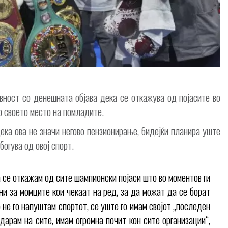
вност со денешната објава дека се откажува од појасите во
о своето место на помладите.
ка ова не значи негово пензионирање, бидејќи планира уште
богува од овој спорт.
а се откажам од сите шампионски појаси што во моментов ги
ни за момците кои чекаат на ред, за да можат да се борат
но не го напуштам спортот, се уште го имам својот „последен
дарам на сите, имам огромна почит кон сите организации“,