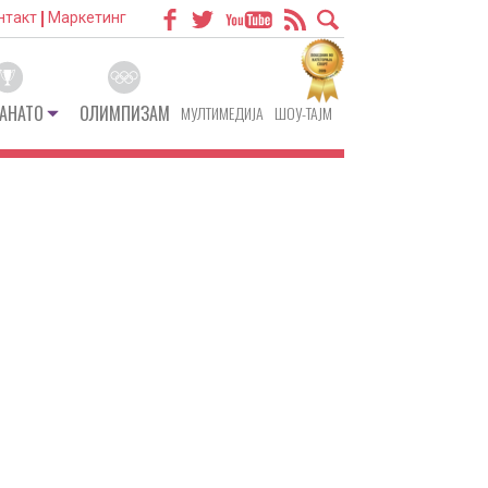
нтакт
Маркетинг
АНАТО
ОЛИМПИЗАМ
МУЛТИМЕДИЈА
ШОУ-ТАЈМ