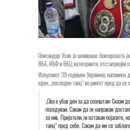
Оександар Усик ја шокираше боксерската ја
ВБА, ИБФ и ВБЦ категориите, отстапувајќи г
Искусниот 39-годишен Украинец напомена де
еден, „последен танц“ во рингот пред да се з
„Ова е убав ден за да соопштам: Скаам д
поседувам. Сакам да ги направам достап
за нив. Пријатели, ги оставам појасите, 
танц“ пред себе. Сакам да им се заблаго