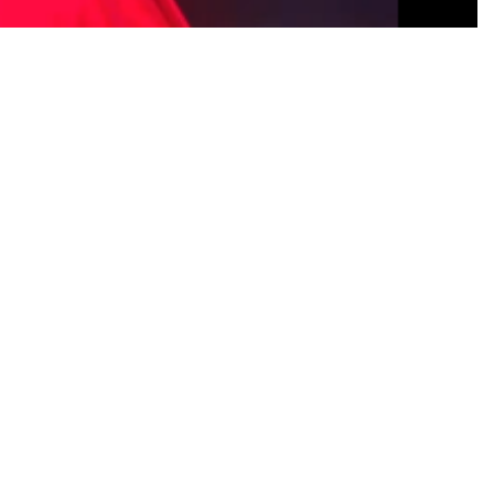
лемата награда на Велика Британија во Мото ГП шампионатот,
икациите постави нов рекорд на патеката „Силверстоун“.
6.160 минути, што беше доволно за првото место, со само 21
 колега Раул Фернандез.