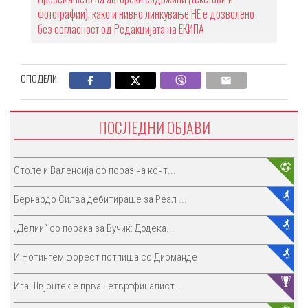
фотографии), како и нивно линкување НЕ е дозволено
без согласност од Редакцијата на ЕКИПА
СПОДЕЛИ:
ПОСЛЕДНИ ОБЈАВИ
Столе и Валенсија со пораз на конт...
Бернардо Силва дебитираше за Реал ...
„Делии“ со порака за Вучиќ: Додека...
И Нотингем форест потпиша со Диоманде
Ига Швјонтек е прва четвртфиналист...