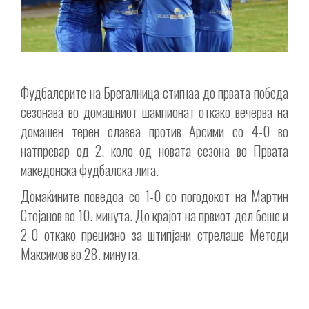
Фудбалерите на Брегалница стигнаа до првата победа
сезонава во домашниот шампионат откако вечерва на
домашен терен славеа против Арсими со 4-0 во
натпревар од 2. коло од новата сезона во Првата
македонска фудбалска лига.
Домаќините поведоа со 1-0 со погодокот на Мартин
Стојанов во 10. минута. До крајот на првиот дел беше и
2-0 откако прецизно за штипјани стрелаше Методи
Максимов во 28. минута.