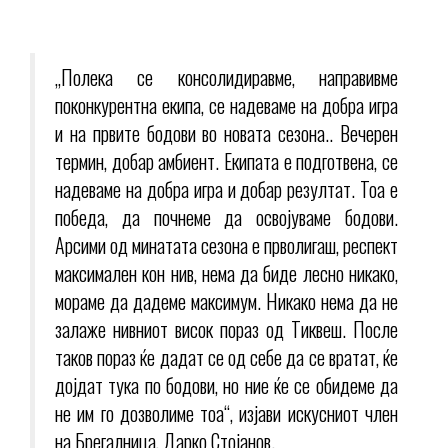
„Полека се консолидиравме, направивме
поконкурентна екипа, се надеваме на добра игра
и на првите бодови во новата сезона.. Вечерен
термин, добар амбиент. Екипата е подготвена, се
надеваме на добра игра и добар резултат. Тоа е
победа, да почнеме да освојуваме бодови.
Арсими од минатата сезона е прволигаш, респект
максимален кон нив, нема да биде лесно никако,
мораме да дадеме максимум. Никако нема да не
залаже нивниот висок пораз од Тиквеш. После
таков пораз ќе дадат се од себе да се вратат, ќе
дојдат тука по бодови, но ние ќе се обидеме да
не им го дозволиме тоа“, изјави искусниот член
на Брегалница, Дарко Стојанов.