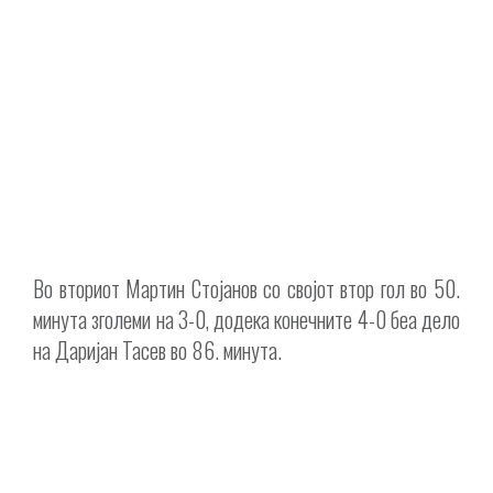
Во вториот Мартин Стојанов со својот втор гол во 50.
минута зголеми на 3-0, додека конечните 4-0 беа дело
на Даријан Тасев во 86. минута.