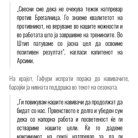
„Свесни сме дека нe очекува тежок натпревар
против Брегалница. Го знаеме квалитетот на
противникот, но веруваме во нашите можности и
во работата што ја завршивме на тренинзите. Во
Штип патуваме со јасна цел да освоиме
позитивен резултат”, нагласи капитенот на
Арсими.
На крајот, Гафури испрати порака до навивачите,
барајќи ја нивната поддршка во текот на сезоната.
„Ги повикувам нашите навивачи да продолжат да
бидат со нас. Првенството е долго и убеден сум
дека со напорна работа и посветеност ќе ги
оствариме нашите цели. Ќе го дадеме
максимумот на секој натпревар за да ги