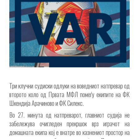
Три клучни судиски одлуки на воведниот натпревар од
второто коло од Првата МФЛ помеѓу екипите на ФК
Шкендија Арачиново и ФК Силекс.
Во 27. минута од натпреварот, главниот судија не
забележува очигледен прекршок врз играчот на
домашната екипа кој е внатре во казнениот простор на