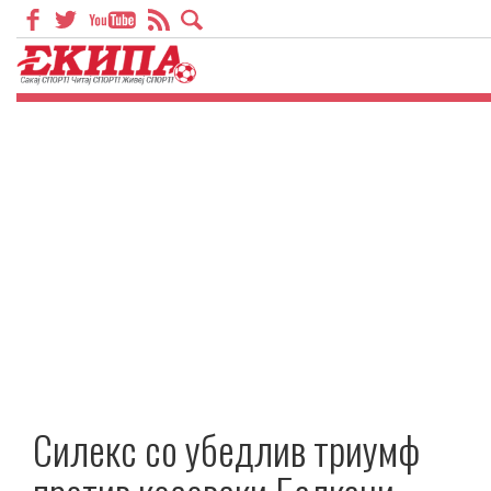
Силекс со убедлив триумф