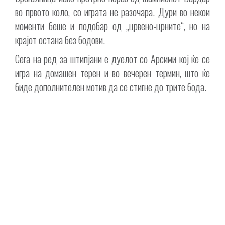
во првото коло, со играта не разочара. Дури во некои
моменти беше и подобар од „црвено-црните“, но на
крајот остана без бодови.
Сега на ред за штипјани е дуелот со Арсими кој ќе се
игра на домашен терен и во вечерен термин, што ќе
биде дополнителен мотив да се стигне до трите бода.