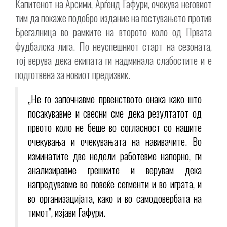
Капитенот на Арсими, Арѓенд Гафури, очекува неговиот
тим да покаже подобро издание на гостувањето против
Брегалница во рамките на второто коло од Првата
фудбалска лига. По неуспешниот старт на сезоната,
тој верува дека екипата ги надминала слабостите и е
подготвена за новиот предизвик.
„Не го започнавме првенството онака како што
посакувавме и свесни сме дека резултатот од
првото коло не беше во согласност со нашите
очекувања и очекувањата на навивачите. Во
изминатите две недели работевме напорно, ги
анализиравме грешките и верувам дека
напредувавме во повеќе сегменти и во играта, и
во организацијата, како и во самодовербата на
тимот”, изјави Гафури.