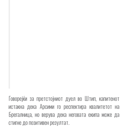
Говорејќи за претстојниот дуел во Штип, капитенот
истакна дека Арсими го респектира квалитетот на
Брегалница, но верува дека неговата екипа може да
стигне до позитивен резултат.