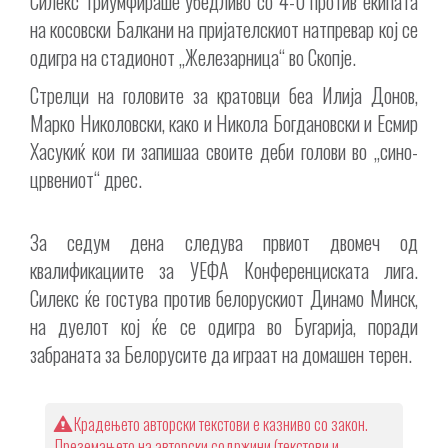
Силекс триумфираше убедливо со 4-0 против екипата
на косовски Балкани на пријателскиот натпревар кој се
одигра на стадионот „Железарница“ во Скопје.
Стрелци на головите за кратовци беа Илија Донов,
Марко Николовски, како и Никола Богдановски и Есмир
Хасукиќ кои ги запишаа своите деби голови во „сино-
црвениот“ дрес.
За седум дена следува првиот двомеч од
квалификациите за УЕФА Конференциската лига.
Силекс ќе гостува против белорускиот Динамо Минск,
на дуелот кој ќе се одигра во Бугарија, поради
забраната за Белорусите да играат на домашен терен.
Крадењето авторски текстови е казниво со закон.
Преземањето на авторски содржини (текстови и