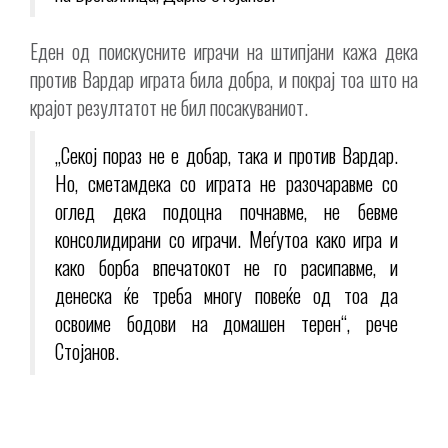
Еден од поискусните играчи на штипјани кажа дека
против Вардар играта била добра, и покрај тоа што на
крајот резултатот не бил посакуваниот.
„Секој пораз не е добар, така и против Вардар.
Но, сметамдека со играта не разочаравме со
оглед дека подоцна почнавме, не бевме
консолидирани со играчи. Меѓутоа како игра и
како борба впечатокот не го расипавме, и
денеска ќе треба многу повеќе од тоа да
освоиме бодови на домашен терен“, рече
Стојанов.