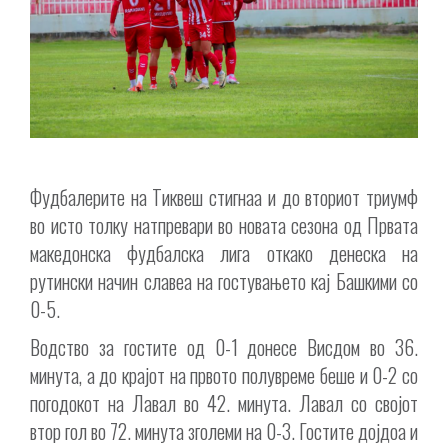
Фудбалерите на Тиквеш стигнаа и до вториот триумф
во исто толку натпревари во новата сезона од Првата
македонска фудбалска лига откако денеска на
рутински начин славеа на гостувањето кај Башкими со
0-5.
Водство за гостите од 0-1 донесе Висдом во 36.
минута, а до крајот на првото полувреме беше и 0-2 со
погодокот на Лавал во 42. минута. Лавал со својот
втор гол во 72. минута зголеми на 0-3. Гостите дојдоа и