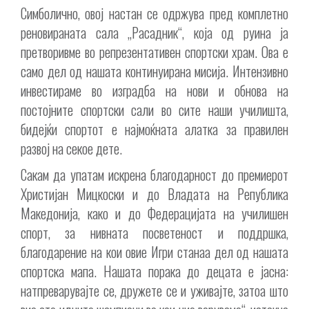
Симболично, овој настан се одржува пред комплетно
реновираната сала „Расадник“, која од руина ја
претворивме во репрезентативен спортски храм. Ова е
само дел од нашата континуирана мисија. Интензивно
инвестираме во изградба на нови и обнова на
постојните спортски сали во сите наши училишта,
бидејќи спортот е најмоќната алатка за правилен
развој на секое дете.
Сакам да упатам искрена благодарност до премиерот
Христијан Мицкоски и до Владата на Република
Македонија, како и до Федерацијата на училишен
спорт, за нивната посветеност и поддршка,
благодарение на кои овие Игри станаа дел од нашата
спортска мапа. Нашата порака до децата е јасна:
натпреварувајте се, дружете се и уживајте, затоа што