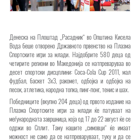
Денеска на Плоштад „Расадник“ во Општина Кисела
Вода беше отворено Државното првенство на Плазма
Спортските игри за млади. Најдобрите 580 деца од
четирите региони во Македонија се натпреваруваа во
десет спортски дисцплини: Coca-Cola Cup 2011, мал
фудбал, баскет 3х3, ракомет, одбојка и одбојка на
песок, атлетика, народна топка, пинг-понг, тенис и шах.
Победниците (вкупно 204 деца) од првото издание на
Плазма Спортските игри за млади ќе патуваат на
меѓународната завршница, која од 17 до 22 август ќе се
одржи во Сплит. Таму нашите „симовци“ ќе имаат
можност не само да се натпреваруваат, туку и да се