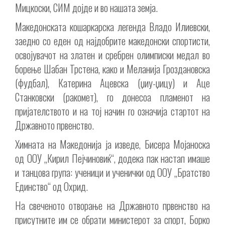
Мицкоски, СИМ дојде и во нашата земја.
Македонската кошаркарска легенда Владо Илиевски,
заедно со еден од најдобрите македонски спортисти,
освојувачот на златен и сребрен олимписки медал во
борење Шабан Трстена, како и Меланија Гроздановска
(фудбал), Катерина Ацевска (џиу-џицу) и Аце
Станковски (ракомет), го донесоа пламенот на
пријателството и на тој начин го означија стартот на
Државното првенство.
Химната на Македонија ја изведе, Бисера Мојаноска
од ООУ „Кирил Пејчиновиќ“, додека пак настап имаше
и танцова група: ученици и ученички од ООУ „Братство
Единство“ од Охрид.
На свеченото отворање на Државното првенство на
присутните им се обрати министерот за спорт, Борко