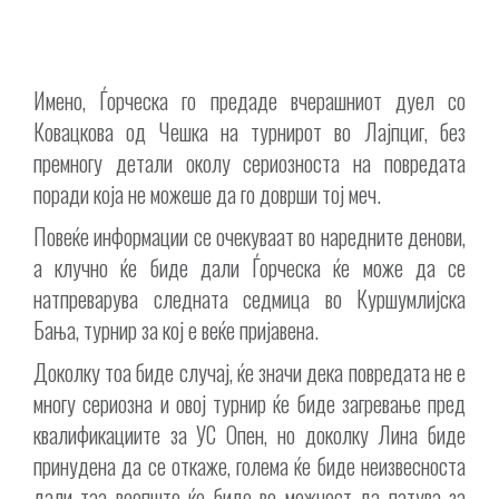
Имено, Ѓорческа го предаде вчерашниот дуел со
Ковацкова од Чешка на турнирот во Лајпциг, без
премногу детали околу сериозноста на повредата
поради која не можеше да го доврши тој меч.
Повеќе информации се очекуваат во наредните денови,
а клучно ќе биде дали Ѓорческа ќе може да се
натпреварува следната седмица во Куршумлијска
Бања, турнир за кој е веќе пријавена.
Доколку тоа биде случај, ќе значи дека повредата не е
многу сериозна и овој турнир ќе биде загревање пред
квалификациите за УС Опен, но доколку Лина биде
принудена да се откаже, голема ќе биде неизвесноста
дали таа воопшто ќе биде во можност да патува за