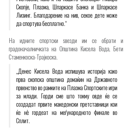
Скопје, Плазма, Шпаркасе Банка и Шпаркасе
Лизинг. Благодарение на нив, секое дете може
да спортува бесплатно.“
На идните спортски ѕвезди им се обрати и
градоначалничката на Општина Кисела Вода, Бети
Стаменкоска-Трајкоска.
„Денес Кисела Вода испишува историја како
прва скопска општина домаќин на Државното
првенство во рамките на Плазма Спортските игри
за млади. Горди сме што токму овде ќе се
создадат првите македонски претставници кои
ќе нè гордеат на меѓународното финале во
Сплит.