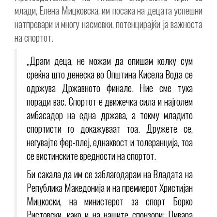
млади, Елена Мицковска, им посака на децата успешни
натпревари и многу насмевки, потенцирајќи ја важноста
на спортот.
„Драги деца, не можам да опишам колку сум
среќна што денеска во Општина Кисела Вода се
одржува Државното финале. Ние сме тука
поради вас. Спортот е движечка сила и најголем
амбасадор на една држава, а токму младите
спортисти го докажуваат тоа. Дружете се,
негувајте фер-плеј, еднаквост и толеранција, тоа
се вистинските вредности на спортот.
Би сакала да им се заблагодарам на Владата на
Република Македонија и на премиерот Христијан
Мицкоски, на министерот за спорт Борко
Ристовски, како и на нашите спонзори: Пивара