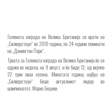
Големата награда на Велика Британија се врати на
„Силверстоун“ во 2010 година, по 24 години поминати
на „Донингтон Парк“.
Трката за Големата награда на Велика Британија ќе се
одржи во недела, на 9 август, и ќе биде 12. од вкупно
22 трки оваа сезона. Минатата година, најбрз на
„Силверстоун“ беше актуелниот лидер во
шампионатот, Марко Бецеки.