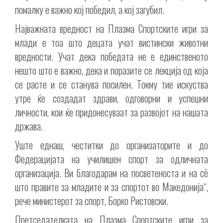
помалку е важно кој победил, а кој загубил.
Најважната вредност на Плазма Спортските игри за
млади е тоа што децата учат вистински животни
вредности. Учат дека победата не е единственото
нешто што е важно, дека и поразите се лекција од која
се расте и се станува посилен. Токму тие искуства
утре ќе создадат здрави, одговорни и успешни
личности, кои ќе придонесуваат за развојот на нашата
држава.
Уште еднаш, честитки до организаторите и до
Федерацијата на училишен спорт за одличната
организација. Ви благодарам на посветеноста и на сè
што правите за младите и за спортот во Македонија“,
рече министерот за спорт, Борко Ристовски.
Претседателката на Плазма Спортските игри за