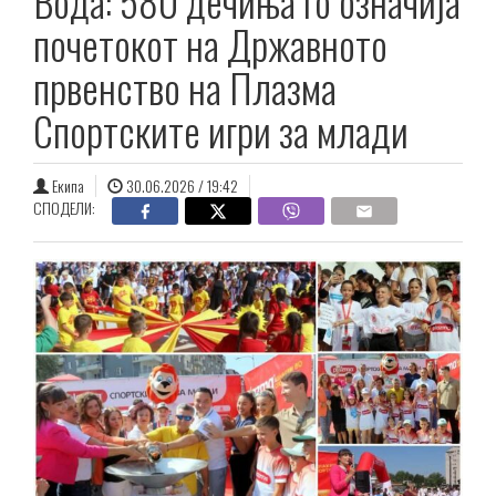
Вода: 580 дечиња го означија
почетокот на Државното
првенство на Плазма
Спортските игри за млади
Екипа
30.06.2026 / 19:42
СПОДЕЛИ: