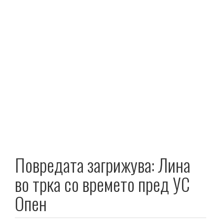
Повредата загрижува: Лина
во трка со времето пред УС
Опен