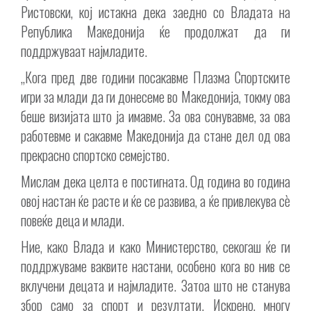
Ристовски, кој истакна дека заедно со Владата на
Република Македонија ќе продолжат да ги
поддржуваат најмладите.
„Кога пред две години посакавме Плазма Спортските
игри за млади да ги донесеме во Македонија, токму ова
беше визијата што ја имавме. За ова сонувавме, за ова
работевме и сакавме Македонија да стане дел од ова
прекрасно спортско семејство.
Мислам дека целта е постигната. Од година во година
овој настан ќе расте и ќе се развива, а ќе привлекува сè
повеќе деца и млади.
Ние, како Влада и како Министерство, секогаш ќе ги
поддржуваме ваквите настани, особено кога во нив се
вклучени децата и најмладите. Затоа што не станува
збор само за спорт и резултати. Искрено, многу