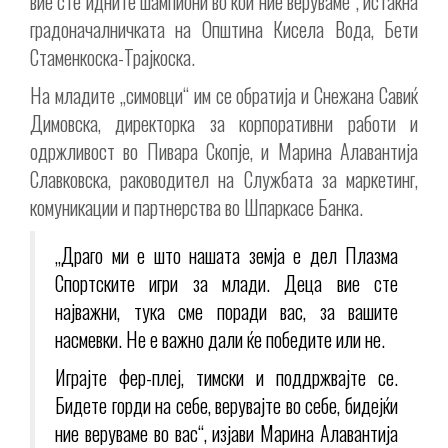
вие сте идните шампиони во кои ние веруваме“, истакна
градоначалничката на Општина Кисела Вода, Бети
Стаменкоска-Трајкоска.
На младите „симовци“ им се обратија и Снежана Савиќ
Димовска, директорка за корпоративни работи и
одржливост во Пивара Скопје, и Марина Алавантија
Славковска, раководител на Службата за маркетинг,
комуникации и партнерства во Шпаркасе Банка.
„Драго ми е што нашата земја е дел Плазма
Спортските игри за млади. Деца вие сте
најважни, тука сме поради вас, за вашите
насмевки. Не е важно дали ќе победите или не.
Играјте фер-плеј, тимски и поддржвајте се.
Бидете горди на себе, верувајте во себе, бидејќи
ние веруваме во вас“, изјави Марина Алавантија