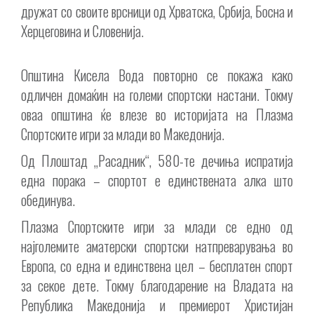
дружат со своите врсници од Хрватска, Србија, Босна и
Херцеговина и Словенија.
Општина Кисела Вода повторно се покажа како
одличен домаќин на големи спортски настани. Токму
оваа општина ќе влезе во историјата на Плазма
Спортските игри за млади во Македонија.
Од Плоштад „Расадник“, 580-те дечиња испратија
една порака – спортот е единствената алка што
обединува.
Плазма Спортските игри за млади се едно од
најголемите аматерски спортски натпреварувања во
Европа, со една и единствена цел – бесплатен спорт
за секое дете. Токму благодарение на Владата на
Република Македонија и премиерот Христијан