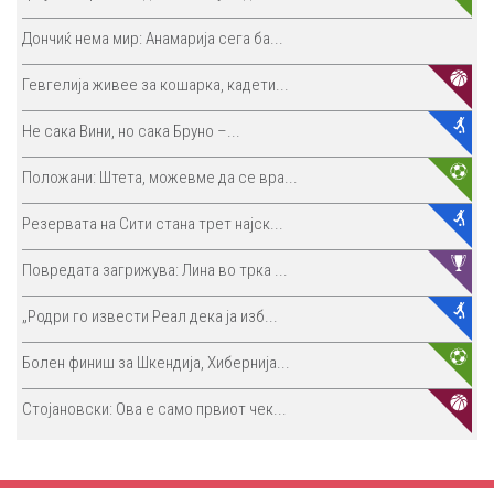
Дончиќ нема мир: Анамарија сега ба...
Гевгелија живее за кошарка, кадети...
Не сака Вини, но сака Бруно –...
Положани: Штета, можевме да се вра...
Резервата на Сити стана трет најск...
Повредата загрижува: Лина во трка ...
„Родри го извести Реал дека ја изб...
Болен финиш за Шкендија, Хибернија...
Стојановски: Ова е само првиот чек...