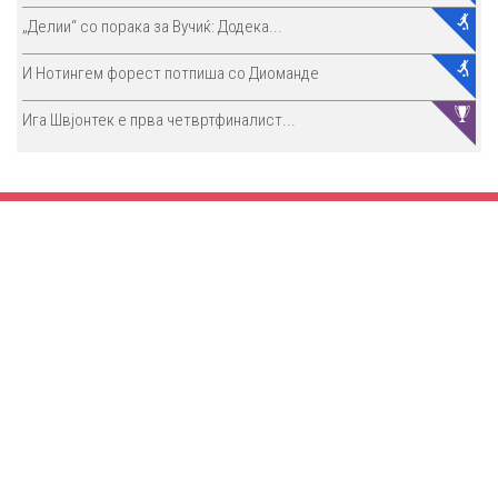
„Делии“ со порака за Вучиќ: Додека...
И Нотингем форест потпиша со Диоманде
Ига Швјонтек е прва четвртфиналист...