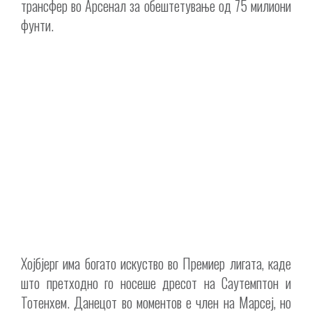
трансфер во Арсенал за обештетување од 75 милиони
фунти.
Хојбјерг има богато искуство во Премиер лигата, каде
што претходно го носеше дресот на Саутемптон и
Тотенхем. Данецот во моментов е член на Марсеј, но