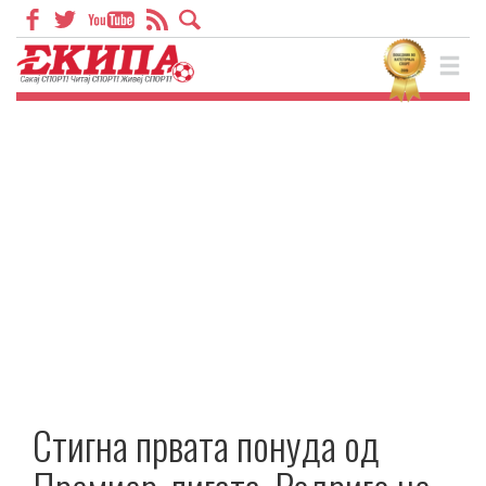
Стигна првата понуда од