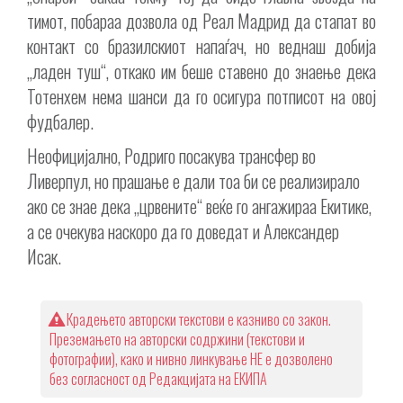
тимот, побараа дозвола од Реал Мадрид да стапат во
контакт со бразилскиот напаѓач, но веднаш добија
„ладен туш“, откако им беше ставено до знаење дека
Тотенхем нема шанси да го осигура потписот на овој
фудбалер.
Неофицијално, Родриго посакува трансфер во
Ливерпул, но прашање е дали тоа би се реализирало
ако се знае дека „црвените“ веќе го ангажираа Екитике,
а се очекува наскоро да го доведат и Александер
Исак.
Крадењето авторски текстови е казниво со закон.
Преземањето на авторски содржини (текстови и
фотографии), како и нивно линкување НЕ е дозволено
без согласност од Редакцијата на ЕКИПА