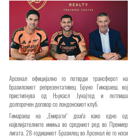
Арсенал официјално го потврди трансферот на
бразилскиот репрезентативец Бруно Гимараеш, кој
пристигнува од Њукасл Јунајтед и потпиша
долгорочен договор со лондонскиот клуб.
Гимараеш на „Емирати“ доаѓа како едно од
највлијателните имиња во средниот ред во Премиер
лигата. 28-годишниот Бразилец во Арсенал ќе го носи