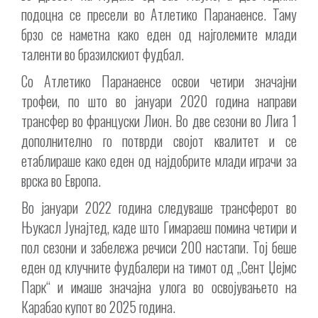
подоцна се пресели во Атлетико Паранаенсе. Таму
брзо се наметна како еден од најголемите млади
таленти во бразилскиот фудбал.
Со Атлетико Паранаенсе освои четири значајни
трофеи, по што во јануари 2020 година направи
трансфер во француски Лион. Во две сезони во Лига 1
дополнително го потврди својот квалитет и се
етаблираше како еден од најдобрите млади играчи за
врска во Европа.
Во јануари 2022 година следуваше трансферот во
Њукасл Јунајтед, каде што Гимараеш помина четири и
пол сезони и забележа речиси 200 настапи. Тој беше
еден од клучните фудбалери на тимот од „Сент Џејмс
Парк“ и имаше значајна улога во освојувањето на
Карабао купот во 2025 година.