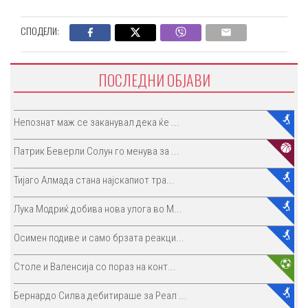
СПОДЕЛИ:
ПОСЛЕДНИ ОБЈАВИ
Непознат маж се заканувал дека ќе ...
Патрик Беверли Солун го менува за ...
Тијаго Алмада стана најскапиот тра...
Лука Модриќ добива нова улога во М...
Осимен подиве и само брзата реакци...
Столе и Валенсија со пораз на конт...
Бернардо Силва дебитираше за Реал ...