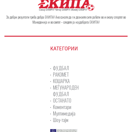
За добри резултати треба добра ЕКИПА! Ако сакате да ги дознаете сите работи во и околу спортот во
Македонија и во светот – следете ја најдобрата ЕКИПА!
КАТЕГОРИИ
ФУДБАЛ
РАКОМЕТ
КОШАРКА
МЕЃУНАРОДЕН
ФУДБАЛ
ОСТАНАТО
Коментари
Мултимедија
Шоу-тајм