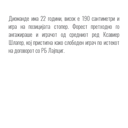
Диоманде има 22 години, висок е 190 сантиметри и
игра на позицијата стопер. Форест претходно го
ангажираше и играчот од средниот ред Ксавиер
Шлагер, кој пристигна како слободен играч по истекот
на договорот со РБ Лајпциг.