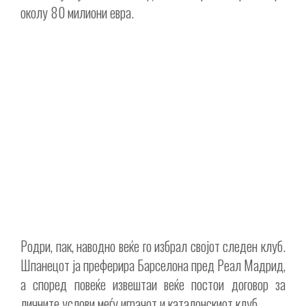
околу 80 милиони евра.
Родри, пак, наводно веќе го избрал својот следен клуб.
Шпанецот ја преферира Барселона пред Реал Мадрид,
а според повеќе извештаи веќе постои договор за
личните услови меѓу играчот и каталонскиот клуб.