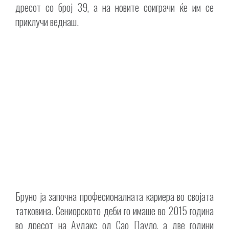
дресот со број 39, а на новите соиграчи ќе им се
приклучи веднаш.
Бруно ја започна професионалната кариера во својата
татковина. Сениорското деби го имаше во 2015 година
во дресот на Аудакс од Сао Пауло, а две години