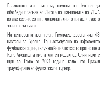
Бразилецот исто така му помогна на Њукасл да
обезбеди пласман во Лигата на шампионите на УЕФА
во две сезони, со што дополнително го потврди своето
значење за тимот.
На репрезентативен план, Гимараеш досега има 48
настапи за Бразил. Тој настапуваше на најголемите
фудбалски сцени, вклучувајќи ги Светското првенство и
Копа Америка, а има и златен медал од Олимписките
игри во Токио во 2021 година, каде што Бразил
триумфираше во фудбалскиот турнир.