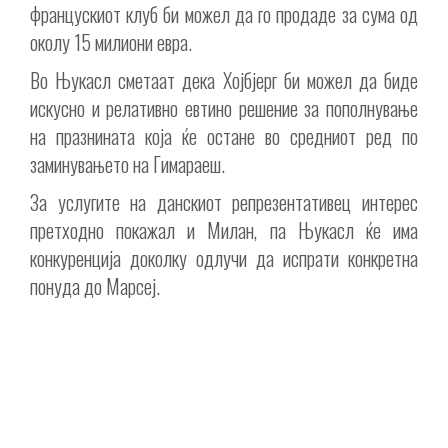
францускиот клуб би можел да го продаде за сума од
околу 15 милиони евра.
Во Њукасл сметаат дека Хојбјерг би можел да биде
искусно и релативно евтино решение за пополнување
на празнината која ќе остане во средниот ред по
заминувањето на Гимараеш.
За услугите на данскиот репрезентативец интерес
претходно покажал и Милан, па Њукасл ќе има
конкуренција доколку одлучи да испрати конкретна
понуда до Марсеј.