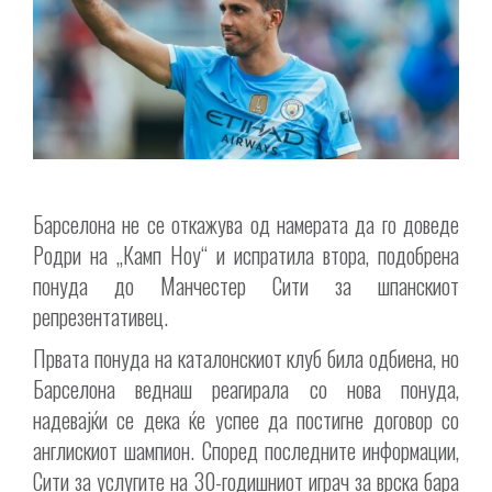
Барселона не се откажува од намерата да го доведе
Родри на „Камп Ноу“ и испратила втора, подобрена
понуда до Манчестер Сити за шпанскиот
репрезентативец.
Првата понуда на каталонскиот клуб била одбиена, но
Барселона веднаш реагирала со нова понуда,
надевајќи се дека ќе успее да постигне договор со
англискиот шампион. Според последните информации,
Сити за услугите на 30-годишниот играч за врска бара