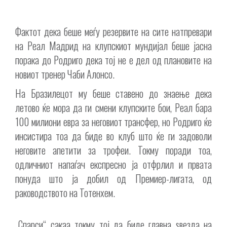
Фактот дека беше меѓу резервите на сите натпревари
на Реал Мадрид на клупскиот мундијал беше јасна
порака до Родриго дека тој не е дел од плановите на
новиот тренер Чаби Алонсо.
На Бразилецот му беше ставено до знаење дека
летово ќе мора да ги смени клупските бои, Реал бара
100 милиони евра за неговиот трансфер, но Родриго ќе
инсистира тоа да биде во клуб што ќе ги задоволи
неговите апетити за трофеи. Токму поради тоа,
одличниот напаѓач експресно ја отфрлил и првата
понуда што ја добил од Премиер-лигата, од
раководството на Тотенхем.
„Спарси“ сакаа токму тој да биде главна ѕвезда на