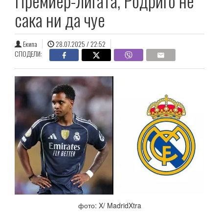
Премиер-лигата, Родриго не
сака ни да чуе
Екипа
28.07.2025 / 22:52
СПОДЕЛИ:
фото: X/ MadridXtra