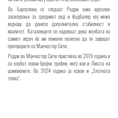
Во Барселона го гледаат Родри како идеално
засилување за средниот ред и фудбалер кој може
веднаш да донесе дополнителна стабилност и
квалитет. Каталонците се надеваат дека желбата на
самиот играч ќе им помогне полесно да ги завршат
преговорите со Манчестер Сити.
Родри во Манчестер Сити пристигна во 2019 година и
со клубот освои бројни трофеи, меѓу кои и Лигата на
шампионите. Во 2024 година ја освои и „Златната
топка“.