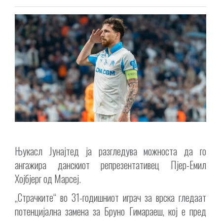
Њукасл Јунајтед ја разгледува можноста да го
ангажира данскиот репрезентативец Пјер-Емил
Хојбјерг од Марсеј.
„Страчките“ во 31-годишниот играч за врска гледаат
потенцијална замена за Бруно Гимараеш, кој е пред