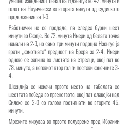
умешно изведениот пенал на Ндзенгуе во 42. минута и
голот на Наумчевски во втората минута од судиското
продолжение за 1-3.
Работнички не се предаде, па следеа бурни шест
минути во Скопје. Во 72. минута Имери од белата точка
намали на 2-3, но само три минути подоцна Нзенгуе ја
врати „комотната“ предност на Брера за 2-4. Имери
одново се запиша во листата на стрелци, овој пат во
78. минута, а неговиот втор гол ги постави конечните 3-
4.
Шкендија се искачи првото место на табелата со
шесттата победа во првенството, овој пат славејќи над
Силекс со 2-0 со голови постигнати во вторите 45.
минути.
Мрежите мируваа во првото полувреме пред Ибраими