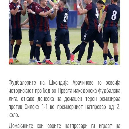
Фудбалерите на Шкендија Арачиново го освоија
историскиот прв бод во Првата македонска фудбалска
лига, откако денеска на домашен терен ремизираа
против Силекс 1-1 во премиерниот натпревар од 2.
коло.
Домаќините кои своите натпревари ги играат на