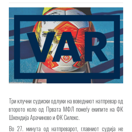
Три клучни судиски одлуки на воведниот натпревар од
второто коло од Првата МФЛ помеѓу екипите на ФК
Шкендија Арачиново и ФК Силекс.
Во 27. минута од натпреварот, главниот судија не