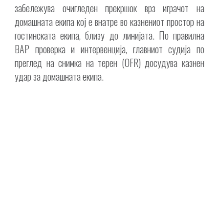
забележува очигледен прекршок врз играчот на
домашната екипа кој е внатре во казнениот простор на
гостинската екипа, близу до линијата. По правилна
ВАР проверка и интервенција, главниот судија по
преглед на снимка на терен (OFR) досудува казнен
удар за домашната екипа.