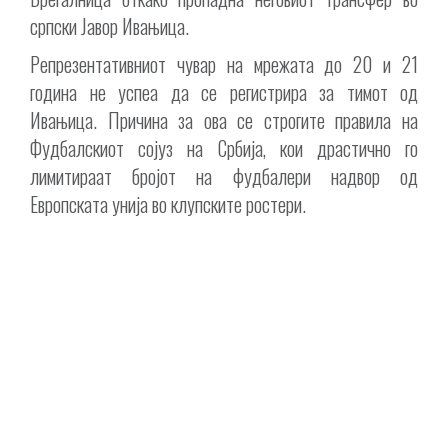
српски Јавор Ивањица.
Репрезентативниот чувар на мрежата до 20 и 21
година не успеа да се регистрира за тимот од
Ивањица. Причина за ова се строгите правила на
Фудбалскиот сојуз на Србија, кои драстично го
лимитираат бројот на фудбалери надвор од
Европската унија во клупските ростери.