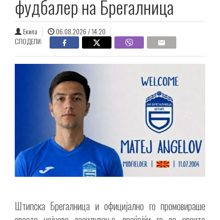
фудбалер на Брегалница
Екипа
06.08.2026 / 14:20
СПОДЕЛИ:
Штипска Брегалница и официјално го промовираше
своето најново засилување, враќајќи го во своите