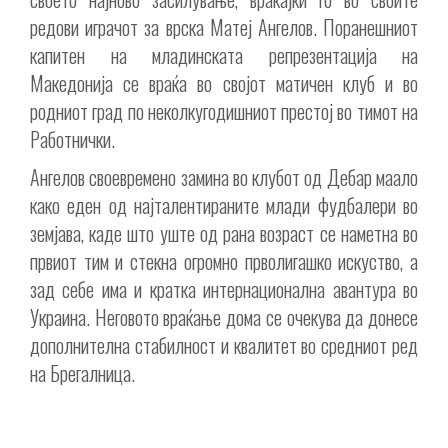
редови играчот за врска Матеј Ангелов. Поранешниот
капитен на младинската репрезентација на
Македонија се враќа во својот матичен клуб и во
родниот град по неколкугодишниот престој во тимот на
Работнички.
Ангелов своевремено замина во клубот од Дебар маало
како еден од најталентираните млади фудбалери во
земјава, каде што уште од рана возраст се наметна во
првиот тим и стекна огромно прволигашко искуство, а
зад себе има и кратка интернационална авантура во
Украина. Неговото враќање дома се очекува да донесе
дополнителна стабилност и квалитет во средниот ред
на Брегалница.