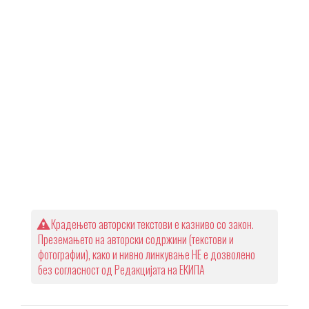
Крадењето авторски текстови е казниво со закон.
Преземањето на авторски содржини (текстови и
фотографии), како и нивно линкување НЕ е дозволено
без согласност од Редакцијата на ЕКИПА