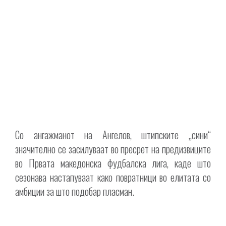
Со ангажманот на Ангелов, штипските „сини“
значително се засилуваат во пресрет на предизвиците
во Првата македонска фудбалска лига, каде што
сезонава настапуваат како повратници во елитата со
амбиции за што подобар пласман.