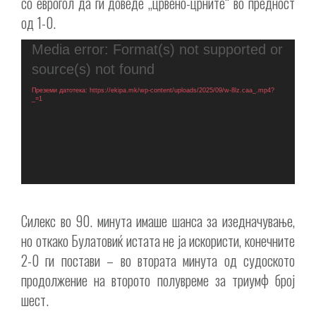
со еврогол да ги доведе „црвено-црните“ во предност
од 1-0.
Видео
Media error: Format(s) not supported or
плејер
source(s) not found
Преземи датотека: https://ekipa.mk/wp-content/uploads/2025/09/w-8lz.caa_.mp4?
_=1
Силекс во 90. минута имаше шанса за изедначување,
но откако Булатовиќ истата не ја искористи, конечните
2-0 ги постави – во втората минута од судоското
продолжение на второто полувреме за триумф број
шест.