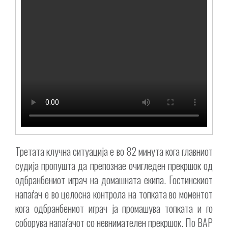
Третата клучна ситуација е во 82 минута кога главниот
судија пропушта да препознае очигледен прекршок од
одбранбениот играч на домашната екипа. Гостинскиот
напаѓач е во целосна контрола на топката во моментот
кога одбранбениот играч ја промашува топката и го
соборува напаѓачот со невнимателен прекршок. По ВАР