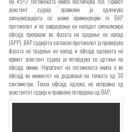
Во 45+2 гостинската екипа постигнува гол. Првиот
асистент судија правилно ја одложува
сигнализацијата со знаме применувајќи го ВАР
протоколот и по завршување на нападот сигнализира
офсајд прекршок во фазата на градење на напад
(APP). ВАР судијата согласно протоколот ја проверува
фазата на градење на напад и офсајд одлуката на
првиот асистент судија ја потврдува со цртање на
офсајд линии. Напаѓачот на гостинската екипа е во
офсајд во моментот на додавање на топката од 30
сантиметри. Тесна офсајд одлука, но исправна од
асистентот судија и правилно потврдена од ВАР.