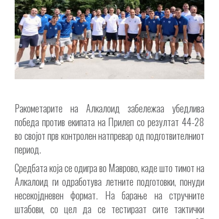
Ракометарите на Алкалоид забележаа убедлива
победа против екипата на Прилеп со резултат 44-28
во својот прв контролен натпревар од подготвителниот
период.
Средбата која се одигра во Маврово, каде што тимот на
Алкалоид ги одработува летните подготовки, понуди
несекојдневен формат. На барање на стручните
штабови, со цел да се тестираат сите тактички