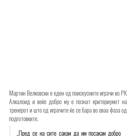
Мартин Велковски е еден од поискусните играчи во РК
Алкалоид и веќе добро му е познат критериумот на
тренерот и што од играчите ќе се бара во оваа фаза од
подготовките.
„Пред се на сите сакам да им посакам добро