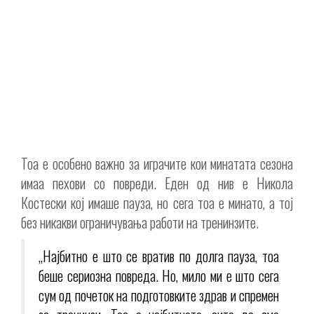
Тоа е особено важно за играчите кои минатата сезона
имаа пехови со повреди. Еден од нив е Никола
Костески кој имаше пауза, но сега тоа е минато, а тој
без никакви ограничувања работи на тренинзите.
„Најбитно е што се вратив по долга пауза, тоа
беше сериозна повреда. Но, мило ми е што сега
сум од почеток на подготовките здрав и спремен