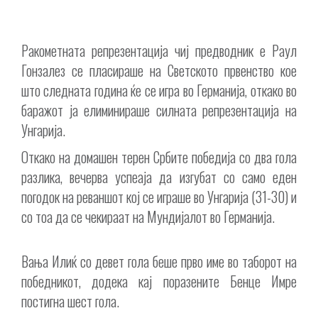
Ракометната репрезентација чиј предводник е Раул
Гонзалез се пласираше на Светското првенство кое
што следната година ќе се игра во Германија, откако во
баражот ја елиминираше силната репрезентација на
Унгарија.
Откако на домашен терен Србите победија со два гола
разлика, вечерва успеаја да изгубат со само еден
погодок на реваншот кој се играше во Унгарија (31-30) и
со тоа да се чекираат на Мундијалот во Германија.
Вања Илиќ со девет гола беше прво име во таборот на
победникот, додека кај поразените Бенце Имре
постигна шест гола.