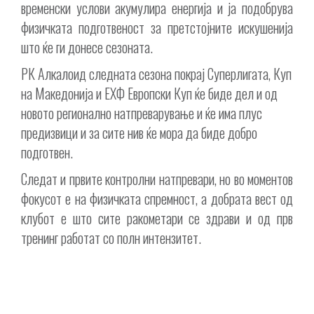
временски услови акумулира енергија и ја подобрува
физичката подготвеност за претстојните искушенија
што ќе ги донесе сезоната.
РК Алкалоид следната сезона покрај Суперлигата, Куп
на Македонија и ЕХФ Европски Куп ќе биде дел и од
новото регионално натпреварување и ќе има плус
предизвици и за сите нив ќе мора да биде добро
подготвен.
Следат и првите контролни натпревари, но во моментов
фокусот е на физичката спремност, а добрата вест од
клубот е што сите ракометари се здрави и од прв
тренинг работат со полн интензитет.