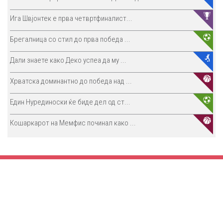
Ига Швјонтек е прва четвртфиналист...
Брегалница со стил до прва победа ...
Дали знаете како Деко успеа да му ...
Хрватска доминантно до победа над ...
Един Нурединоски ќе биде дел од ст...
Кошаркарот на Мемфис починал како ...