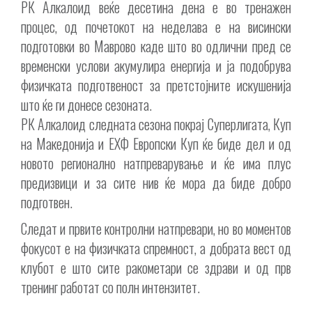
РК Алкалоид веќе десетина дена е во тренажен
процес, од почетокот на неделава е на висински
подготовки во Маврово каде што во одлични пред сe
временски услови акумулира енергија и ја подобрува
физичката подготвеност за претстојните искушенија
што ќе ги донесе сезоната.
РК Алкалоид следната сезона покрај Суперлигата, Куп
на Македонија и ЕХФ Европски Куп ќе биде дел и од
новото регионално натпреварување и ќе има плус
предизвици и за сите нив ќе мора да биде добро
подготвен.
Следат и првите контролни натпревари, но во моментов
фокусот е на физичката спремност, а добрата вест од
клубот е што сите ракометари се здрави и од прв
тренинг работат со полн интензитет.