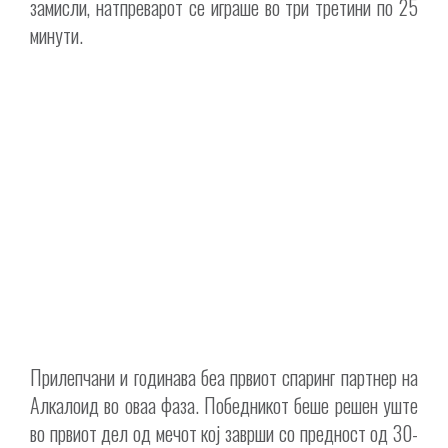
замисли, натпреварот се играше во три третини по 25
минути.
Прилепчани и годинава беа првиот спаринг партнер на
Алкалоид во оваа фаза. Победникот беше решен уште
во првиот дел од мечот кој заврши со предност од 30-