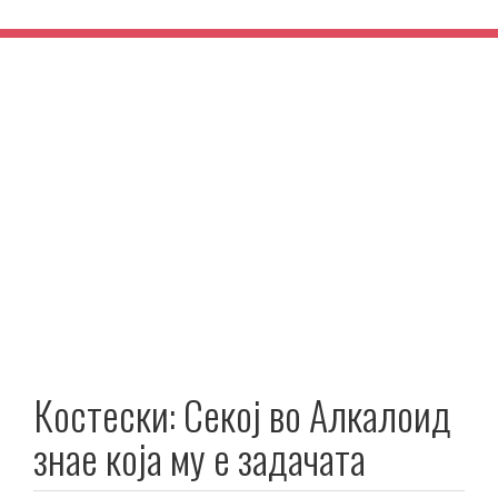
Костески: Секој во Алкалоид
знае која му е задачата