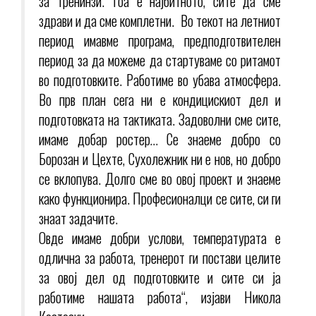
за тренинзи. Тоа е најбитното, сите да сме
здрави и да сме комплетни. Во текот на летниот
период имавме програма, предподготвителен
период за да можеме да стартуваме со ритамот
во подготовките. Работиме во убава атмосфера.
Во прв план сега ни е кондицискиот дел и
подготовката на тактиката. Задоволни сме сите,
имаме добар ростер… Се знаеме добро со
Борозан и Цехте, Сухолежник ни е нов, но добро
се вклопува. Долго сме во овој проект и знаеме
како функционира. Професионалци се сите, си ги
знаат задачите.
Овде имаме добри услови, температурата е
одлична за работа, тренерот ги постави целите
за овој дел од подготовките и сите си ја
работиме нашата работа“, изјави Никола