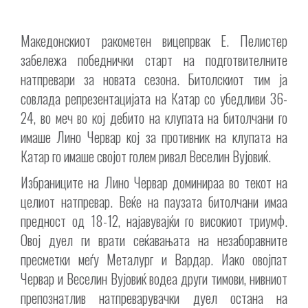
Македонскиот ракометен вицепрвак Е. Пелистер
забележа победнички старт на подготвителните
натпревари за новата сезона. Битолскиот тим ја
совлада репрезентацијата на Катар со убедливи 36-
24, во меч во кој дебито на клупата на битолчани го
имаше Лино Червар кој за противник на клупата на
Катар го имаше својот голем ривал Веселин Вујовиќ.
Избраниците на Лино Червар доминираа во текот на
целиот натпревар. Веќе на паузата битолчани имаа
предност од 18-12, најавувајќи го високиот триумф.
Овој дуел ги врати сеќавањата на незаборавните
пресметки меѓу Металург и Вардар. Иако овојпат
Червар и Веселин Вујовиќ водеа други тимови, нивниот
препознатлив натпреварувачки дуел остана на