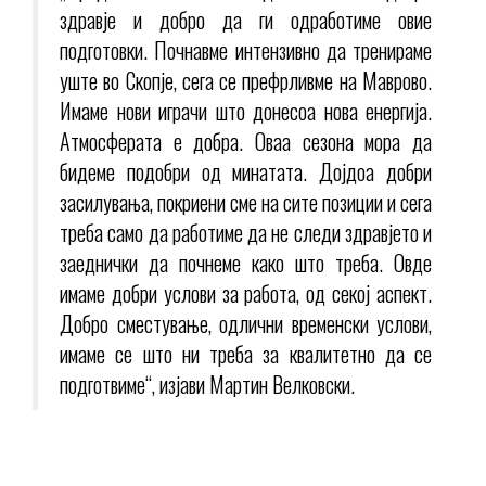
здравје и добро да ги одработиме овие
подготовки. Почнавме интензивно да тренираме
уште во Скопје, сега се префрливме на Маврово.
Имаме нови играчи што донесоа нова енергија.
Атмосферата е добра. Оваа сезона мора да
бидеме подобри од минатата. Дојдоа добри
засилувања, покриени сме на сите позиции и сега
треба само да работиме да не следи здравјето и
заеднички да почнеме како што треба. Овде
имаме добри услови за работа, од секој аспект.
Добро сместување, одлични временски услови,
имаме се што ни треба за квалитетно да се
подготвиме“, изјави Мартин Велковски.