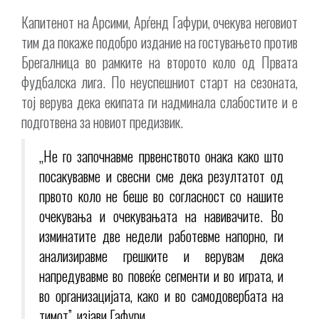
Капитенот на Арсими, Арѓенд Гафури, очекува неговиот
тим да покаже подобро издание на гостувањето против
Брегалница во рамките на второто коло од Првата
фудбалска лига. По неуспешниот старт на сезоната,
тој верува дека екипата ги надминала слабостите и е
подготвена за новиот предизвик.
„Не го започнавме првенството онака како што
посакувавме и свесни сме дека резултатот од
првото коло не беше во согласност со нашите
очекувања и очекувањата на навивачите. Во
изминатите две недели работевме напорно, ги
анализиравме грешките и верувам дека
напредувавме во повеќе сегменти и во играта, и
во организацијата, како и во самодовербата на
тимот”, изјави Гафури.