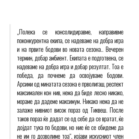
„Полека се консолидиравме, направивме
поконкурентна екипа, се надеваме на добра игра
и на првите бодови во новата сезона.. Вечерен
термин, добар амбиент. Екипата е подготвена, се
надеваме на добра игра и добар резултат. Тоа е
победа, да почнеме да освојуваме бодови.
Арсими од минатата сезона е прволигаш, респект
максимален кон нив, нема да биде лесно никако,
мораме да дадеме максимум. Никако нема да не
залаже нивниот висок пораз од Тиквеш. После
таков пораз ќе дадат се од себе да се вратат, ќе
дојдат тука по бодови, но ние ќе се обидеме да
не им го дозволиме тоа“, изјави искусниот член