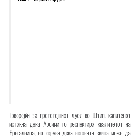
Говорејќи за претстојниот дуел во Штип, капитенот
истакна дека Арсими го респектира квалитетот на
Брегалница, но верува дека неговата екипа може да