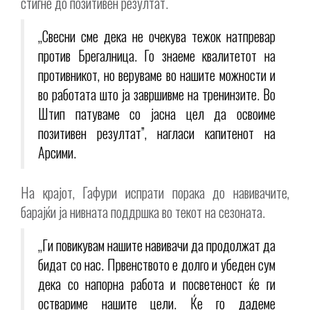
стигне до позитивен резултат.
„Свесни сме дека нe очекува тежок натпревар
против Брегалница. Го знаеме квалитетот на
противникот, но веруваме во нашите можности и
во работата што ја завршивме на тренинзите. Во
Штип патуваме со јасна цел да освоиме
позитивен резултат”, нагласи капитенот на
Арсими.
На крајот, Гафури испрати порака до навивачите,
барајќи ја нивната поддршка во текот на сезоната.
„Ги повикувам нашите навивачи да продолжат да
бидат со нас. Првенството е долго и убеден сум
дека со напорна работа и посветеност ќе ги
оствариме нашите цели. Ќе го дадеме