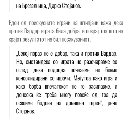
на Брегалница, Дарко Стојанов.
Еден од поискусните играчи на штипјани кажа дека
против Вардар играта била добра, и покрај тоа што на
крајот резултатот не бил посакуваниот.
„Секој пораз не е добар, така и против Вардар.
Но, сметамдека со играта не разочаравме со
оглед дека подоцна почнавме, не бевме
консолидирани со играчи. Меѓутоа како игра и
како борба впечатокот не го расипавме, и
денеска ќе треба многу повеќе од тоа да
освоиме бодови на домашен терен“, рече
Стојанов.