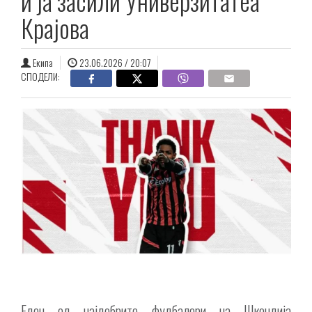
и ја засили Универзитатеа
Крајова
Екипа
23.06.2026 / 20:07
СПОДЕЛИ:
Еден од најдобрите фудбалери на Шкендија