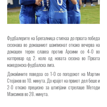
Фудбалерите на Брегалница стигнаа до првата победа
сезонава во домашниот шампионат откако вечерва на
домашен терен славеа против Арсими со 4-0 во
натпревар од 2. коло од новата сезона во Првата
македонска фудбалска лига.
Домаќините поведоа со 1-0 со погодокот на Мартин
Стојанов во 10. минута. До крајот на првиот дел беше и
2-0 откако прецизно за штипјани стрелаше Методи
Максимов во 28. минута.