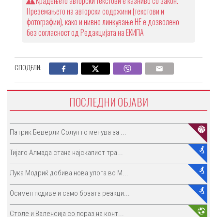
Крадењето авторски текстови е казниво со закон.
Преземањето на авторски содржини (текстови и
фотографии), како и нивно линкување НЕ е дозволено
без согласност од Редакцијата на ЕКИПА
СПОДЕЛИ:
ПОСЛЕДНИ ОБЈАВИ
Патрик Беверли Солун го менува за ...
Тијаго Алмада стана најскапиот тра...
Лука Модриќ добива нова улога во М...
Осимен подиве и само брзата реакци...
Столе и Валенсија со пораз на конт...