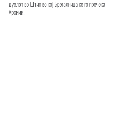
дуелот во Штип во кој Брегалница ќе го пречека
Арсими.