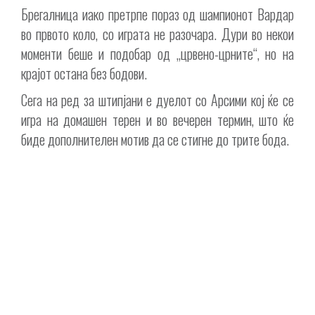
Брегалница иако претрпе пораз од шампионот Вардар
во првото коло, со играта не разочара. Дури во некои
моменти беше и подобар од „црвено-црните“, но на
крајот остана без бодови.
Сега на ред за штипјани е дуелот со Арсими кој ќе се
игра на домашен терен и во вечерен термин, што ќе
биде дополнителен мотив да се стигне до трите бода.