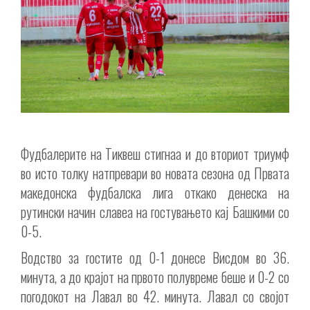
Фудбалерите на Тиквеш стигнаа и до вториот триумф
во исто толку натпревари во новата сезона од Првата
македонска фудбалска лига откако денеска на
рутински начин славеа на гостувањето кај Башкими со
0-5.
Водство за гостите од 0-1 донесе Висдом во 36.
минута, а до крајот на првото полувреме беше и 0-2 со
погодокот на Лавал во 42. минута. Лавал со својот