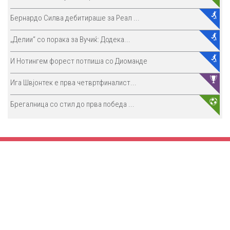
Бернардо Силва дебитираше за Реал ...
„Делии“ со порака за Вучиќ: Додека...
И Нотингем форест потпиша со Диоманде
Ига Швјонтек е прва четвртфиналист...
Брегалница со стил до прва победа ...