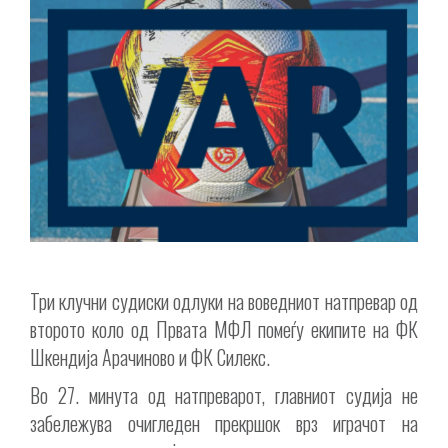
Три клучни судиски одлуки на воведниот натпревар од
второто коло од Првата МФЛ помеѓу екипите на ФК
Шкендија Арачиново и ФК Силекс.
Во 27. минута од натпреварот, главниот судија не
забележува очигледен прекршок врз играчот на