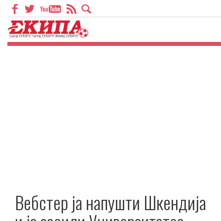
Вебстер ја напушти Шкендија