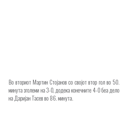
Во вториот Мартин Стојанов со својот втор гол во 50.
минута зголеми на 3-0, додека конечните 4-0 беа дело
на Даријан Тасев во 86. минута.