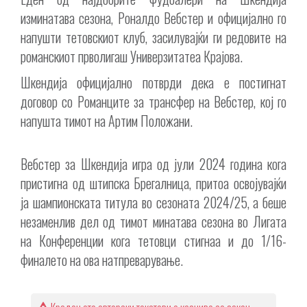
изминатава сезона, Роналдо Вебстер и официјално го
напушти тетовскиот клуб, засилувајќи ги редовите на
романскиот прволигаш Универзитатеа Крајова.
Шкендија официјално потврди дека е постигнат
договор со Романците за трансфер на Вебстер, кој го
напушта тимот на Артим Положани.
Вебстер за Шкендија игра од јули 2024 година кога
пристигна од штипска Брегалница, притоа освојувајќи
ја шампионската титула во сезоната 2024/25, а беше
незаменлив дел од тимот минатава сезона во Лигата
на Конференции кога тетовци стигнаа и до 1/16-
финалето на ова натпреварување.