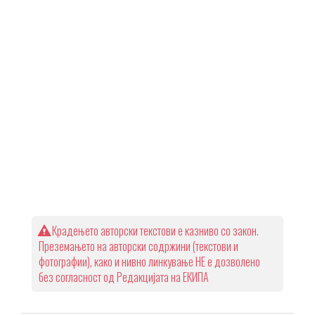
Крадењето авторски текстови е казниво со закон.
Преземањето на авторски содржини (текстови и
фотографии), како и нивно линкување НЕ е дозволено
без согласност од Редакцијата на ЕКИПА