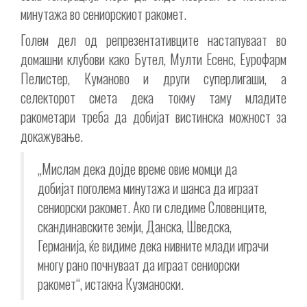
минутажа во сениорскиот ракомет.
Голем дел од репрезентативците настапуваат во
домашни клубови како Бутел, Мулти Есенс, Еурофарм
Пелистер, Куманово и други суперлигаши, а
селекторот смета дека токму таму младите
ракометари треба да добијат вистинска можност за
докажување.
„Мислам дека дојде време овие момци да
добијат поголема минутажа и шанса да играат
сениорски ракомет. Ако ги следиме Словенците,
скандинавските земји, Данска, Шведска,
Германија, ќе видиме дека нивните млади играчи
многу рано почнуваат да играат сениорски
ракомет“, истакна Кузманоски.