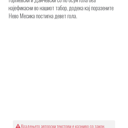
најефикасни во нашиот табор, додека кај поразените
Нево Месика постигна девет гола.
Крадењето авторски текстови е казниво со закон.