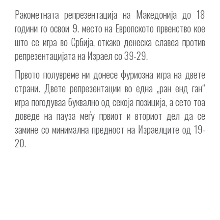
Ракометната репрезентација на Македонија до 18
години го освои 9. место на Европското првенство кое
што се игра во Србија, откако денеска славеа против
репрезентацијата на Израел со 39-29.
Првото полувреме ни донесе фуриозна игра на двете
страни. Двете репрезентации во една „ран енд ган“
игра погодуваа буквално од секоја позиција, а сето тоа
доведе на пауза меѓу првиот и вториот дел да се
замине со минимална предност на Израелците од 19-
20.