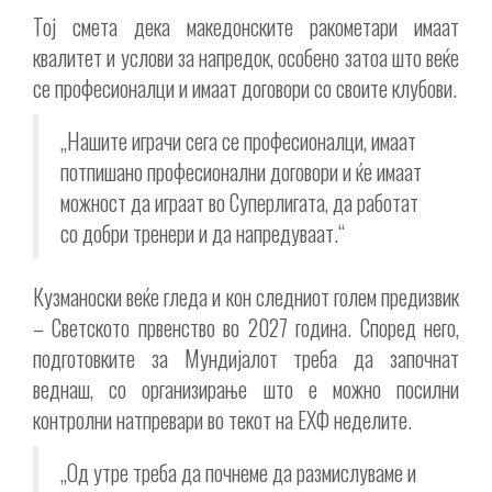
Тој смета дека македонските ракометари имаат
квалитет и услови за напредок, особено затоа што веќе
се професионалци и имаат договори со своите клубови.
„Нашите играчи сега се професионалци, имаат
потпишано професионални договори и ќе имаат
можност да играат во Суперлигата, да работат
со добри тренери и да напредуваат.“
Кузманоски веќе гледа и кон следниот голем предизвик
– Светското првенство во 2027 година. Според него,
подготовките за Мундијалот треба да започнат
веднаш, со организирање што е можно посилни
контролни натпревари во текот на ЕХФ неделите.
„Од утре треба да почнеме да размислуваме и