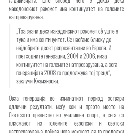
А-дивизијата, што според него е доказ дека
македонскиот ракомет има континуитет на големите
натпреварувања.
„Тоа значи дека македонскиот ракомет сè уште е
тука и има континуитет. Се наоѓаме блиску до
најдобрите десет репрезентации во Европа. И
претходните генерации, 2004 и 2006, имаа
континуитет на големите натпреварувања, а сега
генерацијата 2008 го продолжува тој тренд“,
заклучи Кузманоски.
Оваа генерација во изминатиот период оствари
одлични резултати, меѓу кои и првото место на
Светското првенство во училишен спорт, а сега со
пласманот на големите европски и светски
натпреварувања добива нова можност да го продолжи