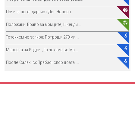
Почина легендарниот Дон Нелсон
Положани: Браво за момците, Шкенди...
Тотенхем не запира: Потроши 270 ми...
Мареска за Родри: „Го чекаме во Ма...
После Салах, во Трабзонспор доаѓа ...