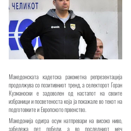
Македонската кадетска ракометна репрезентација
продолжува со позитивниот тренд, а селекторот Горан
Кузманоски е задоволен од настапот на своите
избраници и посветеноста која ја покажале во текот на
подготовките и Европското првенство.
Македонија одигра осум натпревари на високо ниво,
забележа пет победи, а во последниот меч