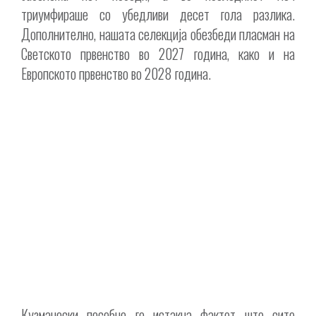
триумфираше со убедливи десет гола разлика.
Дополнително, нашата селекција обезбеди пласман на
Светското првенство во 2027 година, како и на
Европското првенство во 2028 година.
Кузманоски посебно го истакна фактот што сите