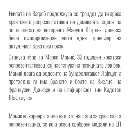
Екипата на Загреб продолжува со трендот да ги враќа
хрватските репрезентативци на домашната сцена, па
по потписот на ветеранот Мануел Штрлек, денеска
беше официјализиран уште еден трансфер на
актуелниот хрватски првак.
Станува збор за Марко Мамиќ, 32-годишен хрватски
репрезентативвец кој настапува на позицијата лев бек.
Мамиќ доаѓа од редовите на бундеслигашот Лајпциг, а
претходно ги има брането и боите на Киелце, на
француски Данкерк и на швајцарскиот тим Кадетен
Шафхаузен.
Мамиќ во кариерата има над сто настапи за хрватската
репрезентација, со која освои сребрени медали на ЕП