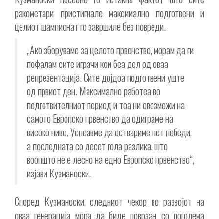
ракометари пристигнале максимално подготвени и
целиот шампионат го завршиле без повреди.
„Ако зборуваме за целото првенство, морам да ги
пофалам сите играчи кои беа дел од оваа
репрезентација. Сите дојдоа подготвени уште
од првиот ден. Максимално работеа во
подготвителниот период и тоа ни овозможи на
самото Европско првенство да одиграме на
високо ниво. Успеавме да оствариме пет победи,
а последната со десет гола разлика, што
воопшто не е лесно на едно Европско првенство“,
изјави Кузманоски.
Според Кузманоски, следниот чекор во развојот на
оваа генерација мора да биде поврзан со поголема