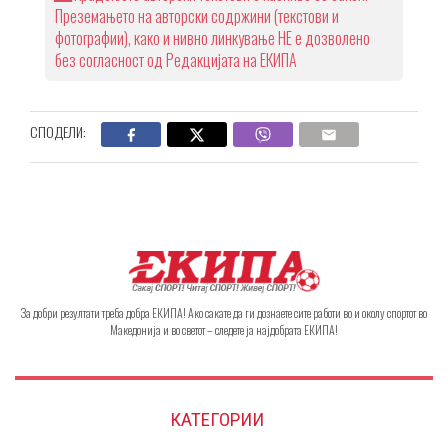
Преземањето на авторски содржини (текстови и
фотографии), како и нивно линкување НЕ е дозволено
без согласност од Редакцијата на ЕКИПА
СПОДЕЛИ:
За добри резултати треба добра ЕКИПА! Ако сакате да ги дознаете сите работи во и околу спортот во
Македонија и во светот – следете ја најдобрата ЕКИПА!
КАТЕГОРИИ