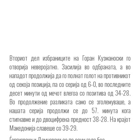
Вториот дел избраниците на Горан Кузманоски го
отворија неверојатно. Засилија во одбраната, а во
нападот продолжија да го полнат голот на противникот
од секоја позиција, па со серија од 6-0, во последните
десет минути од мечот влегоа со позитива од 34-28.
Во продолжение разликата само се зголемуваше, а
нашата серија продолжи се до 57. минута кога
стигнавме и до двоцифрена предност 38-28. На крајот
Македонија славеше со 39-29.
Ѓоргиевски и Дамчевски со по осум гола беа