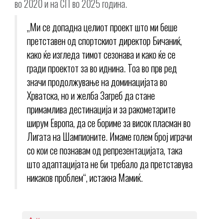
во 2020 и на СП во 2025 година.
„Ми се допадна целиот проект што ми беше
претставен од спортскиот директор Бичаниќ,
како ќе изгледа тимот сезонава и како ќе се
гради проектот за во иднина. Тоа во прв ред
значи продолжување на доминацијата во
Хрватска, но и желба Загреб да стане
примамлива дестинација и за ракометарите
ширум Европа, да се бориме за висок пласман во
Лигата на Шампионите. Имаме голем број играчи
со кои се познавам од репрезентацијата, така
што адаптацијата не би требало да претставува
никаков проблем“, истакна Мамиќ.