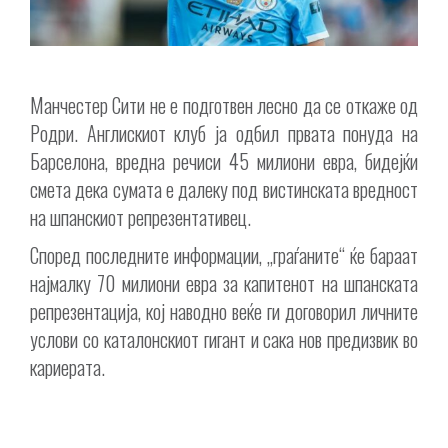
Манчестер Сити не е подготвен лесно да се откаже од
Родри. Англискиот клуб ја одбил првата понуда на
Барселона, вредна речиси 45 милиони евра, бидејќи
смета дека сумата е далеку под вистинската вредност
на шпанскиот репрезентативец.
Според последните информации, „граѓаните“ ќе бараат
најмалку 70 милиони евра за капитенот на шпанската
репрезентација, кој наводно веќе ги договорил личните
услови со каталонскиот гигант и сака нов предизвик во
кариерата.