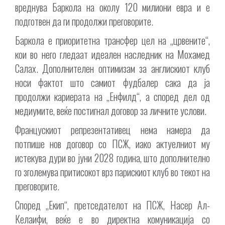
вреднува Баркола на околу 120 милиони евра и е
подготвен да ги продолжи преговорите.
Баркола е приоритетна трансфер цел на „црвените“,
кои во него гледаат идеален наследник на Мохамед
Салах. Дополнителен оптимизам за англискиот клуб
носи фактот што самиот фудбалер сака да ја
продолжи кариерата на „Енфилд“, а според дел од
медиумите, веќе постигнал договор за личните услови.
Францускиот репрезентативец нема намера да
потпише нов договор со ПСЖ, иако актуелниот му
истекува дури во јуни 2028 година, што дополнително
го зголемува притисокот врз парискиот клуб во текот на
преговорите.
Според „Екип“, претседателот на ПСЖ, Насер Ал-
Келаифи, веќе е во директна комуникација со