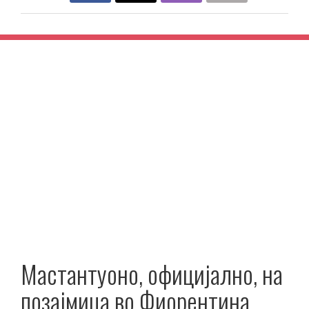
Мастантуоно, официјално, на
позајмица во Фиорентина