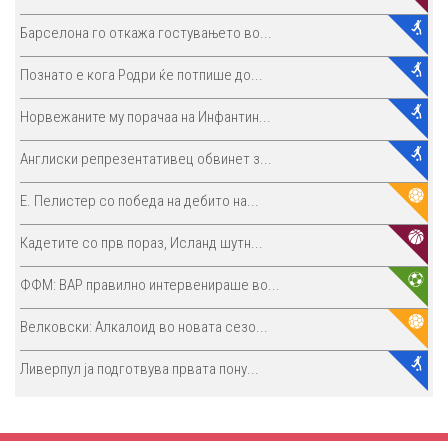
Барселона го откажа гостувањето во...
Познато е кога Родри ќе потпише до...
Норвежаните му порачаа на Инфантин...
Англиски репрезентативец обвинет з...
E. Пелистер со победа на дебито на...
Кадетите со прв пораз, Исланд шутн...
ФФМ: ВАР правилно интервенираше во...
Велковски: Алкалоид во новата сезо...
Ливерпул ја подготвува првата пону...