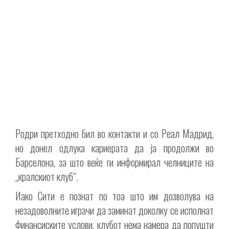
Родри претходно бил во контакти и со Реал Мадрид,
но донел одлука кариерата да ја продолжи во
Барселона, за што веќе ги информирал челниците на
„кралскиот клуб“.
Иако Сити е познат по тоа што им дозволува на
незадоволните играчи да заминат доколку се исполнат
финансиските услови, клубот нема намера да попушти