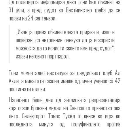
Од полицијата информираа дека Тони бил обвинет на
31 јули, а пред судот во Вестминстер треба да се
појави на 24 септември.
„Иван ја прима обвинителната пријава и, иако е
шокиран, со нетрпение очекува да ја искористи
можноста да го исчисти своето име пред судот“,
изјави неговиот портпарол.
Тони моментално настапува за саудискиот клуб Ал
Ахли, а минатата сезона имаше одличен учинок со 42
постигнати голови.
Напаѓачот беше дел од англиската репрезентација
која освои бронзен медал на Светското првенство ова
лето. Селекторот Томас Тухел го внесе во игра во
последната минута од полуфиналето против