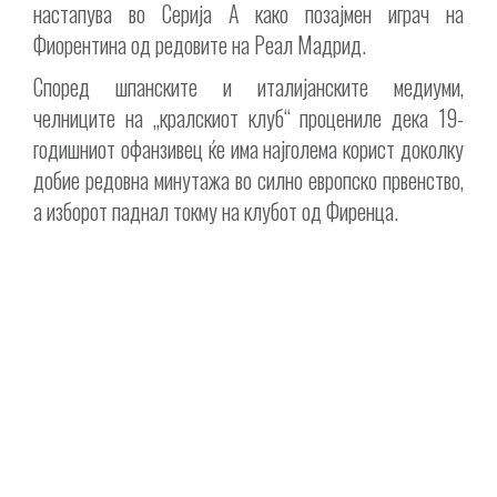
настапува во Серија А како позајмен играч на
Фиорентина од редовите на Реал Мадрид.
Според шпанските и италијанските медиуми,
челниците на „кралскиот клуб“ процениле дека 19-
годишниот офанзивец ќе има најголема корист доколку
добие редовна минутажа во силно европско првенство,
а изборот паднал токму на клубот од Фиренца.