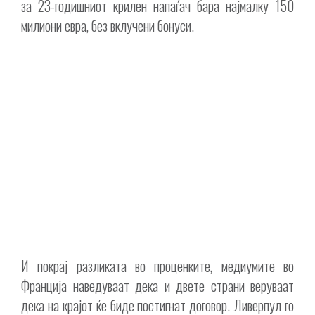
за 23-годишниот крилен напаѓач бара најмалку 150
милиони евра, без вклучени бонуси.
И покрај разликата во проценките, медиумите во
Франција наведуваат дека и двете страни веруваат
дека на крајот ќе биде постигнат договор. Ливерпул го