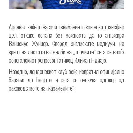
Арсенал веќе го насочил вниманието кон нова трансфер
цел, откако остана без можноста да го ангажира
Винисиус Жуниор. Според англиските медиуми, на
врвот на листата на желби на „топчиите“ сега се наоѓа
сенегалскиот репрезентативец Илиман Ндиаје.
Наводно, лондонскиот клуб веќе испратил официјално
барање до Евертон и сега се очекува одговор од
раководството на „карамелите“.