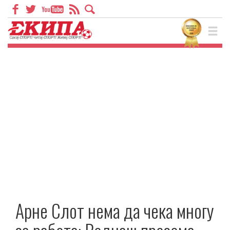
Арне Слот нема да чека многу