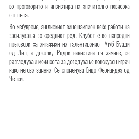
во преговорите и инсистира на значително повисока
отштета.
Во меѓувреме, англискиот вицешампион веќе работи на
засилувања во средниот ред. Клубот е во напредни
преговори за ангажман на талентираниот Ајуб Буади
од Лил, а доколку Родри навистина си замине, се
разгледува и можноста за доведување поискусен играч
како негова замена. Се споменува Енцо Фернандез од
Челси.