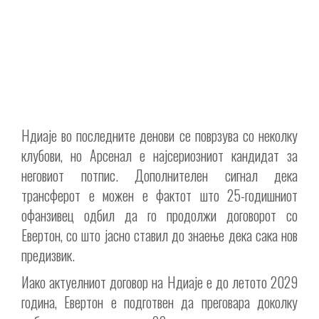
Ндиаје во последните денови се поврзува со неколку
клубови, но Арсенал е најсериозниот кандидат за
неговиот потпис. Дополнителен сигнал дека
трансферот е можен е фактот што 25-годишниот
офанзивец одбил да го продолжи договорот со
Евертон, со што јасно ставил до знаење дека сака нов
предизвик.
Иако актуелниот договор на Ндиаје e до летото 2029
година, Евертон е подготвен да преговара доколку