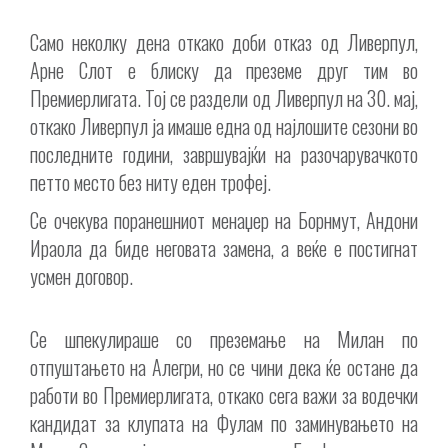
Само неколку дена откако доби отказ од Ливерпул,
Арне Слот е блиску да преземе друг тим во
Премиерлигата. Тој се раздели од Ливерпул на 30. мај,
откако Ливерпул ја имаше една од најлошите сезони во
последните години, завршувајќи на разочарувачкото
петто место без ниту еден трофеј.
Се очекува поранешниот менаџер на Борнмут, Андони
Ираола да биде неговата замена, а веќе е постигнат
усмен договор.
Се шпекулираше со преземање на Милан по
отпуштањето на Алегри, но се чини дека ќе остане да
работи во Премиерлигата, откако сега важи за водечки
кандидат за клупата на Фулам по заминувањето на