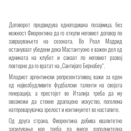
Договорот предвидува едногодишна позајмица, без
можност Фиорентина да го откупи неговиот договор по
завршувањето на сезоната. Во Реал Мадрид
остануваат убедени дека Мастантуоно е важен дел од
иднината на клубот и сакаат по неговиот развој
повторно да го вратат на „Сантијаго Бернабеу“.
Младиот аргентински репрезентативец важи за еден
од највозбудливите фудбалски таленти на својата
генерација, а престојот во Италија треба да му
овозможи да стекне драгоцено искуство, поголема
натпреварувачка зрелост и континуитет во настапите.
Од друга страна, Фиорентина добива квалитетно
засилување кое треба да внесе дополнителна