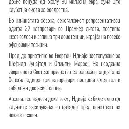
добие понуда од околу 90 милиони евра, сума што
клубот ја смета за соодветна.
Во изминатата сезона, сенегалскиот репрезентативец
одигра 32 натпревари во Премиер лигата, постигна
шест голови и запиша три асистенции, играјќи на повеќе
офанзивни позиции.
Пред да пристигне во Евертон, Ндиаје настапуваше за
Шефилд Јунајтед и Олимпик Марсеј. На неодамна
завршеното Светско првенство со репрезентацијата на
Сенегал одигра три натпревари, постигна еден гол и
забележа две асистенции.
Арсенал се надева дека токму Ндиаје ќе биде едно од
клучните засилувања во нападот пред почетокот на
новата сезона.