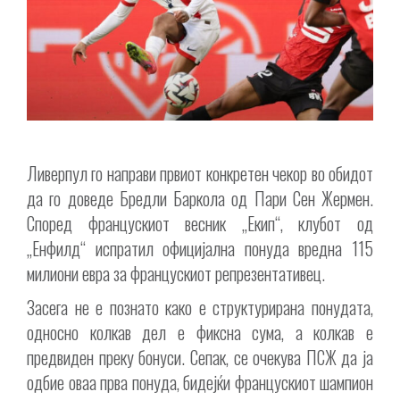
Ливерпул го направи првиот конкретен чекор во обидот
да го доведе Бредли Баркола од Пари Сен Жермен.
Според францускиот весник „Екип“, клубот од
„Енфилд“ испратил официјална понуда вредна 115
милиони евра за францускиот репрезентативец.
Засега не е познато како е структурирана понудата,
односно колкав дел е фиксна сума, а колкав е
предвиден преку бонуси. Сепак, се очекува ПСЖ да ја
одбие оваа прва понуда, бидејќи францускиот шампион