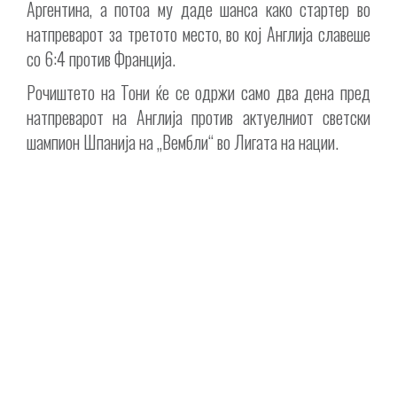
Аргентина, а потоа му даде шанса како стартер во
натпреварот за третото место, во кој Англија славеше
со 6:4 против Франција.
Рочиштето на Тони ќе се одржи само два дена пред
натпреварот на Англија против актуелниот светски
шампион Шпанија на „Вембли“ во Лигата на нации.