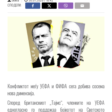
СПОДЕЛИ:
Конфликтот меѓу УЕФА и ФИФА сега добива сосема
нова димензија.
Според британскиот „Тајмс“, членките на УЕФА
едногласно го поддржаа бојкотот на Светското