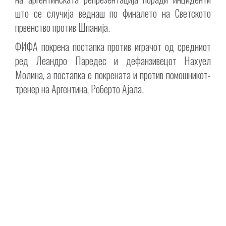
што се случија веднаш по финалето на Светското
првенство против Шпанија.
ФИФА покрена постапка против играчот од средниот
ред Леандро Паредес и дефанзивецот Нахуел
Молина, а постапка е покрената и против помошникот-
тренер на Аргентина, Роберто Ајала.