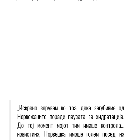
„Искрено верувам во тоа, дека загубивме од
Норвежаните поради паузата за хидратација.
До тој момент мојот тим имаше контрола…
навистина, Норвешка имаше голем посед на