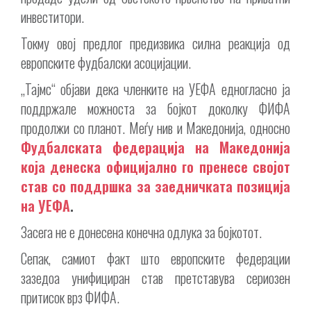
инвеститори.
Токму овој предлог предизвика силна реакција од
европските фудбалски асоцијации.
„Тајмс“ објави дека членките на УЕФА едногласно ја
поддржале можноста за бојкот доколку ФИФА
продолжи со планот. Меѓу нив и Македонија, односно
Фудбалската федерација на Македонија
која денеска официјално го пренесе својот
став со поддршка за заедничката позиција
на УЕФА
.
Засега не е донесена конечна одлука за бојкотот.
Сепак, самиот факт што европските федерации
зазедоа унифициран став претставува сериозен
притисок врз ФИФА.