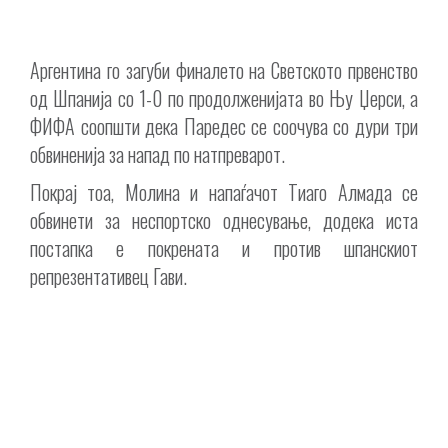
Аргентина го загуби финалето на Светското првенство
од Шпанија со 1-0 по продолженијата во Њу Џерси, а
ФИФА соопшти дека Паредес се соочува со дури три
обвиненија за напад по натпреварот.
Покрај тоа, Молина и напаѓачот Тиаго Алмада се
обвинети за неспортско однесување, додека иста
постапка е покрената и против шпанскиот
репрезентативец Гави.