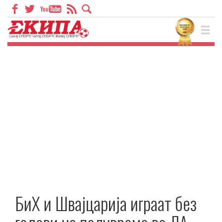
БиХ и Швајцарија играат без