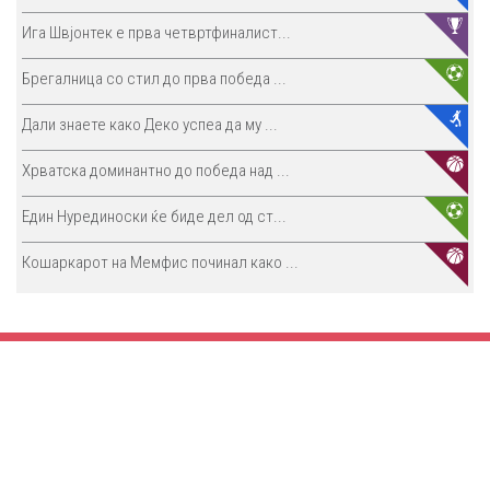
Ига Швјонтек е прва четвртфиналист...
Брегалница со стил до прва победа ...
Дали знаете како Деко успеа да му ...
Хрватска доминантно до победа над ...
Един Нурединоски ќе биде дел од ст...
Кошаркарот на Мемфис починал како ...