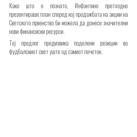
Како што е познато, Инфантино претходно
презентираше план според кој продажбата на акции на
Светското првенство би можела да донесе значителни
нови финансиски ресурси.
Тој предлог предизвика поделени реакции во
фудбалскиот свет уште од самиот почеток.