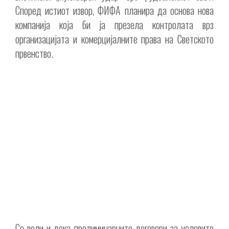
Според истиот извор, ФИФА планира да основа нова
компанија која би ја презела контролата врз
организацијата и комерцијалните права на Светското
првенство.
Се вели и дека прелиминарните договори за условите