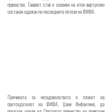
првенство. Таквиот став е заземен на итен виртуелен
состанок одржан по последните потези на ФИФА.
Причината за незадоволството е планот на
претседателот на ФИФА, Џани Инфантино, да
продаде удели од Светското првенство на приватни