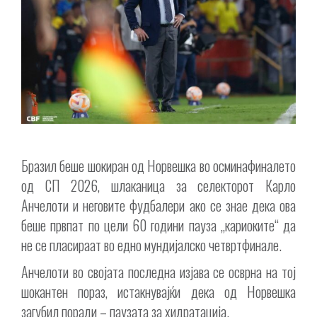
Бразил беше шокиран од Норвешка во осминафиналето
од СП 2026, шлаканица за селекторот Карло
Анчелоти и неговите фудбалери ако се знае дека ова
беше првпат по цели 60 години пауза „кариоките“ да
не се пласираат во едно мундијалско четвртфинале.
Анчелоти во својата последна изјава се осврна на тој
шокантен пораз, истакнувајќи дека од Норвешка
загубил поради – паузата за хидратација.