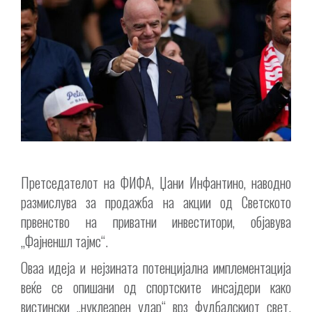
Претседателот на ФИФА, Џани Инфантино, наводно
размислува за продажба на акции од Светското
првенство на приватни инвеститори, објавува
„Фајненшл тајмс“.
Оваа идеја и нејзината потенцијална имплементација
веќе се опишани од спортските инсајдери како
вистински „нуклеарен удар“ врз фудбалскиот свет.