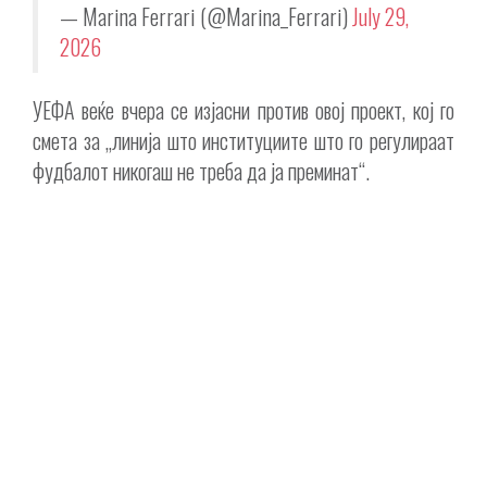
— Marina Ferrari (@Marina_Ferrari)
July 29,
2026
УЕФА веќе вчера се изјасни против овој проект, кој го
смета за „линија што институциите што го регулираат
фудбалот никогаш не треба да ја преминат“.