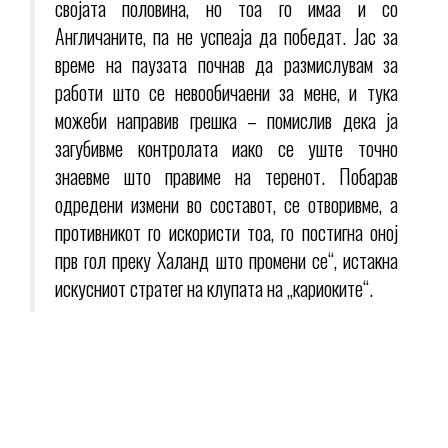
својата половина, но тоа го имаа и со
Англичаните, па не успеаја да победат. Јас за
време на паузата почнав да размислувам за
работи што се невообичаени за мене, и тука
можеби направив грешка – помислив дека ја
загубивме контролата иако се уште точно
знаевме што правиме на теренот. Побарав
одредени измени во составот, се отворивме, а
противникот го искористи тоа, го постигна оној
прв гол преку Халанд што промени се“, истакна
искусниот стратег на клупата на „кариоките“.