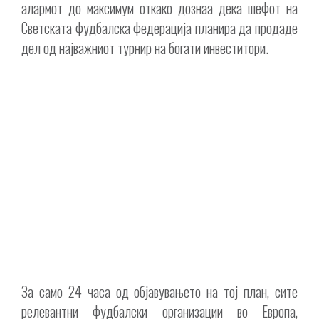
алармот до максимум откако дознаа дека шефот на
Светската фудбалска федерација планира да продаде
дел од најважниот турнир на богати инвеститори.
За само 24 часа од објавувањето на тој план, сите
релевантни фудбалски организации во Европа,