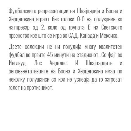
Фудбалските репрезентации на Швајцарија и Босна и
Херцеговина играат без голови 0-0 на полувреме во
натпревар од 2. коло од групата Б на Светското
првенство кое што се игра во САД, Канада и Мексико.
Двете селекции не ни понудија многу квалитетен
фудбал во првите 45 минути на стадионот „Со фај“ во
Инглвуд, Лос Анџелес. И Швајцарците и
репрезентативците на Босна и Херцеговина имаа по
неколку полушанси со кои не успеаја да го загрозат
голот на противникот.