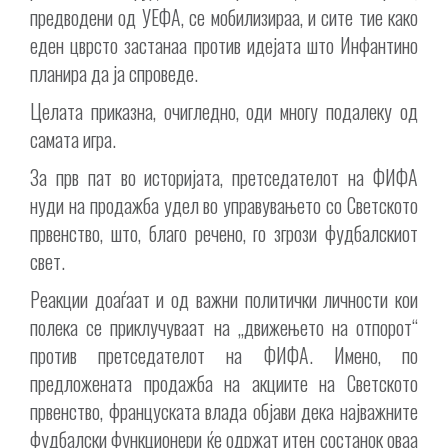
предводени од УЕФА, се мобилизираа, и сите тие како
еден цврсто застанаа против идејата што Инфантино
планира да ја спроведе.
Целата приказна, очигледно, оди многу подалеку од
самата игра.
За прв пат во историјата, претседателот на ФИФА
нуди на продажба удел во управувањето со Светското
првенство, што, благо речено, го згрози фудбалскиот
свет.
Реакции доаѓаат и од важни политички личности кои
полека се приклучуваат на „движењето на отпорот“
против претседателот на ФИФА. Имено, по
предложената продажба на акциите на Светското
првенство, француската влада објави дека најважните
фудбалски функционери ќе одржат итен состанок оваа