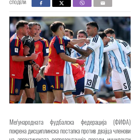
СПОДЕЛИ:
Меѓународната фудбалска федерација (ФИФА)
покрена дисциплинска постапка против двајца членови
на аргентинската репрезентација поради инциденти