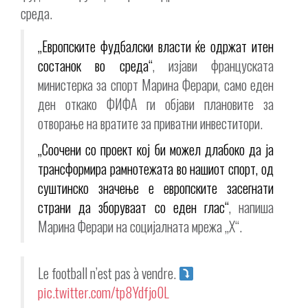
среда.
„Европските фудбалски власти ќе одржат итен
состанок во среда“
, изјави француската
министерка за спорт Марина Ферари, само еден
ден откако ФИФА ги објави плановите за
отворање на вратите за приватни инвеститори.
„Соочени со проект кој би можел длабоко да ја
трансформира рамнотежата во нашиот спорт, од
суштинско значење е европските засегнати
страни да зборуваат со еден глас“
, напиша
Марина Ферари на социјалната мрежа „X“.
Le football n’est pas à vendre.
pic.twitter.com/tp8Ydfjo0L