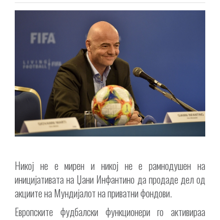
Никој не е мирен и никој не е рамнодушен на
иницијативата на Џани Инфантино да продаде дел од
акциите на Мундијалот на приватни фондови.
Европските фудбалски функционери го активираа