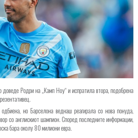
о доведе Родри на „Камп Ноу“ и испратила втора, подобрена
резентативец.
 одбиена, но Барселона веднаш реагирала со нова понуда,
говор со англискиот шампион. Според последните информации,
рска бара околу 80 милиони евра.