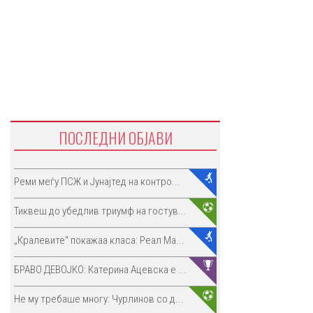
ПОСЛЕДНИ ОБЈАВИ
Реми меѓу ПСЖ и Јунајтед на контро...
Тиквеш до убедлив триумф на гостув...
„Кралевите“ покажаа класа: Реал Ма...
БРАВО ДЕВОЈКО: Катерина Ацевска е ...
Не му требаше многу: Чурлинов со д...