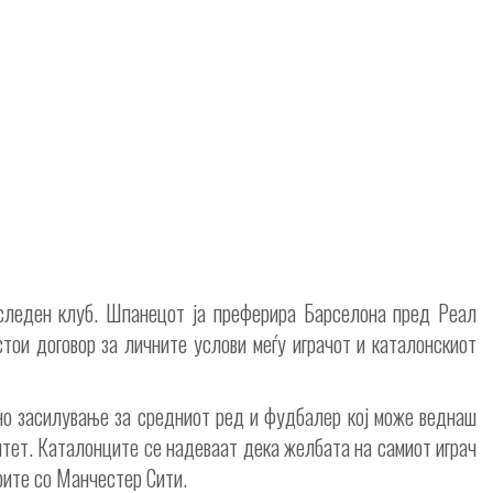
т следен клуб. Шпанецот ја преферира Барселона пред Реал
тои договор за личните услови меѓу играчот и каталонскиот
но засилување за средниот ред и фудбалер кој може веднаш
тет. Каталонците се надеваат дека желбата на самиот играч
орите со Манчестер Сити.