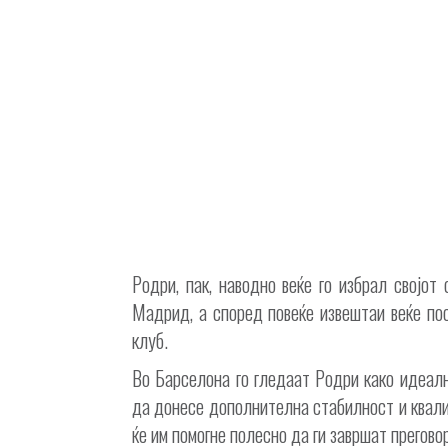
Родри, пак, наводно веќе го избрал својо
Мадрид, а според повеќе извештаи веќе пос
клуб.
Во Барселона го гледаат Родри како идеал
да донесе дополнителна стабилност и квали
ќе им помогне полесно да ги завршат прегов