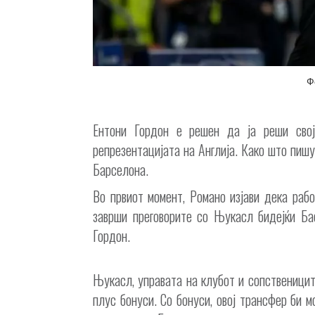
Ф
Ентони Гордон е решен да ја реши свој
репрезентацијата на Англија. Како што пиш
Барселона.
Во првиот момент, Романо изјави дека раб
заврши преговорите со Њукасл бидејќи Ба
Гордон.
Њукасл, управата на клубот и сопственицит
плус бонуси. Со бонуси, овој трансфер би