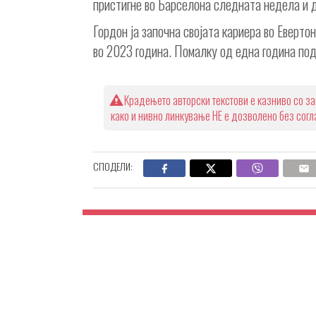
пристигне во Барселона следната недела и д
Гордон ја започна својата кариера во Еверто
во 2023 година. Помалку од една година подо
Крадењето авторски текстови е казниво со за
како и нивно линкување НЕ е дозволено без сог
СПОДЕЛИ: