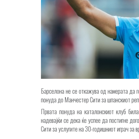
Барселона не се откажува од намерата да г
понуда до Манчестер Сити за шпанскиот реп
Првата понуда на каталонскиот клуб била
надевајќи се дека ќе успее да постигне до
Сити за услугите на 30-годишниот играч за в