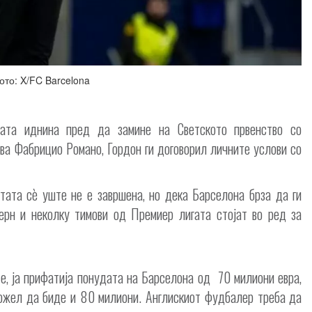
ото: X/FC Barcelona
ата иднина пред да замине на Светското првенство со
ува Фабрицио Романо, Гордон ги договорил личните услови со
отата сè уште не е завршена, но дека Барселона брза да ги
ерн и неколку тимови од Премиер лигата стојат во ред за
е, ја прифатија понудата на Барселона од 70 милиони евра,
 можел да биде и 80 милиони. Англискиот фудбалер треба да