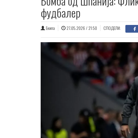
Бомба од Шпанија: Флик
фудбалер
Екипа
27.05.2026 / 21:50
СПОДЕЛИ: