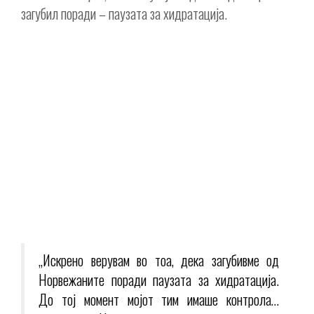
загубил поради – паузата за хидратација.
„Искрено верувам во тоа, дека загубивме од
Норвежаните поради паузата за хидратација.
До тој момент мојот тим имаше контрола…