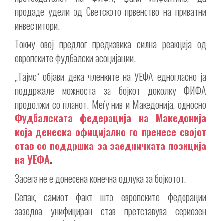
продаде удели од Светското првенство на приватни
инвеститори.
Токму овој предлог предизвика силна реакција од
европските фудбалски асоцијации.
„Тајмс“ објави дека членките на УЕФА едногласно ја
поддржале можноста за бојкот доколку ФИФА
продолжи со планот. Меѓу нив и Македонија, односно
Фудбалската федерација на Македонија
која денеска официјално го пренесе својот
став со поддршка за заедничката позиција
на УЕФА
.
Засега не е донесена конечна одлука за бојкотот.
Сепак, самиот факт што европските федерации
зазедоа унифициран став претставува сериозен