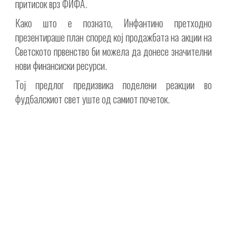
притисок врз ФИФА.
Како што е познато, Инфантино претходно
презентираше план според кој продажбата на акции на
Светското првенство би можела да донесе значителни
нови финансиски ресурси.
Тој предлог предизвика поделени реакции во
фудбалскиот свет уште од самиот почеток.