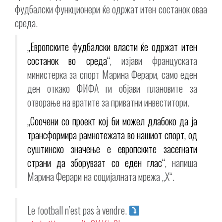
фудбалски функционери ќе одржат итен состанок оваа
среда.
„Европските фудбалски власти ќе одржат итен
состанок во среда“
, изјави француската
министерка за спорт Марина Ферари, само еден
ден откако ФИФА ги објави плановите за
отворање на вратите за приватни инвеститори.
„Соочени со проект кој би можел длабоко да ја
трансформира рамнотежата во нашиот спорт, од
суштинско значење е европските засегнати
страни да зборуваат со еден глас“
, напиша
Марина Ферари на социјалната мрежа „X“.
Le football n’est pas à vendre.