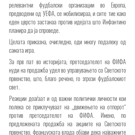
релевантни фудбалски организации во Европа,
предводени од УЕФА, се мобилизираа, и сите тие како
еден цврсто застанаа против идејата што Инфантино
планира да ја спроведе.
Целата приказна, очигледно, оди многу подалеку од
самата игра.
За прв пат во историјата, претседателот на ФИФА
нуди на продажба удел во управувањето со Светското
првенство, што, благо речено, го згрози фудбалскиот
свет.
Реакции доаѓаат и од важни политички личности кои
полека се приклучуваат на „движењето на отпорот“
против претседателот на ФИФА. Имено, по
предложената продажба на акциите на Светското
првенство, француската влада објави дека најважните