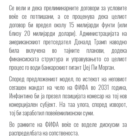
Се вели и дека прелиминарните договори за условите
веќе се потпишани, а се проценува дека целиот
договор би вредел околу 15 милијарди фунти (или
близу 20 милијарди долари). Администрацијата на
американскиот претседател Доналд Трамп наводно
била вклучена во тајните планови, додека
финансиската структура и управувањето со целиот
процес го води банкарскиот гигант Џеј Пи Морган.
Според предложениот модел, по истекот на неговиот
сегашен мандат на чело на ФИФА во 2031 година,
Инфантино би ја презел позицијата комесар на тој нов
комерцијален субјект. На таа улога, според изворот,
тој би заработил повеќемилионски суми.
Во рамките на ФИФА веќе се воделе дискусии за
распределбата на сопственоста.