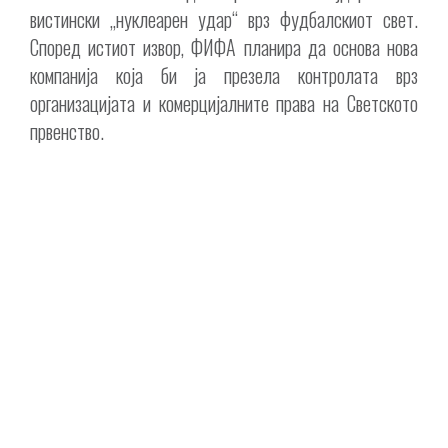
вистински „нуклеарен удар“ врз фудбалскиот свет.
Според истиот извор, ФИФА планира да основа нова
компанија која би ја презела контролата врз
организацијата и комерцијалните права на Светското
првенство.