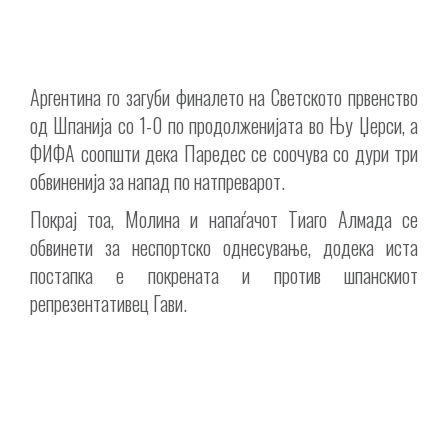
Аргентина го загуби финалето на Светското првенство
од Шпанија со 1-0 по продолженијата во Њу Џерси, а
ФИФА соопшти дека Паредес се соочува со дури три
обвиненија за напад по натпреварот.
Покрај тоа, Молина и напаѓачот Тиаго Алмада се
обвинети за неспортско однесување, додека иста
постапка е покрената и против шпанскиот
репрезентативец Гави.