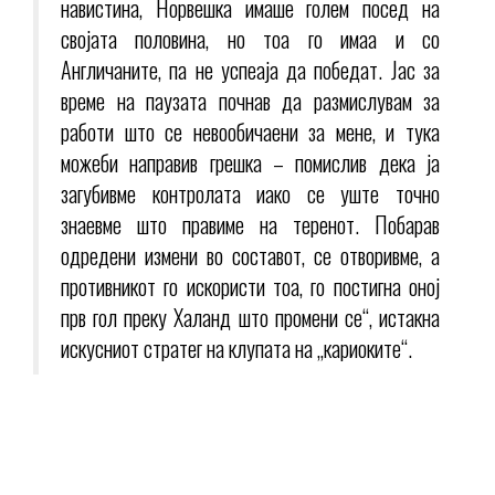
навистина, Норвешка имаше голем посед на
својата половина, но тоа го имаа и со
Англичаните, па не успеаја да победат. Јас за
време на паузата почнав да размислувам за
работи што се невообичаени за мене, и тука
можеби направив грешка – помислив дека ја
загубивме контролата иако се уште точно
знаевме што правиме на теренот. Побарав
одредени измени во составот, се отворивме, а
противникот го искористи тоа, го постигна оној
прв гол преку Халанд што промени се“, истакна
искусниот стратег на клупата на „кариоките“.