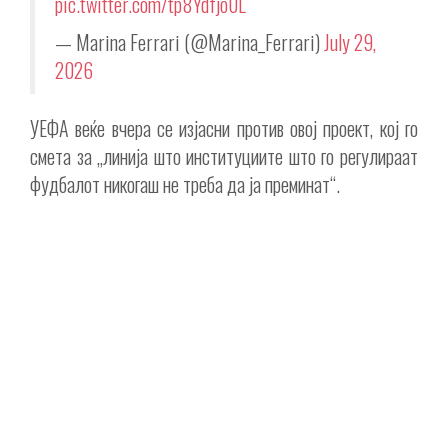
pic.twitter.com/tp8Ydfjo0L
— Marina Ferrari (@Marina_Ferrari)
July 29,
2026
УЕФА веќе вчера се изјасни против овој проект, кој го
смета за „линија што институциите што го регулираат
фудбалот никогаш не треба да ја преминат“.