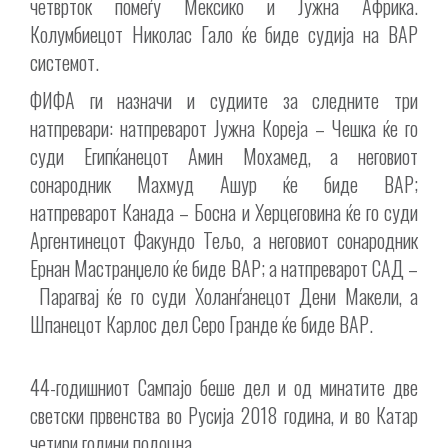
четврток помеѓу Мексико и Јужна Африка.
Колумбиецот Николас Гало ќе биде судија на ВАР
системот.
ФИФА ги назначи и судиите за следните три
натпревари: натпреварот Јужна Кореја – Чешка ќе го
суди Египќанецот Амин Мохамед, а неговиот
сонародник Махмуд Ашур ќе биде ВАР;
натпреварот Канада – Босна и Херцеговина ќе го суди
Аргентинецот Факундо Тељо, а неговиот сонародник
Ернан Мастранџело ќе биде ВАР; а натпреварот САД –
Парагвај ќе го суди Холанѓанецот Дени Макели, а
Шпанецот Карлос дел Серо Гранде ќе биде ВАР.
44-годишниот Сампајо беше дел и од минатите две
светски првенства во Русија 2018 година, и во Катар
четири години подоцна.