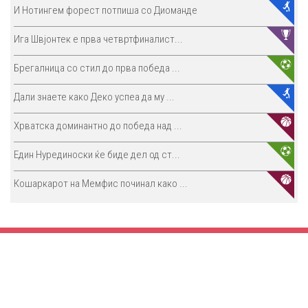
И Нотингем форест потпиша со Диоманде
Ига Швјонтек е прва четвртфиналист...
Брегалница со стил до прва победа ...
Дали знаете како Деко успеа да му ...
Хрватска доминантно до победа над ...
Един Нурединоски ќе биде дел од ст...
Кошаркарот на Мемфис починал како ...