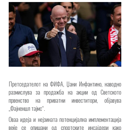
Претседателот на ФИФА, Џани Инфантино, наводно
размислува за продажба на акции од Светското
првенство на приватни инвеститори, објавува
„Фајненшл тајмс“.
Оваа идеја и нејзината потенцијална имплементација
веќе се опишани од спортските инсајдери како