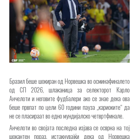
Бразил беше шокиран од Норвешка во осминафиналето
од СП 2026, шлаканица за селекторот Карло
Анчелоти и неговите фудбалери ако се знае дека ова
беше првпат по цели 60 години пауза „кариоките“ да
не се пласираат во едно мундијалско четвртфинале.
Анчелоти во својата последна изјава се осврна на тој
шокантен пораз, истакнувајќи дека од Норвешка