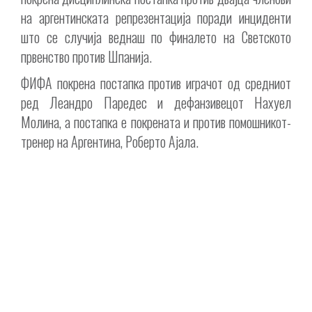
на аргентинската репрезентација поради инциденти
што се случија веднаш по финалето на Светското
првенство против Шпанија.
ФИФА покрена постапка против играчот од средниот
ред Леандро Паредес и дефанзивецот Нахуел
Молина, а постапка е покрената и против помошникот-
тренер на Аргентина, Роберто Ајала.