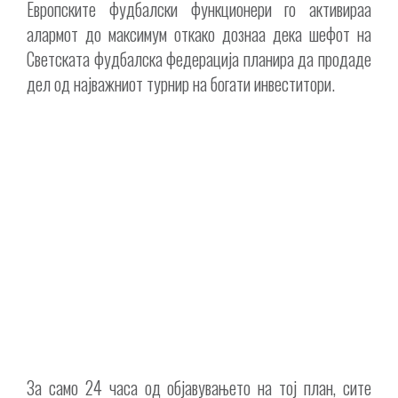
Европските фудбалски функционери го активираа
алармот до максимум откако дознаа дека шефот на
Светската фудбалска федерација планира да продаде
дел од најважниот турнир на богати инвеститори.
За само 24 часа од објавувањето на тој план, сите