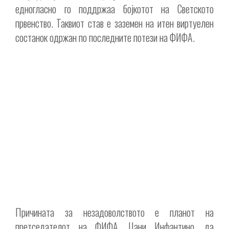
едногласно го поддржаа бојкотот на Светското
првенство. Таквиот став е заземен на итен виртуелен
состанок одржан по последните потези на ФИФА.
Причината за незадоволството е планот на
претседателот на ФИФА, Џани Инфантино, да