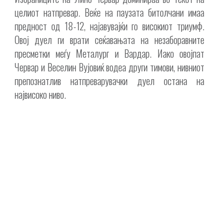
целиот натпревар. Веќе на паузата битолчани имаа
предност од 18-12, најавувајќи го високиот триумф.
Овој дуел ги врати сеќавањата на незаборавните
пресметки меѓу Металург и Вардар. Иако овојпат
Червар и Веселин Вујовиќ водеа други тимови, нивниот
препознатлив натпреварувачки дуел остана на
највисоко ниво.