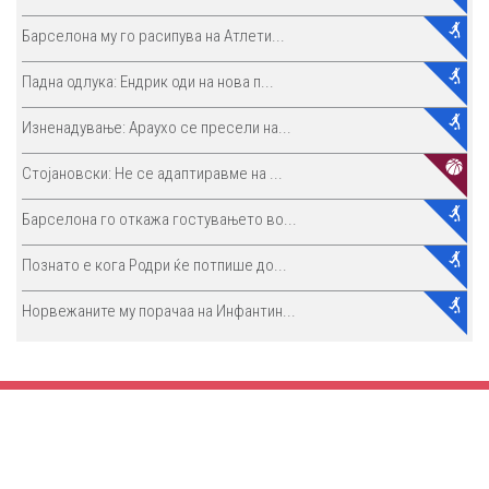
Барселона му го расипува на Атлети...
Падна одлука: Ендрик оди на нова п...
Изненадување: Араухо се пресели на...
Стојановски: Не се адаптиравме на ...
Барселона го откажа гостувањето во...
Познато е кога Родри ќе потпише до...
Норвежаните му порачаа на Инфантин...