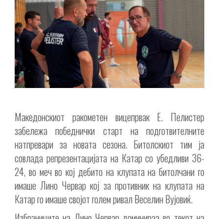
Македонскиот ракометен вицепрвак Е. Пелистер
забележа победнички старт на подготвителните
натпревари за новата сезона. Битолскиот тим ја
совлада репрезентацијата на Катар со убедливи 36-
24, во меч во кој дебито на клупата на битолчани го
имаше Лино Червар кој за противник на клупата на
Катар го имаше својот голем ривал Веселин Вујовиќ.
Избраниците на Лино Червар доминираа во текот на