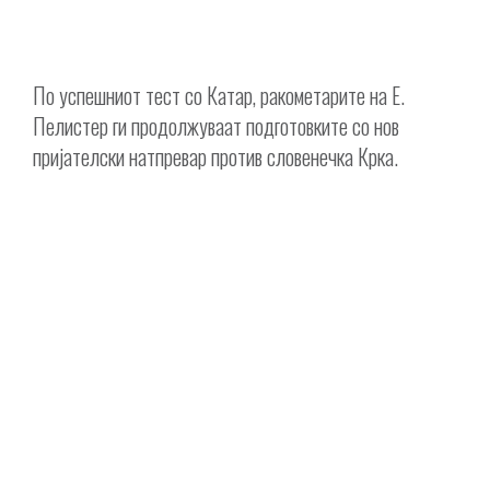
По успешниот тест со Катар, ракометарите на Е.
Пелистер ги продолжуваат подготовките со нов
пријателски натпревар против словенечка Крка.