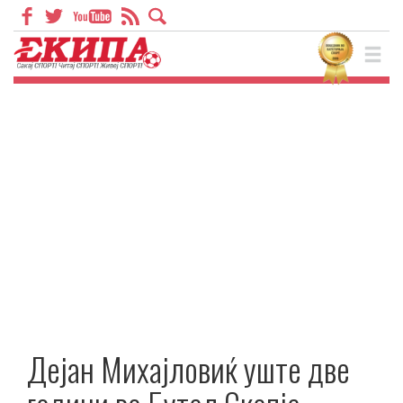
Дејан Михајловиќ уште две