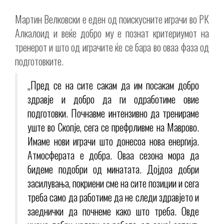
Мартин Велковски е еден од поискусните играчи во РК
Алкалоид и веќе добро му е познат критериумот на
тренерот и што од играчите ќе се бара во оваа фаза од
подготовките.
„Пред се на сите сакам да им посакам добро
здравје и добро да ги одработиме овие
подготовки. Почнавме интензивно да тренираме
уште во Скопје, сега се префрливме на Маврово.
Имаме нови играчи што донесоа нова енергија.
Атмосферата е добра. Оваа сезона мора да
бидеме подобри од минатата. Дојдоа добри
засилувања, покриени сме на сите позиции и сега
треба само да работиме да не следи здравјето и
заеднички да почнеме како што треба. Овде