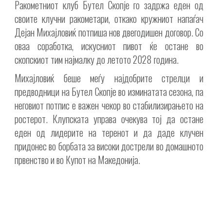
Ракометниот клуб Бутел Скопје го задржа еден од
своите клучни ракометари, откако кружниот напаѓач
Дејан Михајловиќ потпиша нов двегодишен договор. Со
оваа соработка, искусниот пивот ќе остане во
скопскиот тим најмалку до летото 2028 година.
Михајловиќ беше меѓу најдобрите стрелци и
предводници на Бутел Скопје во изминатата сезона, па
неговиот потпис е важен чекор во стабилизирањето на
ростерот. Клупската управа очекува тој да остане
еден од лидерите на теренот и да даде клучен
придонес во борбата за високи дострели во домашното
првенство и во Купот на Македонија.