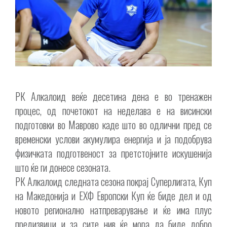
РК Алкалоид веќе десетина дена е во тренажен
процес, од почетокот на неделава е на висински
подготовки во Маврово каде што во одлични пред сe
временски услови акумулира енергија и ја подобрува
физичката подготвеност за претстојните искушенија
што ќе ги донесе сезоната.
РК Алкалоид следната сезона покрај Суперлигата, Куп
на Македонија и ЕХФ Европски Куп ќе биде дел и од
новото регионално натпреварување и ќе има плус
предизвици и за сите нив ќе мора да биде добро