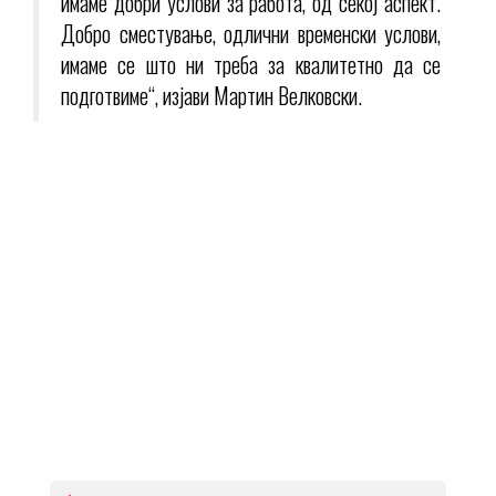
имаме добри услови за работа, од секој аспект.
Добро сместување, одлични временски услови,
имаме се што ни треба за квалитетно да се
подготвиме“, изјави Мартин Велковски.