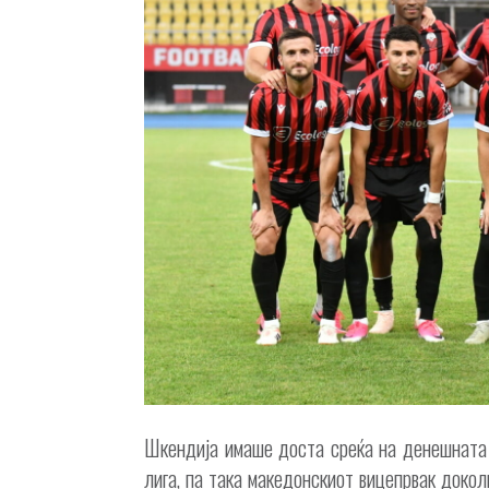
Шкендија имаше доста среќа на денешната 
лига, па така македонскиот вицепрвак докол