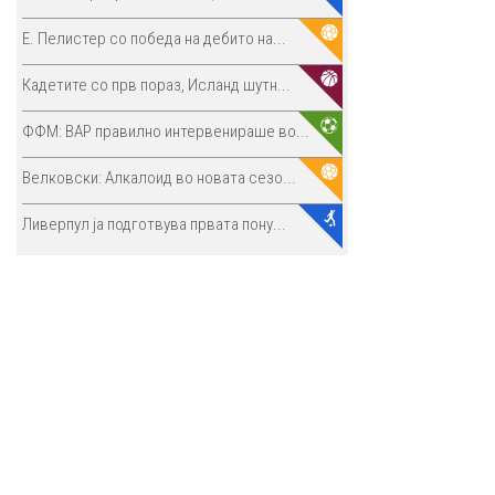
E. Пелистер со победа на дебито на...
Кадетите со прв пораз, Исланд шутн...
ФФМ: ВАР правилно интервенираше во...
Велковски: Алкалоид во новата сезо...
Ливерпул ја подготвува првата пону...