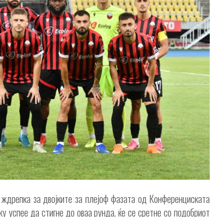
ждрепка за двојките за плејоф фазата од Конференциската
ку успее да стигне до оваа рунда, ќе се сретне со подобриот