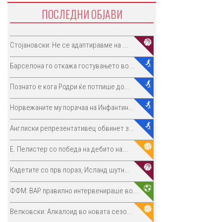
ПОСЛЕДНИ ОБЈАВИ
Стојановски: Не се адаптиравме на ...
Барселона го откажа гостувањето во...
Познато е кога Родри ќе потпише до...
Норвежаните му порачаа на Инфантин...
Англиски репрезентативец обвинет з...
E. Пелистер со победа на дебито на...
Кадетите со прв пораз, Исланд шутн...
ФФМ: ВАР правилно интервенираше во...
Велковски: Алкалоид во новата сезо...