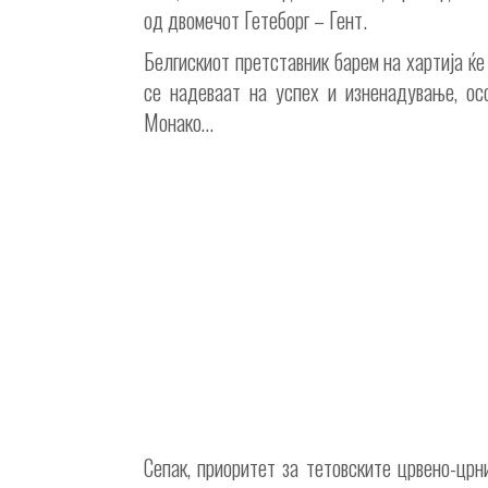
од двомечот Гетеборг – Гент.
Белгискиот претставник барем на хартија ќе
се надеваат на успех и изненадување, осо
Монако…
Сепак, приоритет за тетовските црвено-цр