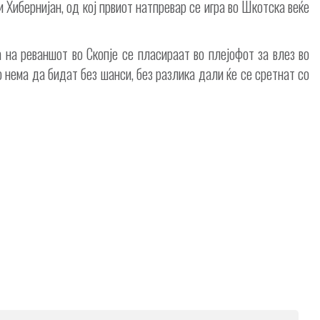
и Хибернијан, од кој првиот натпревар се игра во Шкотска веќе
 на реваншот во Скопје се пласираат во плејофот за влез во
нема да бидат без шанси, без разлика дали ќе се сретнат со