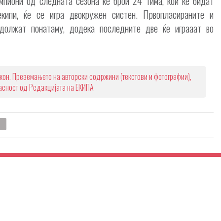
пиони од следната сезона ќе брои 24 тима, кои ќе бидат
кипи, ќе се игра двокружен систен. Првопласираните и
одолжат понатаму, додека последните две ќе играаат во
кон. Преземањето на авторски содржини (текстови и фотографии),
ласност од Редакцијата на ЕКИПА