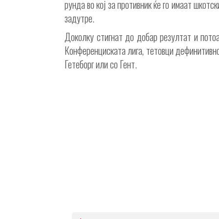
рунда во кој за противник ќе го имаат шкотск
задутре.
Доколку стигнат до добар резултат и потоа
Конференциската лига, тетовци дефинитивно 
Гетеборг или со Гент.