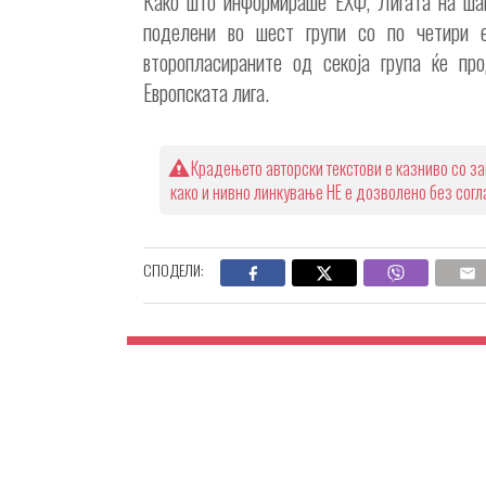
Како што информираше ЕХФ, Лигата на шам
поделени во шест групи со по четири е
второпласираните од секоја група ќе пр
Европската лига.
Крадењето авторски текстови е казниво со за
како и нивно линкување НЕ е дозволено без сог
СПОДЕЛИ: