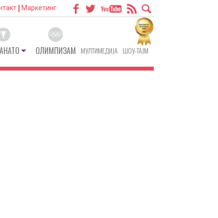
нтакт
Маркетинг
АНАТО
ОЛИМПИЗАМ
МУЛТИМЕДИЈА
ШОУ-ТАЈМ