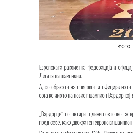
ФОТО: 
Европската ракометна федерација и официј
Лигата на шампиони.
А, со објавата на списокот и официјалната
сега во името на новиот шампион Вардар кој
„Вардарци“ по четири години повторно се в
пред себе, како двократен европски шампион 