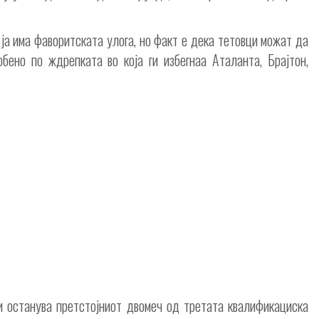
 ја има фаворитската улога, но факт е дека тетовци можат да
бено по ждрепката во која ги избегнаа Аталанта, Брајтон,
ни останува претстојниот двомеч од третата квалификациска