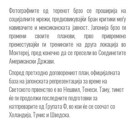
Фотографиите од теренот брзо се проширија на
социјалните мрежи, предизвикувајќи бран критики меѓу
навивачите и мексиканската јавност. Јапонија брзо ги
промени своите планови, прво привремено
преместувајќи ги тренинзите на друга локација во
Монтереј, пред конечно да се пресели во Соединетите
Американски Држави.
Според претходно договорениот план, официјалната
база на јапонската репрезентација за време на
Светското првенство е во Нешвил, Тенеси. Таму, тимот
ќе ги продолжи последните подготовки за
натпреварите од Групата Ф, во кои ќе се соочат со
Холандија, Тунис и Шведска.