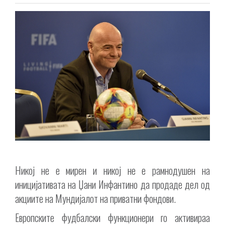
Никој не е мирен и никој не е рамнодушен на
иницијативата на Џани Инфантино да продаде дел од
акциите на Мундијалот на приватни фондови.
Европските фудбалски функционери го активираа