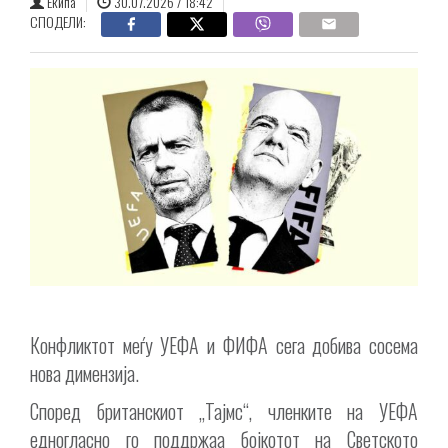
Екипа
30.07.2026 / 18:42
СПОДЕЛИ:
Конфликтот меѓу УЕФА и ФИФА сега добива сосема
нова димензија.
Според британскиот „Тајмс“, членките на УЕФА
едногласно го поддржаа бојкотот на Светското