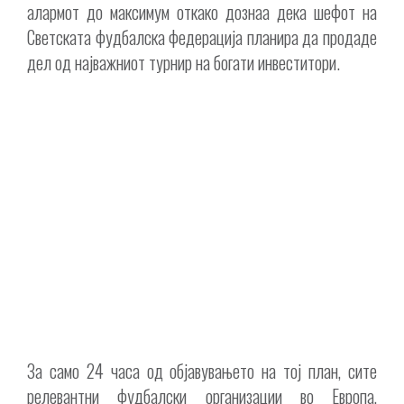
алармот до максимум откако дознаа дека шефот на
Светската фудбалска федерација планира да продаде
дел од најважниот турнир на богати инвеститори.
За само 24 часа од објавувањето на тој план, сите
релевантни фудбалски организации во Европа,