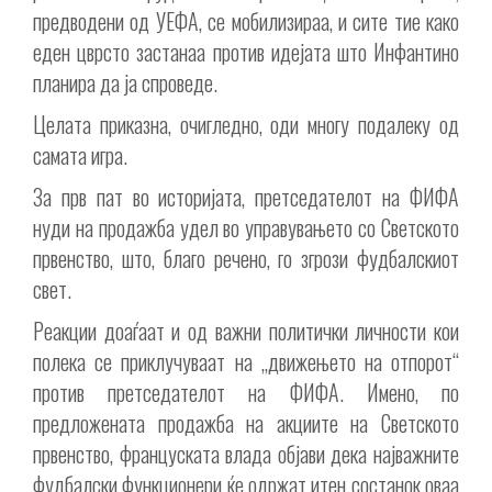
предводени од УЕФА, се мобилизираа, и сите тие како
еден цврсто застанаа против идејата што Инфантино
планира да ја спроведе.
Целата приказна, очигледно, оди многу подалеку од
самата игра.
За прв пат во историјата, претседателот на ФИФА
нуди на продажба удел во управувањето со Светското
првенство, што, благо речено, го згрози фудбалскиот
свет.
Реакции доаѓаат и од важни политички личности кои
полека се приклучуваат на „движењето на отпорот“
против претседателот на ФИФА. Имено, по
предложената продажба на акциите на Светското
првенство, француската влада објави дека најважните
фудбалски функционери ќе одржат итен состанок оваа