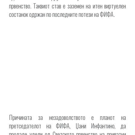
првенство. Таквиот став е заземен на итен виртуелен
состанок одржан по последните потези на ФИФА.
Причината за незадоволството е планот на
претседателот на ФИФА, Џани Инфантино, да
продаде удели од Светското првенство на приватни