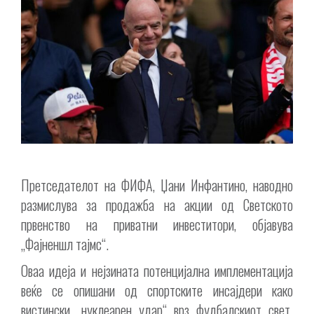
Претседателот на ФИФА, Џани Инфантино, наводно
размислува за продажба на акции од Светското
првенство на приватни инвеститори, објавува
„Фајненшл тајмс“.
Оваа идеја и нејзината потенцијална имплементација
веќе се опишани од спортските инсајдери како
вистински „нуклеарен удар“ врз фудбалскиот свет.