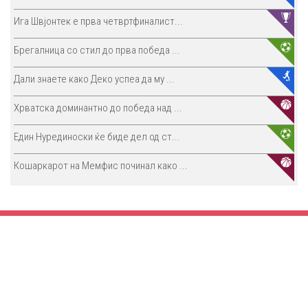
Ига Швјонтек е прва четвртфиналист...
Брегалница со стил до прва победа ...
Дали знаете како Деко успеа да му ...
Хрватска доминантно до победа над ...
Един Нурединоски ќе биде дел од ст...
Кошаркарот на Мемфис починал како ...