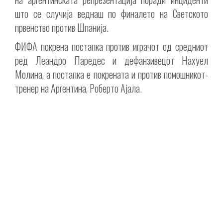
што се случија веднаш по финалето на Светското
првенство против Шпанија.
ФИФА покрена постапка против играчот од средниот
ред Леандро Паредес и дефанзивецот Нахуел
Молина, а постапка е покрената и против помошникот-
тренер на Аргентина, Роберто Ајала.