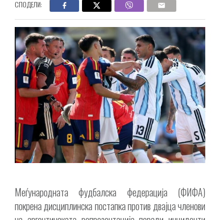
СПОДЕЛИ:
Меѓународната фудбалска федерација (ФИФА)
покрена дисциплинска постапка против двајца членови
на аргентинската репрезентација поради инциденти