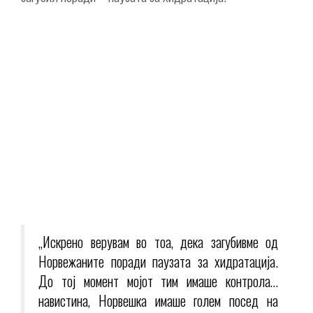
„Искрено верувам во тоа, дека загубивме од
Норвежаните поради паузата за хидратација.
До тој момент мојот тим имаше контрола…
навистина, Норвешка имаше голем посед на