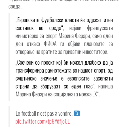
среда.
„Европските фудбалски власти ќе одржат итен
состанок во среда“
, изјави француската
министерка за спорт Марина Ферари, само еден
ден откако ФИФА ги објави плановите за
отворање на вратите за приватни инвеститори.
„Соочени со проект кој би можел длабоко да ја
трансформира рамнотежата во нашиот спорт, од
суштинско значење е европските засегнати
страни да зборуваат со еден глас“
, напиша
Марина Ферари на социјалната мрежа „X“.
Le football n’est pas à vendre.
pic.twitter.com/tp8Ydfjo0L