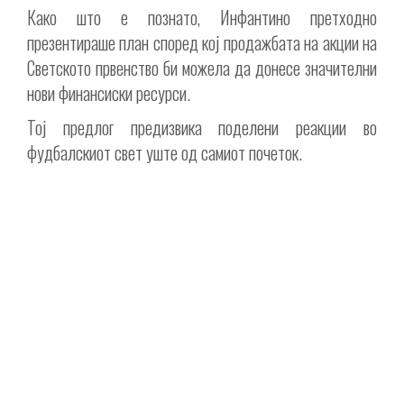
Како што е познато, Инфантино претходно
презентираше план според кој продажбата на акции на
Светското првенство би можела да донесе значителни
нови финансиски ресурси.
Тој предлог предизвика поделени реакции во
фудбалскиот свет уште од самиот почеток.