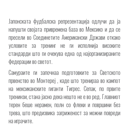
Јапонската фудбалска репрезентација одлучи да ја
напушти својата привремена база во Мексико и да се
пресели во Соединетите Американски Држави откако
условите за тренинг не ги исполнија високите
стандарди што ги очекува една од најорганизираните
федерации во светот.
Самураите ги започнаа подготовките за Светското
првенство во Монтереј , каде што тренираа во кампот
на мексиканските гиганти Тигрес. Сепак, по првите
тренинзи, стана јасно дека нешто не е во ред. Главниот
терен беше нерамен, полн со флеки и површини без
трева, што предизвика загриженост за можни повреди
на играчите.