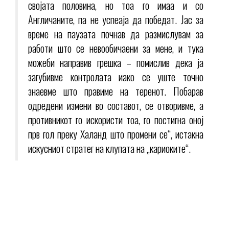
својата половина, но тоа го имаа и со
Англичаните, па не успеаја да победат. Јас за
време на паузата почнав да размислувам за
работи што се невообичаени за мене, и тука
можеби направив грешка – помислив дека ја
загубивме контролата иако се уште точно
знаевме што правиме на теренот. Побарав
одредени измени во составот, се отворивме, а
противникот го искористи тоа, го постигна оној
прв гол преку Халанд што промени се“, истакна
искусниот стратег на клупата на „кариоките“.