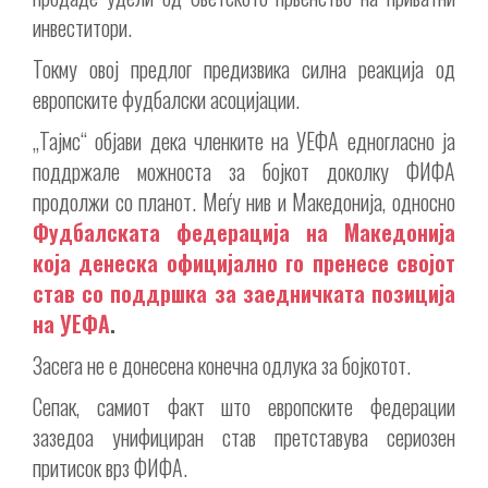
инвеститори.
Токму овој предлог предизвика силна реакција од
европските фудбалски асоцијации.
„Тајмс“ објави дека членките на УЕФА едногласно ја
поддржале можноста за бојкот доколку ФИФА
продолжи со планот. Меѓу нив и Македонија, односно
Фудбалската федерација на Македонија
која денеска официјално го пренесе својот
став со поддршка за заедничката позиција
на УЕФА
.
Засега не е донесена конечна одлука за бојкотот.
Сепак, самиот факт што европските федерации
зазедоа унифициран став претставува сериозен
притисок врз ФИФА.