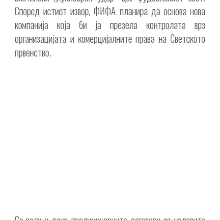
Според истиот извор, ФИФА планира да основа нова
компанија која би ја презела контролата врз
организацијата и комерцијалните права на Светското
првенство.
Се вели и дека прелиминарните договори за условите