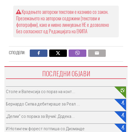
Крадењето авторски текстови е казниво со закон.
Преземањето на авторски содржини (текстови и
фотографии), како и нивно линкување НЕ е дозволено
без согласност од Редакцијата на ЕКИПА
СПОДЕЛИ:
ПОСЛЕДНИ ОБЈАВИ
Столе и Валенсија со пораз на конт...
Бернардо Силва дебитираше за Реал ...
„Делии“ со порака за Вучиќ: Додека...
И Нотингем форест потпиша со Диоманде