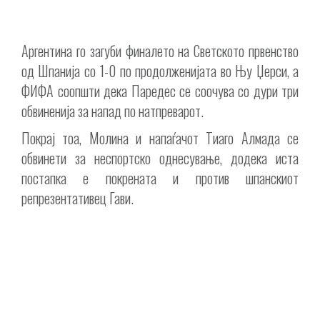
Аргентина го загуби финалето на Светското првенство
од Шпанија со 1-0 по продолженијата во Њу Џерси, а
ФИФА соопшти дека Паредес се соочува со дури три
обвиненија за напад по натпреварот.
Покрај тоа, Молина и напаѓачот Тиаго Алмада се
обвинети за неспортско однесување, додека иста
постапка е покрената и против шпанскиот
репрезентативец Гави.