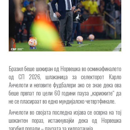
Бразил беше шокиран од Норвешка во осминафиналето
од СП 2026, шлаканица за селекторот Карло
Анчелоти и неговите фудбалери ако се знае дека ова
беше првпат по цели 60 години пауза „кариоките“ да
не се пласираат во едно мундијалско четвртфинале.
Анчелоти во својата последна изјава се осврна на тој
шокантен пораз, истакнувајќи дека од Норвешка
загубил поради – паузата за хидратација.