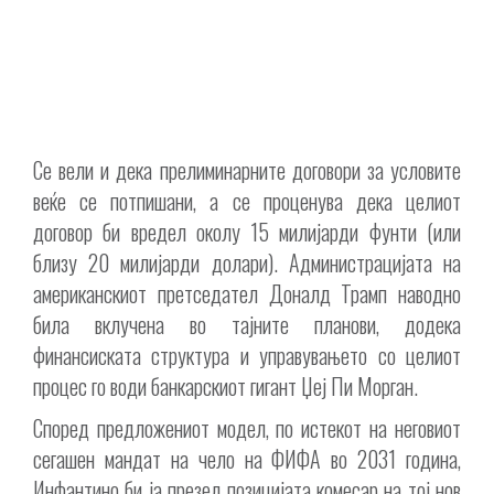
Се вели и дека прелиминарните договори за условите
веќе се потпишани, а се проценува дека целиот
договор би вредел околу 15 милијарди фунти (или
близу 20 милијарди долари). Администрацијата на
американскиот претседател Доналд Трамп наводно
била вклучена во тајните планови, додека
финансиската структура и управувањето со целиот
процес го води банкарскиот гигант Џеј Пи Морган.
Според предложениот модел, по истекот на неговиот
сегашен мандат на чело на ФИФА во 2031 година,
Инфантино би ја презел позицијата комесар на тој нов