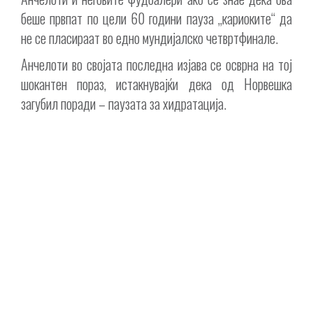
беше првпат по цели 60 години пауза „кариоките“ да
не се пласираат во едно мундијалско четвртфинале.
Анчелоти во својата последна изјава се осврна на тој
шокантен пораз, истакнувајќи дека од Норвешка
загубил поради – паузата за хидратација.