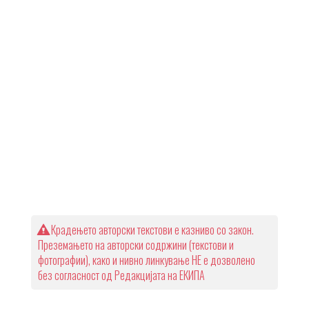
Крадењето авторски текстови е казниво со закон.
Преземањето на авторски содржини (текстови и
фотографии), како и нивно линкување НЕ е дозволено
без согласност од Редакцијата на ЕКИПА