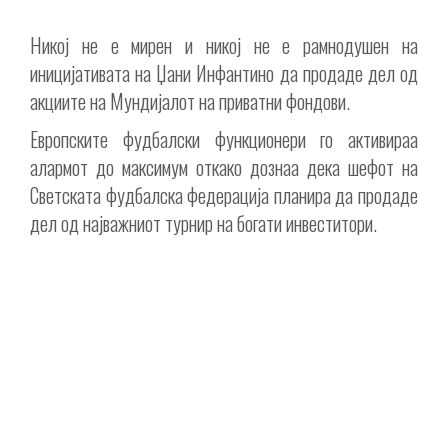
Никој не е мирен и никој не е рамнодушен на
иницијативата на Џани Инфантино да продаде дел од
акциите на Мундијалот на приватни фондови.
Европските фудбалски функционери го активираа
алармот до максимум откако дознаа дека шефот на
Светската фудбалска федерација планира да продаде
дел од најважниот турнир на богати инвеститори.