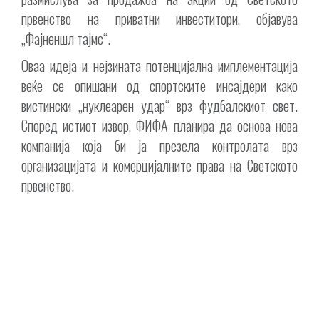
првенство на приватни инвеститори, објавува
„Фајненшл тајмс“.
Оваа идеја и нејзината потенцијална имплементација
веќе се опишани од спортските инсајдери како
вистински „нуклеарен удар“ врз фудбалскиот свет.
Според истиот извор, ФИФА планира да основа нова
компанија која би ја презела контролата врз
организацијата и комерцијалните права на Светското
првенство.