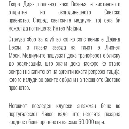
Евора Дијаз, попознат како Возиња, е вистинското
откритие на овогодинешното Светско
првенство. Според светските медиуми, тој сега би
можел да потпише за Интер Мајами.
Станува збор за клуб во кој ко-сопственик е Дејвид
Бекам, а главна ѕвезда на тимот е Лионел
Меси. Медиумите пишуваат дека трансферот е блиску
до реализација, што значи дека наскоро ќе стане
соиграч на капитенот на аргентинската репрезентација,
кого го излуди со своите одбрани на тековното Светско
првенство.
Неговиот последен клупски ангажман беше во
португалскиот Чавес, каде што неговата пазарна
вредност беше проценета на само 50.000 евра.