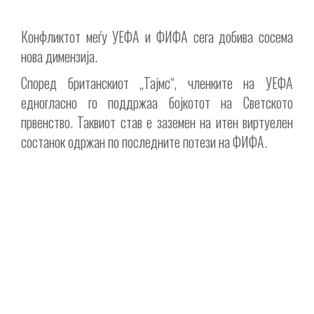
Конфликтот меѓу УЕФА и ФИФА сега добива сосема
нова димензија.
Според британскиот „Тајмс“, членките на УЕФА
едногласно го поддржаа бојкотот на Светското
првенство. Таквиот став е заземен на итен виртуелен
состанок одржан по последните потези на ФИФА.