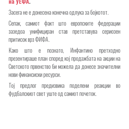
на УЕФА
.
Засега не е донесена конечна одлука за бојкотот.
Сепак, самиот факт што европските федерации
зазедоа унифициран став претставува сериозен
притисок врз ФИФА.
Како што е познато, Инфантино претходно
презентираше план според кој продажбата на акции на
Светското првенство би можела да донесе значителни
нови финансиски ресурси.
Тој предлог предизвика поделени реакции во
фудбалскиот свет уште од самиот почеток.