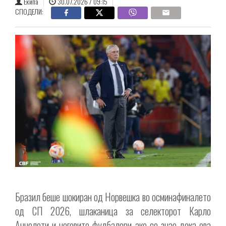
Екипа
30.07.2026 / 09:15
СПОДЕЛИ:
Бразил беше шокиран од Норвешка во осминафиналето
од СП 2026, шлаканица за селекторот Карло
Анчелоти и неговите фудбалери ако се знае дека ова