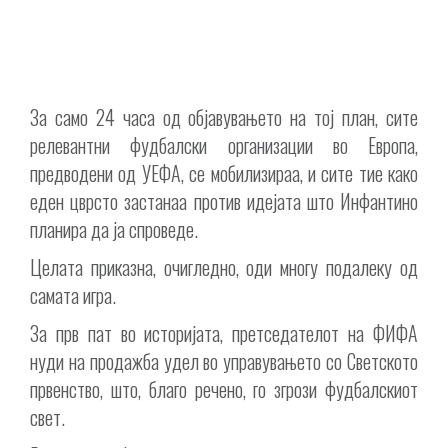
За само 24 часа од објавувањето на тој план, сите
релевантни фудбалски организации во Европа,
предводени од УЕФА, се мобилизираа, и сите тие како
еден цврсто застанаа против идејата што Инфантино
планира да ја спроведе.
Целата приказна, очигледно, оди многу подалеку од
самата игра.
За прв пат во историјата, претседателот на ФИФА
нуди на продажба удел во управувањето со Светското
првенство, што, благо речено, го згрози фудбалскиот
свет.