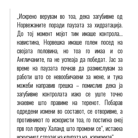
„Искрено верувам во тоа, дека загубивме од
Норвежаните поради паузата за хидратација.
До тој момент мојот тим имаше контрола…
навистина, Норвешка имаше голем посед на
својата половина, но тоа го имаа и со
Англичаните, па не успеаја да победат. Јас за
време на паузата почнав да размислувам за
работи што се невообичаени за мене, и тука
можеби направив грешка – помислив дека ја
загубивме контролата иако се уште точно
знаевме што правиме на теренот. Побарав
одредени измени во составот, се отворивме, а
противникот го искористи тоа, го постигна оној
прв гол преку Халанд што промени се“, истакна
искусниот стратег на клупата на „кариоките“.