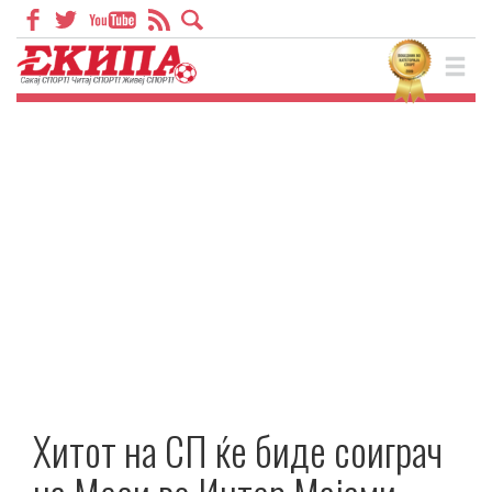
Хитот на СП ќе биде соиграч