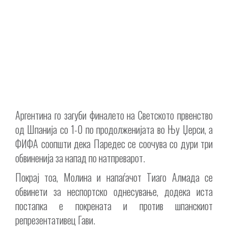
Аргентина го загуби финалето на Светското првенство
од Шпанија со 1-0 по продолженијата во Њу Џерси, а
ФИФА соопшти дека Паредес се соочува со дури три
обвиненија за напад по натпреварот.
Покрај тоа, Молина и напаѓачот Тиаго Алмада се
обвинети за неспортско однесување, додека иста
постапка е покрената и против шпанскиот
репрезентативец Гави.