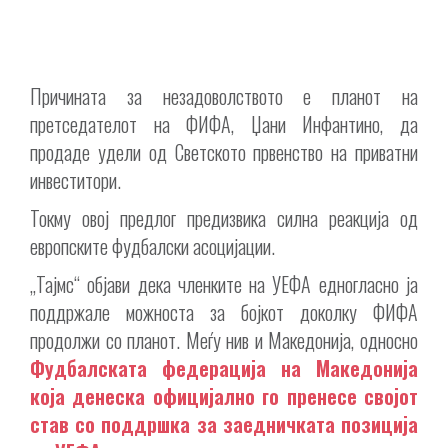
Причината за незадоволството е планот на
претседателот на ФИФА, Џани Инфантино, да
продаде удели од Светското првенство на приватни
инвеститори.
Токму овој предлог предизвика силна реакција од
европските фудбалски асоцијации.
„Тајмс“ објави дека членките на УЕФА едногласно ја
поддржале можноста за бојкот доколку ФИФА
продолжи со планот. Меѓу нив и Македонија, односно
Фудбалската федерација на Македонија
која денеска официјално го пренесе својот
став со поддршка за заедничката позиција