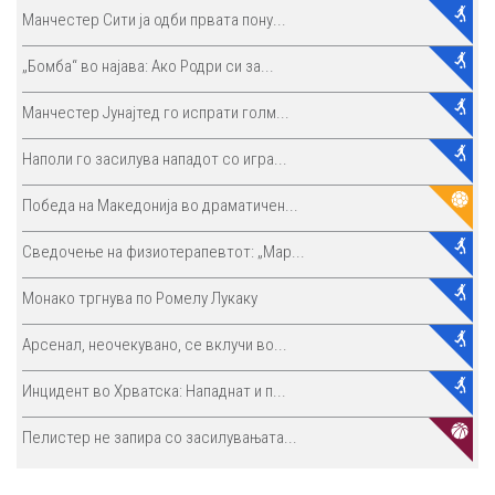
Манчестер Сити ја одби првата пону...
„Бомба“ во најава: Ако Родри си за...
Манчестер Јунајтед го испрати голм...
Наполи го засилува нападот со игра...
Победа на Македонија во драматичен...
Сведочење на физиотерапевтот: „Мар...
Монако тргнува по Ромелу Лукаку
Арсенал, неочекувано, се вклучи во...
Инцидент во Хрватска: Нападнат и п...
Пелистер не запира со засилувањата...