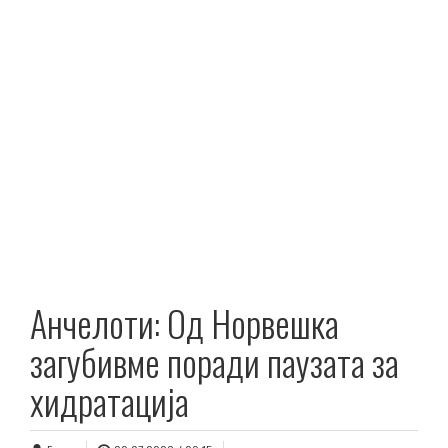
Анчелоти: Од Норвешка
загубивме поради паузата за
хидратација