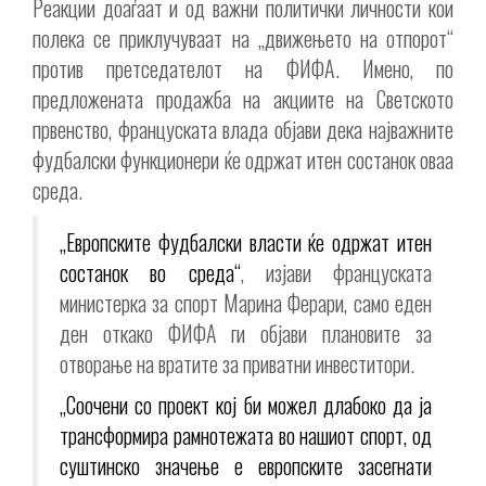
Реакции доаѓаат и од важни политички личности кои
полека се приклучуваат на „движењето на отпорот“
против претседателот на ФИФА. Имено, по
предложената продажба на акциите на Светското
првенство, француската влада објави дека најважните
фудбалски функционери ќе одржат итен состанок оваа
среда.
„Европските фудбалски власти ќе одржат итен
состанок во среда“
, изјави француската
министерка за спорт Марина Ферари, само еден
ден откако ФИФА ги објави плановите за
отворање на вратите за приватни инвеститори.
„Соочени со проект кој би можел длабоко да ја
трансформира рамнотежата во нашиот спорт, од
суштинско значење е европските засегнати