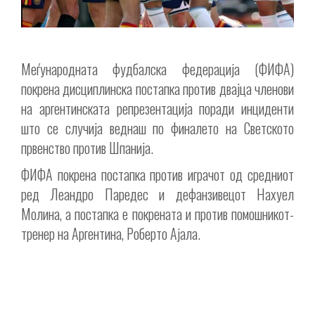
Меѓународната фудбалска федерација (ФИФА)
покрена дисциплинска постапка против двајца членови
на аргентинската репрезентација поради инциденти
што се случија веднаш по финалето на Светското
првенство против Шпанија.
ФИФА покрена постапка против играчот од средниот
ред Леандро Паредес и дефанзивецот Нахуел
Молина, а постапка е покрената и против помошникот-
тренер на Аргентина, Роберто Ајала.