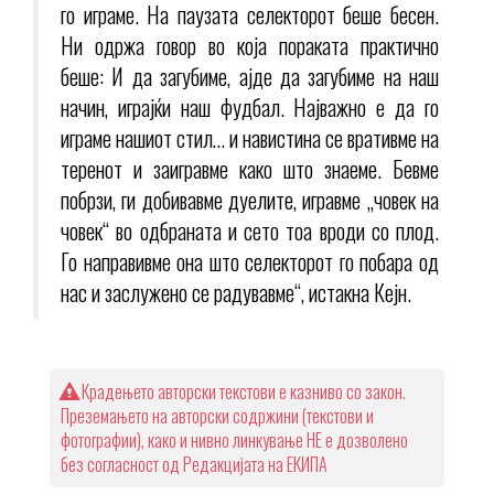
го играме. На паузата селекторот беше бесен.
Ни одржа говор во која пораката практично
беше: И да загубиме, ајде да загубиме на наш
начин, играјќи наш фудбал. Најважно е да го
играме нашиот стил… и навистина се вративме на
теренот и заигравме како што знаеме. Бевме
побрзи, ги добивавме дуелите, игравме „човек на
човек“ во одбраната и сето тоа вроди со плод.
Го направивме она што селекторот го побара од
нас и заслужено се радувавме“, истакна Кејн.
Крадењето авторски текстови е казниво со закон.
Преземањето на авторски содржини (текстови и
фотографии), како и нивно линкување НЕ е дозволено
без согласност од Редакцијата на ЕКИПА