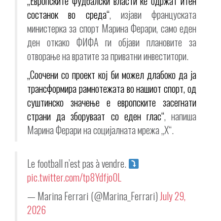
„Европските фудбалски власти ќе одржат итен
состанок во среда“
, изјави француската
министерка за спорт Марина Ферари, само еден
ден откако ФИФА ги објави плановите за
отворање на вратите за приватни инвеститори.
„Соочени со проект кој би можел длабоко да ја
трансформира рамнотежата во нашиот спорт, од
суштинско значење е европските засегнати
страни да зборуваат со еден глас“
, напиша
Марина Ферари на социјалната мрежа „X“.
Le football n’est pas à vendre.
pic.twitter.com/tp8Ydfjo0L
— Marina Ferrari (@Marina_Ferrari)
July 29,
2026