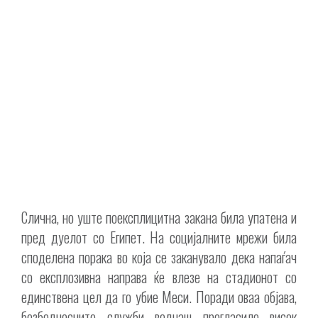
Слична, но уште поексплицитна закана била упатена и
пред дуелот со Египет. На социјалните мрежи била
споделена порака во која се заканувало дека напаѓач
со експлозивна направа ќе влезе на стадионот со
единствена цел да го убие Меси. Поради оваа објава,
безбедносните служби веднаш прогласиле висок