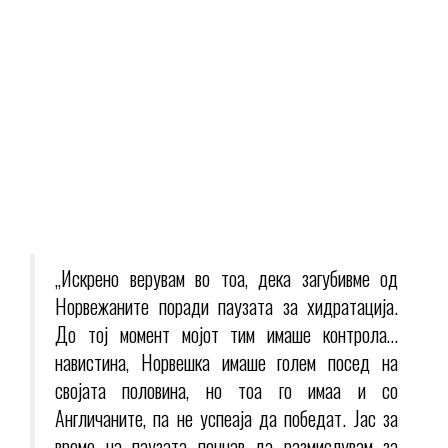
„Искрено верувам во тоа, дека загубивме од
Норвежаните поради паузата за хидратација.
До тој момент мојот тим имаше контрола…
навистина, Норвешка имаше голем посед на
својата половина, но тоа го имаа и со
Англичаните, па не успеаја да победат. Јас за
време на паузата почнав да размислувам за