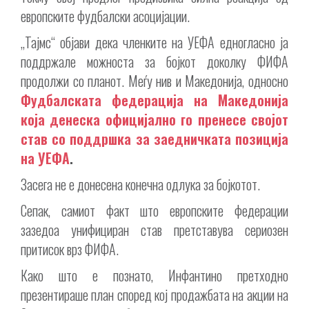
европските фудбалски асоцијации.
„Тајмс“ објави дека членките на УЕФА едногласно ја
поддржале можноста за бојкот доколку ФИФА
продолжи со планот. Меѓу нив и Македонија, односно
Фудбалската федерација на Македонија
која денеска официјално го пренесе својот
став со поддршка за заедничката позиција
на УЕФА
.
Засега не е донесена конечна одлука за бојкотот.
Сепак, самиот факт што европските федерации
зазедоа унифициран став претставува сериозен
притисок врз ФИФА.
Како што е познато, Инфантино претходно
презентираше план според кој продажбата на акции на