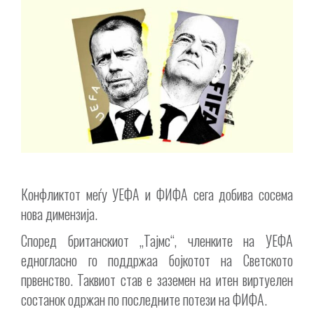
Конфликтот меѓу УЕФА и ФИФА сега добива сосема
нова димензија.
Според британскиот „Тајмс“, членките на УЕФА
едногласно го поддржаа бојкотот на Светското
првенство. Таквиот став е заземен на итен виртуелен
состанок одржан по последните потези на ФИФА.