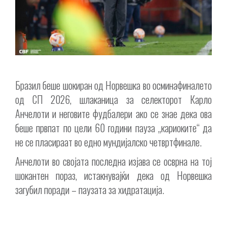
Бразил беше шокиран од Норвешка во осминафиналето
од СП 2026, шлаканица за селекторот Карло
Анчелоти и неговите фудбалери ако се знае дека ова
беше првпат по цели 60 години пауза „кариоките“ да
не се пласираат во едно мундијалско четвртфинале.
Анчелоти во својата последна изјава се осврна на тој
шокантен пораз, истакнувајќи дека од Норвешка
загубил поради – паузата за хидратација.