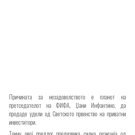
Причината за незадоволството е планот на
претседателот на ФИФА, Џани Инфантино, да
продаде удели од Светското првенство на приватни
инвеститори.
Токму овој предлог предизвика силна реакција од