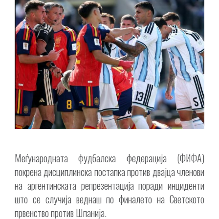
Меѓународната фудбалска федерација (ФИФА)
покрена дисциплинска постапка против двајца членови
на аргентинската репрезентација поради инциденти
што се случија веднаш по финалето на Светското
првенство против Шпанија.