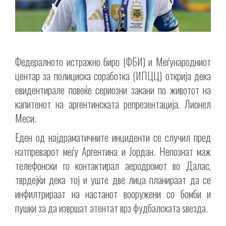
Федералното истражно биро (ФБИ) и Меѓународниот
центар за полициска соработка (ИПЦЦ) открија дека
евидентирале повеќе сериозни закани по животот на
капитенот на аргентинската репрезентација, Лионел
Меси.
Еден од најдраматичните инциденти се случил пред
натпреварот меѓу Аргентина и Јордан. Непознат маж
телефонски го контактирал аеродромот во Далас,
тврдејќи дека тој и уште две лица планираат да се
инфилтрираат на настанот вооружени со бомби и
пушки за да извршат атентат врз фудбалската ѕвезда.