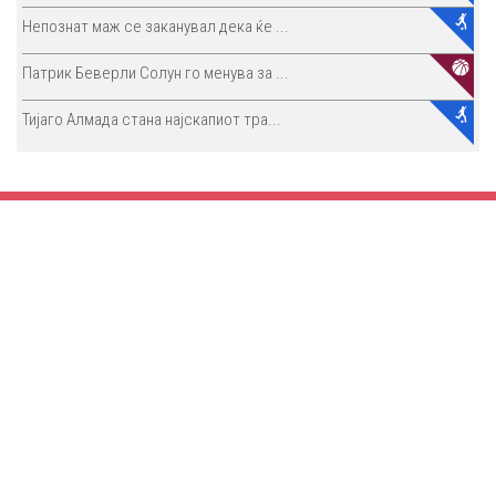
Непознат маж се заканувал дека ќе ...
Патрик Беверли Солун го менува за ...
Тијаго Алмада стана најскапиот тра...