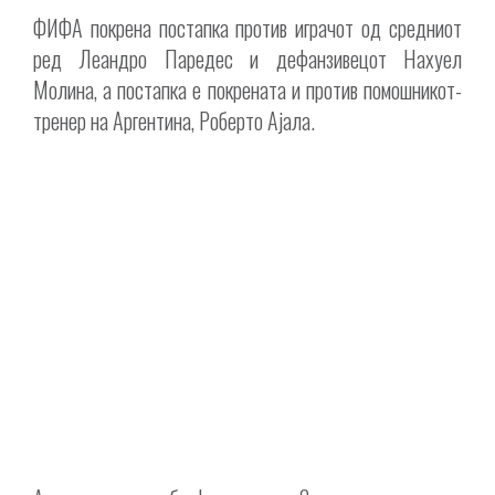
ФИФА покрена постапка против играчот од средниот
ред Леандро Паредес и дефанзивецот Нахуел
Молина, а постапка е покрената и против помошникот-
тренер на Аргентина, Роберто Ајала.