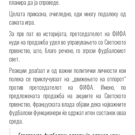
планира да ја спроведе.
Целата приказна, очигледно, оди многу подалеку од
самата игра.
За прв пат во историјата, претседателот на ФИФА
нуди на продажба удел во управувањето со Светското
првенство, што, благо речено, го згрози фудбалскиот
свет.
Реакции доаѓаат и од важни политички личности кои
полека се приклучуваат на „движењето на отпорот“
против претседателот на ФИФА. Имено, по
предложената продажба на акциите на Светското
првенство, француската влада објави дека најважните
фудбалски функционери ќе одржат итен состанок оваа
среда.