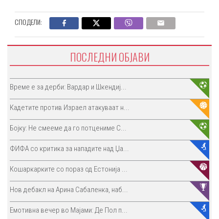
СПОДЕЛИ:
ПОСЛЕДНИ ОБЈАВИ
Време е за дерби: Вардар и Шкендиј...
Кадетите против Израел атакуваат н...
Бојку: Не смееме да го потцениме С...
ФИФА со критика за нападите над Џа...
Кошаркарките со пораз од Естонија ...
Нов дебакл на Арина Сабаленка, наб...
Емотивна вечер во Мајами: Де Пол п...