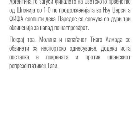
Аргентина го загуби финалето на Светското првенство
од Шпанија со 1-0 по продолженијата во Њу Џерси, а
ФИФА соопшти дека Паредес се соочува со дури три
обвиненија за напад по натпреварот.
Покрај тоа, Молина и напаѓачот Тиаго Алмада се
обвинети за неспортско однесување, додека иста
постапка е покрената и против шпанскиот
репрезентативец Гави.