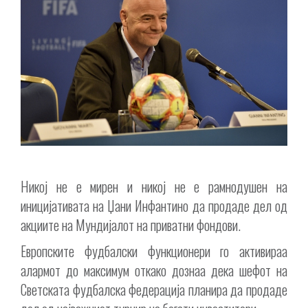
Никој не е мирен и никој не е рамнодушен на
иницијативата на Џани Инфантино да продаде дел од
акциите на Мундијалот на приватни фондови.
Европските фудбалски функционери го активираа
алармот до максимум откако дознаа дека шефот на
Светската фудбалска федерација планира да продаде