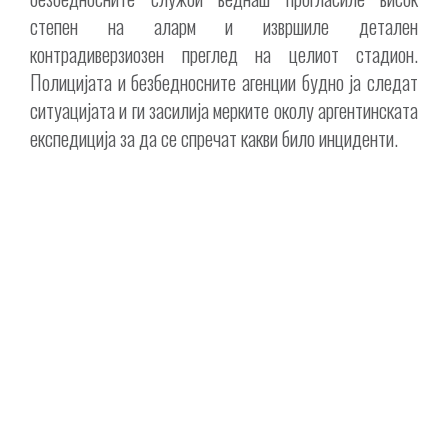
степен на аларм и извршиле детален
контрадиверзиозен преглед на целиот стадион.
Полицијата и безбедносните агенции будно ја следат
ситуацијата и ги засилија мерките околу аргентинската
експедиција за да се спречат какви било инциденти.