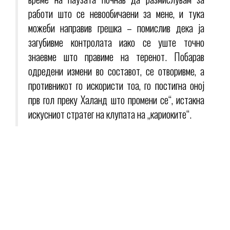
работи што се невообичаени за мене, и тука
можеби направив грешка – помислив дека ја
загубивме контролата иако се уште точно
знаевме што правиме на теренот. Побарав
одредени измени во составот, се отворивме, а
противникот го искористи тоа, го постигна оној
прв гол преку Халанд што промени се“, истакна
искусниот стратег на клупата на „кариоките“.