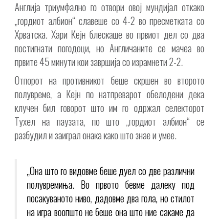
Англија триумфално го отвори овој мундијал откако
„гордиот албион“ славеше со 4-2 во пресметката со
Хрватска. Хари Кејн блескаше во првиот дел со два
постигнати погодоци, но Англичаните се мачеа во
првите 45 минути кои завршија со израмнети 2-2.
Отпорот на противникот беше скршен во второто
полувреме, а Кејн по натпреварот обелодени дека
клучен бил говорот што им го одржал селекторот
Тухел на паузата, по што „гордиот албион“ се
разбудил и заиграл онака како што знае и умее.
„Она што го видовме беше дуел со две различни
полувремиња. Во првото бевме далеку под
посакуваното ниво, дадовме два гола, но стилот
на игра воопшто не беше она што ние сакаме да