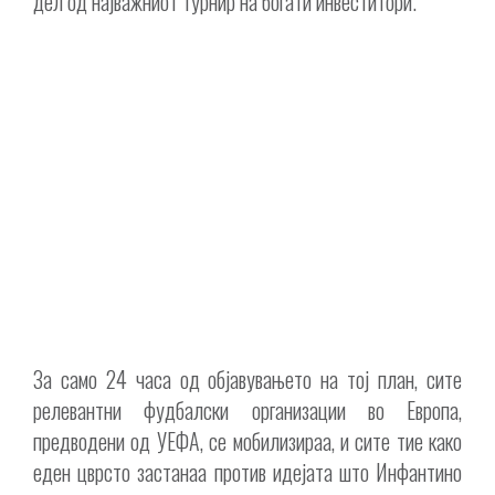
дел од најважниот турнир на богати инвеститори.
За само 24 часа од објавувањето на тој план, сите
релевантни фудбалски организации во Европа,
предводени од УЕФА, се мобилизираа, и сите тие како
еден цврсто застанаа против идејата што Инфантино