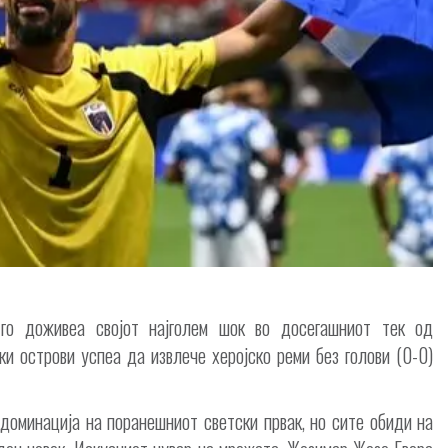
 го доживеа својот најголем шок во досегашниот тек од
и острови успеа да извлече херојско реми без голови (0-0)
доминација на поранешниот светски првак, но сите обиди на