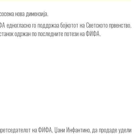
осема нова димензија.
ФА едногласно го поддржаа бојкотот на Светското првенство.
состанок одржан по последните потези на ФИФА.
 претседателот на ФИФА, Џани Инфантино, да продаде удели