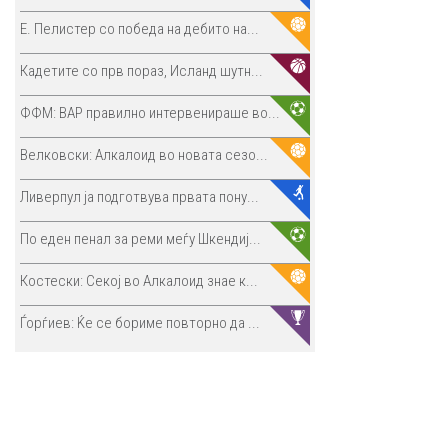
E. Пелистер со победа на дебито на...
Кадетите со прв пораз, Исланд шутн...
ФФМ: ВАР правилно интервенираше во...
Велковски: Алкалоид во новата сезо...
Ливерпул ја подготвува првата пону...
По еден пенал за реми меѓу Шкендиј...
Костески: Секој во Алкалоид знае к...
Ѓорѓиев: Ќе се бориме повторно да ...