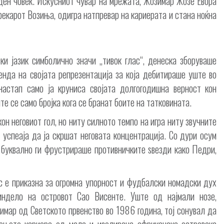
ден човек. Искусниот чувар на мрежата, Жозимар Жозе Евора
екарот Возиња, одигра натпревар на кариерата и стана ноќна
ки јазик симболично значи „тивок глас“, денеска зборуваше
генда на својата репрезентација за која дебитираше уште во
астап само ја круниса својата долгогодишна верност кон
е се само бројка кога се бранат боите на татковината.
н неговиот гол, но ниту силното темпо на игра ниту звучните
 успеаја да ја скршат неговата концентрација. Со дури осум
 буквално ги фрустрираше противничките ѕвезди како Педри,
 е приказна за огромна упорност и фудбалски номадски дух
индело на островот Сао Висенте. Уште од најмали нозе,
мар од Светското првенство во 1986 година, тој сонувал да
ењето кариера од мала и изолирана африканска островска