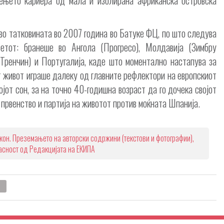
во татковината во 2007 година во Батуке ФЦ, по што следува
етот: бранеше во Ангола (Прогресо), Молдавија (Зимбру
(Тренчин) и Португалија, каде што моментално настапува за
т живот играше далеку од главните рефлектори на европскиот
јот сон, за на точно 40-годишна возраст да го дочека својот
 првенство и партија на животот против моќната Шпанија.
кон. Преземањето на авторски содржини (текстови и фотографии),
ласност од Редакцијата на ЕКИПА