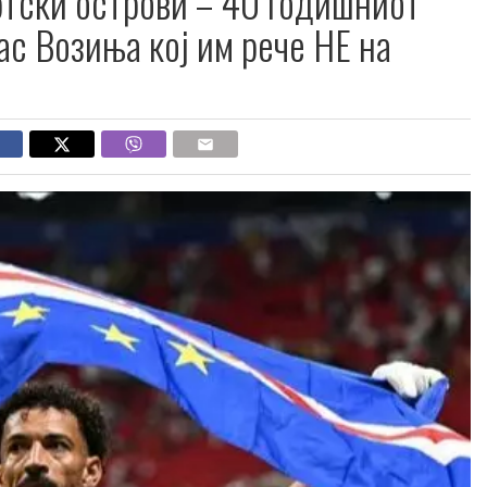
ортски острови – 40 годишниот
с Возиња кој им рече НЕ на