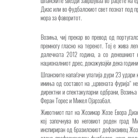
шпанските ѕвезди завршуваа во рацете на е
Диас или во фудбалскиот свет познат под пр
мора за фаворитот.
Возиња, чиј прекар во превод од португалс
премногу гласно на теренот. Тој е жива ле
далечната 2012 година, а со денешниот н
националниот дрес, докажувајќи дека годинит
Шпанските напаѓачи упатија дури 23 удари ко
имиња од составот на „црвената фурија“ не
директни и спектакуларни одбрани, Возиња
Феран Торес и Микел Ојарзабал.
Животниот пат на Жозимар Жозе Евора Диас
кој започнува во неговиот роден град М
инспириран од бразилскиот дефанзивец Жози
стане професионален фудбалер, иако град