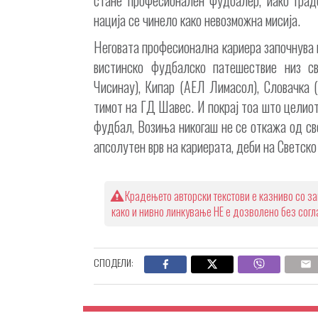
нација се чинело како невозможна мисија.
Неговата професионална кариера започнува 
вистинско фудбалско патешествие низ св
Чисинау), Кипар (АЕЛ Лимасол), Словачка 
тимот на ГД Шавес. И покрај тоа што целио
фудбал, Возиња никогаш не се откажа од сво
апсолутен врв на кариерата, деби на Светско
Крадењето авторски текстови е казниво со за
како и нивно линкување НЕ е дозволено без сог
СПОДЕЛИ: