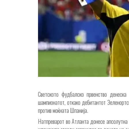
Светското фудбалско првенство денеска
шампионатот, откако дебитантот Зеленортск
против моќната Шпанија.
Натпреварот во Атланта донесе апсолутна 