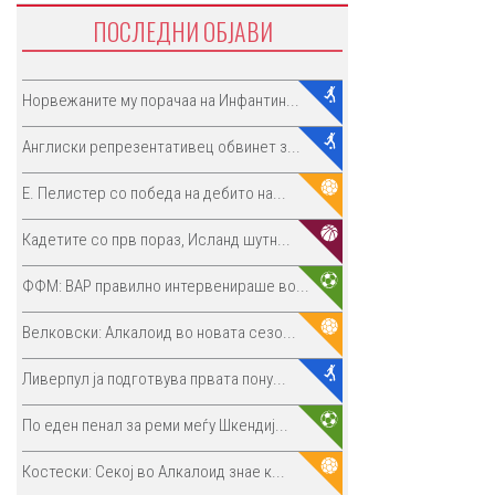
ПОСЛЕДНИ ОБЈАВИ
Норвежаните му порачаа на Инфантин...
Англиски репрезентативец обвинет з...
E. Пелистер со победа на дебито на...
Кадетите со прв пораз, Исланд шутн...
ФФМ: ВАР правилно интервенираше во...
Велковски: Алкалоид во новата сезо...
Ливерпул ја подготвува првата пону...
По еден пенал за реми меѓу Шкендиј...
Костески: Секој во Алкалоид знае к...