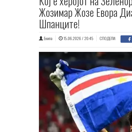
Кој е херојот на Зелен
Жозимар Жозе Евора Диа
Шпанците!
Екипа
15.06.2026 / 20:45
СПОДЕЛИ: