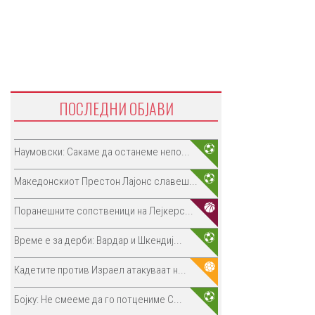
ПОСЛЕДНИ ОБЈАВИ
Наумовски: Сакаме да останеме непо...
Македонскиот Престон Лајонс славеш...
Поранешните сопственици на Лејкерс...
Време е за дерби: Вардар и Шкендиј...
Кадетите против Израел атакуваат н...
Бојку: Не смееме да го потцениме С...