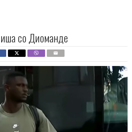
пиша со Диоманде