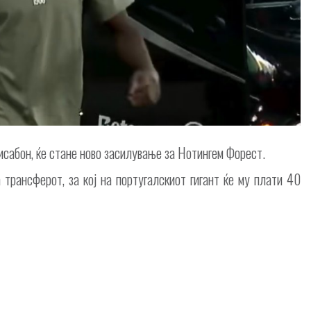
сабон, ќе стане ново засилување за Нотингем Форест.
 трансферот, за кој на португалскиот гигант ќе му плати 40