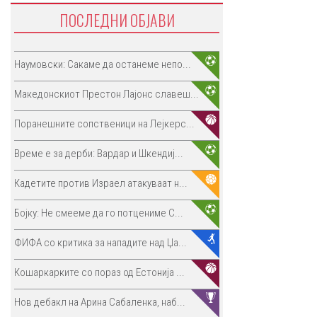
ПОСЛЕДНИ ОБЈАВИ
Наумовски: Сакаме да останеме непо...
Македонскиот Престон Лајонс славеш...
Поранешните сопственици на Лејкерс...
Време е за дерби: Вардар и Шкендиј...
Кадетите против Израел атакуваат н...
Бојку: Не смееме да го потцениме С...
ФИФА со критика за нападите над Џа...
Кошаркарките со пораз од Естонија ...
Нов дебакл на Арина Сабаленка, наб...