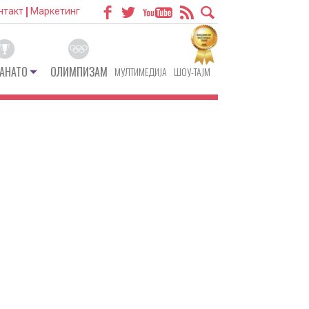
нтакт
Маркетинг
АНАТО
ОЛИМПИЗАМ
МУЛТИМЕДИЈА
ШОУ-ТАЈМ