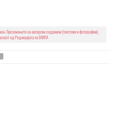
кон. Преземањето на авторски содржини (текстови и фотографии),
ласност од Редакцијата на ЕКИПА