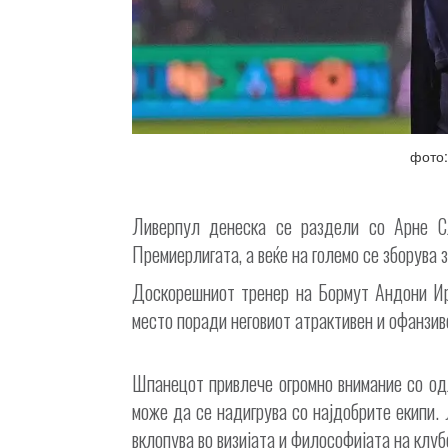
фото:
Ливерпул денеска се раздели со Арне С
Премиерлигата, а веќе на големо се зборува з
Доскорешниот тренер на Бормут Андони Ир
место поради неговиот атрактивен и офанзиве
Шпанецот привлече огромно внимание со од
може да се надигрува со најдобрите екипи.
вклопува во визијата и философијата на клуб