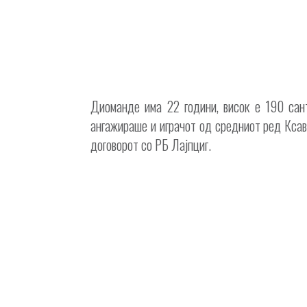
Диоманде има 22 години, висок е 190 сант
ангажираше и играчот од средниот ред Ксави
договорот со РБ Лајпциг.