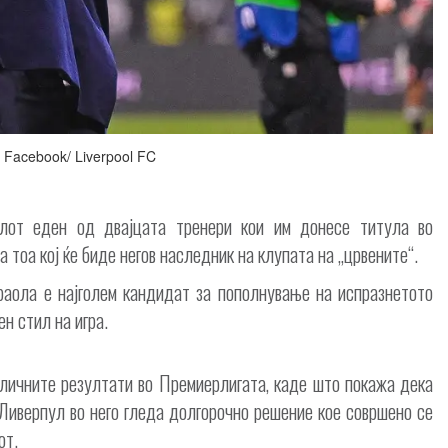
 Facebook/ Liverpool FC
лот еден од двајцата тренери кои им донесе титула во
а тоа кој ќе биде негов наследник на клупата на „црвените“.
аола е најголем кандидат за пополнување на испразнетото
н стил на игра.
личните резултати во Премиерлигата, каде што покажа дека
 Ливерпул во него гледа долгорочно решение кое совршено се
от.