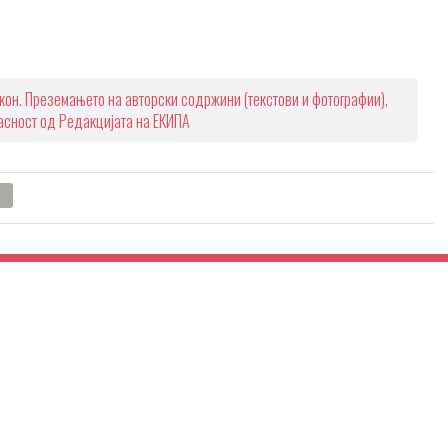
кон. Преземањето на авторски содржини (текстови и фотографии),
ласност од Редакцијата на ЕКИПА