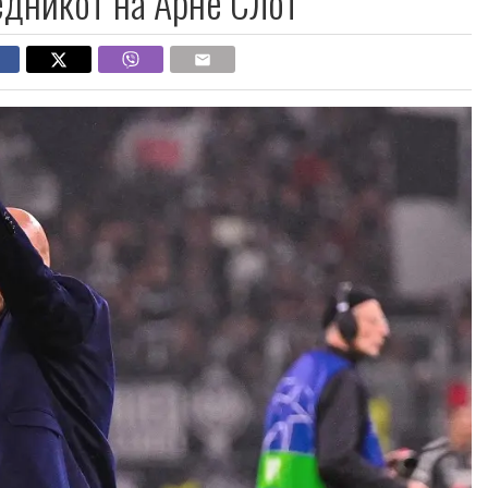
едникот на Арне Слот