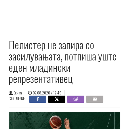
Пелистер не запира со
засилувањата, потпиша уште
еден младински
репрезентативец
Екипа
07.08.2026 / 12:49
СПОДЕЛИ: