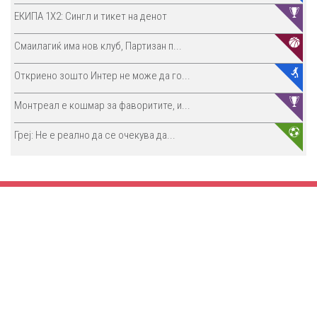
ЕКИПА 1Х2: Сингл и тикет на денот
Смаилагиќ има нов клуб, Партизан п...
Откриено зошто Интер не може да го...
Монтреал е кошмар за фаворитите, и...
Греј: Не е реално да се очекува да...