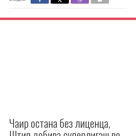
Чаир остана без лиценца,
Штип добива суперлигаш во