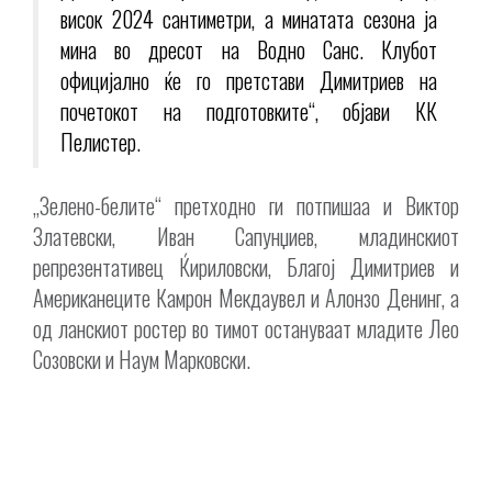
висок 2024 сантиметри, а минатата сезона ја
мина во дресот на Водно Санс. Клубот
официјално ќе го претстави Димитриев на
почетокот на подготовките“, објави КК
Пелистер.
„Зелено-белите“ претходно ги потпишаа и Виктор
Златевски, Иван Сапунџиев, младинскиот
репрезентативец Ќириловски, Благој Димитриев и
Американеците Камрон Мекдаувел и Алонзо Денинг, а
од ланскиот ростер во тимот остануваат младите Лео
Созовски и Наум Марковски.