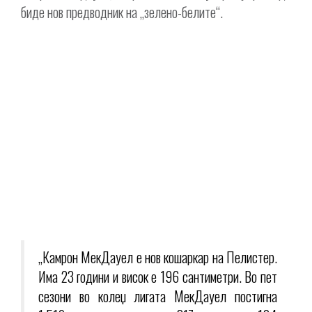
биде нов предводник на „зелено-белите“.
„Камрон МекДауел е нов кошаркар на Пелистер.
Има 23 години и висок е 196 сантиметри. Во пет
сезони во колеџ лигата МекДауел постигна