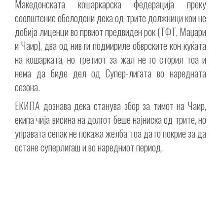
Македонската кошаркарска федерација преку
соопштение обелодени дека од трите должници кои не
добија лиценци во првиот предвиден рок (ТФТ, Маџари
и Чаир), два од нив ги подмириле обврските кон куќата
на кошарката, но третиот за жал не го сторил тоа и
нема да биде дел од Супер-лигата во наредната
сезона.
ЕКИПА дознава дека станува збор за тимот на Чаир,
екипа чија висина на долгот беше најниска од трите, но
управата сепак не покажа желба тоа да го покрие за да
остане суперлигаш и во наредниот период.