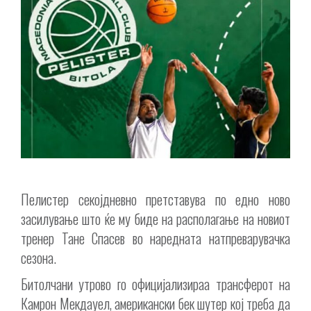
Пелистер секојдневно претставува по едно ново
засилување што ќе му биде на располагање на новиот
тренер Тане Спасев во наредната натпреварувачка
сезона.
Битолчани утрово го официјализираа трансферот на
Камрон Мекдауел, американски бек шутер кој треба да