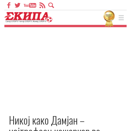
Никој како Дамјан –