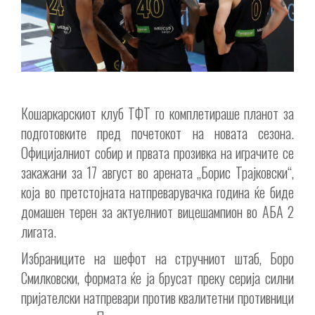
Кошаркарскиот клуб ТФТ го комплетираше планот за
подготовките пред почетокот на новата сезона.
Официјалниот собир и првата прозивка на играчите се
закажани за 17 август во арената „Борис Трајковски“,
која во претстојната натпреварувачка година ќе биде
домашен терен за актуелниот вицешампион во АБА 2
лигата.
Избраниците на шефот на стручниот штаб, Боро
Смилковски, формата ќе ја брусат преку серија силни
пријателски натпревари против квалитетни противници