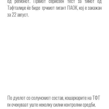
од регионот. Првиот сериозен тест за тимот од
Тафталиџе ќе биде грчкиот гигант ПАОК, кој е закажан
за 22 август.
По дуелот со солунскиот состав, кошаркарите на ТФТ
ги очекуваат уште неколку силни контролни средби,