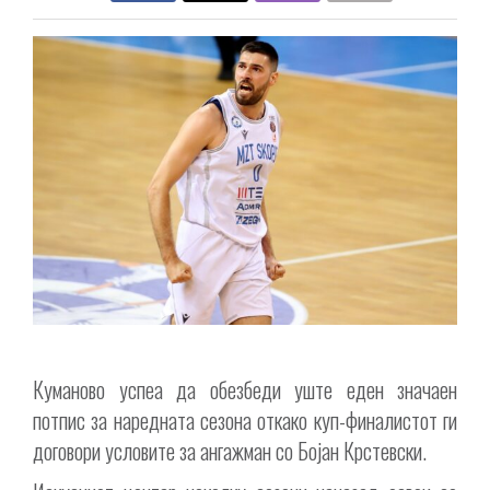
Куманово успеа да обезбеди уште еден значаен
потпис за наредната сезона откако куп-финалистот ги
договори условите за ангажман со Бојан Крстевски.