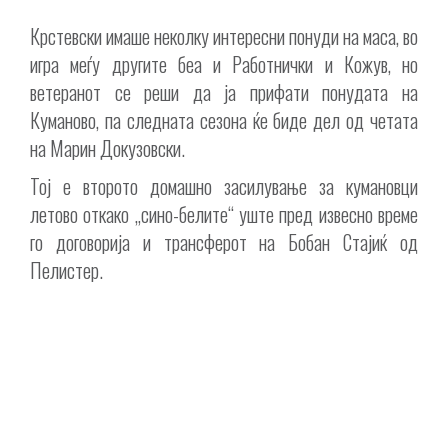
Крстевски имаше неколку интересни понуди на маса, во
игра меѓу другите беа и Работнички и Кожув, но
ветеранот се реши да ја прифати понудата на
Куманово, па следната сезона ќе биде дел од четата
на Марин Докузовски.
Тој е второто домашно засилување за кумановци
летово откако „сино-белите“ уште пред извесно време
го договорија и трансферот на Бобан Стајиќ од
Пелистер.