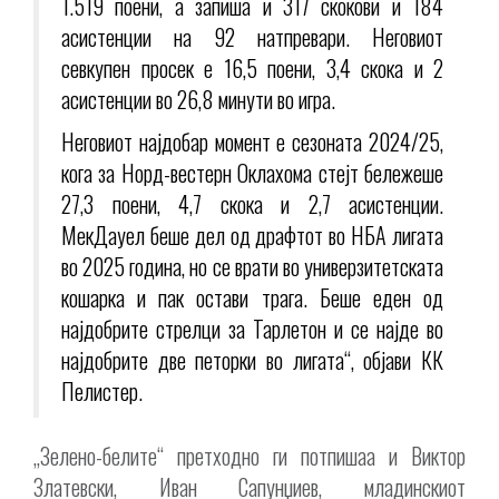
1.519 поени, а запиша и 317 скокови и 184
асистенции на 92 натпревари. Неговиот
севкупен просек е 16,5 поени, 3,4 скока и 2
асистенции во 26,8 минути во игра.
Неговиот најдобар момент е сезоната 2024/25,
кога за Норд-вестерн Оклахома стејт бележеше
27,3 поени, 4,7 скока и 2,7 асистенции.
МекДауел беше дел од драфтот во НБА лигата
во 2025 година, но се врати во универзитетската
кошарка и пак остави трага. Беше еден од
најдобрите стрелци за Тарлетон и се најде во
најдобрите две петорки во лигата“, објави КК
Пелистер.
„Зелено-белите“ претходно ги потпишаа и Виктор
Златевски, Иван Сапунџиев, младинскиот