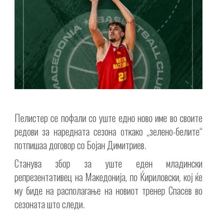
Пелистер се пофали со уште едно ново име во своите
редови за наредната сезона откако „зелено-белите“
потпишаа договор со Бојан Димитриев.
Станува збор за уште еден младински
репрезентативец на Македонија, по Ќириловски, кој ќе
му биде на располагање на новиот тренер Спасев во
сезоната што следи.