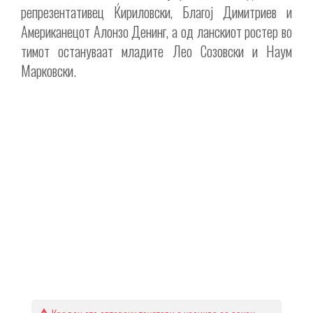
репрезентативец Ќириловски, Благој Димитриев и
Американецот Алонзо Денинг, а од ланскиот ростер во
тимот остануваат младите Лео Созовски и Наум
Марковски.