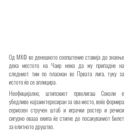
Од МКФ во денешното соопштение ставија до знаење
дека местото на Чаир нема да му припадне на
следниот тим по пласман во Првата лига, туку за
истото ќе се аплицира.
Неофицијално, штипскиот прволигаш Соколи е
убедливо најзаинтересиран за ова место, веќе формира
сериозен стручен штаб и играчки ростер и речиси
сигурно овааа екипа ќе стигне до посакуваниот билет
за елитното друштво.