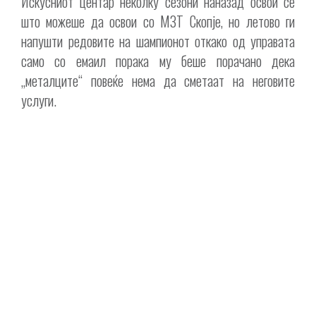
Искусниот центар неколку сезони наназад освои се
што можеше да освои со МЗТ Скопје, но летово ги
напушти редовите на шампионот откако од управата
само со емаил порака му беше порачано дека
„металците“ повеќе нема да сметаат на неговите
услуги.