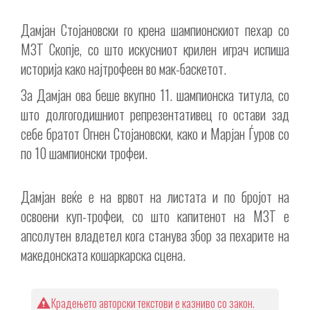
Дамјан Стојановски го крена шампионскиот пехар со
МЗТ Скопје, со што искусниот крилен играч испиша
историја како најтрофеен во мак-баскетот.
За Дамјан ова беше вкупно 11. шампионска титула, со
што долгогодишниот репрезентативец го остави зад
себе братот Огнен Стојановски, како и Марјан Ѓуров со
по 10 шампионски трофеи.
Дамјан веќе е на врвот на листата и по бројот на
освоени куп-трофеи, со што капитенот на МЗТ е
апсолутен владетел кога станува збор за пехарите на
македонската кошаркарска сцена.
Крадењето авторски текстови е казниво со закон.