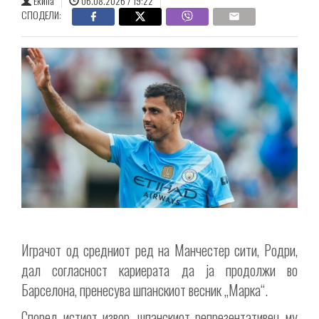
Екипа
06.08.2026 / 19:22
СПОДЕЛИ:
Играчот од средниот ред на Манчестер сити, Родри,
дал согласност кариерата да ја продолжи во
Барселона, пренесува шпанскиот весник „Марка“.
Според истиот извор, шпанскиот репрезентативец му