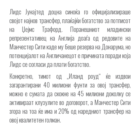
Лидс Јунајтед доцна синоќа го официјализираше
својот најнов трансфер, плаќајќи богатство за потписот
на Џејмс Трафорд. Поранешниот младински
репрезентативец на Англија доаѓа од редовите на
Манчестер Сити каде му беше резерва на Донарума, но
потенцијалот на Англичанецот е причината поради која
Лидс се согласи да плати богатство.
Конкретно, тимот од „Иланд роуд“ ќе издвои
загарантирани 40 милиони фунти за овој трансфер,
можно е сумата да скокне на 45 милиони доколку се
активираат клузулите во договорот, а Манчестер Сити
згора на тоа ќе има и 20% од наредниот трансфер на
овој квалитетен голман.