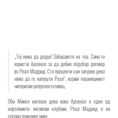
„Тој нема да дојде! Заборавете на тоа. Само го
користи Арсенал за да добие подобар договор
во Реал Мадрид. Сто проценти сум сигурен дека
нема да го напушти Реал“, изјави поранешниот
нигериски репрезентативец.
Оби Микел нагласи дека иако Арсенал е еден од
најголемите англиски клубови, Реал Мадрид е на
сосема поинакво ниво.