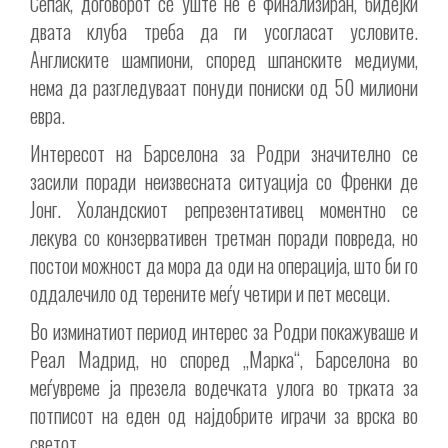
Сепак, договорот сè уште не е финализиран, бидејќи
двата клуба треба да ги усогласат условите.
Англиските шампиони, според шпанските медиуми,
нема да разгледуваат понуди пониски од 50 милиони
евра.
Интересот на Барселона за Родри значително се
засили поради неизвесната ситуација со Френки де
Јонг. Холандскиот репрезентативец моментно се
лекува со конзервативен третман поради повреда, но
постои можност да мора да оди на операција, што би го
оддалечило од терените меѓу четири и пет месеци.
Во изминатиот период интерес за Родри покажуваше и
Реал Мадрид, но според „Марка“, Барселона во
меѓувреме ја презела водечката улога во трката за
потписот на еден од најдобрите играчи за врска во
светот.