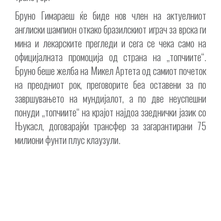
Бруно Гимараеш ќе биде нов член на актуелниот
англиски шампион откако бразилскиот играч за врска ги
мина и лекарските прегледи и сега се чека само на
официјалната промоција од страна на „топчиите“.
Бруно беше желба на Микел Артета од самиот почеток
на преодниот рок, преговорите беа оставени за по
завршувањето на мундијалот, а по две неуспешни
понуди „топчиите“ на крајот најдоа заеднички јазик со
Њукасл, договарајќи трансфер за загарантирани 75
милиони фунти плус клаузули.