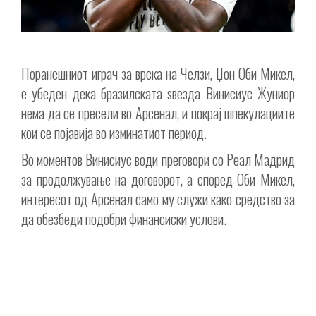
Поранешниот играч за врска на Челзи, Џон Оби Микел,
е убеден дека бразилската ѕвезда Винисиус Жуниор
нема да се пресели во Арсенал, и покрај шпекулациите
кои се појавија во изминатиот период.
Во моментов Винисиус води преговори со Реал Мадрид
за продолжување на договорот, а според Оби Микел,
интересот од Арсенал само му служи како средство за
да обезбеди подобри финансиски услови.