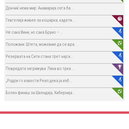
Дончиќ нема мир: Анамарија сега ба...
Гевгелија живее за кошарка, кадети...
Не сака Вини, но сака Бруно –...
Положани: Штета, можевме да се вра...
Резервата на Сити стана трет најск...
Повредата загрижува: Лина во трка ...
„Родри го извести Реал дека ја изб...
Болен финиш за Шкендија, Хибернија...