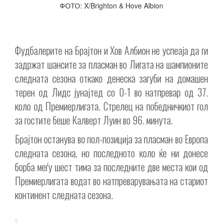
ФОТО: X/Brighton & Hove Albion
Фудбалерите на Брајтон и Хов Албион не успеаја да ги
задржат шансите за пласман во Лигата на шампионите
следната сезона откако денеска загуби на домашен
терен од Лидс јунајтед со 0-1 во натпревар од 37.
коло од Премиерлигата. Стрелец на победничкиот гол
за гостите беше Калверт Луин во 96. минута.
Брајтон останува во пол-позиција за пласман во Европа
следната сезона, но последното коло ќе ни донесе
борба меѓу шест тима за последните две места кои од
Премиерлигата водат во натпреварувањата на стариот
континент следната сезона.