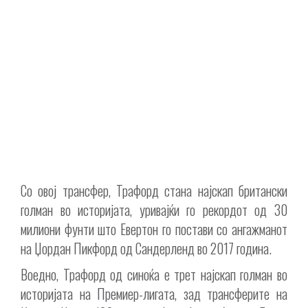
Со овој трансфер, Трафорд стана најскап британски
голман во историјата, уривајќи го рекордот од 30
милиони фунти што Евертон го постави со ангажманот
на Џордан Пикфорд од Сандерленд во 2017 година.
Воедно, Трафорд од синоќа е трет најскап голман во
историјата на Премиер-лигата, зад трансферите на