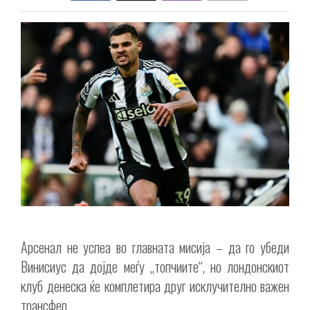
Арсенал не успеа во главната мисија – да го убеди
Винисиус да дојде меѓу „топчиите“, но лондонскиот
клуб денеска ќе комплетира друг исклучително важен
трансфер.