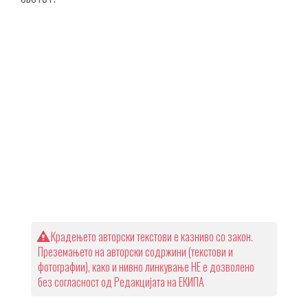
Крадењето авторски текстови е казниво со закон.
Преземањето на авторски содржини (текстови и
фотографии), како и нивно линкување НЕ е дозволено
без согласност од Редакцијата на ЕКИПА