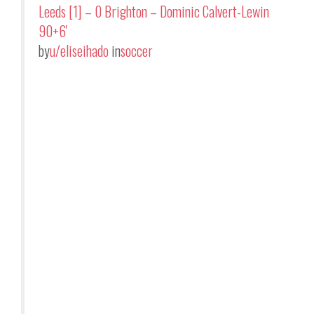
Leeds [1] – 0 Brighton – Dominic Calvert-Lewin
90+6'
by
u/eliseihado
in
soccer