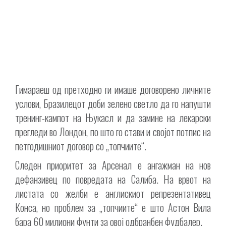
Гимараеш од претходно ги имаше договорено личните
услови, Бразилецот доби зелено светло да го напушти
тренинг-кампот на Њукасл и да замине на лекарски
прегледи во Лондон, по што го стави и својот потпис на
петгодишниот договор со „топчиите“.
Следен приоритет за Арсенал е ангажман на нов
дефанзивец по повредата на Салиба. На врвот на
листата со желби е англискиот репрезентативец
Конса, но проблем за „топчиите“ е што Астон Вила
бара 60 милиони фунти за овој одбранбен фудбалер.