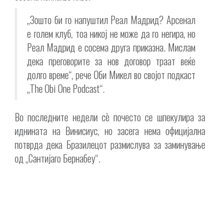
„Зошто би го напуштил Реал Мадрид? Арсенал
е голем клуб, тоа никој не може да го негира, но
Реал Мадрид е сосема друга приказна. Мислам
дека преговорите за нов договор траат веќе
долго време“, рече Оби Микел во својот подкаст
„The Obi One Podcast“.
Во последните недели сè почесто се шпекулира за
иднината на Винисиус, но засега нема официјална
потврда дека Бразилецот размислува за заминување
од „Сантијаго Бернабеу“.