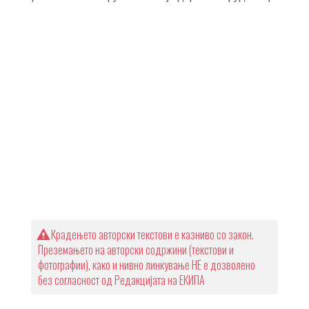
Крадењето авторски текстови е казниво со закон.
Преземањето на авторски содржини (текстови и
фотографии), како и нивно линкување НЕ е дозволено
без согласност од Редакцијата на ЕКИПА