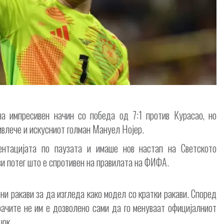
на импресивен начин со победа од 7:1 против Курасао, но
ривлече и искусниот голман Мануел Нојер.
ентацијата по паузата и имаше нов настап на Светското
ви потег што е спротивен на правилата на ФИФА.
ни ракави за да изгледа како модел со кратки ракави. Според
ачите не им е дозволено сами да го менуваат официјалниот
шок.