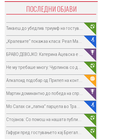
ПОСЛЕДНИ ОБЈАВИ
Тиквеш до убедлив триумф на гостув...
„Кралевите“ покажаа класа: Реал Ма...
БРАВО ДЕВОЈКО: Катерина Ацевска е ...
Не му требаше многу: Чурлинов со д...
Алкалоид подобар од Прилеп на конт...
Мартин доминантно до победа на спр...
Мо Салах си „лапна“ парцела во Тра...
Стојанов: Со помош на нашата публи...
Гафури пред гостувањето кај Брегал...