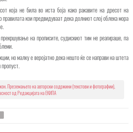
сот која не била во иста боја како ракавите на дресот на
со правилата кои предвидуваат дека долниот слој облека мора
е.
прекршување на прописите, судискиот тим не реагираше, па
блеми.
ции, но малку е веројатно дека нешто ќе се направи на штета
 пропуст.
кон. Преземањето на авторски содржини (текстови и фотографии),
ласност од Редакцијата на ЕКИПА