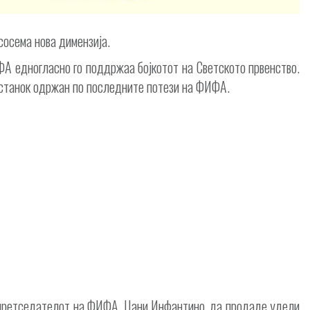
осема нова димензија.
ФА едногласно го поддржаа бојкотот на Светското првенство.
состанок одржан по последните потези на ФИФА.
 претседателот на ФИФА, Џани Инфантино, да продаде удели