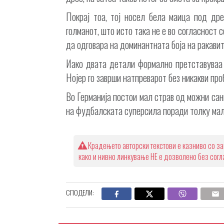
Покрај тоа, тој носел бела маица под дре
голманот, што исто така не е во согласност 
да одговара на доминантната боја на ракавит
Иако двата детали формално претставуваа 
Нојер го заврши натпреварот без никакви про
Во Германија постои мал страв од можни санк
на фудбалската суперсила поради толку мал
Крадењето авторски текстови е казниво со за
како и нивно линкување НЕ е дозволено без сог
СПОДЕЛИ: