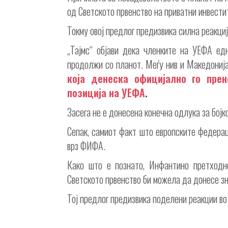
од Светското првенство на приватни инвести
Токму овој предлог предизвика силна реакци
„Тајмс“ објави дека членките на УЕФА е
продолжи со планот. Меѓу нив и Македониј
која денеска официјално го пре
позиција на УЕФА
.
Засега не е донесена конечна одлука за бојк
Сепак, самиот факт што европските федера
врз ФИФА.
Како што е познато, Инфантино претходн
Светското првенство би можела да донесе з
Тој предлог предизвика поделени реакции во