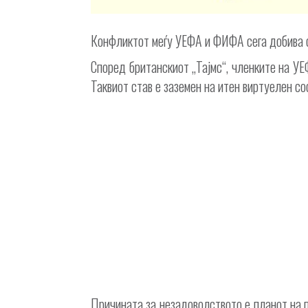
Конфликтот меѓу УЕФА и ФИФА сега добива с
Според британскиот „Тајмс“, членките на УЕ
Таквиот став е заземен на итен виртуелен 
Причината за незадоволството е планот на