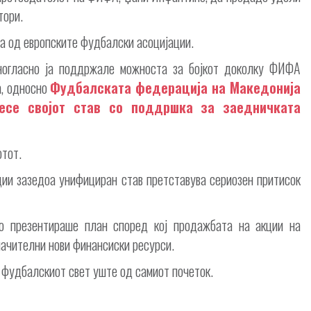
тори.
ја од европските фудбалски асоцијации.
дногласно ја поддржале можноста за бојкот доколку ФИФА
а, односно
Фудбалската федерација на Македонија
несе својот став со поддршка за заедничката
отот.
ции зазедоа унифициран став претставува сериозен притисок
о презентираше план според кој продажбата на акции на
начителни нови финансиски ресурси.
 фудбалскиот свет уште од самиот почеток.