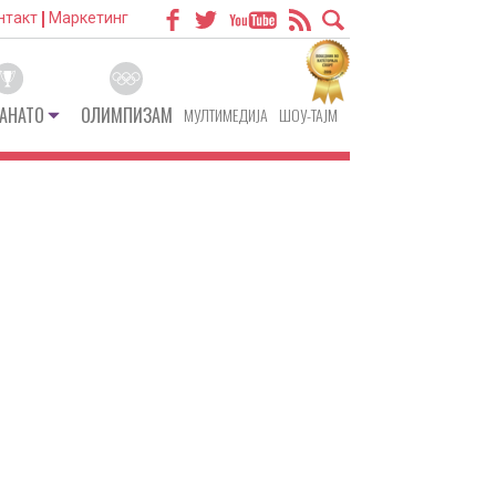
нтакт
Маркетинг
АНАТО
ОЛИМПИЗАМ
МУЛТИМЕДИЈА
ШОУ-ТАЈМ