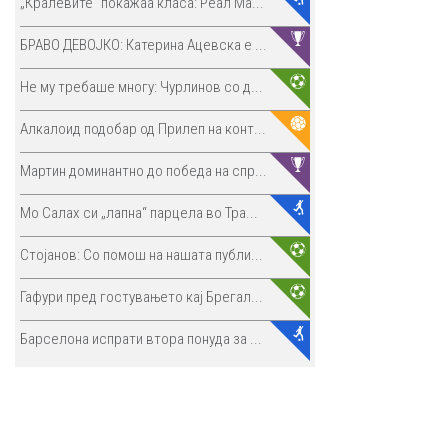
„Кралевите“ покажаа класа: Реал Ма...
БРАВО ДЕВОЈКО: Катерина Ацевска е ...
Не му требаше многу: Чурлинов со д...
Алкалоид подобар од Прилеп на конт...
Мартин доминантно до победа на спр...
Мо Салах си „лапна“ парцела во Тра...
Стојанов: Со помош на нашата публи...
Гафури пред гостувањето кај Брегал...
Барселона испрати втора понуда за ...