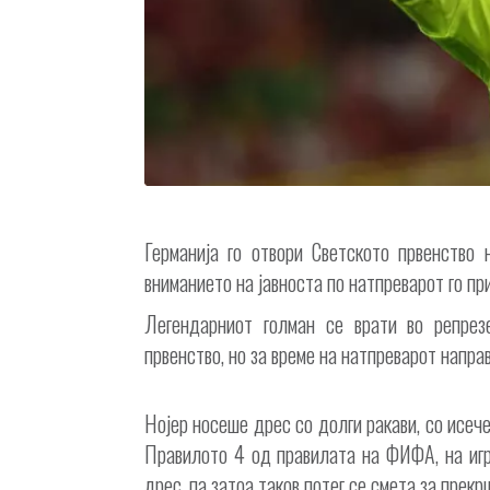
Германија го отвори Светското првенство 
вниманието на јавноста по натпреварот го п
Легендарниот голман се врати во репрез
првенство, но за време на натпреварот напра
Нојер носеше дрес со долги ракави, со исече
Правилото 4 од правилата на ФИФА, на игр
дрес, па затоа таков потег се смета за прекр