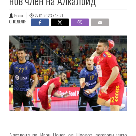
нов член на Алкалоид
Екипа
27.01.2023 / 18:21
СПОДЕЛИ:
Алкалоид по Иван Џонов од Пролет договори уште