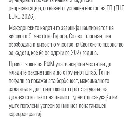
репрезентација, по нивниот успешен настап на ЕП (EHF
EURO 2026).
Македонските кадети го завршија шампионатот на
високото 9. место во Европа. Со овој пласман, тие
обезбедија и директно учество на Светското првенство
за кадети, кое ќе се одржи во 2027 година.
Првиот човек на РФМ упати искрени честитки до
младите ракометари и до стручниот штаб. Тој ги
пофали за покажаната борбеност, максималното
залагање и достоинственото претставување на
државата во текот на целиот турнир, посакувајќи им
уште поголеми успеси во нивниот понатамошен
кариерен развој.