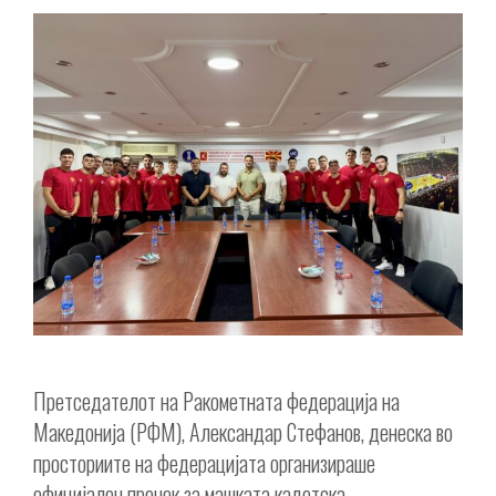
Претседателот на Ракометната федерација на
Македонија (РФМ), Александар Стефанов, денеска во
просториите на федерацијата организираше
официјален пречек за машката кадетска