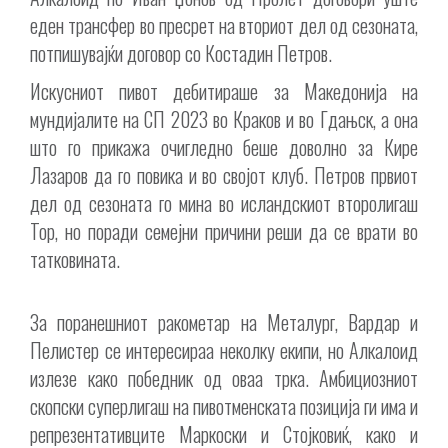
еден трансфер во пресрет на вториот дел од сезоната,
потпишувајќи договор со Костадин Петров.
Искусниот пивот дебитираше за Македонија на
мундијалите на СП 2023 во Краков и во Гдањск, а она
што го прикажа очигледно беше доволно за Кире
Лазаров да го повика и во својот клуб. Петров првиот
дел од сезоната го мина во исландскиот второлигаш
Тор, но поради семејни причини реши да се врати во
татковината.
За поранешниот ракометар на Металург, Вардар и
Пелистер се интересираа неколку екипи, но Алкалоид
излезе како победник од оваа трка. Амбициозниот
скопски суперлигаш на пивотменската позиција ги има и
репрезентативците Маркоски и Стојковиќ, како и