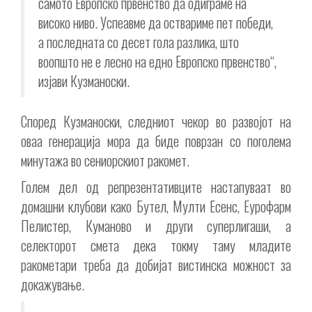
самото Европско првенство да одиграме на
високо ниво. Успеавме да оствариме пет победи,
а последната со десет гола разлика, што
воопшто не е лесно на едно Европско првенство“,
изјави Кузманоски.
Според Кузманоски, следниот чекор во развојот на
оваа генерација мора да биде поврзан со поголема
минутажа во сениорскиот ракомет.
Голем дел од репрезентативците настапуваат во
домашни клубови како Бутел, Мулти Есенс, Еурофарм
Пелистер, Куманово и други суперлигаши, а
селекторот смета дека токму таму младите
ракометари треба да добијат вистинска можност за
докажување.