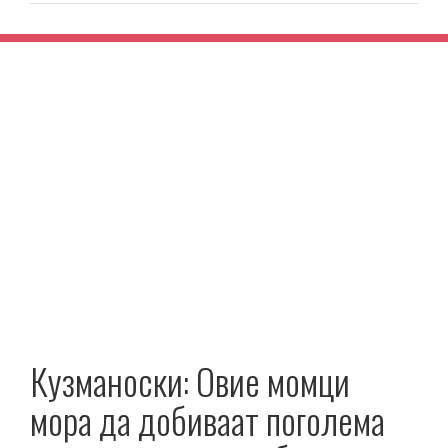
Кузманоски: Овие момци
мора да добиваат поголема