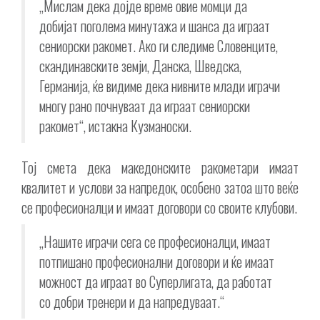
„Мислам дека дојде време овие момци да
добијат поголема минутажа и шанса да играат
сениорски ракомет. Ако ги следиме Словенците,
скандинавските земји, Данска, Шведска,
Германија, ќе видиме дека нивните млади играчи
многу рано почнуваат да играат сениорски
ракомет“, истакна Кузманоски.
Тој смета дека македонските ракометари имаат
квалитет и услови за напредок, особено затоа што веќе
се професионалци и имаат договори со своите клубови.
„Нашите играчи сега се професионалци, имаат
потпишано професионални договори и ќе имаат
можност да играат во Суперлигата, да работат
со добри тренери и да напредуваат.“