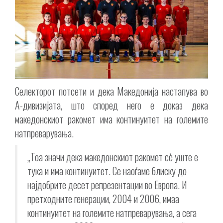
Селекторот потсети и дека Македонија настапува во
А-дивизијата, што според него е доказ дека
македонскиот ракомет има континуитет на големите
натпреварувања.
„Тоа значи дека македонскиот ракомет сè уште е
тука и има континуитет. Се наоѓаме блиску до
најдобрите десет репрезентации во Европа. И
претходните генерации, 2004 и 2006, имаа
континуитет на големите натпреварувања, а сега