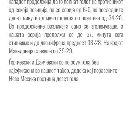
нападот продолжија да го полнат голот на противникот
од секоја позиција, па со серија од 6-0, во последните
десет минути од мечот влегоа со позитива од 34-28.
Во продолжение разликата само се зголемуваше, а
нашата серија продолжи се до 57. минута кога
стигнавме и до двоцифрена предност 38-28. На крајот
Македонија славеше со 39-29.
Ѓоргиевски и Дамчевски со по осум гола беа
најефикасни во нашиот табор, додека кај поразените
Нево Месика постигна девет гола.