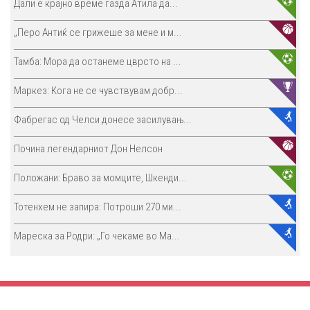
Дали е крајно време газда Атила да...
„Перо Антиќ се грижеше за мене и м...
Тамба: Мора да останеме цврсто на ...
Маркез: Кога не се чувствувам добр...
Фабрегас од Челси донесе засилувањ...
Почина легендарниот Дон Нелсон
Положани: Браво за момците, Шкенди...
Тотенхем не запира: Потроши 270 ми...
Мареска за Родри: „Го чекаме во Ма...