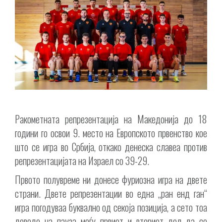
Ракометната репрезентација на Македонија до 18
години го освои 9. место на Европското првенство кое
што се игра во Србија, откако денеска славеа против
репрезентацијата на Израел со 39-29.
Првото полувреме ни донесе фуриозна игра на двете
страни. Двете репрезентации во една „ран енд ган“
игра погодуваа буквално од секоја позиција, а сето тоа
доведе на пауза меѓу првиот и вториот дел да се