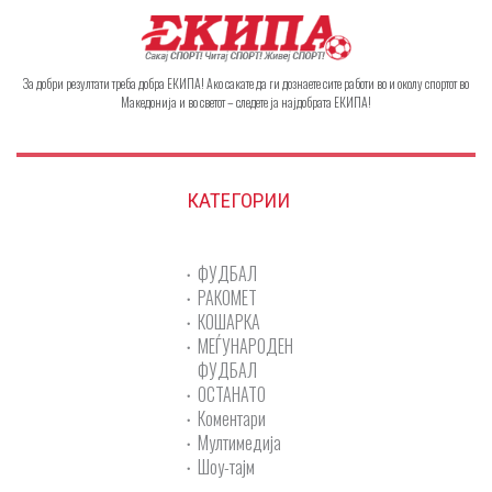
За добри резултати треба добра ЕКИПА! Ако сакате да ги дознаете сите работи во и околу спортот во
Македонија и во светот – следете ја најдобрата ЕКИПА!
КАТЕГОРИИ
ФУДБАЛ
РАКОМЕТ
КОШАРКА
МЕЃУНАРОДЕН
ФУДБАЛ
ОСТАНАТО
Коментари
Мултимедија
Шоу-тајм