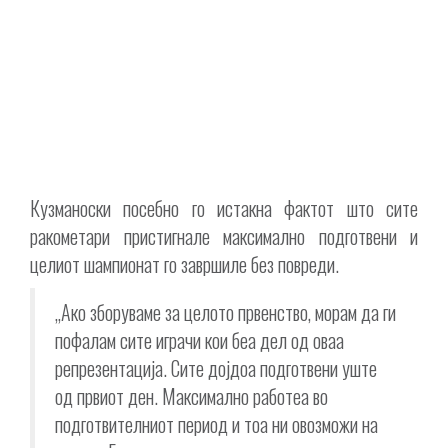
Кузманоски посебно го истакна фактот што сите
ракометари пристигнале максимално подготвени и
целиот шампионат го завршиле без повреди.
„Ако зборуваме за целото првенство, морам да ги
пофалам сите играчи кои беа дел од оваа
репрезентација. Сите дојдоа подготвени уште
од првиот ден. Максимално работеа во
подготвителниот период и тоа ни овозможи на