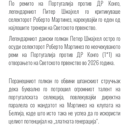
По ремито на Португалија против ДР Конго,
легендарниот Питер Шмајхел го критикуваше
селекторот Роберто Мартинез, нарекувајќи го еден од
најлошите тренери на Светското првенство.
Легендарниот дански голман Петер Шмајхел остро го
осуди селекторот Роберто Мартинез по неочекуваното
реми на Португалија против ДР Конго (1*1) на
отворањето на Светското првенство во 2026 година.
Поранешниот голман го обвини шпанскиот стручњак
дека буквално го потрошил огромниот талент на
португалската селекција, повлекувајќи директна
паралела со мандатот на Мартинез на клупата на
Белгија, каде што исто така не успеа да го искористи
целиот потенцијал на „златната генерација“.