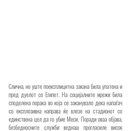
Слична, но уште поексплицитна закана била упатена и
пред дуелот со Египет. На социјалните мрежи била
споделена порака во која се заканувало дека напаѓач
со експлозивна направа ќе влезе на стадионот со
единствена цел да го убие Меси. Поради оваа објава,
безбедносните служби веднаш прогласиле висок