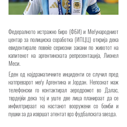
Федералното истражно биро (ФБИ) и Меѓународниот
центар за полициска соработка (ИПЦЦ) открија дека
евидентирале повеќе сериозни закани по животот на
капитенот на аргентинската репрезентација, Лионел
Меси.
Еден од најдраматичните инциденти се случил пред
натпреварот меѓу Аргентина и Јордан. Непознат маж
телефонски го контактирал аеродромот во Далас,
тврдејќи дека тој и уште две лица планираат да се
инфилтрираат на настанот вооружени со бомби и
пушки за да извршат атентат врз фудбалската ѕвезда.