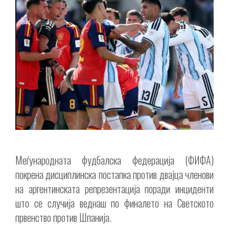
Меѓународната фудбалска федерација (ФИФА)
покрена дисциплинска постапка против двајца членови
на аргентинската репрезентација поради инциденти
што се случија веднаш по финалето на Светското
првенство против Шпанија.