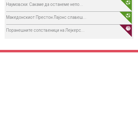
Наумовски: Сакаме да останеме непо...
Македонскиот Престон Лајонс славеш...
Поранешните сопственици на Лејкерс...