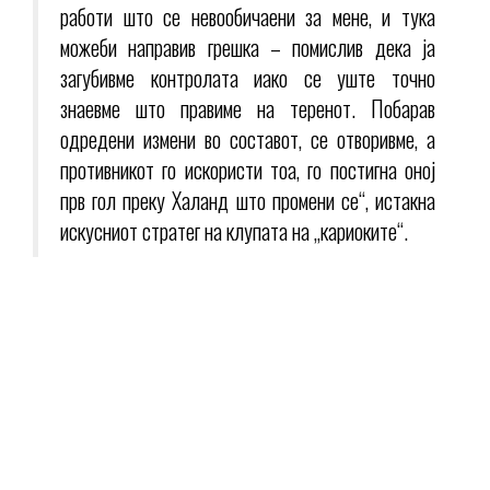
работи што се невообичаени за мене, и тука
можеби направив грешка – помислив дека ја
загубивме контролата иако се уште точно
знаевме што правиме на теренот. Побарав
одредени измени во составот, се отворивме, а
противникот го искористи тоа, го постигна оној
прв гол преку Халанд што промени се“, истакна
искусниот стратег на клупата на „кариоките“.