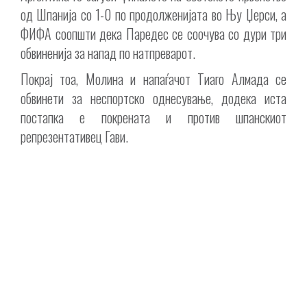
од Шпанија со 1-0 по продолженијата во Њу Џерси, а
ФИФА соопшти дека Паредес се соочува со дури три
обвиненија за напад по натпреварот.
Покрај тоа, Молина и напаѓачот Тиаго Алмада се
обвинети за неспортско однесување, додека иста
постапка е покрената и против шпанскиот
репрезентативец Гави.