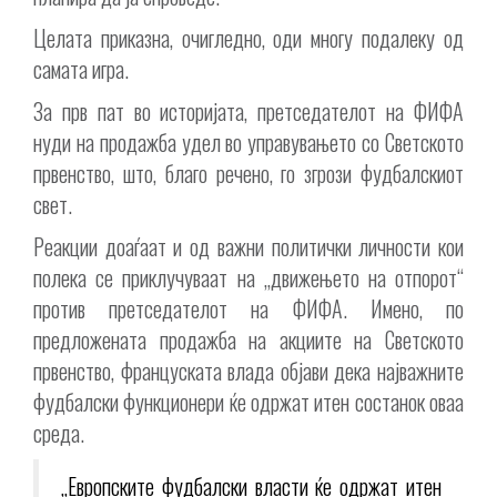
Целата приказна, очигледно, оди многу подалеку од
самата игра.
За прв пат во историјата, претседателот на ФИФА
нуди на продажба удел во управувањето со Светското
првенство, што, благо речено, го згрози фудбалскиот
свет.
Реакции доаѓаат и од важни политички личности кои
полека се приклучуваат на „движењето на отпорот“
против претседателот на ФИФА. Имено, по
предложената продажба на акциите на Светското
првенство, француската влада објави дека најважните
фудбалски функционери ќе одржат итен состанок оваа
среда.
„Европските фудбалски власти ќе одржат итен