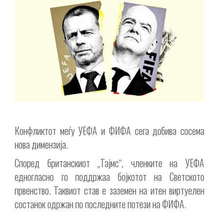
Конфликтот меѓу УЕФА и ФИФА сега добива сосема
нова димензија.
Според британскиот „Тајмс“, членките на УЕФА
едногласно го поддржаа бојкотот на Светското
првенство. Таквиот став е заземен на итен виртуелен
состанок одржан по последните потези на ФИФА.