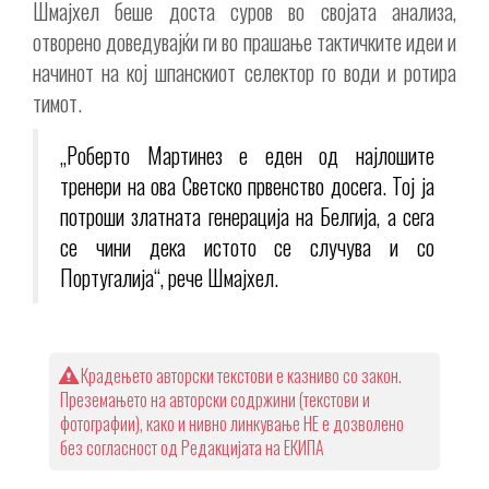
Шмајхел беше доста суров во својата анализа,
отворено доведувајќи ги во прашање тактичките идеи и
начинот на кој шпанскиот селектор го води и ротира
тимот.
„Роберто Мартинез е еден од најлошите
тренери на ова Светско првенство досега. Тој ја
потроши златната генерација на Белгија, а сега
се чини дека истото се случува и со
Португалија“, рече Шмајхел.
Крадењето авторски текстови е казниво со закон.
Преземањето на авторски содржини (текстови и
фотографии), како и нивно линкување НЕ е дозволено
без согласност од Редакцијата на ЕКИПА