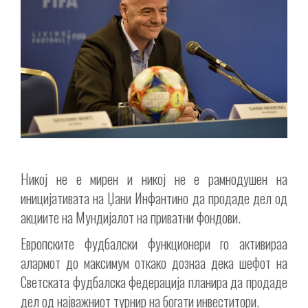
Никој не е мирен и никој не е рамнодушен на
иницијативата на Џани Инфантино да продаде дел од
акциите на Мундијалот на приватни фондови.
Европските фудбалски функционери го активираа
алармот до максимум откако дознаа дека шефот на
Светската фудбалска федерација планира да продаде
дел од најважниот турнир на богати инвеститори.