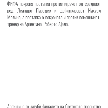
ФИФА покрена постапка против играчот од средниот
ред Леандро Паредес и дефанзивецот Нахуел
Молина, а постапка е покрената и против помошникот-
тренер на Аргентина, Роберто Ајала.
Аргентина го загуби финалето на Светското првенство