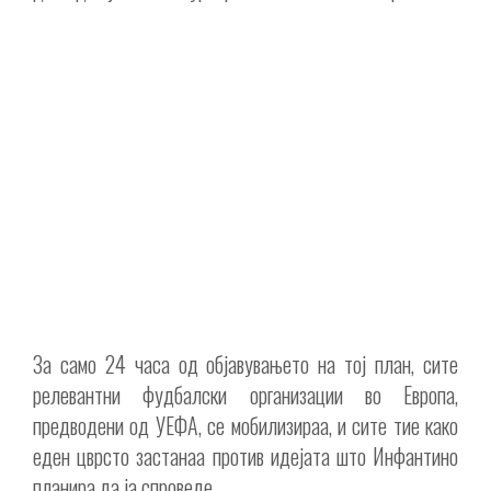
За само 24 часа од објавувањето на тој план, сите
релевантни фудбалски организации во Европа,
предводени од УЕФА, се мобилизираа, и сите тие како
еден цврсто застанаа против идејата што Инфантино
планира да ја спроведе.