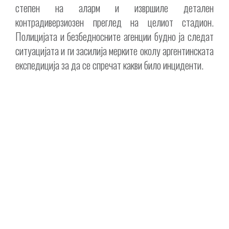
степен на аларм и извршиле детален
контрадиверзиозен преглед на целиот стадион.
Полицијата и безбедносните агенции будно ја следат
ситуацијата и ги засилија мерките околу аргентинската
експедиција за да се спречат какви било инциденти.