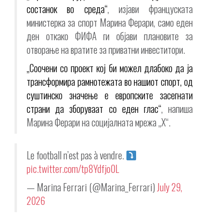
состанок во среда“
, изјави француската
министерка за спорт Марина Ферари, само еден
ден откако ФИФА ги објави плановите за
отворање на вратите за приватни инвеститори.
„Соочени со проект кој би можел длабоко да ја
трансформира рамнотежата во нашиот спорт, од
суштинско значење е европските засегнати
страни да зборуваат со еден глас“
, напиша
Марина Ферари на социјалната мрежа „X“.
Le football n’est pas à vendre.
pic.twitter.com/tp8Ydfjo0L
— Marina Ferrari (@Marina_Ferrari)
July 29,
2026