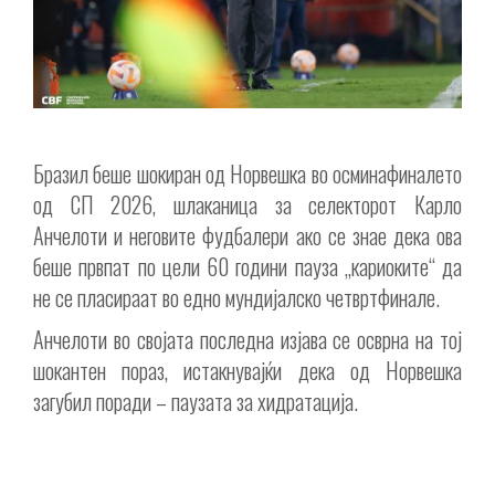
Бразил беше шокиран од Норвешка во осминафиналето
од СП 2026, шлаканица за селекторот Карло
Анчелоти и неговите фудбалери ако се знае дека ова
беше првпат по цели 60 години пауза „кариоките“ да
не се пласираат во едно мундијалско четвртфинале.
Анчелоти во својата последна изјава се осврна на тој
шокантен пораз, истакнувајќи дека од Норвешка
загубил поради – паузата за хидратација.