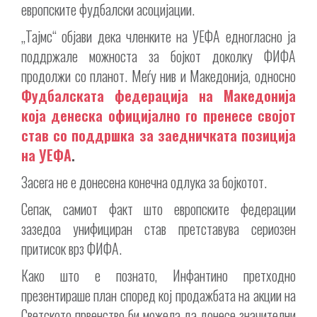
европските фудбалски асоцијации.
„Тајмс“ објави дека членките на УЕФА едногласно ја
поддржале можноста за бојкот доколку ФИФА
продолжи со планот. Меѓу нив и Македонија, односно
Фудбалската федерација на Македонија
која денеска официјално го пренесе својот
став со поддршка за заедничката позиција
на УЕФА
.
Засега не е донесена конечна одлука за бојкотот.
Сепак, самиот факт што европските федерации
зазедоа унифициран став претставува сериозен
притисок врз ФИФА.
Како што е познато, Инфантино претходно
презентираше план според кој продажбата на акции на
Светското првенство би можела да донесе значителни