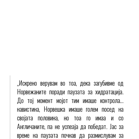
„Искрено верувам во тоа, дека загубивме од
Норвежаните поради паузата за хидратација.
До тој момент мојот тим имаше контрола…
навистина, Норвешка имаше голем посед на
својата половина, но тоа го имаа и со
Англичаните, па не успеаја да победат. Јас за
време на паузата почнав да размислувам за