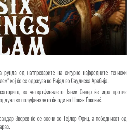
а рунда од натпреварите на сигурно највредните тениски
лем“ кој ќе се одржува во Ријад во Саудиска Арабија.
заторите, во четвртфиналето Јаник Синер ќе игра против
ј дуел во полуфиналето ќе оди на Новак Ѓоковиќ.
сандар Зверев ќе се соочи со Тејлор Фриц, а победникот од
араз.