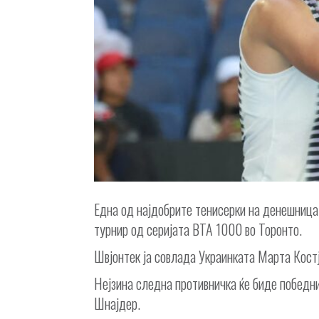
Една од најдобрите тенисерки на денешница
турнир од серијата ВТА 1000 во Торонто.
Швјонтек ја совлада Украинката Марта Костјук
Нејзина следна противничка ќе биде победн
Шнајдер.