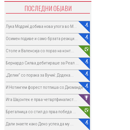
ПОСЛЕДНИ ОБЈАВИ
Лука Модриќ добива нова улога во М...
Осимен подиве и само брзата реакци...
Столе и Валенсија со пораз на конт...
Бернардо Силва дебитираше за Реал ...
„Делии“ со порака за Вучиќ: Додека...
И Нотингем форест потпиша со Диоманде
Ига Швјонтек е прва четвртфиналист...
Брегалница со стил до прва победа ...
Дали знаете како Деко успеа да му ...