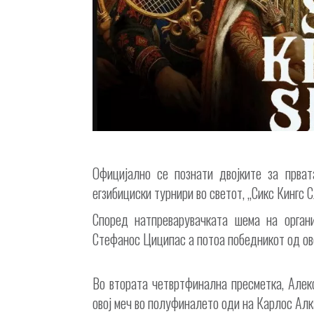
Официјално се познати двојките за прват
егзибициски турнири во светот, „Сикс Кингс С
Според натпреварувачката шема на органи
Стефанос Циципас а потоа победникот од ово
Во втората четвртфинална пресметка, Алек
овој меч во полуфиналето оди на Карлос Алк