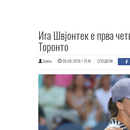
Ига Швјонтек е прва че
Торонто
Екипа
08.08.2026 / 21:16
СПОДЕЛИ: