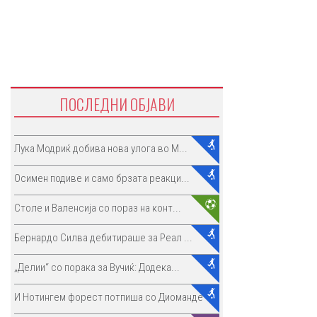
ПОСЛЕДНИ ОБЈАВИ
Лука Модриќ добива нова улога во М...
Осимен подиве и само брзата реакци...
Столе и Валенсија со пораз на конт...
Бернардо Силва дебитираше за Реал ...
„Делии“ со порака за Вучиќ: Додека...
И Нотингем форест потпиша со Диоманде