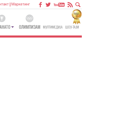
нтакт
Маркетинг
АНАТО
ОЛИМПИЗАМ
МУЛТИМЕДИЈА
ШОУ-ТАЈМ