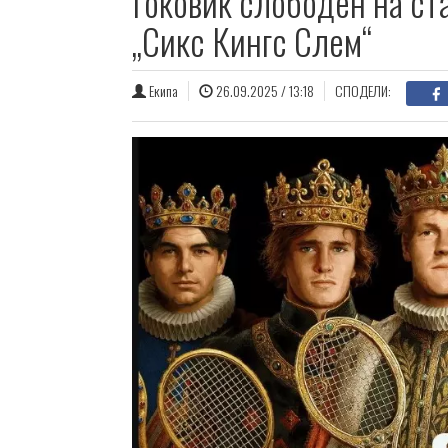
Ѓоковиќ слободен на ста
„Сикс Кингс Слем“
Екипа
26.09.2025 / 13:18
СПОДЕЛИ: