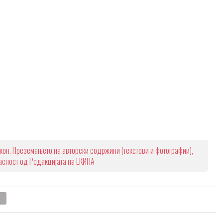
кон. Преземањето на авторски содржини (текстови и фотографии),
ласност од Редакцијата на ЕКИПА