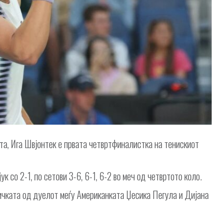
та, Ига Швјонтек е првата четвртфиналистка на тенискиот
 со 2-1, по сетови 3-6, 6-1, 6-2 во меч од четвртото коло.
ичката од дуелот меѓу Американката Џесика Пегула и Дијана