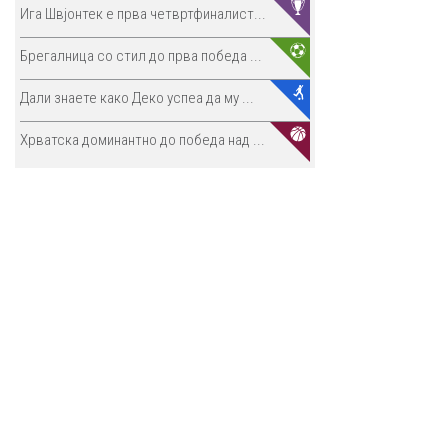
Ига Швјонтек е прва четвртфиналист...
Брегалница со стил до прва победа ...
Дали знаете како Деко успеа да му ...
Хрватска доминантно до победа над ...