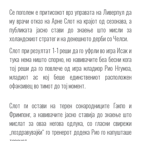
Се поголем е притисокот врз управата на Ливерпул да
му врачи отказ на Арне Слот на крајот од сезонава, а
публиката јасно стави до знаење што мисли за
холандскиот стратег и на денешното дерби со Челси.
Слот при резултат 1-1 реши да го уфрли во игра Исак и
тука нема ништо спорно, но навивачите беа бесни кога
тој реши да го повлече од игра младиор Рио Нгумоа,
младиот ас кој беше единствениот расположен
офанзивец во тимот до тој момент.
Слот ги остави на терен сонародниците Гакпо и
Фримпонг, а навивачите јасно ставија до знаење што
мислат за оваа негова одлука, со гласни свирежи
„поздравувајќи“ го тренерот додека Рио го напушташе
теренот.