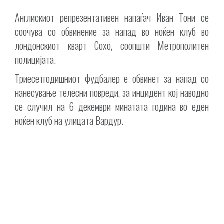
Англискиот репрезентативен напаѓач Иван Тони се
соочува со обвинение за напад во ноќен клуб во
лондонскиот кварт Сохо, соопшти Метрополитен
полицијата.
Триесетгодишниот фудбалер е обвинет за напад со
нанесување телесни повреди, за инцидент кој наводно
се случил на 6 декември минатата година во еден
ноќен клуб на улицата Вардур.