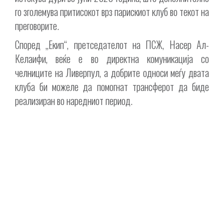
го зголемува притисокот врз парискиот клуб во текот на
преговорите.
Според „Екип“, претседателот на ПСЖ, Насер Ал-
Келаифи, веќе е во директна комуникација со
челниците на Ливерпул, а добрите односи меѓу двата
клуба би можеле да помогнат трансферот да биде
реализиран во наредниот период.