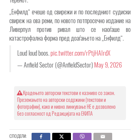
„Енфилд“ ечеше од свирежи и по последниот судиски
свиреж на ова реми, по новото потпросечно издание на
Ливерпул против ривал што се наоѓаше во
катастрофална форма пред доаѓањето на „Енфилд“.
Loud loud boos.
pic.twitter.com/rPtjHAIrdX
— Anfield Sector (@AnfieldSector)
May 9, 2026
Крадењето авторски текстови е казниво со закон.
Преземањето на авторски содржини (текстови и
фотографии), како и нивно линкување НЕ е дозволено
без согласност од Редакцијата на ЕКИПА
СПОДЕЛИ: