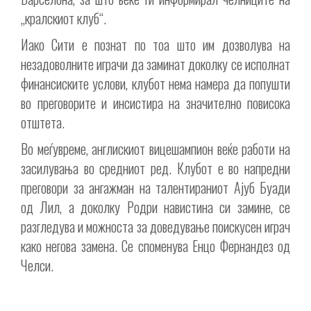
„кралскиот клуб“.
Иако Сити е познат по тоа што им дозволува на
незадоволните играчи да заминат доколку се исполнат
финансиските услови, клубот нема намера да попушти
во преговорите и инсистира на значително повисока
отштета.
Во меѓувреме, англискиот вицешампион веќе работи на
засилувања во средниот ред. Клубот е во напредни
преговори за ангажман на талентираниот Ајуб Буади
од Лил, а доколку Родри навистина си замине, се
разгледува и можноста за доведување поискусен играч
како негова замена. Се споменува Енцо Фернандез од
Челси.