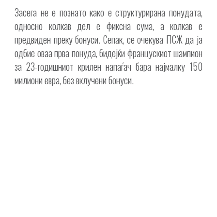
Засега не е познато како е структурирана понудата,
односно колкав дел е фиксна сума, а колкав е
предвиден преку бонуси. Сепак, се очекува ПСЖ да ја
одбие оваа прва понуда, бидејќи францускиот шампион
за 23-годишниот крилен напаѓач бара најмалку 150
милиони евра, без вклучени бонуси.