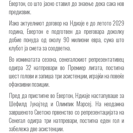
Евертон, со што јасно ставил до знаење дека сака нов
предизвик.
Иако актуелниот договор на Ндиаје e до летото 2029
година, Евертон е подготвен да преговара доколку
добие понуда од околу 90 милиони евра, сума што
клубот ја смета за соодветна.
Во изминатата сезона, сенегалскиот репрезентативец
одигра 32 натпревари во Премиер лигата, постигна
шест голови и запиша три асистенции, играјќи на повеќе
офанзивни позиции.
Пред да пристигне во Евертон, Ндиаје настапуваше за
Шефилд Јунајтед и Олимпик Марсеј. На неодамна
завршеното Светско првенство со репрезентацијата на
Сенегал одигра три натпревари, постигна еден гол и
забележа две асистенции.