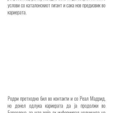
услови со каталонскиот гигант и сака нов предизвик во
кариерата.
Родри претходно бил во контакти и со Реал Мадрид,
но донел одлука кариерата да ја продолжи во
Барселона, за што веќе ги информирал челниците на