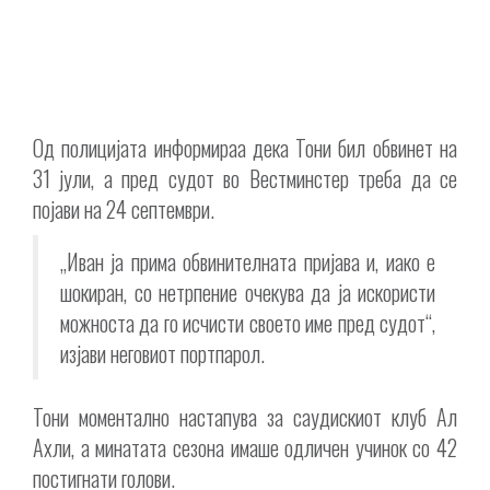
Од полицијата информираа дека Тони бил обвинет на
31 јули, а пред судот во Вестминстер треба да се
појави на 24 септември.
„Иван ја прима обвинителната пријава и, иако е
шокиран, со нетрпение очекува да ја искористи
можноста да го исчисти своето име пред судот“,
изјави неговиот портпарол.
Тони моментално настапува за саудискиот клуб Ал
Ахли, а минатата сезона имаше одличен учинок со 42
постигнати голови.