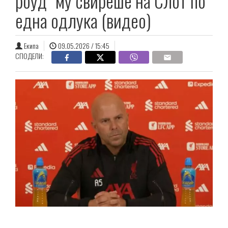
роуд“ му свиреше на Слот по
една одлука (видео)
Екипа
09.05.2026 / 15:45
СПОДЕЛИ: