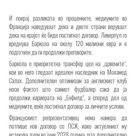
И покрај разликата во проценките, медиумите во
Франција наведуваат дека и двете страни веруваат
дека на крајот ќе биде постигнат договор. Ливерпул го
вреднува Баркола на околу 120 милиони евра и е
подготвен да ги продолжи преговорите.
Баркола е приоритетна трансфер цел на „црвените“,
кои во него гледаат идеален наследник на Мохамед
Салах. Дополнителен оптимизам за англискиот клуб
носи фактот што самиот фудбалер сака да ја
продолжи кариерата на „Енфилд“, а според дел од
медиумите, веќе постигнал договор за личните услови.
Францускиот репрезентативец нема намера да
потпише нов договор со ПСЖ, иако актуелниот му
истекува дури во јуни 2028 година, што дополнително