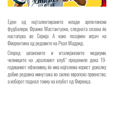
Еден од најталентираните млади аргентински
фудбалери, Франко Мастантуоно, следната сезона ќе
настапува во Серија А како позајмен играч на
Фиорентина од редовите на Реал Мадрид.
Според шпанските и италијанските медиуми,
челниците на „кралскиот клуб“ процениле дека 19-
годишниот офанзивец ќе има најголема корист доколку
добие редовна минутажа во силно европско првенство,
а изборот паднал токму на клубот од Фиренца.