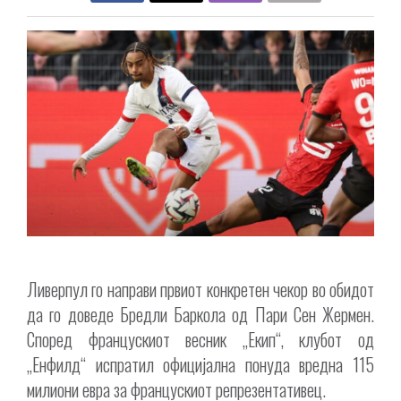
Ливерпул го направи првиот конкретен чекор во обидот
да го доведе Бредли Баркола од Пари Сен Жермен.
Според францускиот весник „Екип“, клубот од
„Енфилд“ испратил официјална понуда вредна 115
милиони евра за францускиот репрезентативец.