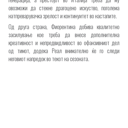
овозможи да стекне драгоцено искуство, поголема
натпреварувачка зрелост и континуитет во настапите.
Од друга страна, Фиорентина добива квалитетно
засилување кое треба да внесе дополнителна
креативност и непредвидливост во офанзивниот дел
од тимот, додека Реал внимателно ќе го следи
неговиот напредок во текот на сезоната.