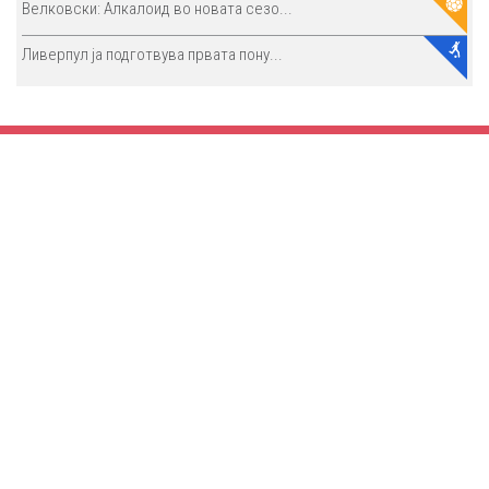
Велковски: Алкалоид во новата сезо...
Ливерпул ја подготвува првата пону...