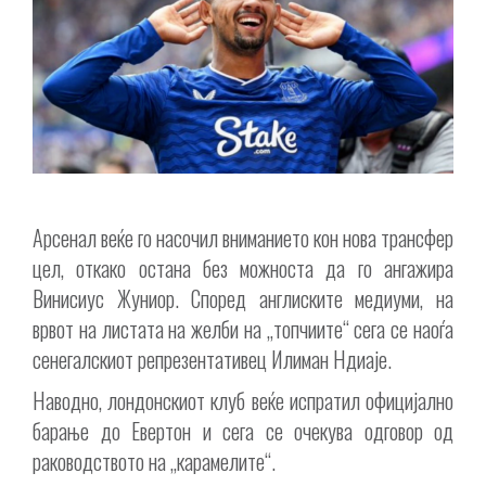
Арсенал веќе го насочил вниманието кон нова трансфер
цел, откако остана без можноста да го ангажира
Винисиус Жуниор. Според англиските медиуми, на
врвот на листата на желби на „топчиите“ сега се наоѓа
сенегалскиот репрезентативец Илиман Ндиаје.
Наводно, лондонскиот клуб веќе испратил официјално
барање до Евертон и сега се очекува одговор од
раководството на „карамелите“.