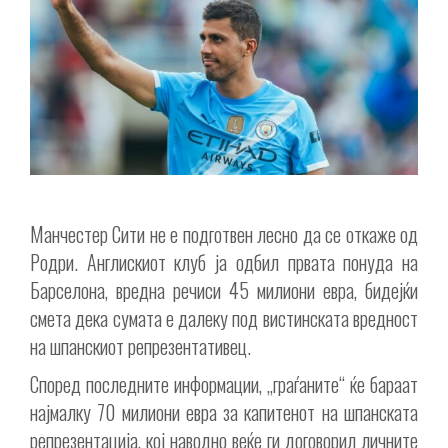
Манчестер Сити не е подготвен лесно да се откаже од
Родри. Англискиот клуб ја одбил првата понуда на
Барселона, вредна речиси 45 милиони евра, бидејќи
смета дека сумата е далеку под вистинската вредност
на шпанскиот репрезентативец.
Според последните информации, „граѓаните“ ќе бараат
најмалку 70 милиони евра за капитенот на шпанската
репрезентација, кој наводно веќе ги договорил личните