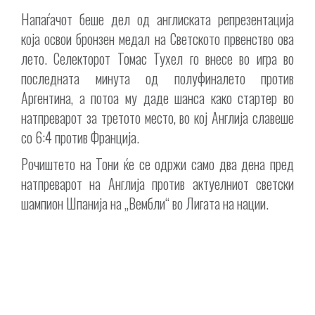
Напаѓачот беше дел од англиската репрезентација
која освои бронзен медал на Светското првенство ова
лето. Селекторот Томас Тухел го внесе во игра во
последната минута од полуфиналето против
Аргентина, а потоа му даде шанса како стартер во
натпреварот за третото место, во кој Англија славеше
со 6:4 против Франција.
Рочиштето на Тони ќе се одржи само два дена пред
натпреварот на Англија против актуелниот светски
шампион Шпанија на „Вембли“ во Лигата на нации.