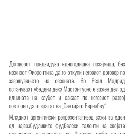
Договорот предвидува едногодишна позајмица, без
можност Фиорентина да го откупи неговиот договор по
завршувањето на сезоната. Во Реал Мадрид
остануваат убедени дека Мастантуоно е важен дел од
иднината на клубот и сакаат по неговиот развој
повторно да го вратат на „Сантијаго Бернабеу“.
Младиот аргентински репрезентативец важи за еден
од највозбудливите фудбалски таленти на својата
генерација, а престојот во Италија треба да му