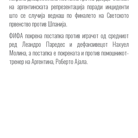
на аргентинската репрезентација поради инциденти
што се случија веднаш по финалето на Светското
првенство против Шпанија.
ФИФА покрена постапка против играчот од средниот
ред Леандро Паредес и дефанзивецот Нахуел
Молина, а постапка е покрената и против помошникот-
тренер на Аргентина, Роберто Ајала.