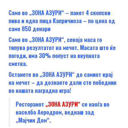
Само во „ЗОНА АЗУРИ“ – пакет 4 скопски
пива и една пица Капричиоза – по цена од
само 850 денари
Само во „ЗОНА АЗУРИ“, секоја маса го
типува резултатот на мечот. Масата што ќе
погоди, има 30% попуст на вкупната
сметка.
Останете во „ЗОНА АЗУРИ“ до самиот крај
на мечот – да дознаете дали сте победник
во нашата наградна игра!
Ресторанот
„ЗОНА АЗУРИ“
се наоѓа во
населба Аеродром, веднаш зад
„Мајчин Дом“.