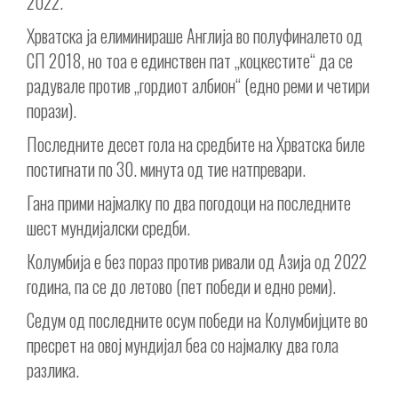
2022.
Хрватска ја елиминираше Англија во полуфиналето од
СП 2018, но тоа е единствен пат „коцкестите“ да се
радувале против „гордиот албион“ (едно реми и четири
порази).
Последните десет гола на средбите на Хрватска биле
постигнати по 30. минута од тие натпревари.
Гана прими најмалку по два погодоци на последните
шест мундијалски средби.
Колумбија е без пораз против ривали од Азија од 2022
година, па се до летово (пет победи и едно реми).
Седум од последните осум победи на Колумбијците во
пресрет на овој мундијал беа со најмалку два гола
разлика.