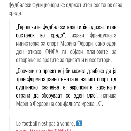
фудбалски функционери ќе одржат итен состанок оваа
среда.
„Европските фудбалски власти ќе одржат итен
состанок во среда“
, изјави француската
министерка за спорт Марина Ферари, само еден
ден откако ФИФА ги објави плановите за
отворање на вратите за приватни инвеститори.
„Соочени со проект кој би можел длабоко да ја
трансформира рамнотежата во нашиот спорт, од
суштинско значење е европските засегнати
страни да зборуваат со еден глас“
, напиша
Марина Ферари на социјалната мрежа „X“.
Le football n’est pas à vendre.