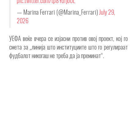
pic.twitter.com/tp8Ydfjo0L
— Marina Ferrari (@Marina_Ferrari)
July 29,
2026
УЕФА веќе вчера се изјасни против овој проект, кој го
смета за „линија што институциите што го регулираат
фудбалот никогаш не треба да ја преминат“.