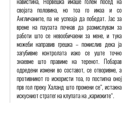
навистина, Норвешка имаше голем посед на
својата половина, но тоа го имаа и со
Англичаните, па не успеаја да победат. Јас за
време на паузата почнав да размислувам за
работи што се невообичаени за мене, и тука
можеби направив грешка – помислив дека ја
загубивме контролата иако се уште точно
знаевме што правиме на теренот. Побарав
одредени измени во составот, се отворивме, а
противникот го искористи тоа, го постигна оној
прв гол преку Халанд што промени се“, истакна
искусниот стратег на клупата на „кариоките“.