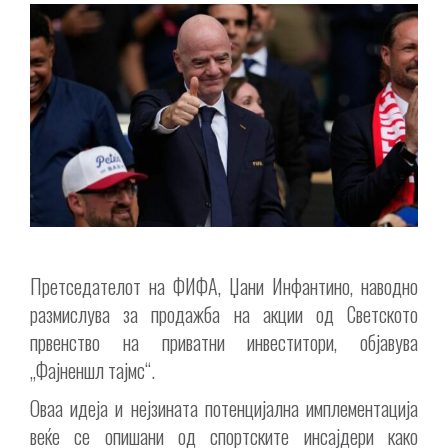
Претседателот на ФИФА, Џани Инфантино, наводно
размислува за продажба на акции од Светското
првенство на приватни инвеститори, објавува
„Фајненшл тајмс“.
Оваа идеја и нејзината потенцијална имплементација
веќе се опишани од спортските инсајдери како