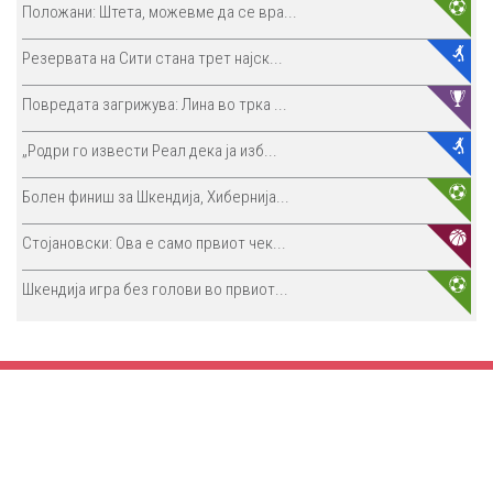
Положани: Штета, можевме да се вра...
Резервата на Сити стана трет најск...
Повредата загрижува: Лина во трка ...
„Родри го извести Реал дека ја изб...
Болен финиш за Шкендија, Хибернија...
Стојановски: Ова е само првиот чек...
Шкендија игра без голови во првиот...