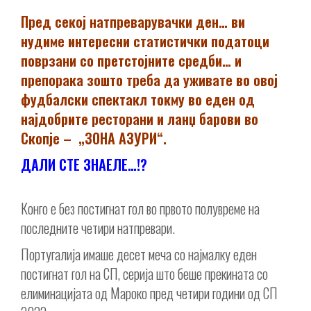
Пред секој натпреварувачки ден… ви
нудиме интересни статистички податоци
поврзани со претстојните средби… и
препорака зошто треба да уживате во овој
фудбалски спектакл токму во еден од
најдобрите ресторани и ланџ барови во
Скопје – „ЗОНА АЗУРИ“.
ДАЛИ СТЕ ЗНАЕЛЕ…!?
Конго е без постигнат гол во првото полувреме на
последните четири натпревари.
Португалија имаше десет меча со најмалку еден
постигнат гол на СП, серија што беше прекината со
елиминацијата од Мароко пред четири години од СП