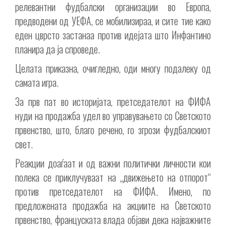
релевантни фудбалски организации во Европа,
предводени од УЕФА, се мобилизираа, и сите тие како
еден цврсто застанаа против идејата што Инфантино
планира да ја спроведе.
Целата приказна, очигледно, оди многу подалеку од
самата игра.
За прв пат во историјата, претседателот на ФИФА
нуди на продажба удел во управувањето со Светското
првенство, што, благо речено, го згрози фудбалскиот
свет.
Реакции доаѓаат и од важни политички личности кои
полека се приклучуваат на „движењето на отпорот“
против претседателот на ФИФА. Имено, по
предложената продажба на акциите на Светското
првенство, француската влада објави дека најважните