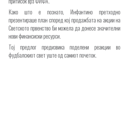
притисок врз ФИФА.
Како што е познато, Инфантино претходно
презентираше план според кој продажбата на акции на
Светското првенство би можела да донесе значителни
нови финансиски ресурси.
Тој предлог предизвика поделени реакции во
фудбалскиот свет уште од самиот почеток.