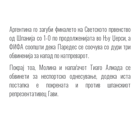
Аргентина го загуби финалето на Светското првенство
од Шпанија со 1-0 по продолженијата во Њу Џерси, а
ФИФА соопшти дека Паредес се соочува со дури три
обвиненија за напад по натпреварот.
Покрај тоа, Молина и напаѓачот Тиаго Алмада се
обвинети за неспортско однесување, додека иста
постапка е покрената и против шпанскиот
репрезентативец Гави.