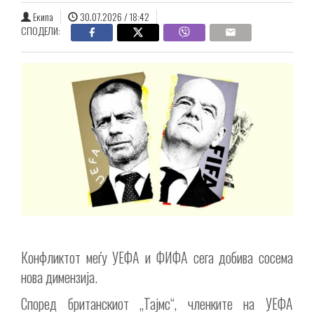
Екипа
30.07.2026 / 18:42
СПОДЕЛИ:
Конфликтот меѓу УЕФА и ФИФА сега добива сосема
нова димензија.
Според британскиот „Тајмс“, членките на УЕФА