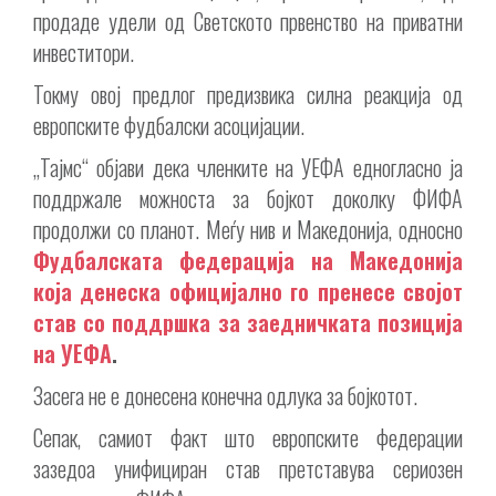
продаде удели од Светското првенство на приватни
инвеститори.
Токму овој предлог предизвика силна реакција од
европските фудбалски асоцијации.
„Тајмс“ објави дека членките на УЕФА едногласно ја
поддржале можноста за бојкот доколку ФИФА
продолжи со планот. Меѓу нив и Македонија, односно
Фудбалската федерација на Македонија
која денеска официјално го пренесе својот
став со поддршка за заедничката позиција
на УЕФА
.
Засега не е донесена конечна одлука за бојкотот.
Сепак, самиот факт што европските федерации
зазедоа унифициран став претставува сериозен