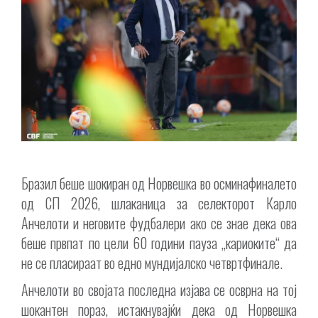
Бразил беше шокиран од Норвешка во осминафиналето
од СП 2026, шлаканица за селекторот Карло
Анчелоти и неговите фудбалери ако се знае дека ова
беше првпат по цели 60 години пауза „кариоките“ да
не се пласираат во едно мундијалско четвртфинале.
Анчелоти во својата последна изјава се осврна на тој
шокантен пораз, истакнувајќи дека од Норвешка