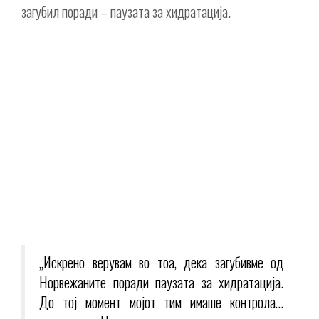
загубил поради – паузата за хидратација.
„Искрено верувам во тоа, дека загубивме од
Норвежаните поради паузата за хидратација.
До тој момент мојот тим имаше контрола…