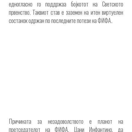
едногласно го поддржаа бојкотот на Светското
првенство. Таквиот став е заземен на итен виртуелен
состанок одржан по последните потези на ФИФА.
Причината за незадоволството е планот на
претседателот на ФИФА, Џани Инфантино, да