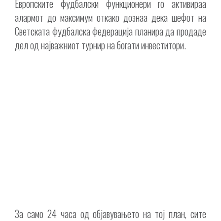
Европските фудбалски функционери го активираа
алармот до максимум откако дознаа дека шефот на
Светската фудбалска федерација планира да продаде
дел од најважниот турнир на богати инвеститори.
За само 24 часа од објавувањето на тој план, сите