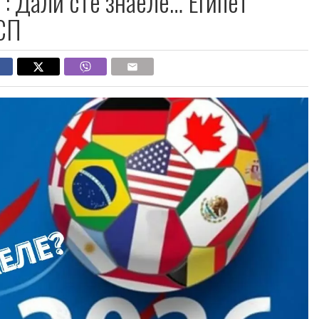
“: Дали сте знаеле… Египет
 СП