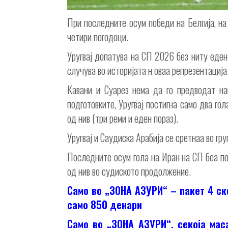
При последните осум победи на Белгија, на
четири погодоци.
Уругвај допатува на СП 2026 без ниту еде
случува во историјата н оваа репрезентација
Кавани и Суарез нема да го предводат на
подготовките, Уругвај постигна само два го
од нив (три реми и еден пораз).
Уругвај и Саудиска Арабија се сретнаа во гр
Последните осум гола на Иран на СП беа по
од нив во судиското продолжение.
Само во „ЗОНА АЗУРИ“ – пакет 4 ск
само 850 денари
Само во „ЗОНА АЗУРИ“, секоја мас