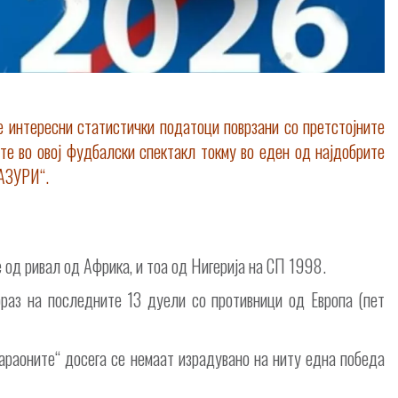
е интересни статистички податоци поврзани со претстојните
те во овој фудбалски спектакл токму во еден од најдобрите
 АЗУРИ“.
 од ривал од Африка, и тоа од Нигерија на СП 1998.
раз на последните 13 дуели со противници од Европа (пет
фараоните“ досега се немаат израдувано на ниту една победа