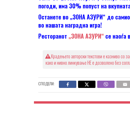
погоди, има 30% попуст на вкупната
Останете во „ЗОНА АЗУРИ“ до самио
во нашата наградна игра!
Ресторанот
„ЗОНА АЗУРИ“
се наоѓа 
Крадењето авторски текстови е казниво со за
како и нивно линкување НЕ е дозволено без сог
СПОДЕЛИ: