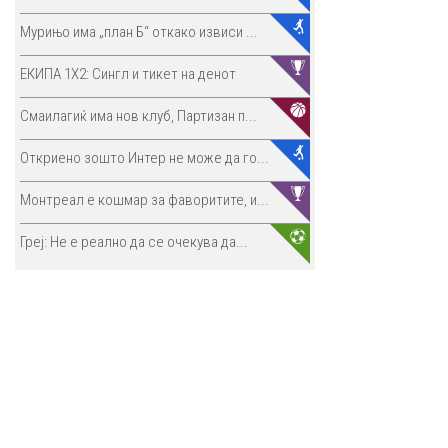
Мурињо има „план Б“ откако извиси ...
ЕКИПА 1Х2: Сингл и тикет на денот
Смаилагиќ има нов клуб, Партизан п...
Откриено зошто Интер не може да го...
Монтреал е кошмар за фаворитите, и...
Греј: Не е реално да се очекува да...