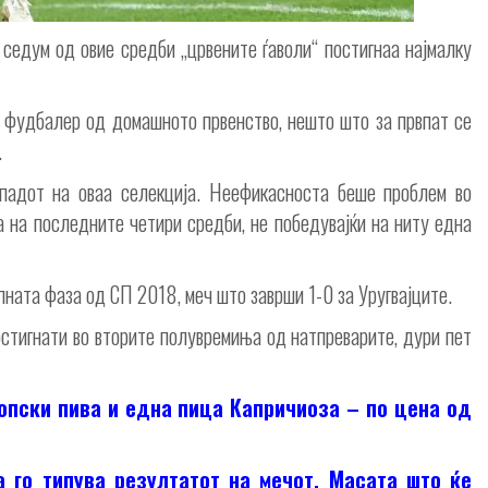
 седум од овие средби „црвените ѓаволи“ постигнаа најмалку
н фудбалер од домашното првенство, нешто што за првпат се
.
падот на оваа селекција. Неефикасноста беше проблем во
ла на последните четири средби, не победувајќи на ниту една
упната фаза од СП 2018, меч што заврши 1-0 за Уругвајците.
стигнати во вторите полувремиња од натпреварите, дури пет
опски пива и една пица Капричиоза – по цена од
а го типува резултатот на мечот. Масата што ќе