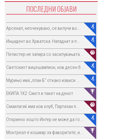
ПОСЛЕДНИ ОБЈАВИ
Арсенал, неочекувано, се вклучи во...
Инцидент во Хрватска: Нападнат и п...
Пелистер не запира со засилувањата...
Светскиот вицешампион, нов десен б...
Мурињо има „план Б“ откако извиси ...
ЕКИПА 1Х2: Сингл и тикет на денот
Смаилагиќ има нов клуб, Партизан п...
Откриено зошто Интер не може да го...
Монтреал е кошмар за фаворитите, и...