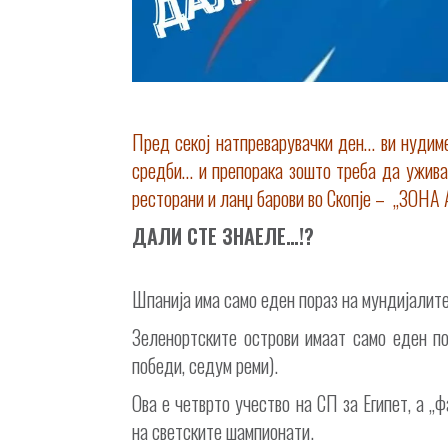
Пред секој натпреварувачки ден… ви нудим
средби… и препорака зошто треба да ужива
ресторани и ланџ барови во Скопје – „ЗОНА
ДАЛИ СТЕ ЗНАЕЛЕ…!?
Шпанија има само еден пораз на мундијалите
Зеленортските острови имаат само еден по
победи, седум реми).
Ова е четврто учество на СП за Египет, а „
на светските шампионати.