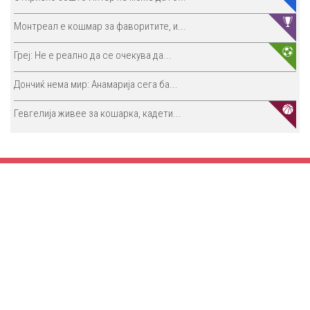
Монтреал е кошмар за фаворитите, и...
Греј: Не е реално да се очекува да...
Дончиќ нема мир: Анамарија сега ба...
Гевгелија живее за кошарка, кадети...