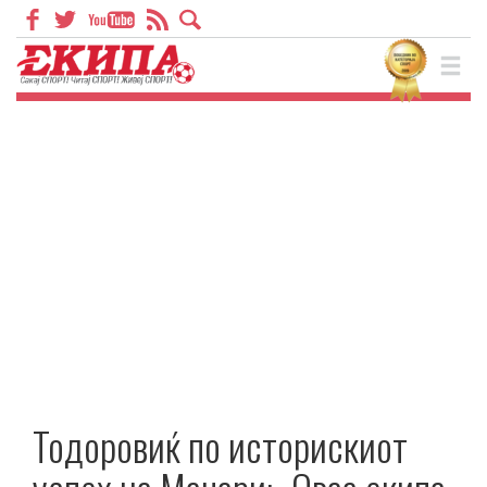
Тодоровиќ по историскиот