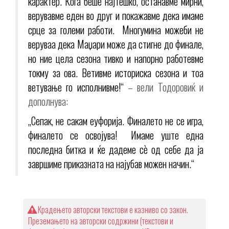
карактер. Кога беше најтешко, останавме мирни,
верувавме еден во друг и покажавме дека имаме
срце за големи работи. Многумина можеби не
веруваа дека Маџари може да стигне до финале,
но ние цела сезона тивко и напорно работевме
токму за ова. Ветивме историска сезона и тоа
ветување го исполнивме!“
– вели Тодоровиќ и
дополнува:
„Сепак, не сакам еуфорија. Финалето не се игра,
финалето се освојува! Имаме уште една
последна битка и ќе дадеме сè од себе да ја
завршиме приказната на најубав можен начин.“
Крадењето авторски текстови е казниво со закон.
Преземањето на авторски содржини (текстови и