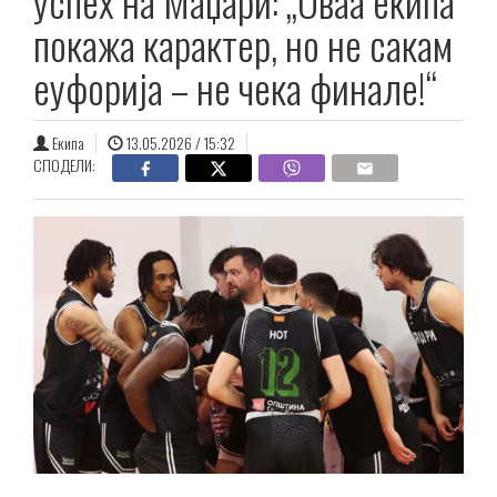
успех на Маџари: „Оваа екипа
покажа карактер, но не сакам
еуфорија – не чека финале!“
Екипа
13.05.2026 / 15:32
СПОДЕЛИ: