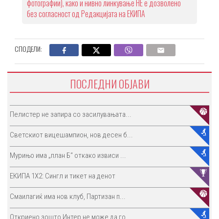
фотографии), како и нивно линкување НЕ е дозволено
без согласност од Редакцијата на ЕКИПА
СПОДЕЛИ:
ПОСЛЕДНИ ОБЈАВИ
Пелистер не запира со засилувањата...
Светскиот вицешампион, нов десен б...
Мурињо има „план Б“ откако извиси ...
ЕКИПА 1Х2: Сингл и тикет на денот
Смаилагиќ има нов клуб, Партизан п...
Откриено зошто Интер не може да го...