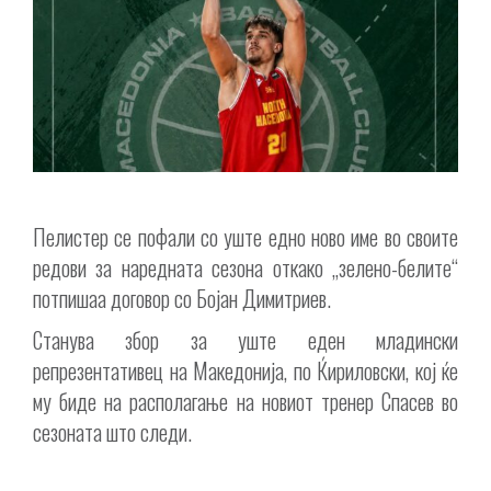
Пелистер се пофали со уште едно ново име во своите
редови за наредната сезона откако „зелено-белите“
потпишаа договор со Бојан Димитриев.
Станува збор за уште еден младински
репрезентативец на Македонија, по Ќириловски, кој ќе
му биде на располагање на новиот тренер Спасев во
сезоната што следи.