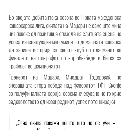
Во својата дебитантска сезона во Првата македонска
кошаркарска лига, екипата на Маџари не само што мина
низ повеќе од позитивна епизода на елитната сцена, но
успеа изненадувајќи многумина во домашната кошарка
да запише историја за својот клуб со пласманот во
финалето на плеј-офот со кој обезбеди и битка за
трофејот во шампионатот.
Тренерот на Маџари, Миодраг Тодоровиќ, по
вчерашната втора победа над фаворитот ТФТ Скопје
во полуфиналната серија, сосема очекувано не го крие
задоволството од извонредниот успех потенцирајќи
„Оваа екипа покажа нешто што не се учи –