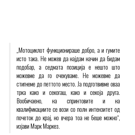
„Мотоциклот функционираше добро, а и гумите
исто така. Не можев да најдам начин да бидам
подобар, а седмата позиција е нешто што
можевме да го очекуваме. Не можевме да
стигнеме до петтото место. Ја подготвивме оваа
трка како и секогаш, како и секоја друга.
Вообичаено, на спринтовите и на
квалификациите се вози со полн интензитет од
почеток до крај, но вчера тоа не беше можно“,
изјави Марк Маркез.