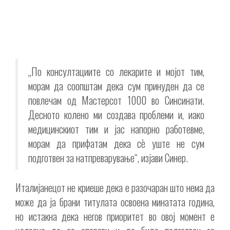
„По консултациите со лекарите и мојот тим,
морам да соопштам дека сум принуден да се
повлечам од Мастерсот 1000 во Синсинати.
Десното колено ми создава проблеми и, иако
медицинскиот тим и јас напорно работевме,
морам да прифатам дека сè уште не сум
подготвен за натпреварување“, изјави Синер.
Италијанецот не криеше дека е разочаран што нема да
може да ја брани титулата освоена минатата година,
но истакна дека негов приоритет во овој момент е