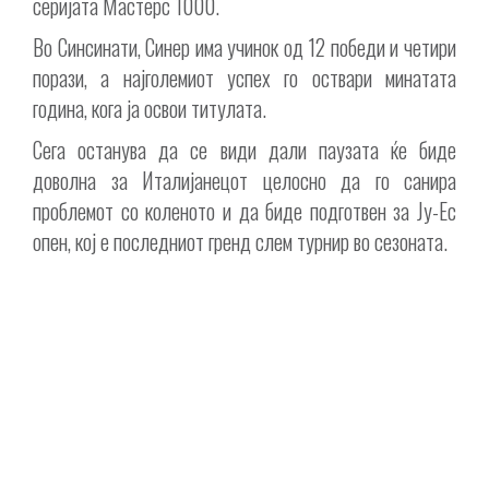
серијата Мастерс 1000.
Во Синсинати, Синер има учинок од 12 победи и четири
порази, а најголемиот успех го оствари минатата
година, кога ја освои титулата.
Сега останува да се види дали паузата ќе биде
доволна за Италијанецот целосно да го санира
проблемот со коленото и да биде подготвен за Ју-Ес
опен, кој е последниот гренд слем турнир во сезоната.