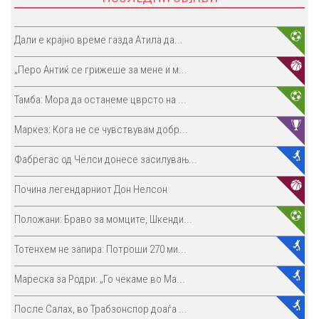
Дали е крајно време газда Атила да...
„Перо Антиќ се грижеше за мене и м...
Тамба: Мора да останеме цврсто на ...
Маркез: Кога не се чувствувам добр...
Фабрегас од Челси донесе засилувањ...
Почина легендарниот Дон Нелсон
Положани: Браво за момците, Шкенди...
Тотенхем не запира: Потроши 270 ми...
Мареска за Родри: „Го чекаме во Ма...
После Салах, во Трабзонспор доаѓа ...