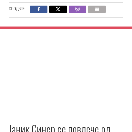
СПОДЕЛИ:
Јаник Синер се повлече од