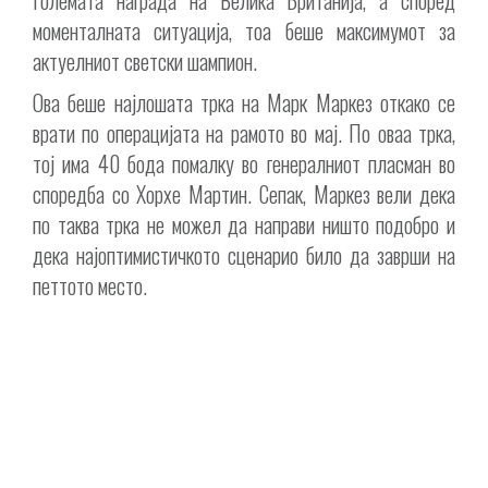
моменталната ситуација, тоа беше максимумот за
актуелниот светски шампион.
Ова беше најлошата трка на Марк Маркез откако се
врати по операцијата на рамото во мај. По оваа трка,
тој има 40 бода помалку во генералниот пласман во
споредба со Хорхе Мартин. Сепак, Маркез вели дека
по таква трка не можел да направи ништо подобро и
дека најоптимистичкото сценарио било да заврши на
петтото место.