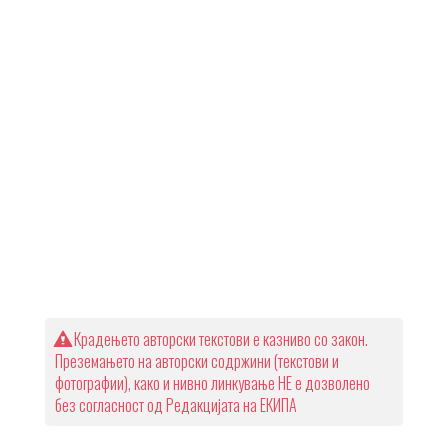
Крадењето авторски текстови е казниво со закон.
Преземањето на авторски содржини (текстови и
фотографии), како и нивно линкување НЕ е дозволено
без согласност од Редакцијата на ЕКИПА