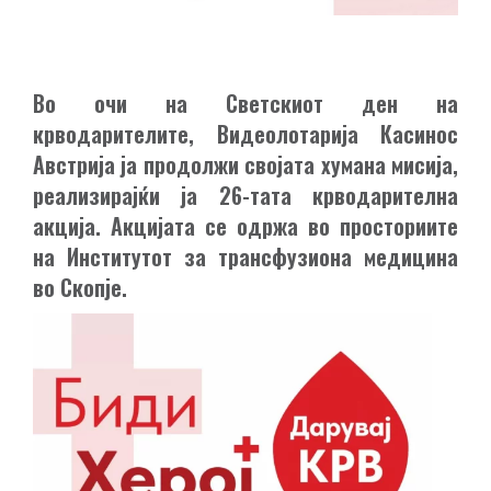
Во очи на Светскиот ден на
крводарителите, Видеолотарија Касинос
Австрија ја продолжи својата хумана мисија,
реализирајќи ја 26-тата крводарителна
акција. Акцијата се одржа во просториите
на Институтот за трансфузиона медицина
во Скопје.