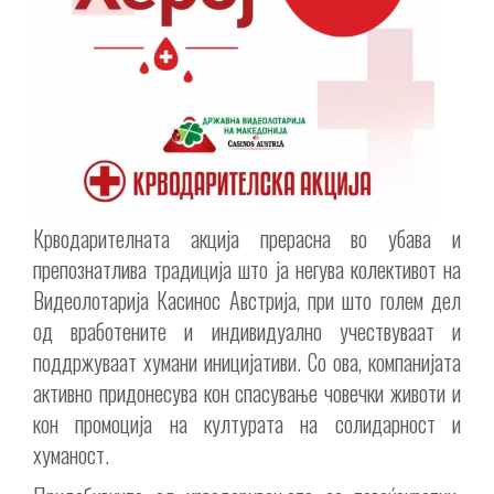
Крводарителната акција прерасна во убава и
препознатлива традиција што ја негува колективот на
Видеолотарија Касинос Австрија, при што голем дел
од вработените и индивидуално учествуваат и
поддржуваат хумани иницијативи. Со ова, компанијата
активно придонесува кон спасување човечки животи и
кон промоција на културата на солидарност и
хуманост.