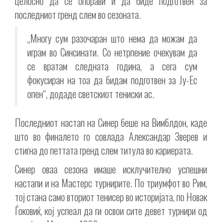
целосно да се опорави и да биде подготвен за
последниот гренд слем во сезоната.
„Многу сум разочаран што нема да можам да
играм во Синсинати. Со нетрпение очекувам да
се вратам следната година, а сега сум
фокусиран на тоа да бидам подготвен за Ју-Ес
опен“, додаде светскиот тениски ас.
Последниот настап на Синер беше на Вимблдон, каде
што во финалето го совлада Александар Зверев и
стигна до петтата гренд слем титула во кариерата.
Синер оваа сезона имаше исклучително успешни
настапи и на Мастерс турнирите. По триумфот во Рим,
тој стана само вториот тенисер во историјата, по Новак
Ѓоковиќ, кој успеал да ги освои сите девет турнири од