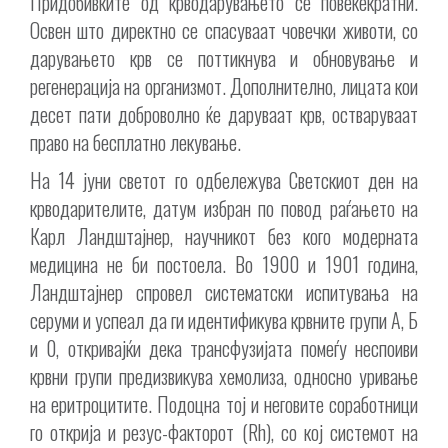
Придобивките од крводарувањето се повеќекратни.
Освен што директно се спасуваат човечки животи, со
дарувањето крв се поттикнува и обновување и
регенерација на организмот. Дополнително, лицата кои
десет пати доброволно ќе даруваат крв, остваруваат
право на бесплатно лекување.
На 14 јуни светот го одбележува Светскиот ден на
крводарителите, датум избран по повод раѓањето на
Карл Ландштајнер, научникот без кого модерната
медицина не би постоела. Во 1900 и 1901 година,
Ландштајнер спровел систематски испитувања на
серуми и успеал да ги идентификува крвните групи А, Б
и 0, откривајќи дека трансфузијата помеѓу неспоиви
крвни групи предизвикува хемолиза, односно уривање
на еритроцитите. Подоцна тој и неговите соработници
го открија и резус-факторот (Rh), со кој системот на