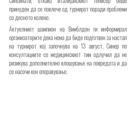
Синсинати, откако италијанскиот тенисер беше
принуден да се повлече од турнирот поради проблеми
со десното колено.
Актуелниот шампион на Вимблдон ги информирал
организаторите дека нема да биде подготвен за настап
на турнирот кој започнува на 13 август. Синер по
консултациите со медицинскиот тим одлучил да не
ризикува дополнително влошување на повредата и да
се насочи кон опоравување.